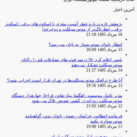
آخرین اخبار
پژوهش تازه درباره خطر آسیب مغزی با اسکوترهای برقی: اسکوتر
برقی، خطرناک‌تر از موتورسیکلت و دوچرخه!
16 مرداد 1405 21:18
انتظار بانوان موتورسوار به پایان می‌رسد؟
15 مرداد 1405 20:09
پلیس اعلام کرد: 56 درصد فوتی‌های تصادفات قم را راکبان
موتورسیکلت تشکیل می‌دهند
14 مرداد 1405 21:27
آیا طرح ترافیک موتورسیکلت‌ها در تهران قرار است اجرایی شود؟
13 مرداد 1405 19:56
مدیر عامل موسسه راهگشا بنیاد تعاون فراجا: چهارهزار دستگاه
موتورسیکلت روزانه در کشور تعویض پلاک می شود
12 مرداد 1405 21:02
فرمانده انتظامی خراسان رضوی: بانوان بدون گواهینامه
موتورسواری نکنند
11 مرداد 1405 19:00
بررسی وضعیت بازار موتورسیکلت ایران