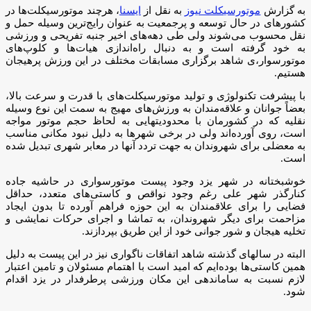
به گزارش
موتورسیکلت نیوز
به نقل از
ایسنا
، هرچند موتورسیکلت‌ها در
کشورهای در حال توسعه و پرجمعیت به عنوان رایج‌ترین وسیله حمل و
نقل محسوب می‌شوند ولی طی دهه‌های اخیر جنبه تفریحی و ورزشی
به خود گرفته است و به دنبال راه‌اندازی هیات‌ها و کلوپ‌های
موتورسوار،ی شاهد برگزاری مسابقات مختلف در این ورزش پرهیجان
هستیم.
با پیشرفت تکنولوژی و تولید موتورسیکلت‌های با قدرت و سرعت بالا،
بعضاً جوانان و علاقه‌مندان به ورزش‌های مهیج به سمت این نوع وسیله
نقلیه که در کشورمان با محدودیتهایی به لحاظ حجم موتور مواجه
است، روی آورده‌اند ولی در برخی شهرها به دلیل نبود مکانی مناسب
به معضلی برای شهروندان به جهت تردد آنها در معابر شهری تبدیل شده
است.
خوشبختانه در شهر یزد وجود پیست موتورسواری در حاشیه جاده
کنارگذر شهر علی رغم وجود نواقص و کاستی‌های متعدد، حداقل
فضایی را برای علاقمندان به این حوزه فراهم آورده تا بدون ایجاد
مزاحمت برای دیگر شهروندان، به تماشا و اجرای حرکات نمایشی و
تخلیه هیجان و شور جوانی خود از این طریق بپردازند.
البته در سالهای گذشته شاهد اتفاقات ناگواری نیز در این پیست به دلیل
همین کاستی‌ها بوده‌ایم که امید است با اهتمام مسئولان و تامین اعتبار
لازم نسبت به ساماندهی این مکان ورزشی پرطرفدار در یزد اقدام
شود.