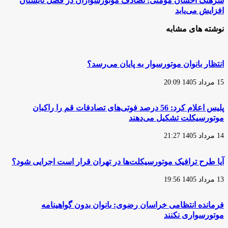
سرهنگ احسان مومنی: تصادف موتورسواران در فصل تابستان
موتوکراس
احسان
افزایش می‌یابد
خراسان
مومنی:
رضوی
تصادف
نوشته های مشابه
توسط
موتورسواران
تیم
در
طرقبه
فصل
شاندیز
تابستان
انتظار بانوان موتورسوار به پایان می‌رسد؟
افزایش
می‌یابد
15 مرداد 1405 20:09
پلیس اعلام کرد: 56 درصد فوتی‌های تصادفات قم را راکبان
موتورسیکلت تشکیل می‌دهند
14 مرداد 1405 21:27
آیا طرح ترافیک موتورسیکلت‌ها در تهران قرار است اجرایی شود؟
13 مرداد 1405 19:56
فرمانده انتظامی خراسان رضوی: بانوان بدون گواهینامه
موتورسواری نکنند