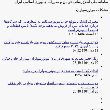
سامانه ملی اطلاع‌رسانی قوانین و مقررات جمهوری اسلامی ایران
مشکلات موتورسواران
مصرف‌کنندگان موقع خرید موتورسیکلت به شعارهایی که شرکت‌ها
درباره خدمات پس از فروش می‌دهند توجه نکنند/ تامین قطعات و
قیمت آن مهم‌تر است
12 اسفند 1404 15:17
کمیته ملی واردات و صادرات «کشور سوریه» واردات موتورسیکلت
را از ۱ آوریل ۲۰۲۶ ممنوع کرد
11 دی 1404 07:32
زنگ خطر تصادفات شهری در یزد؛ موتورسواران نیمی از جان‌باختگان
10 دی 1404 23:49
اهدای کلاه ایمنی به تعدادی از موتورسواران در دماوند
5 دی 1404 19:57
حجت‌الاسلام و المسلمین مجید انصاری: موتورسواری زنان خلاف
قانون نیست
25 آذر 1404 20:40
صفحه
صفحه
قبلی
بعدی