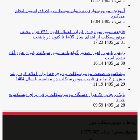
1 مرداد 1405 17:17
آموزش موتورسواری به بانوان توسط مربیان فدراسیون انجام
می‌گیرد
1 مرداد 1405 17:04
فاجعه موتورسواری در ایران: اعمال قانون ۴۴۱ هزار تخلف
موتورسیکلت از ابتدای سال 1405 تا کنون در پایتخت
31 تیر 1405 17:23
رئیس پلیس راهور: صدور گواهینامه موتورسیکلت بانوان هنوز آغاز
نشده است
30 تیر 1405 16:14
پیشکسوت صنعت موتورسیکلت و دوچرخه ایران اعلام کرد: رشد
بیش از 2 برابری قیمت موتورسیکلت در مقایسه با سال 1404
29 تیر 1405 11:19
بابک زنجانی 25 هزار دستگاه موتورسیکلت برقی برای «پستکس»
خرید
28 تیر 1405 09:59
ارتباط با موتورسیکلت نیوز
صندوق پستی:
تهران 565-19575