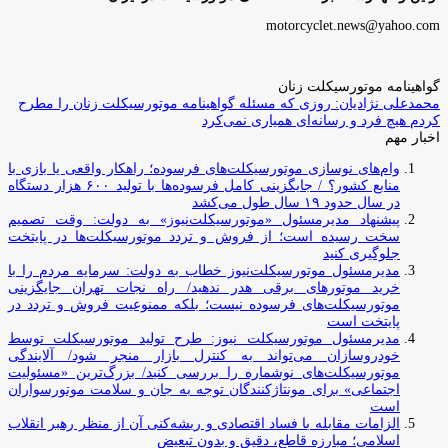
motorcyclet.news@yahoo.com
گواهینامه موتورسیکلت زنان
محمدعلی نژادیان: روزی که مسئله گواهینامه موتورسیکلت زنان را مطرح
کردم هیچ فرد و رسانه‌ای همیاری نمی‌کرد
اخبار مهم
وام‌های نوسازی موتورسیکلت‌های فرسوده؛ راهکار واقعی یا بازی با
منابع کشور؟ / جایگزینی کامل فرسوده‌ها با تولید ۶۰۰ هزار دستگاه
در سال حدود ۱۹ سال طول می‌کشد
پیشنهاد مدیرمسئول «موتورسیکلت‌نیوز» به دولت: وقت تصمیم
سخت رسیده است؛ از فروش و تردد موتورسیکلت‌ها در پایتخت
جلوگیری کنید
مدیرمسئول موتورسیکلت‌نیوز خطاب به دولت: سرمایه مردم را با
خرید موتورهای برقی هدر ندهید/ راه نجات تهران جایگزینی
موتورسیکلت‌های فرسوده نیست؛ بلکه ممنوعیت فروش و تردد در
پایتخت است
مدیرمسئول موتورسیکلت نیوز: طرح تولید موتورسیکلت توسط
خودروسازان می‌تواند به کنترل بازار منجر شود/ آلایندگی
موتورسیکلت‌های نوشماره را بررسی کنید/ بزرگ‌ترین «مسئولیت
اجتماعی» برای مونتاژکنندگان توجه به جان و سلامت موتورسواران
است
الزامات مقابله با فساد اقتصادی و ریشه‌کنی آن از منظر رهبر انقلاب
اسلامی؛ مبارزه قاطع، دقیق و بدون تبعیض