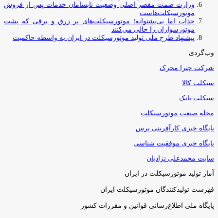
وزارت صمت مقصر اصلی وضعیت نابسامان خدمات پس از فروش
موتورسیکلت‌هاست
جذاب اما بی‌پشتوانه؛ موتورسیکلت‌های پر زرق‌ و برقی که پشت
موتورسواران را خالی می‌کنند
پیشنهاد طرح ملی تولید موتورسیکلت در ایران به واسطه حاکمیت
وب‌گردی
شرکت چترا محرک
سیکلت کالا
سیکلت بانک
مجله صنعت موتورسیکلت
پایگاه خبری کارآفرینی پرس
پایگاه خبری موفقیت شناسی
سایت محمدعلی نژادیان
آمار تولید موتورسیکلت در ایران
فهرست تولیدکنندگان موتورسیکلت ایران
پایگاه ملی اطلاع‌رسانی قوانین و مقررات کشور