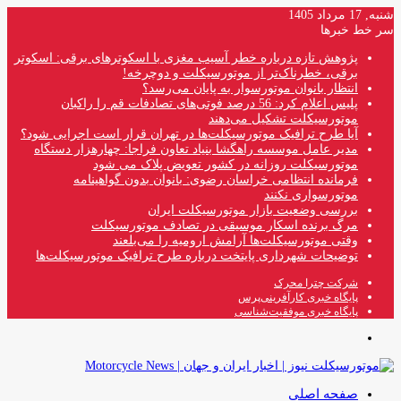
شنبه, 17 مرداد 1405
سر خط خبرها
پژوهش تازه درباره خطر آسیب مغزی با اسکوترهای برقی: اسکوتر
برقی، خطرناک‌تر از موتورسیکلت و دوچرخه!
انتظار بانوان موتورسوار به پایان می‌رسد؟
پلیس اعلام کرد: 56 درصد فوتی‌های تصادفات قم را راکبان
موتورسیکلت تشکیل می‌دهند
آیا طرح ترافیک موتورسیکلت‌ها در تهران قرار است اجرایی شود؟
مدیر عامل موسسه راهگشا بنیاد تعاون فراجا: چهارهزار دستگاه
موتورسیکلت روزانه در کشور تعویض پلاک می شود
فرمانده انتظامی خراسان رضوی: بانوان بدون گواهینامه
موتورسواری نکنند
بررسی وضعیت بازار موتورسیکلت ایران
مرگ برنده اسکار موسیقی در تصادف موتورسیکلت
وقتی موتورسیکلت‌ها آرامش ارومیه را می‌بلعند
توضیحات شهرداری پایتخت درباره طرح ترافیک موتورسیکلت‌ها
شرکت چترا محرک
پایگاه خبری کارآفرینی‌پرس
پایگاه خبری موفقیت‌شناسی
منو
صفحه اصلی