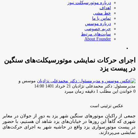
درباره موتورسیکلت نیوز
اهداف
خط مشی
تماس با ما
درباره موسس
حریم خصوصی
سایت‌های مرتبط
About Founder
جستجو
برای
اجرای حرکات نمایشی موتورسیکلت‌های سنگین
در پیست یزد
موسس و
ارسال
مدیرمسئول: دکتر محمدعلی نژادیان
21 خرداد 1401 14:00
ایمیل
0
خواندن این مطلب 1 دقیقه زمان میبرد
عکس تزئینی است
جمعی از راکبان موتورهای سنگین شهر یزد به دور از جولان در معابر
شهری که گاهاً این روزها در خیابان‌های یزد شاهد آن هستیم، با حضور
در پیست موتورسواری یزد واقع در حاشیه شهر به اجرای حرکت‌های
نمایشی می‌پردازند.