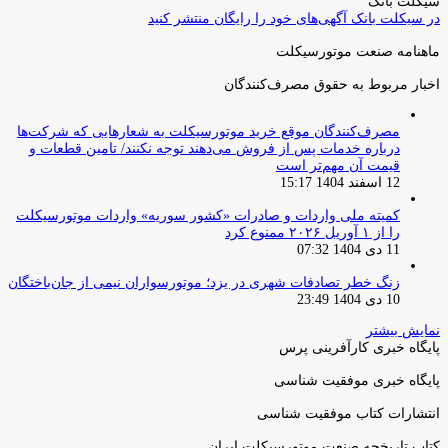
سیکلت بانک
در سیکلت بانک آگهی‌های خود را رایگان منتشر کنید
ماهنامه صنعت موتورسیکلت
اخبار مربوط به حقوق مصرف‌کنندگان
مصرف‌کنندگان موقع خرید موتورسیکلت به شعارهایی که شرکت‌ها
درباره خدمات پس از فروش می‌دهند توجه نکنند/ تامین قطعات و
قیمت آن مهم‌تر است
12 اسفند 1404 15:17
کمیته ملی واردات و صادرات «کشور سوریه» واردات موتورسیکلت
را از ۱ آوریل ۲۰۲۶ ممنوع کرد
11 دی 1404 07:32
زنگ خطر تصادفات شهری در یزد؛ موتورسواران نیمی از جان‌باختگان
10 دی 1404 23:49
نمایش بیشتر
پایگاه خبری کارآفرینی پرس
پایگاه خبری موفقیت شناسی
انتشارات کتاب موفقیت شناسی
کتاب تاریخچه صنعت موتورسیکلت ایران