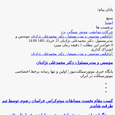
پایان پیام/
منبع
ایسنا
برچسب ها
حرکات نمایشی
موتور سنگین
یزد
موسس و
ارسال
مدیرمسئول: دکتر محمدعلی نژادیان
21 خرداد 1401 14:00
ایمیل
0
خواندن این مطلب 1 دقیقه زمان میبرد
اشتراک گذاری
چاپ
فیس
توئیتر
واتس
تلگرام
لینکدین
اشتراک
(X)
آپ
بوک
گذاری
موسس و مدیرمسئول: دکتر محمدعلی نژادیان
از
طریق
ایمیل
پایگاه خبری موتورسیکلت‌نیوز | اولین و تنها رسانه برخط اختصاصی
موتورسیکلت در ایران
وبسایت
لینکدین
اینستاگرام
کسب
کسب مقام نخست مسابقات موتوکراس خراسان رضوی توسط تیم
مقام
طرقبه شاندیز
نخست
مسابقات
سرهنگ