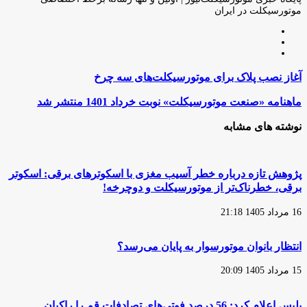
موتورسیکلت در ایران
وبسایت
لینکدین
اینستاگرام
آغاز
آغاز نصب پلاک برای موتورسیکلت‌های سه چرخ
نصب
پلاک
ماهنامه
ماهنامه «صنعت موتورسیکلت» نوبت خرداد 1401 منتشر شد
برای
«صنعت
موتورسیکلت‌های
موتورسیکلت»
نوشته های مشابه
سه
نوبت
چرخ
خرداد
1401
منتشر
پژوهش تازه درباره خطر آسیب مغزی با اسکوترهای برقی: اسکوتر
شد
برقی، خطرناک‌تر از موتورسیکلت و دوچرخه!
16 مرداد 1405 21:18
انتظار بانوان موتورسوار به پایان می‌رسد؟
15 مرداد 1405 20:09
پلیس اعلام کرد: 56 درصد فوتی‌های تصادفات قم را راکبان