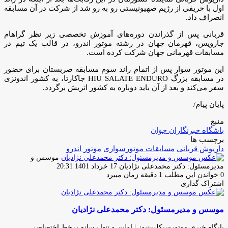
اول با حریفی از رژیم صهیونیستی رو به رو شد از شرکت در آن مسابقه
انصراف داد.
قربانی پس از گذراندن دوره‌های آموزش تخصصی زیر نظر گراهام
جارویس، قهرمان جهان در رشته موتور اندرو، در قالب یک تیم در
مسابقات قهرمانی جهان شرکت کرده است.
این موتور سوار پس از اتمام راند سوم مسابقه صربستان برای حضور
در مسابقه بزرگ HIU SALATE ENDURO جاکارتا، به کشور اندونزی
سفر می‌کند و بعد از آن باید دوباره به کشور اتریش برگردد.
پایان پیام/
منبع
باشگاه خبرنگاران جوان
برچسب ها
داریوش قربانی
مسابقات موتورسوارى
موتور اندرو
موسس و
ارسال
مدیرمسئول: دکتر محمدعلی نژادیان
17 خرداد 1401 20:31
ایمیل
0
خواندن این مطلب 1 دقیقه زمان میبرد
اشتراک گذاری
چاپ
فیس
توئیتر
واتس
تلگرام
لینکدین
اشتراک
(X)
آپ
بوک
گذاری
موسس و مدیرمسئول: دکتر محمدعلی نژادیان
از
طریق
ایمیل
پایگاه خبری موتورسیکلت‌نیوز | اولین و تنها رسانه برخط اختصاصی