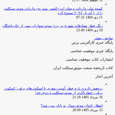
12 اسفند 1404 15:17
کمیته ملی واردات و صادرات «کشور سوریه» واردات موتورسیکلت
را از ۱ آوریل ۲۰۲۶ ممنوع کرد
11 دی 1404 07:32
زنگ خطر تصادفات شهری در یزد؛ موتورسواران نیمی از جان‌باختگان
10 دی 1404 23:49
نمایش بیشتر
پایگاه خبری کارآفرینی پرس
پایگاه خبری موفقیت شناسی
انتشارات کتاب موفقیت شناسی
کتاب تاریخچه صنعت موتورسیکلت ایران
آخرین اخبار
پژوهش تازه درباره خطر آسیب مغزی با اسکوترهای برقی: اسکوتر
برقی، خطرناک‌تر از موتورسیکلت و دوچرخه!
16 مرداد 1405 21:18
انتظار بانوان موتورسوار به پایان می‌رسد؟
15 مرداد 1405 20:09