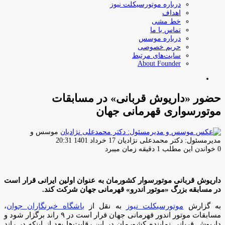
درباره موتورسیکلت نیوز
اهداف
خط مشی
تماس با ما
درباره موسس
حریم خصوصی
سایت‌های مرتبط
About Founder
جستجو
برای
حضور «داریوش قربانی» در مسابقات
موتورسواری قهرمانی جهان
موسس و
ارسال
مدیرمسئول: دکتر محمدعلی نژادیان
17 خرداد 1401 20:31
ایمیل
0
خواندن این مطلب 1 دقیقه زمان میبرد
داریوش قربانی موتورسوار کشورمان به عنوان اولین ایرانی قرار است
در مسابقه بزرگ «موتور اندرو» قهرمانی جهان شرکت کند.
به گزارش
موتورسیکلت نیوز
به نقل از
باشگاه خبرنگاران جوان
،
مسابقات موتور اندور قهرمانی جهان قرار است در ۹ راند برگزار شود و
داریوش قربانی نماینده کشورمان در این رقابت‌ها بعد از اینکه در راند