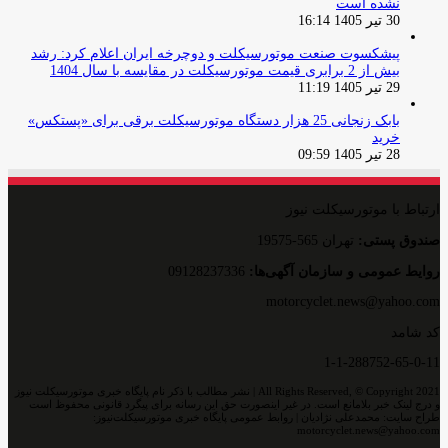
نشده است
30 تیر 1405 16:14
پیشکسوت صنعت موتورسیکلت و دوچرخه ایران اعلام کرد: رشد
بیش از 2 برابری قیمت موتورسیکلت در مقایسه با سال 1404
29 تیر 1405 11:19
بابک زنجانی 25 هزار دستگاه موتورسیکلت برقی برای «پستکس»
خرید
28 تیر 1405 09:59
ارتباط با موتورسیکلت نیوز
صندوق پستی:
تهران 565-19575
روایط عمومی و سازمان آگهی‌ها:
09128237336
motorcyclet.news@yahoo.com
کد شامد
1-1-288752-65-0-11
All Rights Reserved, © Copyright 2021 | نشر مطالب با ذکر نام پایگاه خبری موتورسیکلت نیوز
و درج لینک خبر بلامانع است. در غیر اینصورت حق این رسانه برای پیگرد قانونی محفوظ است
طراح سایت: محمدعلی نژادیان | روابط عمومی پایگاه خبری موتورسیکلت‌نیوز:
motorcyclet.news@yahoo.com