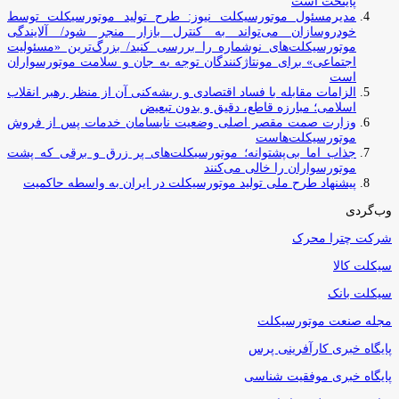
پایتخت است
مدیرمسئول موتورسیکلت نیوز: طرح تولید موتورسیکلت توسط
خودروسازان می‌تواند به کنترل بازار منجر شود/ آلایندگی
موتورسیکلت‌های نوشماره را بررسی کنید/ بزرگ‌ترین «مسئولیت
اجتماعی» برای مونتاژکنندگان توجه به جان و سلامت موتورسواران
است
الزامات مقابله با فساد اقتصادی و ریشه‌کنی آن از منظر رهبر انقلاب
اسلامی؛ مبارزه قاطع، دقیق و بدون تبعیض
وزارت صمت مقصر اصلی وضعیت نابسامان خدمات پس از فروش
موتورسیکلت‌هاست
جذاب اما بی‌پشتوانه؛ موتورسیکلت‌های پر زرق‌ و برقی که پشت
موتورسواران را خالی می‌کنند
پیشنهاد طرح ملی تولید موتورسیکلت در ایران به واسطه حاکمیت
وب‌گردی
شرکت چترا محرک
سیکلت کالا
سیکلت بانک
مجله صنعت موتورسیکلت
پایگاه خبری کارآفرینی پرس
پایگاه خبری موفقیت شناسی