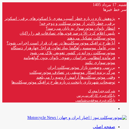
شنبه, 17 مرداد 1405
سر خط خبرها
پژوهش تازه درباره خطر آسیب مغزی با اسکوترهای برقی: اسکوتر
برقی، خطرناک‌تر از موتورسیکلت و دوچرخه!
انتظار بانوان موتورسوار به پایان می‌رسد؟
پلیس اعلام کرد: 56 درصد فوتی‌های تصادفات قم را راکبان
موتورسیکلت تشکیل می‌دهند
آیا طرح ترافیک موتورسیکلت‌ها در تهران قرار است اجرایی شود؟
مدیر عامل موسسه راهگشا بنیاد تعاون فراجا: چهارهزار دستگاه
موتورسیکلت روزانه در کشور تعویض پلاک می شود
فرمانده انتظامی خراسان رضوی: بانوان بدون گواهینامه
موتورسواری نکنند
بررسی وضعیت بازار موتورسیکلت ایران
مرگ برنده اسکار موسیقی در تصادف موتورسیکلت
وقتی موتورسیکلت‌ها آرامش ارومیه را می‌بلعند
توضیحات شهرداری پایتخت درباره طرح ترافیک موتورسیکلت‌ها
شرکت چترا محرک
پایگاه خبری کارآفرینی‌پرس
پایگاه خبری موفقیت‌شناسی
منو
صفحه اصلی