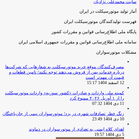
سایت محمدعلی نژادیان
آمار تولید موتورسیکلت در ایران
فهرست تولیدکنندگان موتورسیکلت ایران
پایگاه ملی اطلاع‌رسانی قوانین و مقررات کشور
سامانه ملی اطلاع‌رسانی قوانین و مقررات جمهوری اسلامی ایران
مشکلات موتورسواران
مصرف‌کنندگان موقع خرید موتورسیکلت به شعارهایی که شرکت‌ها
درباره خدمات پس از فروش می‌دهند توجه نکنند/ تامین قطعات و
قیمت آن مهم‌تر است
12 اسفند 1404 15:17
کمیته ملی واردات و صادرات «کشور سوریه» واردات موتورسیکلت
را از ۱ آوریل ۲۰۲۶ ممنوع کرد
11 دی 1404 07:32
زنگ خطر تصادفات شهری در یزد؛ موتورسواران نیمی از جان‌باختگان
10 دی 1404 23:49
اهدای کلاه ایمنی به تعدادی از موتورسواران در دماوند
5 دی 1404 19:57