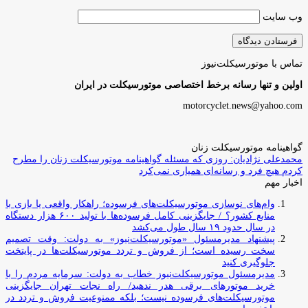
وب‌ سایت
تماس با موتورسیکلت‌نیوز
اولین و تنها رسانه برخط اختصاصی موتورسیکلت در ایران
motorcyclet.news@yahoo.com
گواهینامه موتورسیکلت زنان
محمدعلی نژادیان: روزی که مسئله گواهینامه موتورسیکلت زنان را مطرح
کردم هیچ فرد و رسانه‌ای همیاری نمی‌کرد
اخبار مهم
وام‌های نوسازی موتورسیکلت‌های فرسوده؛ راهکار واقعی یا بازی با
منابع کشور؟ / جایگزینی کامل فرسوده‌ها با تولید ۶۰۰ هزار دستگاه
در سال حدود ۱۹ سال طول می‌کشد
پیشنهاد مدیرمسئول «موتورسیکلت‌نیوز» به دولت: وقت تصمیم
سخت رسیده است؛ از فروش و تردد موتورسیکلت‌ها در پایتخت
جلوگیری کنید
مدیرمسئول موتورسیکلت‌نیوز خطاب به دولت: سرمایه مردم را با
خرید موتورهای برقی هدر ندهید/ راه نجات تهران جایگزینی
موتورسیکلت‌های فرسوده نیست؛ بلکه ممنوعیت فروش و تردد در