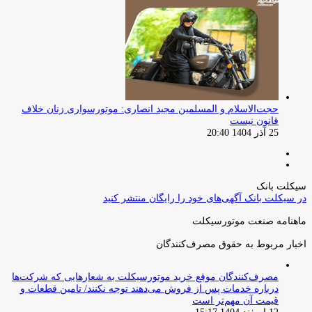
حجت‌الاسلام و المسلمین مجید انصاری: موتورسواری زنان خلاف
قانون نیست
25 آذر 1404 20:40
صفحه
صفحه
قبلی
بعدی
سیکلت بانک
در سیکلت بانک آگهی‌های خود را رایگان منتشر کنید
ماهنامه صنعت موتورسیکلت
اخبار مربوط به حقوق مصرف‌کنندگان
مصرف‌کنندگان موقع خرید موتورسیکلت به شعارهایی که شرکت‌ها
درباره خدمات پس از فروش می‌دهند توجه نکنند/ تامین قطعات و
قیمت آن مهم‌تر است