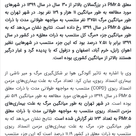
معلق PM۲.۵ در بزرگسالان بالاتر از ۳۰ سال در سال ۱۳۹۹ در شهرهای
مورد مطالعه به طور میانگین ۱۱ هزار و ۱۲۹ نفر بود. در شهر تهران به
طور میانگین مرگ ۳۷۵۱ نفر منتسب به مواجهه طولانی مدت با ذرات
معلق PM۲.۵ در سال ۱۳۹۹ رخ داده است. نتایج نشان می‌دهد که به
طور میانگین جزء «مرگ کل منتسب به ذرات معلق» در کشور در سال
۱۳۹۹ برابر با ۷.۵۱ درصد بود که این جزء منتسب در شهرهایی نظیر
اهواز، زابل، خرم آباد، اصفهان و دزفول که با پدیده گرد و غبار درگیر
هستند بالاتر از میانگین کشوری بوده است.
وی با اشاره به تاثیر آلودگی هوا بر شکل‌گیری مرگ و میر ناشی از
بیماری انسداد ریوی، بیان کرد: تعداد مرگ به علت بیماری‌های مزمن
انسداد ریوی (COPD) منتسب به مواجهه طولانی مدت با ذرات معلق
PM۲.۵ در سال ۱۳۹۹ در شهرهای مورد مطالعه به طور میانگین ۵۱۹ نفر
بوده است.
در شهر تهران به طور میانگین مرگ به علت بیماری‌های
مزمن انسداد ریوی منتسب به مواجهه طولانی مدت با ذرات معلق
PM۲.۵ به تعداد ۱۲۳ نفر گزارش شده است
. نتایج نشان می‌دهد که به
طور میانگین جزء مرگ به علت بیماری‌های مزمن انسداد ریوی
منتسب به ذرات معلق در کشور ۱۱.۱۹ درصد است که این جزء منتسب