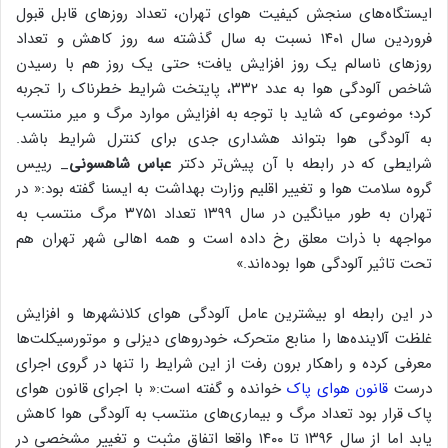
ایستگاه‌های سنجش کیفیت هوای تهران، تعداد روزهای قابل قبول
فروردین سال ۱۴۰۱ نسبت به سال گذشته سه روز کاهش و تعداد
روزهای ناسالم یک روز افزایش یافت؛ حتی یک روز هم با رسیدن
شاخص آلودگی هوا به عدد ۳۳۲، پایتخت شرایط خطرناک را تجربه
کرد؛ موضوعی که شاید با توجه به افزایش موارد مرگ و میر منتسب
به آلودگی هوا بتواند هشداری جدی برای کنترل شرایط باشد.
شرایطی که در رابطه با آن پیش‌تر دکتر
عباس شاهسونی
_ رییس
گروه سلامت هوا و تغییر اقلیم وزارت بهداشت به ایسنا گفته بود:« در
تهران به طور میانگین در سال ۱۳۹۹ تعداد ۳۷۵۱ مرگ منتسب به
مواجهه با ذرات معلق رخ داده است و همه اهالی شهر تهران هم
تحت تاثیر آلودگی هوا بوده‌اند.»
در این رابطه او بیشترین عامل آلودگی هوای کلانشهرها و افزایش
غلظت آلاینده‌ها را منابع متحرک، خودروهای دیزلی و موتورسیکلت‌ها
معرفی کرده و راهکار برون رفت از این شرایط را تنها در گروی اجرای
درست
قانون هوای پاک
خوانده و گفته است:« با اجرای قانون هوای
پاک قرار بود تعداد مرگ و بیماری‌های منتسب به آلودگی هوا کاهش
یابد اما از سال ۱۳۹۶ تا ۱۴۰۰ واقعا اتفاق مثبت و تغییر مشخصی در