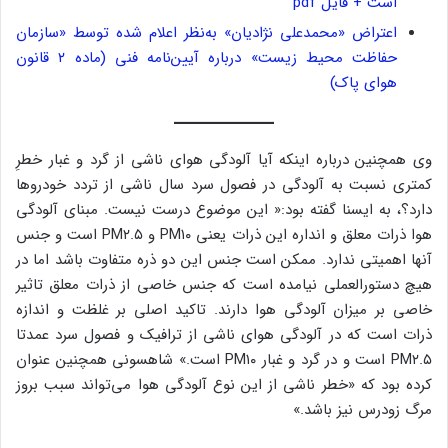
است + فایل pdf
اعتراض «محمدعلی نژادیان» به‌نظر اعلام شده توسط «سازمان
حفاظت محیط‌ زیست» درباره آیین‌نامه فنی (ماده ۲ قانون
هوای پاک)
وی همچنین درباره اینکه آیا آلودگی هوای ناشی از گرد و غبار خطرِ
کمتری نسبت به آلودگی در فصول سرد سال ناشی از تردد خودروها
دارد؟، به ایسنا گفته بود:« این موضوع درست نیست. مبنای آلودگی
هوا ذرات معلق و انداره این ذرات یعنی PM۱۰ و PM۲.۵ است و جنس
آنها اهمیتی ندارد. ممکن است جنس این دو ذره متفاوت باشد اما در
هیچ دستورالعملی نیامده است که جنس خاصی از ذرات معلق تاثیر
خاصی بر میزان آلودگی هوا دارند. تاکید اصلی بر غلظت و اندازه
ذرات است که در آلودگی هوای ناشی از ترافیک و فصول سرد عمدتا
PM۲.۵ است و در گرد و غبار PM۱۰ است.» شاهسونی همچنین عنوان
کرده بود که «خطر ناشی از این نوع آلودگی هوا می‌تواند سبب بروز
مرگ زودرس نیز باشد.»