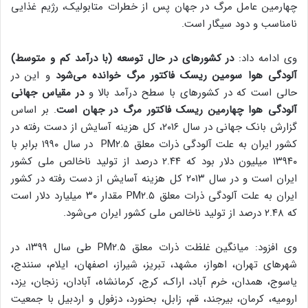
چهارمین عامل مرگ در جهان پس از خطرات متابولیک، رژیم غذایی
نامناسب و دود سیگار است.
وی ادامه داد:
در کشورهای در حال توسعه (با درآمد کم و متوسط)
آلودگی هوا سومین ریسک فاکتور مرگ خوانده می‌شود
و این در
حالی است که در کشورهای با سطح درآمد بالا و
در مقیاس جهانی
آلودگی هوا چهارمین ریسک فاکتور مرگ در جهان است
. بر اساس
گزارش بانک جهانی در سال ۲۰۱۶، کل هزینه آسایش از دست رفته در
کشور ایران به علت آلودگی ذرات معلق PM۲.۵ در سال ۱۹۹۰ برابر با
۱۳۹۴۰ میلیون دلار بود که ۲.۴۴ درصد از تولید ناخالص ملی کشور
ایران است و در سال ۲۰۱۳ کل هزینه آسایش از دست رفته در کشور
ایران به علت آلودگی ذرات معلق PM۲.۵ مقدار ۳۰ میلیارد دلار است
که ۲.۴۸ درصد از تولید ناخالص ملی کشور ایران می‌شود.
وی افزود: میانگین غلظت ذرات معلق PM۲.۵ طی سال ۱۳۹۹، در
شهرهای تهران، اهواز، مشهد، تبریز، شیراز، اصفهان، ایلام، سنندج،
یاسوج، همدان، خرم آباد، اراک، کرج، کرمانشاه، آبادان، زنجان، یزد،
ارومیه، کرمان، بیرجند، قم، زابل، بحنورد، دزفول و اردبیل با جمعیت