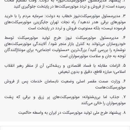
پیشنهاد مدیرمسئول «موتورسیکلت‌نیوز» به دولت: وقت تصمیم سخت
رسیده است؛ از فروش و تردد موتورسیکلت‌ها در پایتخت جلوگیری کنید
مدیرمسئول موتورسیکلت‌نیوز خطاب به دولت: سرمایه مردم را با خرید
موتورهای برقی هدر ندهید/ راه نجات تهران جایگزینی موتورسیکلت‌های
فرسوده نیست؛ بلکه ممنوعیت فروش و تردد در پایتخت است
مدیرمسئول موتورسیکلت نیوز: طرح تولید موتورسیکلت توسط
خودروسازان می‌تواند به کنترل بازار منجر شود/ آلایندگی موتورسیکلت‌های
نوشماره را بررسی کنید/ بزرگ‌ترین «مسئولیت اجتماعی» برای مونتاژکنندگان
توجه به جان و سلامت موتورسواران است
الزامات مقابله با فساد اقتصادی و ریشه‌کنی آن از منظر رهبر انقلاب
اسلامی؛ مبارزه قاطع، دقیق و بدون تبعیض
وزارت صمت مقصر اصلی وضعیت نابسامان خدمات پس از فروش
موتورسیکلت‌هاست
جذاب اما بی‌پشتوانه؛ موتورسیکلت‌های پر زرق‌ و برقی که پشت
موتورسواران را خالی می‌کنند
پیشنهاد طرح ملی تولید موتورسیکلت در ایران به واسطه حاکمیت