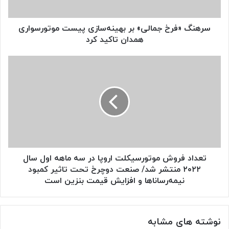
همدان
تاکید
کرد
سرهنگ «فرخ جمالی» بر بهینه‌سازی پیست موتورسواری
همدان تاکید کرد
تعداد
فروش
موتورسیکلت
اروپا
در
سه
ماهه
اول
سال
۲۰۲۲
تعداد فروش موتورسیکلت اروپا در سه ماهه اول سال
منتشر
۲۰۲۲ منتشر شد/ صنعت دوچرخ تحت تاثیر کمبود
شد/
نیمه‌رساناها و افزایش قیمت بنزین است
صنعت
دوچرخ
تحت
تاثیر
نوشته های مشابه