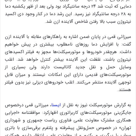
دمایی که ثبت شد ۲۴ درجه سانتیگراد بود ولی بعد از ظهر یکشنبه دما
به ۲۸ درجه سانتیگراد نیز رسید. این رشد دما در کنار وجود دی اکسید
نیتروژن سبب بالا رفتن شاخص آلاینده ازن شد.
میرزائی قمی در پایان ضمن اشاره به راهکارهای مقابله با آلاینده ازن
گفت: با افزایش دما روزهای نامطلوب بیشتری در پیش خواهیم
داشت. هرچقدر خودروها و موتورسیکلت‌ها مجهز به فیلتر اکسیدهای
نیتروژن باشند، غلظت این آلاینده بیشتر کنترل خواهد شد. اغلب
وسایل حمل و نقل جدید کاتالیست دارند ولی بسیاری از
موتورسیکلت‌های قدیمی دارای این امکانات نیستند و میزان قابل
توجهی آلاینده منتشر می‌کنند. اغلب خودروهای دیزلی نیز بدون فیلتر
هستند.
به گزارش موتورسیکلت نیوز به نقل از
ایسنا
، میرزائی قمی درخصوص
جایگزینی موتورسیکلت‌های کاربراتوری اظهارکرد: موافقتنامه «اجرایی
همکاری مشترک معاونت علمی فناوری ریاست جمهوری و شهرداری
تهران» در خصوص حمل‌ونقل پیشرفته و پلتفرم برقی‌سازی با باتری
سواپ را پیگیری‌ می‌کنیم و از معاونت علمی انتظار داریم همکاری