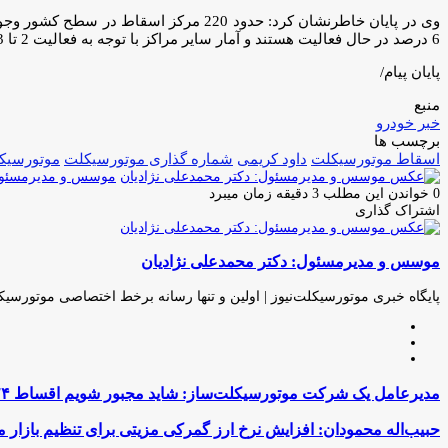
6 درصد در حال فعالیت هستند و آمار سایر مراکز با توجه به فعالیت 2 تا 3 درصدی قابل توجه نیست.
پایان پیام/
منبع
خبر خودرو
برچسب ها
اسقاط موتورسیکلت
داود کریمی
شماره گذاری موتورسیکلت
موتورسیک
موسس و مدیرمسئول:
0
خواندن این مطلب 3 دقیقه زمان میبرد
اشتراک گذاری
چاپ
فیس
توئیتر
واتس
تلگرام
لینکدین
اشتراک
(X)
آپ
بوک
گذاری
موسس و مدیرمسئول: دکتر محمدعلی نژادیان
از
طریق
ایمیل
پایگاه خبری موتورسیکلت‌نیوز | اولین و تنها رسانه برخط اختصاصی موتورسیک
وبسایت
لینکدین
اینستاگرام
مدیرعامل
مدیرعامل یک شرکت موتورسیکلت‌ساز: شاید مجبور شویم اقساط ۲۴ ماه را به ۱۲ و ۱۰ ماه تعدیل کنیم
یک
شرکت
حبیب‌اله
حبیب‌اله محمودان: افزایش نرخ ارز گمرکی مزیتی برای تنظیم بازار
موتورسیکلت‌ساز:
محمودان: