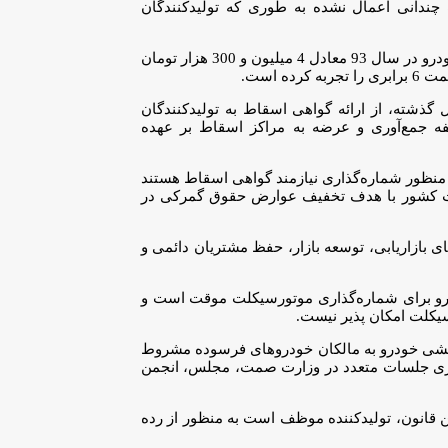
 93 قیمت‌گذاری می‌شود. بنابراین افزایش قیمت چندانی اعمال نشده به طوری که تولیدکنندگان
کریمی با توجه به قیمتی بالغ بر 7 تا 8 میلیون تومان برای گواهی اسقاط خودرو بنا بر اذعان موتورسیکلت سازان بیان کرد: قیمت گواهی اسقاط خودرو در سال 93 معادل 4 میلیون و 300 هزار تومان
ذشته، از ارائه گواهی اسقاط به تولیدکنندگان
فه جمع‌آوری و عرضه به مراکز اسقاط بر عهده
 منظور شماره‌گذاری نیازمند گواهی اسقاط هستند
ات کشور با هدف تخفیف عوارض حقوق گمرکی در
بازاریابی، توسعه بازار، حفظ مشتریان دائمی و
درو برای شماره‌گذاری موتورسیکلت موقت است و
یکلت امکان پذیر نیست.
 خصوص بند ف تبصره 7 قانون بودجه 1401 مبنی بر اختصاص 10 درصد از سهم قرعه‌کشی خودرو به مالکان خودروهای فرسوده مشروط
زاری جلسات متعدد در وزارت صمت، مجلس، انجمن
دا می‌کند که بر اساس این قانون، تولیدکننده موظف است به منظور از رده