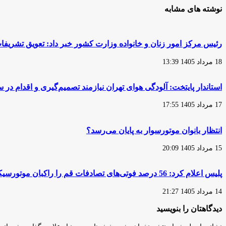
شاید
افزایش
نوشته های مشابه
مجبور
نرخ
شویم
ارز
اقساط
گمرکی
۲۴
مزیتی
رئیس مرکز امور زنان و خانواده وزارت کشور خبر داد: تعویق تشریفات
ماه
برای
را
تنظیم
18 مرداد 1405 13:39
به
بازار
۱۲
موتورسیکلت
و
است
استاندار پایتخت: آلودگی هوای تهران نیازمند تصمیم‌گیری و اقدام د
۱۰
ماه
17 مرداد 1405 17:55
تعدیل
کنیم
انتظار بانوان موتورسوار به پایان می‌رسد؟
15 مرداد 1405 20:09
پلیس اعلام کرد: 56 درصد فوتی‌های تصادفات قم را راکبان موتورسیکلت تشکیل می‌دهند
14 مرداد 1405 21:27
دیدگاهتان را بنویسید