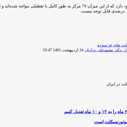
لت های فرسوده
ارسال
 دکتر محمدعلی نژادیان
24 اردیبهشت 1401 19:47
ایمیل
لت در ایران
 موتورسیکلت است