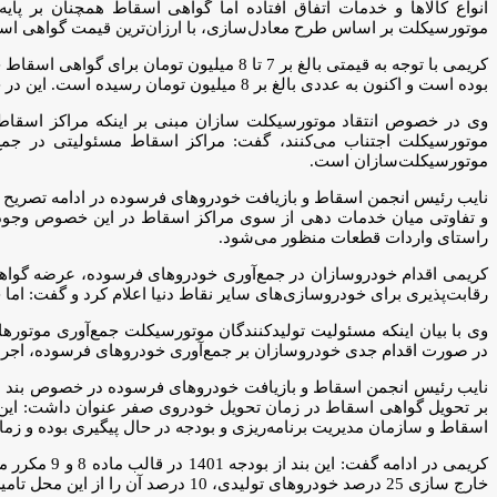
موتورسیکلت بر اساس طرح معادل‌سازی، با ارزان‌ترین قیمت گواهی اسقا
بوده است و اکنون به عددی بالغ بر 8 میلیون تومان رسیده است. این در حالی است که قیمت موتورسیکلت نو از سال 93 تاکنون حداقل افزایش قیمت 6 برابری را تجربه کرده است.
وی در خصوص انتقاد موتورسیکلت سازان مبنی بر اینکه مراکز اسقاط ا
موتورسیکلت اجتناب می‌کنند، گفت: مراکز اسقاط مسئولیتی در جمع
موتورسیکلت‌سازان است.
نایب رئیس انجمن اسقاط و بازیافت خودروهای فرسوده در ادامه تصریح ک
و تفاوتی میان خدمات دهی از سوی مراکز اسقاط در این خصوص وجود
راستای واردات قطعات منظور می‌شود.
کریمی اقدام خودروسازان در جمع‌آوری خودروهای فرسوده، عرضه گواهی 
رقابت‌پذیری برای خودروسازی‌های سایر نقاط دنیا اعلام کرد و گفت: اما 
وی با بیان اینکه مسئولیت تولیدکنندگان موتورسیکلت جمع‌آوری موتو
در صورت اقدام جدی خودروسازان بر جمع‌آوری خودروهای فرسوده، اجرای
بر تحویل گواهی اسقاط در زمان تحویل خودروی صفر عنوان داشت: این
اسقاط و سازمان مدیریت برنامه‌ریزی و بودجه در حال پیگیری بوده و ز
کریمی در اد
خارج سازی 25 درصد خودروهای تولیدی، 10 درصد آن را از این محل تامین نماید.