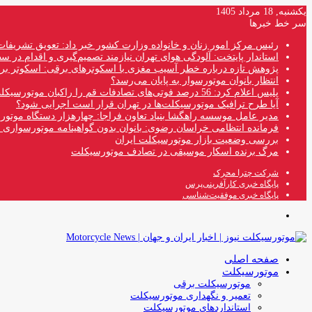
یکشنبه, 18 مرداد 1405
سر خط خبرها
رئیس مرکز امور زنان و خانواده وزارت کشور خبر داد: تعویق تشریفات 
استاندار پایتخت: آلودگی هوای تهران نیازمند تصمیم‌گیری و اقدام در
پژوهش تازه درباره خطر آسیب مغزی با اسکوترهای برقی: اسکوتر بر
انتظار بانوان موتورسوار به پایان می‌رسد؟
پلیس اعلام کرد: 56 درصد فوتی‌های تصادفات قم را راکبان موتورسیکلت تشکیل می‌دهند
آیا طرح ترافیک موتورسیکلت‌ها در تهران قرار است اجرایی شود؟
مدیر عامل موسسه راهگشا بنیاد تعاون فراجا: چهارهزار دستگاه موتو
فرمانده انتظامی خراسان رضوی: بانوان بدون گواهینامه موتورسواری ن
بررسی وضعیت بازار موتورسیکلت ایران
مرگ برنده اسکار موسیقی در تصادف موتورسیکلت
شرکت چترا محرک
پایگاه خبری کارآفرینی‌پرس
پایگاه خبری موفقیت‌شناسی
منو
صفحه اصلی
موتورسیکلت
موتورسیکلت برقی
تعمیر و نگهداری موتورسیکلت
استانداردهای موتورسیکلت