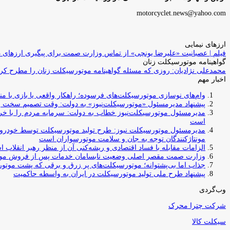
motorcyclet.news@yahoo.com
ارزهای نیمایی
فیلم | عصبانیت «علیرضا یونچی» از تماس وزارت صمت برای پیگیری ارزهای 
گواهینامه موتورسیکلت زنان
محمدعلی نژادیان: روزی که مسئله گواهینامه موتورسیکلت زنان را مطرح کردم
اخبار مهم
وام‌های نوسازی موتورسیکلت‌های فرسوده؛ راهکار واقعی یا بازی با منابع کشور؟ / جایگزینی کامل فرس
پیشنهاد مدیرمسئول «موتورسیکلت‌نیوز» به دولت: وقت تصمیم سخت رس
مدیرمسئول موتورسیکلت‌نیوز خطاب به دولت: سرمایه مردم را با خری
است
مدیرمسئول موتورسیکلت نیوز: طرح تولید موتورسیکلت توسط خودروسازا
مونتاژکنندگان توجه به جان و سلامت موتورسواران است
الزامات مقابله با فساد اقتصادی و ریشه‌کنی آن از منظر رهبر انقلاب 
وزارت صمت مقصر اصلی وضعیت نابسامان خدمات پس از فروش مو
جذاب اما بی‌پشتوانه؛ موتورسیکلت‌های پر زرق‌ و برقی که پشت موتور
پیشنهاد طرح ملی تولید موتورسیکلت در ایران به واسطه حاکمیت
وب‌گردی
شرکت چترا محرک
سیکلت کالا