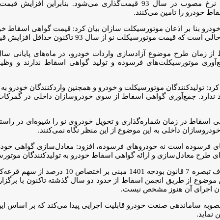
انواع کالاها و خدمات اتفاق افتاده اما گواهی اسقاط همچنان بر پایه نرخ مصوب در سال
ط خودرو را تامین می‌کنند.
ز زمان طرح موضوع آزادسازی واردات خودرو، در ماه‌های پایانی سال گ
‌آوری موتورسیکلت‌های فرسوده و تولید گواهی اسقاط ندارند و وظی
رد: تولیدکنندگان موتورسیکلت و خودرو و همچنین واردکنندگان خودرو به
 ندارد. جمع‌آوری گواهی اسقاط از سوی خودروسازان داخلی در گمرک
اسقاط در زمان شماره‌گذاری و تحویل خودروی نو را شیوه‌ای در راستای 
خودروسازان داخلی به این موضوع از این منظر نگاه نمی‌کنند.
رهای فرسوده است نه خودروهای فرسوده، افزود: معادل‌سازی گواهی خو
 طرح معادل‌سازی و ارائه گواهی اسقاط خودرو به تولیدکنندگان موتورس
نایب رئیس انجمن اسقاط و بازیافت خودروهای فرسوده در
 موضوع از طریق انجمن اسقاط از حدود دو سال گذشته تاکنون با برگ
مان اجرای آن هنوز مشخص نیست.
امه گفت: این بند از بودجه 1401 در قالب ماده 8 و 9 مکرر مصوبه ساماندهی صنعت خودرو قابلیت اجرایی پی