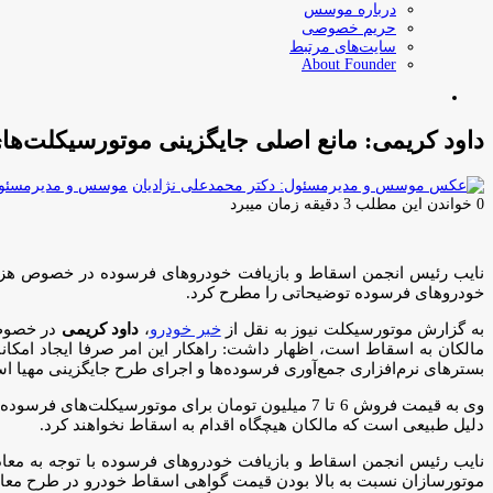
درباره موسس
حریم خصوصی
سایت‌های مرتبط
About Founder
جستجو
برای
داود کریمی: مانع اصلی جایگزینی موتورسیکلت‌ها
موسس و مدیرمسئول:
0
خواندن این مطلب 3 دقیقه زمان میبرد
نایب رئیس انجمن اسقاط و بازیافت خودروهای فرسوده در خصوص هزین
خودروهای فرسوده توضیحاتی را مطرح کرد.
به گزارش موتورسیکلت نیوز به نقل از
خبر خودرو
،
داود کریمی
در خصوص 
مالکان به اسقاط است، اظهار داشت: راهکار این امر صرفا ایجاد امکا
بسترهای نرم‌افزاری جمع‌آوری فرسوده‌ها و اجرای طرح جایگزینی مهیا ا
دلیل طبیعی است که مالکان هیچگاه اقدام به اسقاط نخواهند کرد.