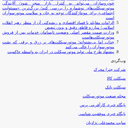
خودروسازان می‌تواند به کنترل بازار منجر شود/ آلایندگی
موتورسیکلت‌های نوشماره را بررسی کنید/ بزرگ‌ترین «مسئولیت
اجتماعی» برای مونتاژکنندگان توجه به جان و سلامت موتورسواران
است
الزامات مقابله با فساد اقتصادی و ریشه‌کنی آن از منظر رهبر انقلاب
اسلامی؛ مبارزه قاطع، دقیق و بدون تبعیض
وزارت صمت مقصر اصلی وضعیت نابسامان خدمات پس از فروش
موتورسیکلت‌هاست
جذاب اما بی‌پشتوانه؛ موتورسیکلت‌های پر زرق‌ و برقی که پشت
موتورسواران را خالی می‌کنند
پیشنهاد طرح ملی تولید موتورسیکلت در ایران به واسطه حاکمیت
وب‌گردی
شرکت چترا محرک
سیکلت کالا
سیکلت بانک
مجله صنعت موتورسیکلت
پایگاه خبری کارآفرینی پرس
پایگاه خبری موفقیت شناسی
سایت محمدعلی نژادیان