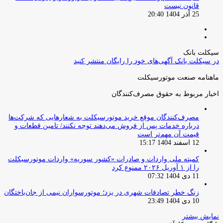
قانون نیست
25 آذر 1404 20:40
صفحه
صفحه
قبلی
بعدی
سیکلت بانک
در سیکلت بانک آگهی‌های خود را رایگان منتشر کنید
ماهنامه صنعت موتورسیکلت
اخبار مربوط به حقوق مصرف‌کنندگان
مصرف‌کنندگان موقع خرید موتورسیکلت به شعارهایی که شرکت‌ها
درباره خدمات پس از فروش می‌دهند توجه نکنند/ تامین قطعات و
قیمت آن مهم‌تر است
12 اسفند 1404 15:17
کمیته ملی واردات و صادرات «کشور سوریه» واردات موتورسیکلت
را از ۱ آوریل ۲۰۲۶ ممنوع کرد
11 دی 1404 07:32
زنگ خطر تصادفات شهری در یزد؛ موتورسواران نیمی از جان‌باختگان
10 دی 1404 23:49
نمایش بیشتر