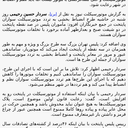
در شهر رعایت شود.
به گزارش موتورسیکلت نیوز به نقل از
ایرنا
،
سردار حسین رحیمی
روز
شنبه در حاشیه طرح انضباط بخشی به تردد موتورسیکلت سواران
پایتخت در جمع خبرنگاران افزود: مأموران پلیس در صد نقطه پایتخت
در دو شیفت صبح و بعدازظهر آماده برخورد با تخلفات موتورسیکلت
سواران هستند.
وی اضافه کرد: پلیس تهران بزرگ سه طرح بزرگ و ویژه و مهم به طور
همزمان در سه نقطه از پایتخت ایجاد می‌کند که موتوریار، ساماندهی
عبور و مرور در معابر پایتخت و انضباط بخشی به تردد موتورسیکلت
سواران از جمله این طرح ها است.
سردار رحیمی اظهار کرد: تلاش ما بر این است که با اجرای این طرح،
موتورسیکلت سواران را ساماندهی کنیم و تخلفات موتورها را کاهش
دهیم که با اجرای این طرح‌ها هم تردد موتورسیکلت سواران نظم و
انضباط پیدا می کند و هم ترددها در شهر منظم می‌شود.
سردار رحیمی با بیان اینکه استفاده از موتورسیکلت در پایتخت رو به
افزایش است، گفت: رعایت قانون اولین موضوع است، پلاک
موتورسیکلت‌ها به هیچ عنوان نباید مخدوش باشد و همچنین حرکت در
محل عابر پیاده و پیاده روها کاملا ممنوع است همچنین عبور از چراغ
قرمز و داشتن بار غیرمتعارف ممنوع است.
رییس پلیس پایتخت با بیان اینکه ۴۶درصد از کشته‌های تصادفات سال