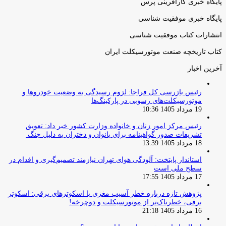
پایگاه خبری کارآفرینی پرس
پایگاه خبری موفقیت شناسی
انتشارات کتاب موفقیت شناسی
کتاب تاریخچه صنعت موتورسیکلت ایران
آخرین اخبار
رئیس بازرسی کل فراجا: لزوم رسیدگی به وضعیت خودروها و
موتورسیکلت‌های رسوبی در پارکینگ‌ها
19 مرداد 1405 10:36
رئیس مرکز امور زنان و خانواده وزارت کشور خبر داد: تعویق
تشریفات صدور گواهینامه برای بانوان و دختران به دلیل جنگ
18 مرداد 1405 13:39
استاندار پایتخت: آلودگی هوای تهران نیازمند تصمیم‌گیری و اقدام در
سطح ملی است
17 مرداد 1405 17:55
پژوهش تازه درباره خطر آسیب مغزی با اسکوترهای برقی: اسکوتر
برقی، خطرناک‌تر از موتورسیکلت و دوچرخه!
16 مرداد 1405 21:18