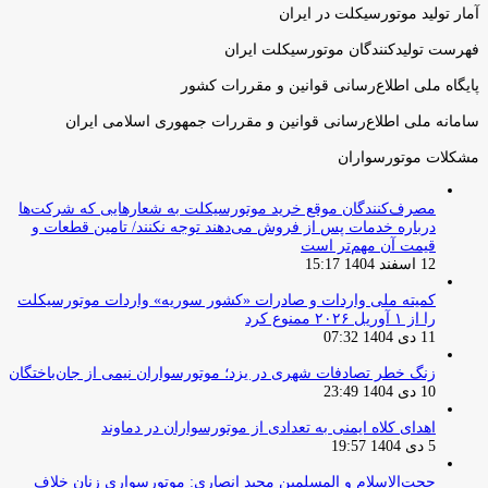
آمار تولید موتورسیکلت در ایران
فهرست تولیدکنندگان موتورسیکلت ایران
پایگاه ملی اطلاع‌رسانی قوانین و مقررات کشور
سامانه ملی اطلاع‌رسانی قوانین و مقررات جمهوری اسلامی ایران
مشکلات موتورسواران
مصرف‌کنندگان موقع خرید موتورسیکلت به شعارهایی که شرکت‌ها
درباره خدمات پس از فروش می‌دهند توجه نکنند/ تامین قطعات و
قیمت آن مهم‌تر است
12 اسفند 1404 15:17
کمیته ملی واردات و صادرات «کشور سوریه» واردات موتورسیکلت
را از ۱ آوریل ۲۰۲۶ ممنوع کرد
11 دی 1404 07:32
زنگ خطر تصادفات شهری در یزد؛ موتورسواران نیمی از جان‌باختگان
10 دی 1404 23:49
اهدای کلاه ایمنی به تعدادی از موتورسواران در دماوند
5 دی 1404 19:57
حجت‌الاسلام و المسلمین مجید انصاری: موتورسواری زنان خلاف