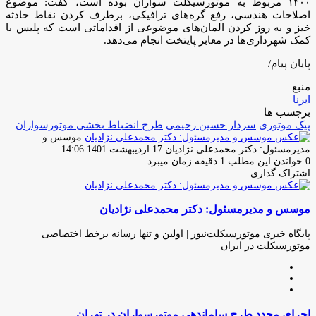
۱۴۰۰ مربوط به موتورسیکلت سواران بوده است، گفت: موضوع
اصلاحات هندسی، رفع گره‌های ترافیکی، برطرف کردن نقاط حادثه
خیز و به روز کردن المان‌های موضوعی از اقداماتی است که پلیس با
کمک شهرداری‌ها در معابر پایتخت انجام می‌دهد.
پایان پیام/
منبع
ایرنا
برچسب ها
پیک موتوری
سردار حسین رحیمی
طرح انضباط بخشی موتورسواران
موسس و
ارسال
مدیرمسئول: دکتر محمدعلی نژادیان
17 اردیبهشت 1401 14:06
ایمیل
0
خواندن این مطلب 1 دقیقه زمان میبرد
اشتراک گذاری
چاپ
فیس
توئیتر
واتس
تلگرام
لینکدین
اشتراک
(X)
آپ
بوک
گذاری
موسس و مدیرمسئول: دکتر محمدعلی نژادیان
از
طریق
ایمیل
پایگاه خبری موتورسیکلت‌نیوز | اولین و تنها رسانه برخط اختصاصی
موتورسیکلت در ایران
وبسایت
لینکدین
اینستاگرام
اجرای
اجرای مجدد طرح ساماندهی موتورسواران در تهران