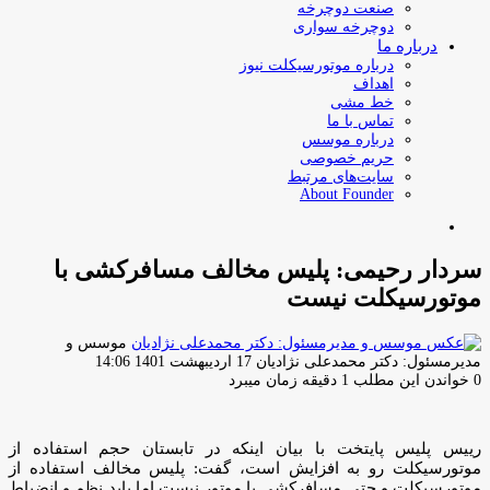
صنعت دوچرخه
دوچرخه سواری
درباره ما
درباره موتورسیکلت نیوز
اهداف
خط مشی
تماس با ما
درباره موسس
حریم خصوصی
سایت‌های مرتبط
About Founder
جستجو
برای
سردار رحیمی: پلیس مخالف مسافرکشی با
موتورسیکلت نیست
موسس و
ارسال
مدیرمسئول: دکتر محمدعلی نژادیان
17 اردیبهشت 1401 14:06
ایمیل
0
خواندن این مطلب 1 دقیقه زمان میبرد
رییس پلیس پایتخت با بیان اینکه در تابستان حجم استفاده از
موتورسیکلت رو به افزایش است، گفت: پلیس مخالف استفاده از
موتورسیکلت و حتی مسافرکشی با موتور نیست اما باید نظم و انضباط