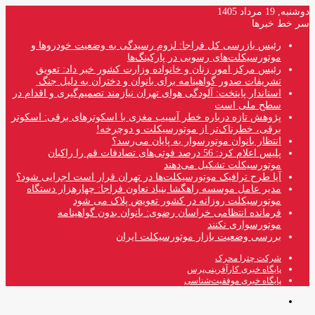
دوشنبه, 19 مرداد 1405
سر خط خبرها
رئیس بازرسی کل فراجا: لزوم رسیدگی به وضعیت خودروها و
موتورسیکلت‌های رسوبی در پارکینگ‌ها
رئیس مرکز امور زنان و خانواده وزارت کشور خبر داد: تعویق
تشریفات صدور گواهینامه برای بانوان و دختران به دلیل جنگ
استاندار پایتخت: آلودگی هوای تهران نیازمند تصمیم‌گیری و اقدام در
سطح ملی است
پژوهش تازه درباره خطر آسیب مغزی با اسکوترهای برقی: اسکوتر
برقی، خطرناک‌تر از موتورسیکلت و دوچرخه!
انتظار بانوان موتورسوار به پایان می‌رسد؟
پلیس اعلام کرد: 56 درصد فوتی‌های تصادفات قم را راکبان
موتورسیکلت تشکیل می‌دهند
آیا طرح ترافیک موتورسیکلت‌ها در تهران قرار است اجرایی شود؟
مدیر عامل موسسه راهگشا بنیاد تعاون فراجا: چهارهزار دستگاه
موتورسیکلت روزانه در کشور تعویض پلاک می شود
فرمانده انتظامی خراسان رضوی: بانوان بدون گواهینامه
موتورسواری نکنند
بررسی وضعیت بازار موتورسیکلت ایران
شرکت چترا محرک
پایگاه خبری کارآفرینی‌پرس
پایگاه خبری موفقیت‌شناسی
منو