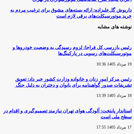
مجدد
طرح
داریوش
داریوش گل‌علیزاده: ارائه بسته‌های مشوق برای ترغیب مردم به
ساماندهی
گل‌علیزاده:
خرید موتورسیکلت‌های برقی لازم است
موتورسواران
ارائه
در
بسته‌های
نوشته های مشابه
تهران
مشوق
برای
ترغیب
مردم
رئیس بازرسی کل فراجا: لزوم رسیدگی به وضعیت خودروها و
به
موتورسیکلت‌های رسوبی در پارکینگ‌ها
خرید
موتورسیکلت‌های
19 مرداد 1405 10:36
برقی
لازم
است
رئیس مرکز امور زنان و خانواده وزارت کشور خبر داد: تعویق
تشریفات صدور گواهینامه برای بانوان و دختران به دلیل جنگ
18 مرداد 1405 13:39
استاندار پایتخت: آلودگی هوای تهران نیازمند تصمیم‌گیری و اقدام در
سطح ملی است
17 مرداد 1405 17:55