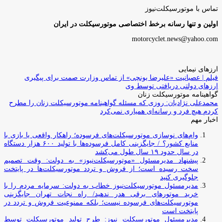
تماس با موتورسیکلت‌نیوز
اولین و تنها رسانه برخط اختصاصی موتورسیکلت در ایران
motorcyclet.news@yahoo.com
ارزهای نیمایی
فیلم | عصبانیت «علیرضا یونچی» از تماس وزارت صمت برای پیگیری
ارزهای دولتی دریافتی توسط وی
گواهینامه موتورسیکلت زنان
محمدعلی نژادیان: روزی که مسئله گواهینامه موتورسیکلت زنان را مطرح
کردم هیچ فرد و رسانه‌ای همیاری نمی‌کرد
اخبار مهم
وام‌های نوسازی موتورسیکلت‌های فرسوده؛ راهکار واقعی یا بازی با
منابع کشور؟ / جایگزینی کامل فرسوده‌ها با تولید ۶۰۰ هزار دستگاه
در سال حدود ۱۹ سال طول می‌کشد
پیشنهاد مدیرمسئول «موتورسیکلت‌نیوز» به دولت: وقت تصمیم
سخت رسیده است؛ از فروش و تردد موتورسیکلت‌ها در پایتخت
جلوگیری کنید
مدیرمسئول موتورسیکلت‌نیوز خطاب به دولت: سرمایه مردم را با
خرید موتورهای برقی هدر ندهید/ راه نجات تهران جایگزینی
موتورسیکلت‌های فرسوده نیست؛ بلکه ممنوعیت فروش و تردد در
پایتخت است
مدیرمسئول موتورسیکلت نیوز: طرح تولید موتورسیکلت توسط