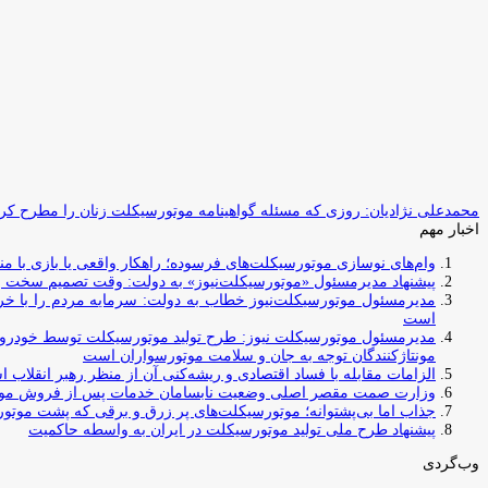
محمدعلی نژادیان: روزی که مسئله گواهینامه موتورسیکلت زنان را مطرح کردم
اخبار مهم
وام‌های نوسازی موتورسیکلت‌های فرسوده؛ راهکار واقعی یا بازی با منابع کشور؟ / جایگزینی کامل فرس
پیشنهاد مدیرمسئول «موتورسیکلت‌نیوز» به دولت: وقت تصمیم سخت رس
مدیرمسئول موتورسیکلت‌نیوز خطاب به دولت: سرمایه مردم را با خری
است
مدیرمسئول موتورسیکلت نیوز: طرح تولید موتورسیکلت توسط خودروسازا
مونتاژکنندگان توجه به جان و سلامت موتورسواران است
الزامات مقابله با فساد اقتصادی و ریشه‌کنی آن از منظر رهبر انقلاب 
وزارت صمت مقصر اصلی وضعیت نابسامان خدمات پس از فروش مو
جذاب اما بی‌پشتوانه؛ موتورسیکلت‌های پر زرق‌ و برقی که پشت موتور
پیشنهاد طرح ملی تولید موتورسیکلت در ایران به واسطه حاکمیت
وب‌گردی