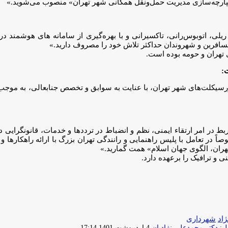
یکپارچه‌سازی مدیریت حمل‌ونقل همگانی شهر تهران» منصوب می‌شوید.»
ریلی، اتوبوس‌رانی، تاکسیرانی و با بهره‌گیری از سامانه های هوشمند د
 مسافرین و شهروندان حداکثر تلاش خود را مصروف دارید.»
 تهران و حومه بوده است.
:
کلت‌های شهر تهران، با عنایت به سوابق و تخصص جنابعالی، به موجب 
ربط در امر ارتقاء ایمنی، نظم و انضباط در ترددها و خدمات، قانونگرایی 
اً در تعامل با پلیس راهنمایی و رانندگی تهران بزرگ با ارائه راهکارها 
هران، الگوی جهان اسلام» همت گمارید.»
و ترافیک را برعهده دارد.
اد
شهرداری
ارسال
 دکتر محمدعلی نژادیان
4 اردیبهشت 1401 17:14