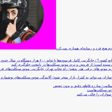
 هیچ فرد و رسانه‌ای همیاری نمی‌کرد
وده‌ها با تولید ۶۰۰ هزار دستگاه در سال حدود ۱۹ سال طول می‌کشد
یده است؛ از فروش و تردد موتورسیکلت‌ها در پایتخت جلوگیری کنید
د موتورهای برقی هدر ندهید/ راه نجات تهران جایگزینی موتورسیکلت‌های ف
ن می‌تواند به کنترل بازار منجر شود/ آلایندگی موتورسیکلت‌های نوشماره 
اسلامی؛ مبارزه قاطع، دقیق و بدون تبعیض
تورسیکلت‌هاست
سواران را خالی می‌کنند