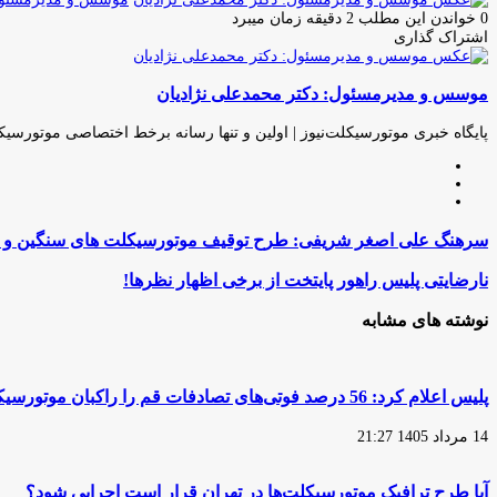
0
خواندن این مطلب 2 دقیقه زمان میبرد
اشتراک گذاری
چاپ
فیس
توئیتر
واتس
تلگرام
لینکدین
اشتراک
(X)
آپ
بوک
گذاری
موسس و مدیرمسئول: دکتر محمدعلی نژادیان
از
طریق
ایمیل
پایگاه خبری موتورسیکلت‌نیوز | اولین و تنها رسانه برخط اختصاصی موتورسیک
وبسایت
لینکدین
اینستاگرام
سرهنگ
سرهنگ علی اصغر شریفی: طرح توقیف موتورسیکلت های سنگین و هنج
علی
اصغر
نارضایتی
نارضایتی پلیس راهور پایتخت از برخی اظهار نظرها!
شریفی:
پلیس
طرح
راهور
نوشته های مشابه
توقیف
پایتخت
موتورسیکلت
از
های
برخی
سنگین
اظهار
پلیس اعلام کرد: 56 درصد فوتی‌های تصادفات قم را راکبان موتورسیکلت تشکیل می‌دهند
و
نظرها!
هنجار
14 مرداد 1405 21:27
شکن
در
تهران
آیا طرح ترافیک موتورسیکلت‌ها در تهران قرار است اجرایی شود؟