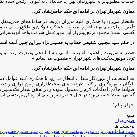
خدمات مطلوب‌تر به شهروندان تهران، جنابعالی به‌عنوان «رئیس ستاد 
معاون شهردار تهران در ادامه این حکم خاطرنشان کرد:
«انتظار می‌رود با همکاری کلیه مدیران ذیربط در سامانه‌های حمل‌ونقل 
تأمین، زمان‌بندی بهینه اعزام، مدیریت عملکرد ناوگان و اطلاع‌رسانی به
گفتنی است؛ محمود ترفع پیش از این مدیرعامل شرکت واحد اتوبوسرانی
در حکم سید مجتبی شفیعی خطاب به حسینی‌نژاد نیز این چنین آمده است
«نظر به ضرورت و اهمیت آسیب‌شناسی و ساماندهی وضعیت تردد موتورسی
تردد موتورسیکلت‌های شهر تهران» منصوب می‌نمایم.»
معاون شهردار تهران در ادامه این حکم خاطرنشان کرد:
«با استعانت از پروردگار متعال، انتظار می‌رود با همکاری کلیه عوامل ذی
ناوگان با بهره‌گیری از کلیه ظرفیت‌های سخت‌افزاری و نرم‌افزاری و خصوص
ضوابط حاکم، اقدامات لازم را معمول نموده و در تحقق شعار «کلانشهر ت
گفتنی است؛ حسینی‌نژاد در حال حاضر سرپرستی اداره کل مهندسی ایمنی 
انتهای پیام /
منبع
صبح تهران
برچسب ها
ستاد ساماندهی تردد موتورسیکلت های شهر تهران
سید حسین حسینی نژ
موسس و مدیرمسئول: