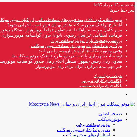
پنجشنبه, 15 مرداد 1405
سر خط خبرها
پلیس اعلام کرد: 56 درصد فوتی‌های تصادفات قم را راکبان موتورسیکلت تشکیل می‌دهند
آیا طرح ترافیک موتورسیکلت‌ها در تهران قرار است اجرایی شود؟
مدیر عامل موسسه راهگشا بنیاد تعاون فراجا: چهارهزار دستگاه موتو
فرمانده انتظامی خراسان رضوی: بانوان بدون گواهینامه موتورسواری ن
بررسی وضعیت بازار موتورسیکلت ایران
مرگ برنده اسکار موسیقی در تصادف موتورسیکلت
وقتی موتورسیکلت‌ها آرامش ارومیه را می‌بلعند
توضیحات شهرداری پایتخت درباره طرح ترافیک موتورسیکلت‌ها
معاون زنان رییس جمهور: منتظر اعلام زمان صدور گواهینامه موتورسی
خبر مهم بیمه مرکزی ایران برای زنان موتورسوار
شرکت چترا محرک
پایگاه خبری کارآفرینی‌پرس
پایگاه خبری موفقیت‌شناسی
منو
صفحه اصلی
موتورسیکلت
موتورسیکلت برقی
تعمیر و نگهداری موتورسیکلت
استانداردهای موتورسیکلت