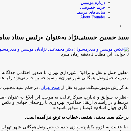
درباره موسس
حریم خصوصی
سایت‌های مرتبط
About Founder
جستجو
برای
سید حسین حسینی‌نژاد به‌عنوان «رئیس ستاد سا
موسس و مدیرمسئول:
0
خواندن این مطلب 2 دقیقه زمان میبرد
معاون حمل و نقل و ترافیک شهرداری تهران با صدور احکامی جداگانه سم
مدیریت حمل‌ونقل همگانی شهر تهران» و سید حسین حسینی‌نژاد را به‌ع
به گزارش موتورسیکلت نیوز به نقل از
صبح تهران
، در حکم سید مجتبی 
«نظر به سوابق و تجارب سرکارعالی، به موجب این ابلاغ به عنوان «مشاو
مرتبط و در راستای ارتقاء حداکثری بهره‌وری با روحیه‌ای جهادی و تلاش
الگوی جهان اسلام» کوشا و موفق باشید.»
در حکم سید مجتبی شفیعی خطاب به ترفع نیز آمده است:
«با عنایت به لزوم یکپارچه‌سازی خدمات حمل‌ونقل‌همگانی شهر تهران 