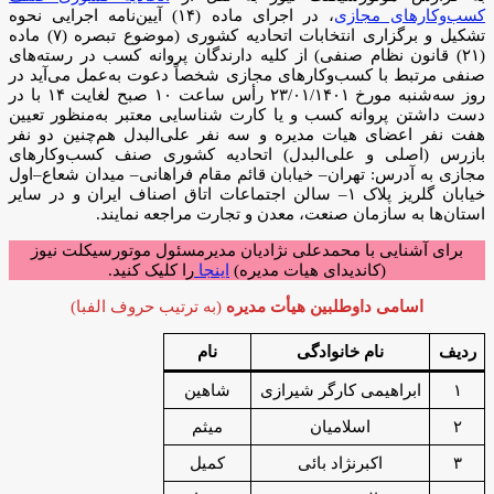
کسب‌و‌کارهای مجازی
، در اجرای ماده (۱۴) آیین‌نامه اجرایی نحوه
تشکیل و برگزاری انتخابات اتحادیه‌ کشوری (موضوع تبصره (۷) ماده
(۲۱) قانون نظام صنفی) از کلیه دارندگان پروانه کسب در رسته‌های
صنفی مرتبط با کسب‌وکارهای مجازی شخصاً دعوت به‌عمل می‌آید در
روز سه‏‌شنبه مورخ ۲۳/۰۱/۱۴۰۱ رأس ساعت ۱۰ صبح لغایت ۱۴ با در
دست داشتن پروانه کسب و یا کارت شناسایی معتبر به‌منظور تعیین
هفت نفر اعضای هیات ‌مدیره و سه نفر علی‏‌البدل هم‌چنین دو نفر
بازرس (اصلی و علی‌‏البدل) اتحادیه کشوری صنف کسب‌وکارهای
مجازی به آدرس: تهران– خیابان قائم مقام فراهانی– میدان شعاع–اول
خیابان گلریز پلاک ۱– سالن اجتماعات اتاق اصناف ایران و در سایر
استان‌‏ها به سازمان صنعت، معدن و تجارت مراجعه نمایند.
برای آشنایی با محمدعلی نژادیان مدیرمسئول موتورسیکلت نیوز
(کاندیدای هیات مدیره)
اینجا
را کلیک کنید.
اسامی داوطلبین هیأت مدیره
(به ترتیب حروف الفبا)
ردیف
نام خانوادگی
نام
۱
ابراهیمی کارگر شیرازی
شاهین
۲
اسلامیان
میثم
۳
اکبرنژاد بائی
کمیل