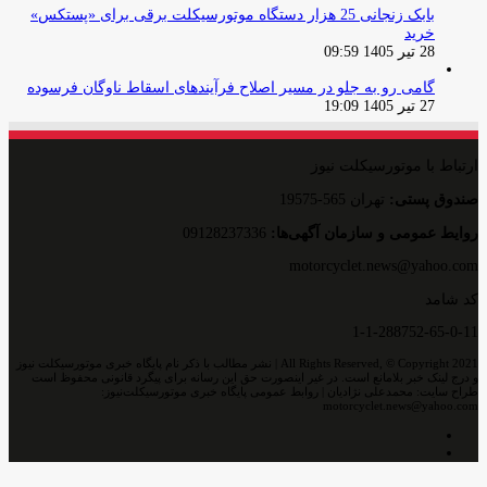
بابک زنجانی 25 هزار دستگاه موتورسیکلت برقی برای «پستکس»
خرید
28 تیر 1405 09:59
گامی رو به جلو در مسیر اصلاح فرآیندهای اسقاط ناوگان فرسوده
27 تیر 1405 19:09
ارتباط با موتورسیکلت نیوز
صندوق پستی:
تهران 565-19575
روایط عمومی و سازمان آگهی‌ها:
09128237336
motorcyclet.news@yahoo.com
کد شامد
1-1-288752-65-0-11
All Rights Reserved, © Copyright 2021 | نشر مطالب با ذکر نام پایگاه خبری موتورسیکلت نیوز
و درج لینک خبر بلامانع است. در غیر اینصورت حق این رسانه برای پیگرد قانونی محفوظ است
طراح سایت: محمدعلی نژادیان | روابط عمومی پایگاه خبری موتورسیکلت‌نیوز:
motorcyclet.news@yahoo.com
اینستاگرام
تلگرام
خوراک