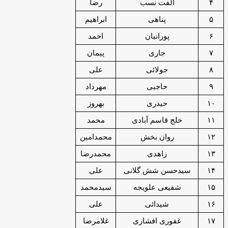
۴
الفت نسب
رضا
۵
پناهی
ابراهیم
۶
پورانیان
احمد
۷
جاری
پیمان
۸
جولائی
علی
۹
حاجبی
مهرداد
۱۰
حیدری
بهروز
۱۱
خلج قاسم آبادی
محمد
۱۲
روان بخش
محمدامین
۱۳
زاهدی
محمدرضا
۱۴
سیدحسن شش گلانی
علی
۱۵
شفیعی علویجه
سیدمحمد
۱۶
شیدائی
علی
۱۷
غفوری افشاری
غلامرضا