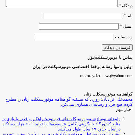
دیدگاه
*
نام
*
ایمیل
*
وب‌ سایت
تماس با موتورسیکلت‌نیوز
اولین و تنها رسانه برخط اختصاصی موتورسیکلت در ایران
motorcyclet.news@yahoo.com
گواهینامه موتورسیکلت زنان
محمدعلی نژادیان: روزی که مسئله گواهینامه موتورسیکلت زنان را مطرح
کردم هیچ فرد و رسانه‌ای همیاری نمی‌کرد
اخبار مهم
وام‌های نوسازی موتورسیکلت‌های فرسوده؛ راهکار واقعی یا بازی با
منابع کشور؟ / جایگزینی کامل فرسوده‌ها با تولید ۶۰۰ هزار دستگاه
در سال حدود ۱۹ سال طول می‌کشد
پیشنهاد مدیرمسئول «موتورسیکلت‌نیوز» به دولت: وقت تصمیم