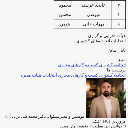
۳
عابدی خرسند
محمود
۴
عیوضی
محسن
۵
مهراب خانی
هومن
هیأت اجرایی برگزاری
انتخابات اتحادیه‌های کشوری
پایان پیام/
منبع
اتحادیه کشوری کسب و کارهای مجازی
برچسب ها
اتحادیه کشوری کسب و کارهای مجازی
انتخابات
هیات مدیره
ارسا
ایمیل
موسس و مدیرمسئول: دکتر محمدعلی نژادیان
8
فروردین 1401 12:27
0
خواندن این مطلب 1 دقیقه زمان میبرد