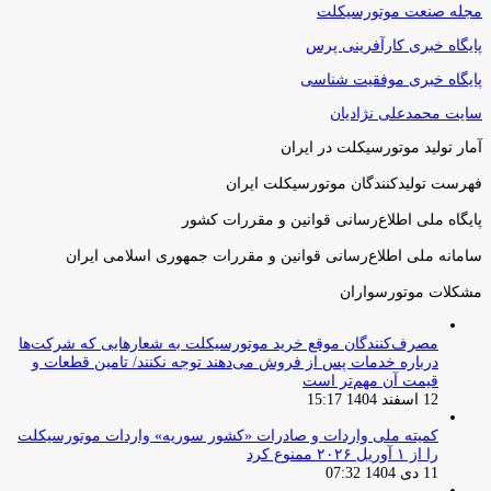
مجله صنعت موتورسیکلت
پایگاه خبری کارآفرینی پرس
پایگاه خبری موفقیت شناسی
سایت محمدعلی نژادیان
آمار تولید موتورسیکلت در ایران
فهرست تولیدکنندگان موتورسیکلت ایران
پایگاه ملی اطلاع‌رسانی قوانین و مقررات کشور
سامانه ملی اطلاع‌رسانی قوانین و مقررات جمهوری اسلامی ایران
مشکلات موتورسواران
مصرف‌کنندگان موقع خرید موتورسیکلت به شعارهایی که شرکت‌ها
درباره خدمات پس از فروش می‌دهند توجه نکنند/ تامین قطعات و
قیمت آن مهم‌تر است
12 اسفند 1404 15:17
کمیته ملی واردات و صادرات «کشور سوریه» واردات موتورسیکلت
را از ۱ آوریل ۲۰۲۶ ممنوع کرد
11 دی 1404 07:32