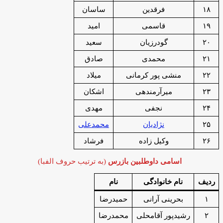
۱۸
فرقدین
ساسان
۱۹
قاسمی
امید
۲۰
گودرزیان
سعید
۲۱
محمدی
صادق
۲۲
منشی پور کرمانی
میلاد
۲۳
میرآرمندهی
اشکان
۲۴
نجفی
مهدی
۲۵
نژادیان
محمدعلی
۲۶
وکیل زاده
فرشاد
اسامی داوطلبین بازرس
(به ترتیب حروف الفبا)
ردیف
نام خانوادگی
نام
۱
بحرینی آرانی
حمیدرضا
۲
رشیدپور آقامحلی
محمدرضا