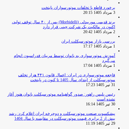
برخورد قاطع با تخلفات موتورسواران پایتخت
3 مرداد 1405 20:15
برند قدیمی موربیدلی (Morbidelli) پس از ۴۰ سال توقف تولید،
اکنون در مالکیت یک شرکت چینی قرار دارد
2 مرداد 1405 20:42
بررسی بازار موتورسیکلت ایران
1 مرداد 1405 17:17
آموزش موتورسواری به بانوان توسط مربیان فدراسیون انجام
می‌گیرد
1 مرداد 1405 17:04
فاجعه موتورسواری در ایران: اعمال قانون ۴۴۱ هزار تخلف
موتورسیکلت از ابتدای سال 1405 تا کنون در پایتخت
31 تیر 1405 17:23
رئیس پلیس راهور: صدور گواهینامه موتورسیکلت بانوان هنوز آغاز
نشده است
30 تیر 1405 16:14
پیشکسوت صنعت موتورسیکلت و دوچرخه ایران اعلام کرد: رشد
بیش از 2 برابری قیمت موتورسیکلت در مقایسه با سال 1404
29 تیر 1405 11:19