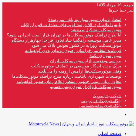
جمعه, 16 مرداد 1405
سر خط خبرها
انتظار بانوان موتورسوار به پایان می‌رسد؟
پلیس اعلام کرد: 56 درصد فوتی‌های تصادفات قم را راکبان
موتورسیکلت تشکیل می‌دهند
آیا طرح ترافیک موتورسیکلت‌ها در تهران قرار است اجرایی شود؟
مدیر عامل موسسه راهگشا بنیاد تعاون فراجا: چهارهزار دستگاه
موتورسیکلت روزانه در کشور تعویض پلاک می شود
فرمانده انتظامی خراسان رضوی: بانوان بدون گواهینامه
موتورسواری نکنند
بررسی وضعیت بازار موتورسیکلت ایران
مرگ برنده اسکار موسیقی در تصادف موتورسیکلت
وقتی موتورسیکلت‌ها آرامش ارومیه را می‌بلعند
توضیحات شهرداری پایتخت درباره طرح ترافیک موتورسیکلت‌ها
معاون زنان رییس جمهور: منتظر اعلام زمان صدور گواهینامه
موتورسیکلت بانوان از سوی پلیس هستیم
شرکت چترا محرک
پایگاه خبری کارآفرینی‌پرس
پایگاه خبری موفقیت‌شناسی
منو
صفحه اصلی