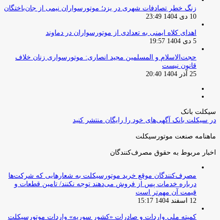
زنگ خطر تصادفات شهری در یزد؛ موتورسواران نیمی از جان‌باختگان
10 دی 1404 23:49
اهدای کلاه ایمنی به تعدادی از موتورسواران در دماوند
5 دی 1404 19:57
حجت‌الاسلام و المسلمین مجید انصاری: موتورسواری زنان خلاف
قانون نیست
25 آذر 1404 20:40
صفحه
صفحه
قبلی
بعدی
سیکلت بانک
در سیکلت بانک آگهی‌های خود را رایگان منتشر کنید
ماهنامه صنعت موتورسیکلت
اخبار مربوط به حقوق مصرف‌کنندگان
مصرف‌کنندگان موقع خرید موتورسیکلت به شعارهایی که شرکت‌ها
درباره خدمات پس از فروش می‌دهند توجه نکنند/ تامین قطعات و
قیمت آن مهم‌تر است
12 اسفند 1404 15:17
کمیته ملی واردات و صادرات «کشور سوریه» واردات موتورسیکلت