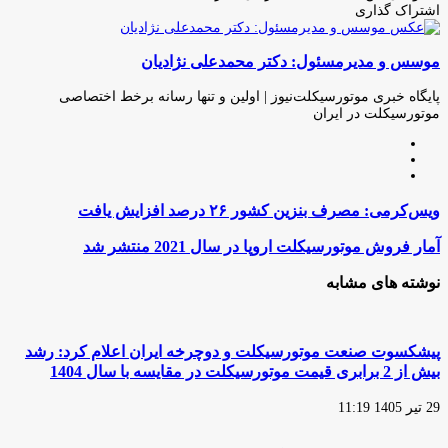
اشتراک گذاری
چاپ
فیس
توئیتر
واتس
تلگرام
لینکدین
اشتراک
(X)
آپ
بوک
گذاری
موسس و مدیرمسئول: دکتر محمدعلی نژادیان
از
طریق
ایمیل
پایگاه خبری موتورسیکلت‌نیوز | اولین و تنها رسانه برخط اختصاصی
موتورسیکلت در ایران
وبسایت
لینکدین
اینستاگرام
ویس‌کرمی:
ویس‌کرمی: مصرف بنزین کشور ۲۶ درصد افزایش یافت
مصرف
بنزین
آمار
آمار فروش موتورسیکلت اروپا در سال 2021 منتشر شد
کشور
فروش
۲۶
موتورسیکلت
نوشته های مشابه
درصد
اروپا
افزایش
در
یافت
سال
2021
پیشکسوت صنعت موتورسیکلت و دوچرخه ایران اعلام کرد: رشد
منتشر
بیش از 2 برابری قیمت موتورسیکلت در مقایسه با سال 1404
شد
29 تیر 1405 11:19