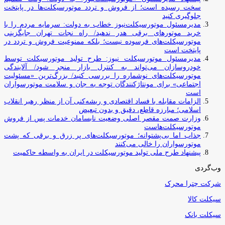
سخت رسیده است؛ از فروش و تردد موتورسیکلت‌ها در پایتخت
جلوگیری کنید
مدیرمسئول موتورسیکلت‌نیوز خطاب به دولت: سرمایه مردم را با
خرید موتورهای برقی هدر ندهید/ راه نجات تهران جایگزینی
موتورسیکلت‌های فرسوده نیست؛ بلکه ممنوعیت فروش و تردد در
پایتخت است
مدیرمسئول موتورسیکلت نیوز: طرح تولید موتورسیکلت توسط
خودروسازان می‌تواند به کنترل بازار منجر شود/ آلایندگی
موتورسیکلت‌های نوشماره را بررسی کنید/ بزرگ‌ترین «مسئولیت
اجتماعی» برای مونتاژکنندگان توجه به جان و سلامت موتورسواران
است
الزامات مقابله با فساد اقتصادی و ریشه‌کنی آن از منظر رهبر انقلاب
اسلامی؛ مبارزه قاطع، دقیق و بدون تبعیض
وزارت صمت مقصر اصلی وضعیت نابسامان خدمات پس از فروش
موتورسیکلت‌هاست
جذاب اما بی‌پشتوانه؛ موتورسیکلت‌های پر زرق‌ و برقی که پشت
موتورسواران را خالی می‌کنند
پیشنهاد طرح ملی تولید موتورسیکلت در ایران به واسطه حاکمیت
وب‌گردی
شرکت چترا محرک
سیکلت کالا
سیکلت بانک