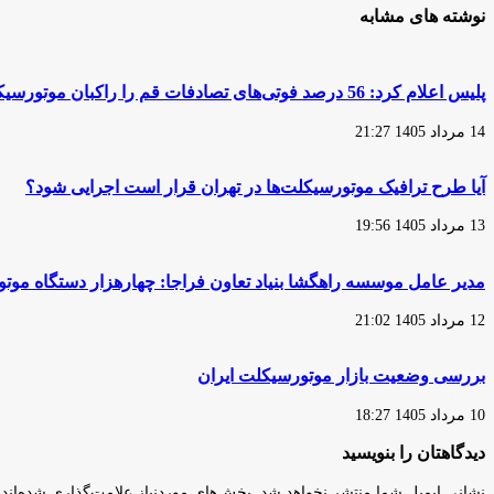
برای
رعایت
نوشته های مشابه
رفع
استانداردهای
توقیف
آلایندگی
موتورسیکلت‌ها
منابع
در
متحرک
پلیس اعلام کرد: 56 درصد فوتی‌های تصادفات قم را راکبان موتورسیکلت تشکیل می‌دهند
طرح
با
انضباط‌بخشی
آغاز
14 مرداد 1405 21:27
پلیس
سال
الزامی
جدید
است
تشدید
آیا طرح ترافیک موتورسیکلت‌ها در تهران قرار است اجرایی شود؟
خواهد
شد
13 مرداد 1405 19:56
مدیر عامل موسسه راهگشا بنیاد تعاون فراجا: چهارهزار دستگاه مو
12 مرداد 1405 21:02
بررسی وضعیت بازار موتورسیکلت ایران
10 مرداد 1405 18:27
دیدگاهتان را بنویسید
نشانی ایمیل شما منتشر نخواهد شد.
بخش‌های موردنیاز علامت‌گذاری شده‌اند