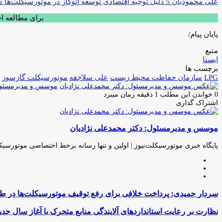
علی محمودیان 5 دلیل توجیه اقتصادی توسعه اتوگاز در موتورسیکلت‌ها در کلان‌شهرها را بیان کرد
برای مطالعه ا
پایان پیام/
منبع
ایسنا
برچسب ها
LPG
سازمان حفاظت محیط زیست
علی سلاجقه
موتورسیکلت گازسوز
موسس و مدیرمسئول:
0
خواندن این مطلب 1 دقیقه زمان میبرد
اشتراک گذاری
چاپ
فیس
توئیتر
واتس
تلگرام
لینکدین
اشتراک
(X)
آپ
بوک
گذاری
موسس و مدیرمسئول: دکتر محمدعلی نژادیان
از
طریق
ایمیل
پایگاه خبری موتورسیکلت‌نیوز | اولین و تنها رسانه برخط اختصاصی موتورسیک
وبسایت
لینکدین
اینستاگرام
سردار
سردار حمیدی: پرداخت خلافی برای رفع توقیف موتورسیکلت‌ها در ط
حمیدی:
پرداخت
نظارت
نظارت بر رعایت استانداردهای آلایندگی منابع متحرک با آغاز سال جدی
خلافی
بر