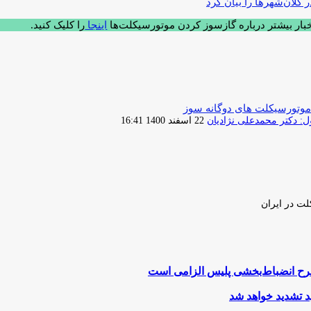
خبار بیشتر درباره گازسوز کردن موتورسیکلت‌ها
اینجا
را کلیک کنید.
موتورسیکلت های دوگانه سوز
ارسال
 دکتر محمدعلی نژادیان
22 اسفند 1400 16:41
ایمیل
لت در ایران
رح انضباط‌بخشی پلیس الزامی است
د تشدید خواهد شد