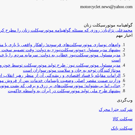
motorcyclet.news@yahoo.com
گواهینامه موتورسیکلت زنان
محمدعلی نژادیان: روزی که مسئله گواهینامه موتورسیکلت زنان را مطرح کردم
اخبار مهم
وام‌های نوسازی موتورسیکلت‌های فرسوده؛ راهکار واقعی یا بازی با منابع کشور؟ / جایگزینی کامل فرس
پیشنهاد مدیرمسئول «موتورسیکلت‌نیوز» به دولت: وقت تصمیم سخت رس
مدیرمسئول موتورسیکلت‌نیوز خطاب به دولت: سرمایه مردم را با خری
است
مدیرمسئول موتورسیکلت نیوز: طرح تولید موتورسیکلت توسط خودروسازا
مونتاژکنندگان توجه به جان و سلامت موتورسواران است
الزامات مقابله با فساد اقتصادی و ریشه‌کنی آن از منظر رهبر انقلاب 
وزارت صمت مقصر اصلی وضعیت نابسامان خدمات پس از فروش مو
جذاب اما بی‌پشتوانه؛ موتورسیکلت‌های پر زرق‌ و برقی که پشت موتور
پیشنهاد طرح ملی تولید موتورسیکلت در ایران به واسطه حاکمیت
وب‌گردی
شرکت چترا محرک
سیکلت کالا
سیکلت بانک