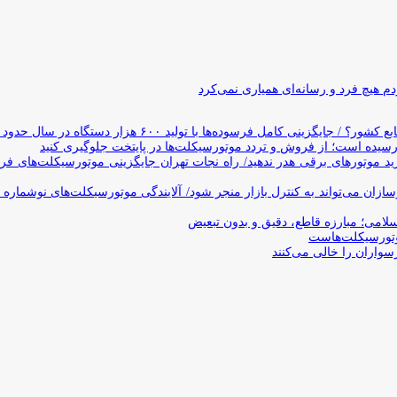
 هیچ فرد و رسانه‌ای همیاری نمی‌کرد
وده‌ها با تولید ۶۰۰ هزار دستگاه در سال حدود ۱۹ سال طول می‌کشد
یده است؛ از فروش و تردد موتورسیکلت‌ها در پایتخت جلوگیری کنید
د موتورهای برقی هدر ندهید/ راه نجات تهران جایگزینی موتورسیکلت‌های ف
ن می‌تواند به کنترل بازار منجر شود/ آلایندگی موتورسیکلت‌های نوشماره 
اسلامی؛ مبارزه قاطع، دقیق و بدون تبعیض
تورسیکلت‌هاست
سواران را خالی می‌کنند