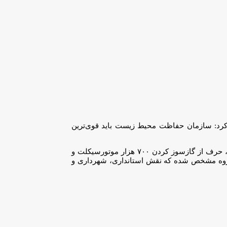
رد: سازمان حفاظت محیط زیست باید قوی‌ترین
به گزارش موتورسیکلت نیوز به نقل از ایسنا، رییس سازمان حفاظت محیط زیست گفت: وقتی موضوع موتورسیکلت‌های آلاینده به میان می‌آید، حرف از گازسوز کردن ۷۰۰ هزار موتورسیکلت و
رگروه مشخص شده که نقش استانداری، شهرداری و