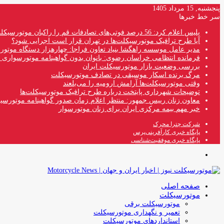
پنجشنبه, 15 مرداد 1405
سر خط خبرها
پلیس اعلام کرد: 56 درصد فوتی‌های تصادفات قم را راکبان موتورسیکلت تشکیل می‌دهند
آیا طرح ترافیک موتورسیکلت‌ها در تهران قرار است اجرایی شود؟
مدیر عامل موسسه راهگشا بنیاد تعاون فراجا: چهارهزار دستگاه موتو
فرمانده انتظامی خراسان رضوی: بانوان بدون گواهینامه موتورسواری ن
بررسی وضعیت بازار موتورسیکلت ایران
مرگ برنده اسکار موسیقی در تصادف موتورسیکلت
وقتی موتورسیکلت‌ها آرامش ارومیه را می‌بلعند
توضیحات شهرداری پایتخت درباره طرح ترافیک موتورسیکلت‌ها
معاون زنان رییس جمهور: منتظر اعلام زمان صدور گواهینامه موتورسی
خبر مهم بیمه مرکزی ایران برای زنان موتورسوار
شرکت چترا محرک
پایگاه خبری کارآفرینی‌پرس
پایگاه خبری موفقیت‌شناسی
منو
صفحه اصلی
موتورسیکلت
موتورسیکلت برقی
تعمیر و نگهداری موتورسیکلت
استانداردهای موتورسیکلت