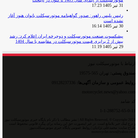
موتورسیکلت از ابتدای سال 1405 تا کنون در پایتخت
31 تیر 1405 17:23
رئیس پلیس راهور: صدور گواهینامه موتورسیکلت بانوان هنوز آغاز
نشده است
30 تیر 1405 16:14
پیشکسوت صنعت موتورسیکلت و دوچرخه ایران اعلام کرد: رشد
بیش از 2 برابری قیمت موتورسیکلت در مقایسه با سال 1404
29 تیر 1405 11:19
ارتباط با موتورسیکلت نیوز
صندوق پستی:
تهران 565-19575
روایط عمومی و سازمان آگهی‌ها:
09128237336
motorcyclet.news@yahoo.com
کد شامد
1-1-288752-65-0-11
All Rights Reserved, © Copyright 2021 | نشر مطالب با ذکر نام پایگاه خبری موتورسیکلت نیوز
و درج لینک خبر بلامانع است. در غیر اینصورت حق این رسانه برای پیگرد قانونی محفوظ است
طراح سایت: محمدعلی نژادیان | روابط عمومی پایگاه خبری موتورسیکلت‌نیوز:
motorcyclet.news@yahoo.com