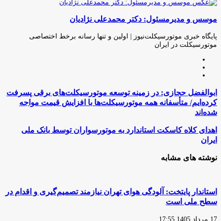
چاپ
فیس
توئیتر
واتس
تلگرام
لینکدین
اشتراک
(X)
آپ
بوک
گذاری
موسس و مدیرمسئول: دکتر محمدعلی نژادیان
از
طریق
ایمیل
پایگاه خبری موتورسیکلت‌نیوز | اولین و تنها رسانه برخط اختصاصی
موتورسیکلت در ایران
وبسایت
لینکدین
اینستاگرام
ابوالفضل
ابوالفضل حجازی: در زمینه توسعه موتورسیکلت‌های برقی پسرفت
حجازی:
کرده‌ایم/ متأسفانه همه موتورسیکلت‌ها با افزایش قیمت مواجه
در
شده‌اند
زمینه
توسعه
اهدای
اهدای کلاه کاسکت استاندارد به موتورسواران توسط بانک ملی
موتورسیکلت‌های
کلاه
ایران
برقی
کاسکت
پسرفت
استاندارد
نوشته های مشابه
کرده‌ایم/
به
متأسفانه
موتورسواران
همه
توسط
موتورسیکلت‌ها
بانک
استاندار پایتخت: آلودگی هوای تهران نیازمند تصمیم‌گیری و اقدام در
با
ملی
افزایش
سطح ملی است
ایران
قیمت
مواجه
17 مرداد 1405 17:55