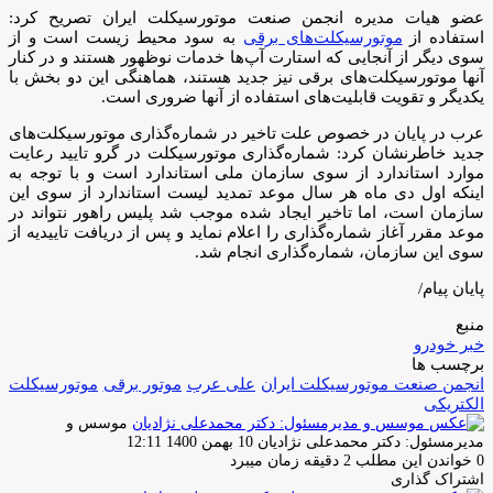
عضو هیات مدیره انجمن صنعت موتورسیکلت ایران تصریح کرد:
استفاده از
موتورسیکلت‌های برقی
به سود محیط زیست است و از
سوی دیگر از آنجایی که استارت آپ‌ها خدمات نوظهور هستند و در کنار
آنها موتورسیکلت‌های برقی نیز جدید هستند، هماهنگی این دو بخش با
یکدیگر و تقویت قابلیت‌های استفاده از آنها ضروری است.
عرب در پایان در خصوص علت تاخیر در شماره‌گذاری موتورسیکلت‌های
جدید خاطرنشان کرد: شماره‌گذاری موتورسیکلت در گرو تایید رعایت
موارد استاندارد از سوی سازمان ملی استاندارد است و با توجه به
اینکه اول دی ماه هر سال موعد تمدید لیست استاندارد از سوی این
سازمان است، اما تاخیر ایجاد شده موجب شد پلیس راهور نتواند در
موعد مقرر آغاز شماره‌گذاری را اعلام نماید و پس از دریافت تاییدیه از
سوی این سازمان، شماره‌گذاری انجام شد.
پایان پیام/
منبع
خبر خودرو
برچسب ها
انجمن صنعت موتورسیکلت ایران
علی عرب
موتور برقی
موتورسیکلت
الکتریکی
موسس و
ارسال
مدیرمسئول: دکتر محمدعلی نژادیان
10 بهمن 1400 12:11
ایمیل
0
خواندن این مطلب 2 دقیقه زمان میبرد
اشتراک گذاری