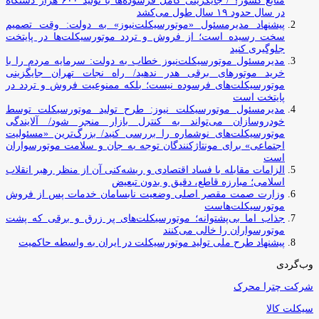
منابع کشور؟ / جایگزینی کامل فرسوده‌ها با تولید ۶۰۰ هزار دستگاه
در سال حدود ۱۹ سال طول می‌کشد
پیشنهاد مدیرمسئول «موتورسیکلت‌نیوز» به دولت: وقت تصمیم
سخت رسیده است؛ از فروش و تردد موتورسیکلت‌ها در پایتخت
جلوگیری کنید
مدیرمسئول موتورسیکلت‌نیوز خطاب به دولت: سرمایه مردم را با
خرید موتورهای برقی هدر ندهید/ راه نجات تهران جایگزینی
موتورسیکلت‌های فرسوده نیست؛ بلکه ممنوعیت فروش و تردد در
پایتخت است
مدیرمسئول موتورسیکلت نیوز: طرح تولید موتورسیکلت توسط
خودروسازان می‌تواند به کنترل بازار منجر شود/ آلایندگی
موتورسیکلت‌های نوشماره را بررسی کنید/ بزرگ‌ترین «مسئولیت
اجتماعی» برای مونتاژکنندگان توجه به جان و سلامت موتورسواران
است
الزامات مقابله با فساد اقتصادی و ریشه‌کنی آن از منظر رهبر انقلاب
اسلامی؛ مبارزه قاطع، دقیق و بدون تبعیض
وزارت صمت مقصر اصلی وضعیت نابسامان خدمات پس از فروش
موتورسیکلت‌هاست
جذاب اما بی‌پشتوانه؛ موتورسیکلت‌های پر زرق‌ و برقی که پشت
موتورسواران را خالی می‌کنند
پیشنهاد طرح ملی تولید موتورسیکلت در ایران به واسطه حاکمیت
وب‌گردی
شرکت چترا محرک
سیکلت کالا