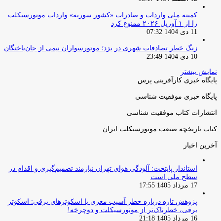
کمیته ملی واردات و صادرات «کشور سوریه» واردات موتورسیکلت
را از ۱ آوریل ۲۰۲۶ ممنوع کرد
11 دی 1404 07:32
زنگ خطر تصادفات شهری در یزد؛ موتورسواران نیمی از جان‌باختگان
10 دی 1404 23:49
نمایش بیشتر
پایگاه خبری کارآفرینی پرس
پایگاه خبری موفقیت شناسی
انتشارات کتاب موفقیت شناسی
کتاب تاریخچه صنعت موتورسیکلت ایران
آخرین اخبار
استاندار پایتخت: آلودگی هوای تهران نیازمند تصمیم‌گیری و اقدام در
سطح ملی است
17 مرداد 1405 17:55
پژوهش تازه درباره خطر آسیب مغزی با اسکوترهای برقی: اسکوتر
برقی، خطرناک‌تر از موتورسیکلت و دوچرخه!
16 مرداد 1405 21:18