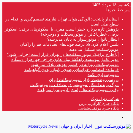
یکشنبه, 18 مرداد 1405
سر خط خبرها
استاندار پایتخت: آلودگی هوای تهران نیازمند تصمیم‌گیری و اقدام در
سطح ملی است
پژوهش تازه درباره خطر آسیب مغزی با اسکوترهای برقی: اسکوتر
برقی، خطرناک‌تر از موتورسیکلت و دوچرخه!
انتظار بانوان موتورسوار به پایان می‌رسد؟
پلیس اعلام کرد: 56 درصد فوتی‌های تصادفات قم را راکبان
موتورسیکلت تشکیل می‌دهند
آیا طرح ترافیک موتورسیکلت‌ها در تهران قرار است اجرایی شود؟
مدیر عامل موسسه راهگشا بنیاد تعاون فراجا: چهارهزار دستگاه
موتورسیکلت روزانه در کشور تعویض پلاک می شود
فرمانده انتظامی خراسان رضوی: بانوان بدون گواهینامه
موتورسواری نکنند
بررسی وضعیت بازار موتورسیکلت ایران
مرگ برنده اسکار موسیقی در تصادف موتورسیکلت
وقتی موتورسیکلت‌ها آرامش ارومیه را می‌بلعند
شرکت چترا محرک
پایگاه خبری کارآفرینی‌پرس
پایگاه خبری موفقیت‌شناسی
منو