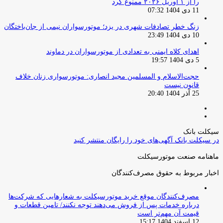
را از ۱ آوریل ۲۰۲۶ ممنوع کرد
11 دی 1404 07:32
زنگ خطر تصادفات شهری در یزد؛ موتورسواران نیمی از جان‌باختگان
10 دی 1404 23:49
اهدای کلاه ایمنی به تعدادی از موتورسواران در دماوند
5 دی 1404 19:57
حجت‌الاسلام و المسلمین مجید انصاری: موتورسواری زنان خلاف
قانون نیست
25 آذر 1404 20:40
صفحه
صفحه
قبلی
بعدی
سیکلت بانک
در سیکلت بانک آگهی‌های خود را رایگان منتشر کنید
ماهنامه صنعت موتورسیکلت
اخبار مربوط به حقوق مصرف‌کنندگان
مصرف‌کنندگان موقع خرید موتورسیکلت به شعارهایی که شرکت‌ها
درباره خدمات پس از فروش می‌دهند توجه نکنند/ تامین قطعات و
قیمت آن مهم‌تر است
12 اسفند 1404 15:17