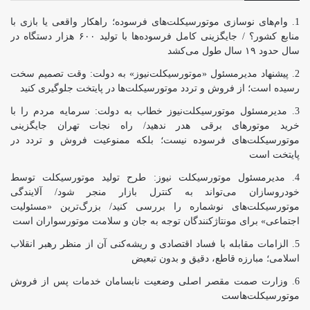
وام‌های نوسازی موتورسیکلت‌های فرسوده؛ راهکار واقعی یا بازی با
منابع کشور؟ / جایگزینی کامل فرسوده‌ها با تولید ۶۰۰ هزار دستگاه در
سال حدود ۱۹ سال طول می‌کشد
پیشنهاد مدیرمسئول «موتورسیکلت‌نیوز» به دولت: وقت تصمیم سخت
رسیده است؛ از فروش و تردد موتورسیکلت‌ها در پایتخت جلوگیری کنید
مدیرمسئول موتورسیکلت‌نیوز خطاب به دولت: سرمایه مردم را با
خرید موتورهای برقی هدر ندهید/ راه نجات تهران جایگزینی
موتورسیکلت‌های فرسوده نیست؛ بلکه ممنوعیت فروش و تردد در
پایتخت است
مدیرمسئول موتورسیکلت نیوز: طرح تولید موتورسیکلت توسط
خودروسازان می‌تواند به کنترل بازار منجر شود/ آلایندگی
موتورسیکلت‌های نوشماره را بررسی کنید/ بزرگ‌ترین «مسئولیت
اجتماعی» برای مونتاژکنندگان توجه به جان و سلامت موتورسواران است
الزامات مقابله با فساد اقتصادی و ریشه‌کنی آن از منظر رهبر انقلاب
اسلامی؛ مبارزه قاطع، دقیق و بدون تبعیض
وزارت صمت مقصر اصلی وضعیت نابسامان خدمات پس از فروش
موتورسیکلت‌هاست