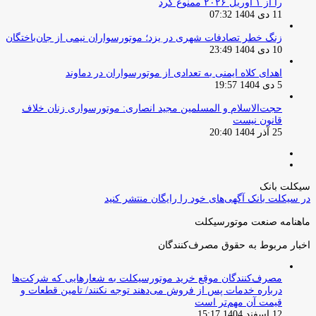
را از ۱ آوریل ۲۰۲۶ ممنوع کرد
11 دی 1404 07:32
زنگ خطر تصادفات شهری در یزد؛ موتورسواران نیمی از جان‌باختگان
10 دی 1404 23:49
اهدای کلاه ایمنی به تعدادی از موتورسواران در دماوند
5 دی 1404 19:57
حجت‌الاسلام و المسلمین مجید انصاری: موتورسواری زنان خلاف
قانون نیست
25 آذر 1404 20:40
صفحه
صفحه
قبلی
بعدی
سیکلت بانک
در سیکلت بانک آگهی‌های خود را رایگان منتشر کنید
ماهنامه صنعت موتورسیکلت
اخبار مربوط به حقوق مصرف‌کنندگان
مصرف‌کنندگان موقع خرید موتورسیکلت به شعارهایی که شرکت‌ها
درباره خدمات پس از فروش می‌دهند توجه نکنند/ تامین قطعات و
قیمت آن مهم‌تر است
12 اسفند 1404 15:17