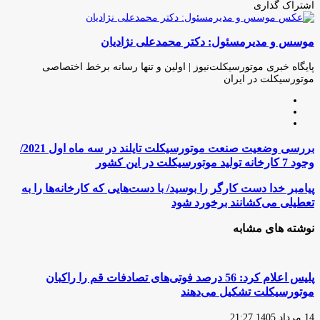
اشتراک گذاری
چاپ
فیس
توئیتر
واتس
تلگرام
لینکدین
اشتراک
(X)
آپ
بوک
گذاری
موسس و مدیرمسئول: دکتر محمدعلی نژادیان
از
طریق
ایمیل
پایگاه خبری موتورسیکلت‌نیوز | اولین و تنها رسانه برخط اختصاصی
موتورسیکلت در ایران
وبسایت
لینکدین
اینستاگرام
بررسی
بررسی وضعیت صنعت موتورسیکلت تایلند در سه ماه اول 2021/
وضعیت
وجود 7 کارخانه تولید موتورسیکلت در این کشور
صنعت
موتورسیکلت
پیامبر
پیامبر خدا دست کارگر را بوسید/ با دست‌هایی که کارخانه‌ها را به
تایلند
خدا
تعطیلی می‌کشانند برخورد شود
در
دست
سه
کارگر
نوشته های مشابه
ماه
را
اول
بوسید/
2021/
با
وجود
دست‌هایی
پلیس اعلام کرد: 56 درصد فوتی‌های تصادفات قم را راکبان
7
که
موتورسیکلت تشکیل می‌دهند
کارخانه
کارخانه‌ها
تولید
را
موتورسیکلت
14 مرداد 1405 21:27