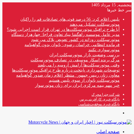
پنجشنبه, 15 مرداد 1405
سر خط خبرها
پلیس اعلام کرد: 56 درصد فوتی‌های تصادفات قم را راکبان
موتورسیکلت تشکیل می‌دهند
آیا طرح ترافیک موتورسیکلت‌ها در تهران قرار است اجرایی شود؟
مدیر عامل موسسه راهگشا بنیاد تعاون فراجا: چهارهزار دستگاه
موتورسیکلت روزانه در کشور تعویض پلاک می شود
فرمانده انتظامی خراسان رضوی: بانوان بدون گواهینامه
موتورسواری نکنند
بررسی وضعیت بازار موتورسیکلت ایران
مرگ برنده اسکار موسیقی در تصادف موتورسیکلت
وقتی موتورسیکلت‌ها آرامش ارومیه را می‌بلعند
توضیحات شهرداری پایتخت درباره طرح ترافیک موتورسیکلت‌ها
معاون زنان رییس جمهور: منتظر اعلام زمان صدور گواهینامه
موتورسیکلت بانوان از سوی پلیس هستیم
خبر مهم بیمه مرکزی ایران برای زنان موتورسوار
شرکت چترا محرک
پایگاه خبری کارآفرینی‌پرس
پایگاه خبری موفقیت‌شناسی
منو
صفحه اصلی