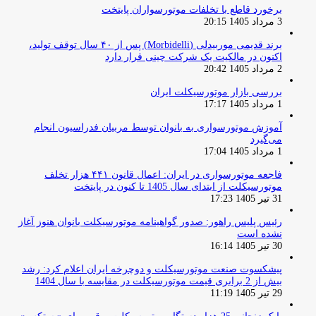
برخورد قاطع با تخلفات موتورسواران پایتخت
3 مرداد 1405 20:15
برند قدیمی موربیدلی (Morbidelli) پس از ۴۰ سال توقف تولید،
اکنون در مالکیت یک شرکت چینی قرار دارد
2 مرداد 1405 20:42
بررسی بازار موتورسیکلت ایران
1 مرداد 1405 17:17
آموزش موتورسواری به بانوان توسط مربیان فدراسیون انجام
می‌گیرد
1 مرداد 1405 17:04
فاجعه موتورسواری در ایران: اعمال قانون ۴۴۱ هزار تخلف
موتورسیکلت از ابتدای سال 1405 تا کنون در پایتخت
31 تیر 1405 17:23
رئیس پلیس راهور: صدور گواهینامه موتورسیکلت بانوان هنوز آغاز
نشده است
30 تیر 1405 16:14
پیشکسوت صنعت موتورسیکلت و دوچرخه ایران اعلام کرد: رشد
بیش از 2 برابری قیمت موتورسیکلت در مقایسه با سال 1404
29 تیر 1405 11:19