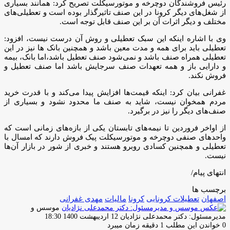
رئیس فروشندگان دوچرخه و موتورسیکلت تصریح کرد: همانند بسیاری
از شغل‌های دیگر کرونا در این صنف تاثیرگذار بوده است و تعطیلی‌های
مختلف و دیگر اثرات آن بر این صنف قابل توجه است.
وی با اشاره اینکه این سبک تعطیلی و روش آن درست نیست، افزود:
تعطیلی باید برای همه و مدت معین باشد و همچنین بانک ها نیز در این
تعطیلی همراه صنف باشد و نمی‌شود صنف تعطیل باشد،اما بانک، بیمه
و دارایی باز و همه تعهدات صنف سرجایش باشد اما صنف تعطیل و
فروش نکند.
غفرانی بیان کرد: اینکه قیمت‌ها افزایش پیدا می‌کند و با قدرت خرید
مردم همخوان نیست، شاید به صنف ما محدود نشود و بسیاری از
صنف‌های دیگر را نیز در برگیرد.
از اواخر فروردین تا نیمه‌های تابستان یکی از بازه‌های زمانی است که
واحدهای صنفی دوچرخه و موتورسیکلت پیک فروش دارند که امسال با
تعطیلی و همچنین کسادی روبرو هستند و خبری از شور در بازار آن‌ها
نیست.
انتهای پیام/
برچسب ها
اصفهان
تعطیلات کرونایی
کرونا
مالیات
مهدی غفرانی
موسس و
ارسال
مدیرمسئول: دکتر محمدعلی نژادیان
12 اردیبهشت 1400 18:30
ایمیل
0
خواندن این مطلب 1 دقیقه زمان میبرد