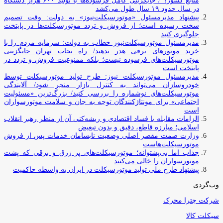
منابع کشور؟ / جایگزینی کامل فرسوده‌ها با تولید ۶۰۰ هزار دستگاه
در سال حدود ۱۹ سال طول می‌کشد
پیشنهاد مدیرمسئول «موتورسیکلت‌نیوز» به دولت: وقت تصمیم
سخت رسیده است؛ از فروش و تردد موتورسیکلت‌ها در پایتخت
جلوگیری کنید
مدیرمسئول موتورسیکلت‌نیوز خطاب به دولت: سرمایه مردم را با
خرید موتورهای برقی هدر ندهید/ راه نجات تهران جایگزینی
موتورسیکلت‌های فرسوده نیست؛ بلکه ممنوعیت فروش و تردد در
پایتخت است
مدیرمسئول موتورسیکلت نیوز: طرح تولید موتورسیکلت توسط
خودروسازان می‌تواند به کنترل بازار منجر شود/ آلایندگی
موتورسیکلت‌های نوشماره را بررسی کنید/ بزرگ‌ترین «مسئولیت
اجتماعی» برای مونتاژکنندگان توجه به جان و سلامت موتورسواران
است
الزامات مقابله با فساد اقتصادی و ریشه‌کنی آن از منظر رهبر انقلاب
اسلامی؛ مبارزه قاطع، دقیق و بدون تبعیض
وزارت صمت مقصر اصلی وضعیت نابسامان خدمات پس از فروش
موتورسیکلت‌هاست
جذاب اما بی‌پشتوانه؛ موتورسیکلت‌های پر زرق‌ و برقی که پشت
موتورسواران را خالی می‌کنند
پیشنهاد طرح ملی تولید موتورسیکلت در ایران به واسطه حاکمیت
وب‌گردی
شرکت چترا محرک
سیکلت کالا