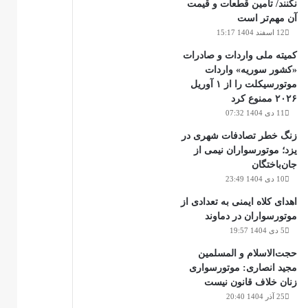
نکنند/ تامین قطعات و قیمت
آن مهم‌تر است
12 اسفند 1404 15:17
کمیته ملی واردات و صادرات
«کشور سوریه» واردات
موتورسیکلت را از ۱ آوریل
۲۰۲۶ ممنوع کرد
11 دی 1404 07:32
زنگ خطر تصادفات شهری در
یزد؛ موتورسواران نیمی از
جان‌باختگان
10 دی 1404 23:49
اهدای کلاه ایمنی به تعدادی از
موتورسواران در دماوند
5 دی 1404 19:57
حجت‌الاسلام و المسلمین
مجید انصاری: موتورسواری
زنان خلاف قانون نیست
25 آذر 1404 20:40