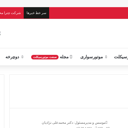
سر خط خبرها
شرکت چترا م
سیکلت
موتورسواری
مجله
دوچرخه
صنعت موتورسیکلت
موسس و مدیرمسئول: دکتر محمدعلی نژادیان