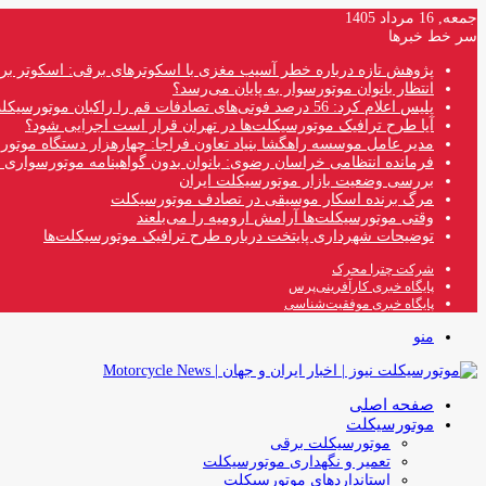
جمعه, 16 مرداد 1405
سر خط خبرها
پژوهش تازه درباره خطر آسیب مغزی با اسکوترهای برقی: اسکوتر بر
انتظار بانوان موتورسوار به پایان می‌رسد؟
پلیس اعلام کرد: 56 درصد فوتی‌های تصادفات قم را راکبان موتورسیکلت تشکیل می‌دهند
آیا طرح ترافیک موتورسیکلت‌ها در تهران قرار است اجرایی شود؟
مدیر عامل موسسه راهگشا بنیاد تعاون فراجا: چهارهزار دستگاه موتو
فرمانده انتظامی خراسان رضوی: بانوان بدون گواهینامه موتورسواری ن
بررسی وضعیت بازار موتورسیکلت ایران
مرگ برنده اسکار موسیقی در تصادف موتورسیکلت
وقتی موتورسیکلت‌ها آرامش ارومیه را می‌بلعند
توضیحات شهرداری پایتخت درباره طرح ترافیک موتورسیکلت‌ها
شرکت چترا محرک
پایگاه خبری کارآفرینی‌پرس
پایگاه خبری موفقیت‌شناسی
منو
صفحه اصلی
موتورسیکلت
موتورسیکلت برقی
تعمیر و نگهداری موتورسیکلت
استانداردهای موتورسیکلت