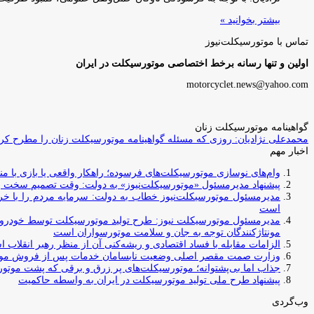
بیشتر بخوانید »
تماس با موتورسیکلت‌نیوز
اولین و تنها رسانه برخط اختصاصی موتورسیکلت در ایران
motorcyclet.news@yahoo.com
گواهینامه موتورسیکلت زنان
محمدعلی نژادیان: روزی که مسئله گواهینامه موتورسیکلت زنان را مطرح کردم
اخبار مهم
وام‌های نوسازی موتورسیکلت‌های فرسوده؛ راهکار واقعی یا بازی با منابع کشور؟ / جایگزینی کامل فرس
پیشنهاد مدیرمسئول «موتورسیکلت‌نیوز» به دولت: وقت تصمیم سخت رس
مدیرمسئول موتورسیکلت‌نیوز خطاب به دولت: سرمایه مردم را با خری
است
مدیرمسئول موتورسیکلت نیوز: طرح تولید موتورسیکلت توسط خودروسازا
مونتاژکنندگان توجه به جان و سلامت موتورسواران است
الزامات مقابله با فساد اقتصادی و ریشه‌کنی آن از منظر رهبر انقلاب 
وزارت صمت مقصر اصلی وضعیت نابسامان خدمات پس از فروش مو
جذاب اما بی‌پشتوانه؛ موتورسیکلت‌های پر زرق‌ و برقی که پشت موتور
پیشنهاد طرح ملی تولید موتورسیکلت در ایران به واسطه حاکمیت
وب‌گردی