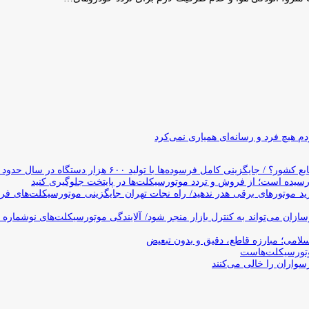
 هیچ فرد و رسانه‌ای همیاری نمی‌کرد
وده‌ها با تولید ۶۰۰ هزار دستگاه در سال حدود ۱۹ سال طول می‌کشد
یده است؛ از فروش و تردد موتورسیکلت‌ها در پایتخت جلوگیری کنید
د موتورهای برقی هدر ندهید/ راه نجات تهران جایگزینی موتورسیکلت‌های ف
ن می‌تواند به کنترل بازار منجر شود/ آلایندگی موتورسیکلت‌های نوشماره 
اسلامی؛ مبارزه قاطع، دقیق و بدون تبعیض
تورسیکلت‌هاست
سواران را خالی می‌کنند