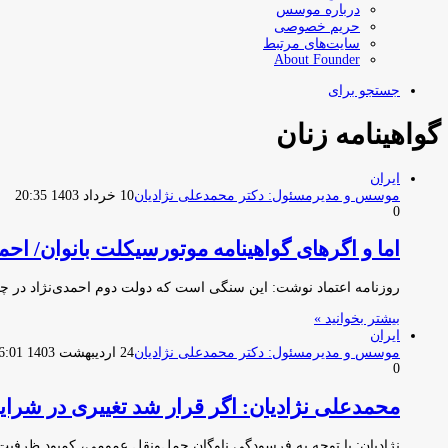
درباره موسس
حریم خصوصی
سایت‌های مرتبط
About Founder
جستجو برای
گواهینامه زنان
ایران
موسس و مدیرمسئول: دکتر محمدعلی نژادیان
10 خرداد 1403 20:35
0
اما و اگرهای گواهینامه موتورسیکلت بانوان/ اح
روزنامه اعتماد نوشت: این سنگی است که دولت دوم احمدی‌نژاد در چ
بیشتر بخوانید »
ایران
موسس و مدیرمسئول: دکتر محمدعلی نژادیان
24 اردیبهشت 1403 16:01
0
محمدعلی نژادیان: اگر قرار شد تغییری در شرای
نژادیان: با توجه به فرسودگی ناوگان حمل‌ونقل عمومی، کمبود ظرفیت