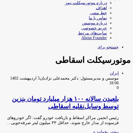
درباره موتورسیکلت نیوز
اهداف
خط مشی
تماس با ما
درباره موسس
حریم خصوصی
سایت‌های مرتبط
About Founder
جستجو برای
موتورسیکلت اسقاطى
ایران
موسس و مدیرمسئول: دکتر محمدعلی نژادیان
5 اردیبهشت 1402
18:06
0
بلعیدن سالانه ۱۰۰ هزار میلیارد تومان بنزین
توسط وسایل‌نقلیه اسقاطی
رئیس انجمن مراکز اسقاط و بازیافت خودرو گفت: اگر خودروهای
فرسوده از مدار خارج شوند، حداقل ۳۳ میلیون لیتر صرفه‌جویی…
بیشتر بخوانید »