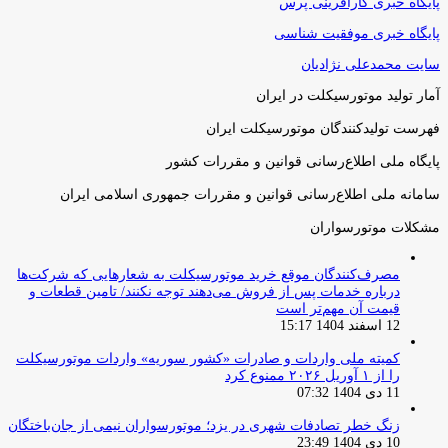
پایگاه خبری کارآفرینی پرس
پایگاه خبری موفقیت شناسی
سایت محمدعلی نژادیان
آمار تولید موتورسیکلت در ایران
فهرست تولیدکنندگان موتورسیکلت ایران
پایگاه ملی اطلاع‌رسانی قوانین و مقررات کشور
سامانه ملی اطلاع‌رسانی قوانین و مقررات جمهوری اسلامی ایران
مشکلات موتورسواران
مصرف‌کنندگان موقع خرید موتورسیکلت به شعارهایی که شرکت‌ها
درباره خدمات پس از فروش می‌دهند توجه نکنند/ تامین قطعات و
قیمت آن مهم‌تر است
12 اسفند 1404 15:17
کمیته ملی واردات و صادرات «کشور سوریه» واردات موتورسیکلت
را از ۱ آوریل ۲۰۲۶ ممنوع کرد
11 دی 1404 07:32
زنگ خطر تصادفات شهری در یزد؛ موتورسواران نیمی از جان‌باختگان
10 دی 1404 23:49