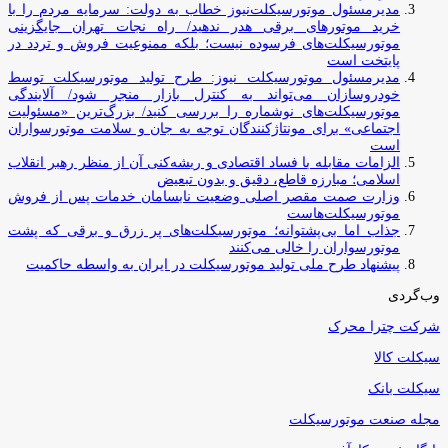
مدیرمسئول موتورسیکلت‌نیوز خطاب به دولت: سرمایه مردم را با
خرید موتورهای برقی هدر ندهید/ راه نجات تهران جایگزینی
موتورسیکلت‌های فرسوده نیست؛ بلکه ممنوعیت فروش و تردد در
پایتخت است
مدیرمسئول موتورسیکلت نیوز: طرح تولید موتورسیکلت توسط
خودروسازان می‌تواند به کنترل بازار منجر شود/ آلایندگی
موتورسیکلت‌های نوشماره را بررسی کنید/ بزرگ‌ترین «مسئولیت
اجتماعی» برای مونتاژکنندگان توجه به جان و سلامت موتورسواران
است
الزامات مقابله با فساد اقتصادی و ریشه‌کنی آن از منظر رهبر انقلاب
اسلامی؛ مبارزه قاطع، دقیق و بدون تبعیض
وزارت صمت مقصر اصلی وضعیت نابسامان خدمات پس از فروش
موتورسیکلت‌هاست
جذاب اما بی‌پشتوانه؛ موتورسیکلت‌های پر زرق‌ و برقی که پشت
موتورسواران را خالی می‌کنند
پیشنهاد طرح ملی تولید موتورسیکلت در ایران به واسطه حاکمیت
وب‌گردی
شرکت چترا محرک
سیکلت کالا
سیکلت بانک
مجله صنعت موتورسیکلت