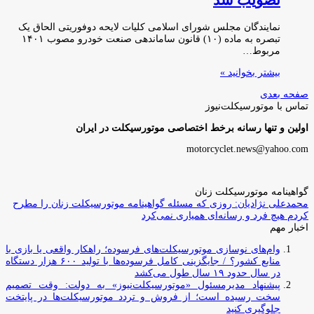
نمایندگان مجلس شورای اسلامی کلیات لایحه دوفوریتی الحاق یک
تبصره به ماده (۱۰) قانون ساماندهی صنعت خودرو مصوب ۱۴۰۱
مربوط…
بیشتر بخوانید »
صفحه بعدی
تماس با موتورسیکلت‌نیوز
اولین و تنها رسانه برخط اختصاصی موتورسیکلت در ایران
motorcyclet.news@yahoo.com
گواهینامه موتورسیکلت زنان
محمدعلی نژادیان: روزی که مسئله گواهینامه موتورسیکلت زنان را مطرح
کردم هیچ فرد و رسانه‌ای همیاری نمی‌کرد
اخبار مهم
وام‌های نوسازی موتورسیکلت‌های فرسوده؛ راهکار واقعی یا بازی با
منابع کشور؟ / جایگزینی کامل فرسوده‌ها با تولید ۶۰۰ هزار دستگاه
در سال حدود ۱۹ سال طول می‌کشد
پیشنهاد مدیرمسئول «موتورسیکلت‌نیوز» به دولت: وقت تصمیم
سخت رسیده است؛ از فروش و تردد موتورسیکلت‌ها در پایتخت
جلوگیری کنید