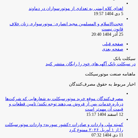
اهدای کلاه ایمنی به تعدادی از موتورسواران در دماوند
5 دی 1404 19:57
حجت‌الاسلام و المسلمین مجید انصاری: موتورسواری زنان خلاف
قانون نیست
25 آذر 1404 20:40
صفحه قبلی
صفحه بعدی
سیکلت بانک
در سیکلت بانک آگهی‌های خود را رایگان منتشر کنید
ماهنامه صنعت موتورسیکلت
اخبار مربوط به حقوق مصرف‌کنندگان
مصرف‌کنندگان موقع خرید موتورسیکلت به شعارهایی که شرکت‌ها
درباره خدمات پس از فروش می‌دهند توجه نکنند/ تامین قطعات و
قیمت آن مهم‌تر است
12 اسفند 1404 15:17
کمیته ملی واردات و صادرات «کشور سوریه» واردات موتورسیکلت
را از ۱ آوریل ۲۰۲۶ ممنوع کرد
11 دی 1404 07:32