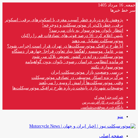
جمعه, 16 مرداد 1405
سر خط خبرها
پژوهش تازه درباره خطر آسیب مغزی با اسکوترهای برقی: اسکوتر
برقی، خطرناک‌تر از موتورسیکلت و دوچرخه!
انتظار بانوان موتورسوار به پایان می‌رسد؟
پلیس اعلام کرد: 56 درصد فوتی‌های تصادفات قم را راکبان
موتورسیکلت تشکیل می‌دهند
آیا طرح ترافیک موتورسیکلت‌ها در تهران قرار است اجرایی شود؟
مدیر عامل موسسه راهگشا بنیاد تعاون فراجا: چهارهزار دستگاه
موتورسیکلت روزانه در کشور تعویض پلاک می شود
فرمانده انتظامی خراسان رضوی: بانوان بدون گواهینامه
موتورسواری نکنند
بررسی وضعیت بازار موتورسیکلت ایران
مرگ برنده اسکار موسیقی در تصادف موتورسیکلت
وقتی موتورسیکلت‌ها آرامش ارومیه را می‌بلعند
توضیحات شهرداری پایتخت درباره طرح ترافیک موتورسیکلت‌ها
شرکت چترا محرک
پایگاه خبری کارآفرینی‌پرس
پایگاه خبری موفقیت‌شناسی
منو
صفحه اصلی