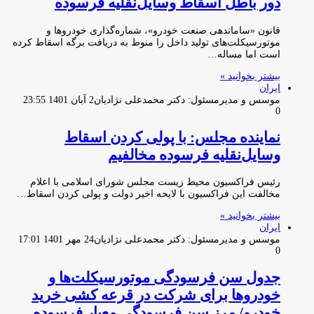
دور باطل اسقاط وسایل‌نقلیه فرسوده
قانون «ساماندهی صنعت خودرو»، شماره‌گذاری خودروها و
موتورسیکلت‌های تولید داخل را منوط به دریافت برگه اسقاط کرده
است اما مساله…
بیشتر بخوانید »
ایران
موسس و مدیرمسئول: دکتر محمدعلی نژادیان
2 آبان 1401 23:55
0
نماینده مجلس: با پولی کردن اسقاط
وسایل‌نقلیه فرسوده مخالفیم
رئیس فراکسیون محیط زیست مجلس شورای اسلامی با اعلام
مخالفت این فراکسیون با لایحه اخیر دولت و پولی کردن اسقاط…
بیشتر بخوانید »
ایران
موسس و مدیرمسئول: دکتر محمدعلی نژادیان
24 مهر 1401 17:01
0
جدول سن فرسودگی موتورسیکلت‌ها و
خودروها برای شرکت در قرعه کشی خرید
خودرو/ مرز سن فرسودگی معیار فرسوده