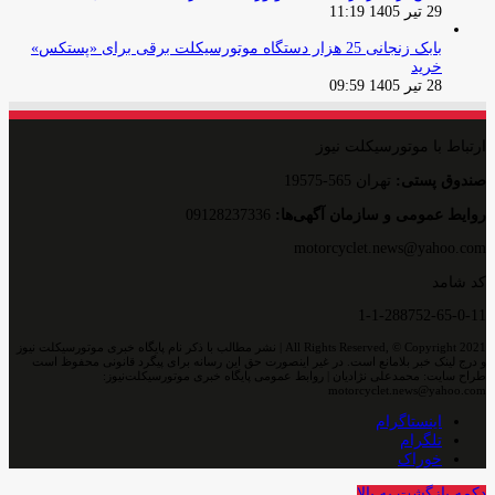
29 تیر 1405 11:19
بابک زنجانی 25 هزار دستگاه موتورسیکلت برقی برای «پستکس»
خرید
28 تیر 1405 09:59
ارتباط با موتورسیکلت نیوز
صندوق پستی:
تهران 565-19575
روایط عمومی و سازمان آگهی‌ها:
09128237336
motorcyclet.news@yahoo.com
کد شامد
1-1-288752-65-0-11
All Rights Reserved, © Copyright 2021 | نشر مطالب با ذکر نام پایگاه خبری موتورسیکلت نیوز
و درج لینک خبر بلامانع است. در غیر اینصورت حق این رسانه برای پیگرد قانونی محفوظ است
طراح سایت: محمدعلی نژادیان | روابط عمومی پایگاه خبری موتورسیکلت‌نیوز:
motorcyclet.news@yahoo.com
اینستاگرام
تلگرام
خوراک
دکمه بازگشت به بالا