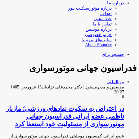
درباره ما
درباره موتورسیکلت نیوز
اهداف
خط مشی
تماس با ما
درباره موسس
حریم خصوصی
سایت‌های مرتبط
About Founder
جستجو برای
فدراسیون جهانی موتورسواری
بین‌المللی
موسس و مدیرمسئول: دکتر محمدعلی نژادیان
13 فروردین 1405
20:27
0
در اعتراض به سکوت نهادهای ورزشی؛ مازیار
ناظمی عضو ایرانی فدراسیون جهانی
موتورسواری از مسئولیت خود استعفا کرد
عضو ایرانی کمیسیون موبیلیتی فدراسیون جهانی موتورسواری از