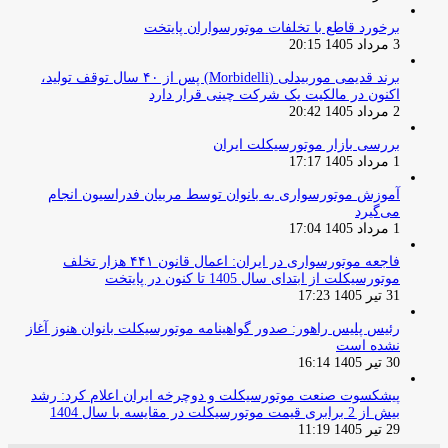
برخورد قاطع با تخلفات موتورسواران پایتخت
3 مرداد 1405 20:15
برند قدیمی موربیدلی (Morbidelli) پس از ۴۰ سال توقف تولید،
اکنون در مالکیت یک شرکت چینی قرار دارد
2 مرداد 1405 20:42
بررسی بازار موتورسیکلت ایران
1 مرداد 1405 17:17
آموزش موتورسواری به بانوان توسط مربیان فدراسیون انجام
می‌گیرد
1 مرداد 1405 17:04
فاجعه موتورسواری در ایران: اعمال قانون ۴۴۱ هزار تخلف
موتورسیکلت از ابتدای سال 1405 تا کنون در پایتخت
31 تیر 1405 17:23
رئیس پلیس راهور: صدور گواهینامه موتورسیکلت بانوان هنوز آغاز
نشده است
30 تیر 1405 16:14
پیشکسوت صنعت موتورسیکلت و دوچرخه ایران اعلام کرد: رشد
بیش از 2 برابری قیمت موتورسیکلت در مقایسه با سال 1404
29 تیر 1405 11:19