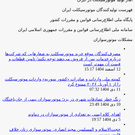
فهرست تولیدکنندگان موتورسیکلت ایران
پایگاه ملی اطلاع‌رسانی قوانین و مقررات کشور
سامانه ملی اطلاع‌رسانی قوانین و مقررات جمهوری اسلامی ایران
مشکلات موتورسواران
مصرف‌کنندگان موقع خرید موتورسیکلت به شعارهایی که شرکت‌ها
درباره خدمات پس از فروش می‌دهند توجه نکنند/ تامین قطعات و
قیمت آن مهم‌تر است
12 اسفند 1404 15:17
کمیته ملی واردات و صادرات «کشور سوریه» واردات موتورسیکلت
را از ۱ آوریل ۲۰۲۶ ممنوع کرد
11 دی 1404 07:32
زنگ خطر تصادفات شهری در یزد؛ موتورسواران نیمی از جان‌باختگان
10 دی 1404 23:49
اهدای کلاه ایمنی به تعدادی از موتورسواران در دماوند
5 دی 1404 19:57
حجت‌الاسلام و المسلمین مجید انصاری: موتورسواری زنان خلاف
قانون نیست