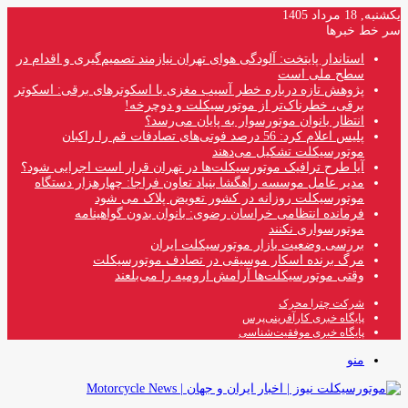
یکشنبه, 18 مرداد 1405
سر خط خبرها
استاندار پایتخت: آلودگی هوای تهران نیازمند تصمیم‌گیری و اقدام در
سطح ملی است
پژوهش تازه درباره خطر آسیب مغزی با اسکوترهای برقی: اسکوتر
برقی، خطرناک‌تر از موتورسیکلت و دوچرخه!
انتظار بانوان موتورسوار به پایان می‌رسد؟
پلیس اعلام کرد: 56 درصد فوتی‌های تصادفات قم را راکبان
موتورسیکلت تشکیل می‌دهند
آیا طرح ترافیک موتورسیکلت‌ها در تهران قرار است اجرایی شود؟
مدیر عامل موسسه راهگشا بنیاد تعاون فراجا: چهارهزار دستگاه
موتورسیکلت روزانه در کشور تعویض پلاک می شود
فرمانده انتظامی خراسان رضوی: بانوان بدون گواهینامه
موتورسواری نکنند
بررسی وضعیت بازار موتورسیکلت ایران
مرگ برنده اسکار موسیقی در تصادف موتورسیکلت
وقتی موتورسیکلت‌ها آرامش ارومیه را می‌بلعند
شرکت چترا محرک
پایگاه خبری کارآفرینی‌پرس
پایگاه خبری موفقیت‌شناسی
منو