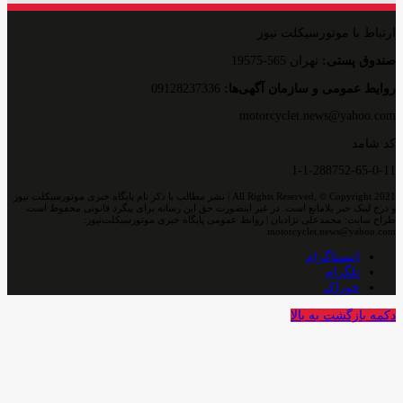
ارتباط با موتورسیکلت نیوز
صندوق پستی:
تهران 565-19575
روایط عمومی و سازمان آگهی‌ها:
09128237336
motorcyclet.news@yahoo.com
کد شامد
1-1-288752-65-0-11
All Rights Reserved, © Copyright 2021 | نشر مطالب با ذکر نام پایگاه خبری موتورسیکلت نیوز
و درج لینک خبر بلامانع است. در غیر اینصورت حق این رسانه برای پیگرد قانونی محفوظ است
طراح سایت: محمدعلی نژادیان | روابط عمومی پایگاه خبری موتورسیکلت‌نیوز:
motorcyclet.news@yahoo.com
اینستاگرام
تلگرام
خوراک
دکمه بازگشت به بالا