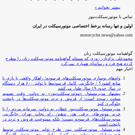
بیشتر بخوانید »
تماس با موتورسیکلت‌نیوز
اولین و تنها رسانه برخط اختصاصی موتورسیکلت در ایران
motorcyclet.news@yahoo.com
گواهینامه موتورسیکلت زنان
محمدعلی نژادیان: روزی که مسئله گواهینامه موتورسیکلت زنان را مطرح
کردم هیچ فرد و رسانه‌ای همیاری نمی‌کرد
اخبار مهم
وام‌های نوسازی موتورسیکلت‌های فرسوده؛ راهکار واقعی یا بازی با
منابع کشور؟ / جایگزینی کامل فرسوده‌ها با تولید ۶۰۰ هزار دستگاه
در سال حدود ۱۹ سال طول می‌کشد
پیشنهاد مدیرمسئول «موتورسیکلت‌نیوز» به دولت: وقت تصمیم
سخت رسیده است؛ از فروش و تردد موتورسیکلت‌ها در پایتخت
جلوگیری کنید
مدیرمسئول موتورسیکلت‌نیوز خطاب به دولت: سرمایه مردم را با
خرید موتورهای برقی هدر ندهید/ راه نجات تهران جایگزینی
موتورسیکلت‌های فرسوده نیست؛ بلکه ممنوعیت فروش و تردد در
پایتخت است
مدیرمسئول موتورسیکلت نیوز: طرح تولید موتورسیکلت توسط
خودروسازان می‌تواند به کنترل بازار منجر شود/ آلایندگی