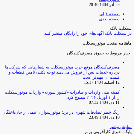
25 آذر 1404 20:40
صفحه قبلی
صفحه بعدی
سیکلت بانک
در سیکلت بانک آگهی‌های خود را رایگان منتشر کنید
ماهنامه صنعت موتورسیکلت
اخبار مربوط به حقوق مصرف‌کنندگان
مصرف‌کنندگان موقع خرید موتورسیکلت به شعارهایی که شرکت‌ها
درباره خدمات پس از فروش می‌دهند توجه نکنند/ تامین قطعات و
قیمت آن مهم‌تر است
12 اسفند 1404 15:17
کمیته ملی واردات و صادرات «کشور سوریه» واردات موتورسیکلت
را از ۱ آوریل ۲۰۲۶ ممنوع کرد
11 دی 1404 07:32
زنگ خطر تصادفات شهری در یزد؛ موتورسواران نیمی از جان‌باختگان
10 دی 1404 23:49
نمایش بیشتر
پایگاه خبری کارآفرینی پرس