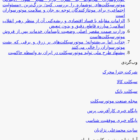
موتورسیکلت‌های نوشماره را بررسی کنید/ بزرگ‌ترین «مسئولیت
اجتماعی» برای مونتاژکنندگان توجه به جان و سلامت موتورسواران
است
الزامات مقابله با فساد اقتصادی و ریشه‌کنی آن از منظر رهبر انقلاب
اسلامی؛ مبارزه قاطع، دقیق و بدون تبعیض
وزارت صمت مقصر اصلی وضعیت نابسامان خدمات پس از فروش
موتورسیکلت‌هاست
جذاب اما بی‌پشتوانه؛ موتورسیکلت‌های پر زرق‌ و برقی که پشت
موتورسواران را خالی می‌کنند
پیشنهاد طرح ملی تولید موتورسیکلت در ایران به واسطه حاکمیت
وب‌گردی
شرکت چترا محرک
سیکلت کالا
سیکلت بانک
مجله صنعت موتورسیکلت
پایگاه خبری کارآفرینی پرس
پایگاه خبری موفقیت شناسی
سایت محمدعلی نژادیان
آمار تولید موتورسیکلت در ایران