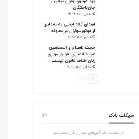
یزد؛ موتورسواران نیمی از
جان‌باختگان
۱۰ دی ۱۴۰۴ ۲۳:۴۹
اهدای کلاه ایمنی به تعدادی
از موتورسواران در دماوند
۵ دی ۱۴۰۴ ۱۹:۵۷
حجت‌الاسلام و المسلمین
مجید انصاری: موتورسواری
زنان خلاف قانون نیست
۲۵ آذر ۱۴۰۴ ۲۰:۴۰
ص
ص
ف
ف
ح
ح
ه
ه
ب
ق
سیکلت بانک
ع
ب
د
ل
در سیکلت بانک آگهی‌های خود را رایگان منتشر کنید