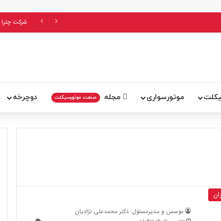
رسیکلت‌ها در تهران قرار است اجرایی شود؟
شرکت چترا 
یکلت
موتورسواری
مجله
دوچرخه
صنعت موتورسیکلت
ان
موسس و مدیرمسئول: دکتر محمدعلی نژادیان