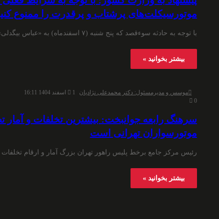
پیشنهاد به وزارت کشور: با توجه به شرایط فعلی 
موتورسیکلت‌های پرشتاب و پرقدرت را ممنوع کنی
با توجه به حادثه‌ سوءقصد که پنج شنبه (۷ اسفندماه) به «عباس بیگدلی» نماینده مردم تاکستان در مجلس شورای اسلامی…
بیشتر بخوانید »
موسس و مدیرمسئول: دکتر محمدعلی نژادیان
1 اسفند 1404 16:11
0
سرهنگ رابعه جوانبخت: بیشترین تخلفات و آمار ت
موتورسواران تهرانی است
رئیس مرکز جامع برخط پلیس راهور تهران بزرگ آمار و ارقام تخلفات
بیشتر بخوانید »