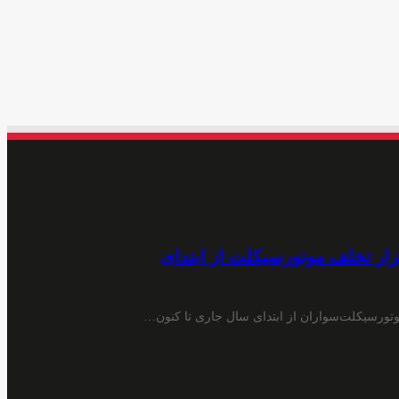
 موتورسواری در ایران: اعمال قانون ۴۴۱ هزار تخلف موتورسیکلت از ابتدای