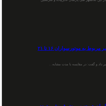
رئیس پلیس استان گلستان: بیشترین فوتی‌های اخیر مربوط به موتورسواران ۱۶ تا ۲۱
ر داد و گفت: در مقایسه با مدت مشابه…