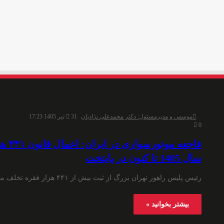
موسس و مدیرمسئول: دکتر محمدعلی نژادیان
31 تیر 1405 17:23
0
فاجعه
سال 1405 تا کنون در پایتخت
رئیس پلیس راهور تهران بزرگ از ثبت بیش از ۴۴۱ هزار فقره تخلف موتورسیکلت‌سواران از ابتدای سال جاری تا کنون…
بیشتر بخوانید »