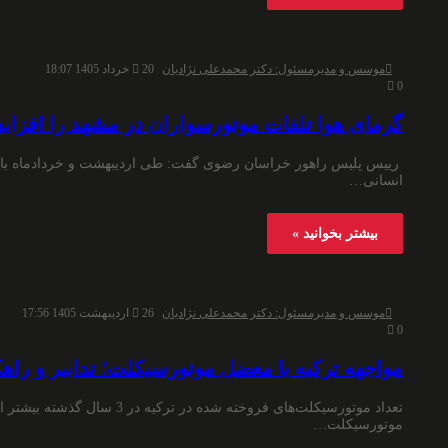
موسس و مدیرمسئول: دکتر محمدعلی نژادیان
20 خرداد 1405 18:07
0
گرمای هوا تلفات موتورسواران در مشهد را افزای
رییس پلیس راهور خراسان رضوی گفت: طی اردیبهشت و خردادماه با گ
انسانی…
بیشتر بخوانید »
موسس و مدیرمسئول: دکتر محمدعلی نژادیان
26 اردیبهشت 1405 17:56
0
مواجهه ترکیه با معضل موتورسیکلت؛ تدابیر و راهک
موتورسیکلت…