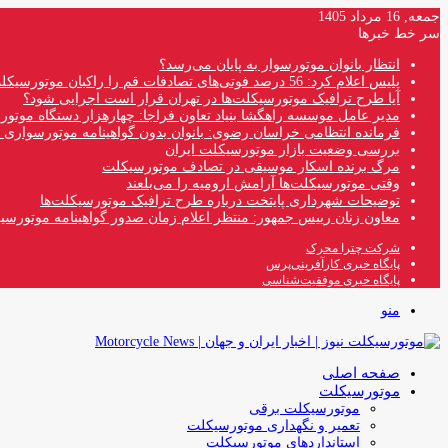
جمعه, 16 مرداد 1405
سر خط خبرها
انتظار بانوان موتورسوار به پایان می‌رسد؟
پلیس اعلام کرد: 56 درصد فوتی‌های تصادفات قم را راکبان موتورسیکلت تشکیل می‌دهند
آیا طرح ترافیک موتورسیکلت‌ها در تهران قرار است اجرایی شود؟
مدیر عامل موسسه راهگشا بنیاد تعاون فراجا: چهارهزار دستگاه موتو
فرمانده انتظامی خراسان رضوی: بانوان بدون گواهینامه موتورسواری ن
بررسی وضعیت بازار موتورسیکلت ایران
مرگ برنده اسکار موسیقی در تصادف موتورسیکلت
وقتی موتورسیکلت‌ها آرامش ارومیه را می‌بلعند
توضیحات شهرداری پایتخت درباره طرح ترافیک موتورسیکلت‌ها
معاون زنان رییس جمهور: منتظر اعلام زمان صدور گواهینامه موتورسی
شرکت چترا محرک
پایگاه خبری کارآفرینی‌پرس
پایگاه خبری موفقیت‌شناسی
منو
صفحه اصلی
موتورسیکلت
موتورسیکلت برقی
تعمیر و نگهداری موتورسیکلت
استانداردهای موتورسیکلت