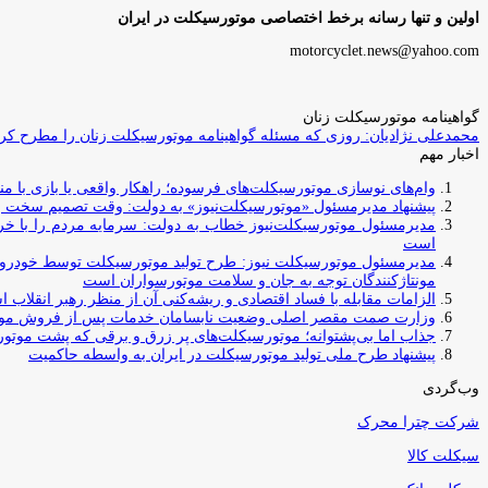
اولین و تنها رسانه برخط اختصاصی موتورسیکلت در ایران
motorcyclet.news@yahoo.com
گواهینامه موتورسیکلت زنان
محمدعلی نژادیان: روزی که مسئله گواهینامه موتورسیکلت زنان را مطرح کردم
اخبار مهم
وام‌های نوسازی موتورسیکلت‌های فرسوده؛ راهکار واقعی یا بازی با منابع کشور؟ / جایگزینی کامل فرس
پیشنهاد مدیرمسئول «موتورسیکلت‌نیوز» به دولت: وقت تصمیم سخت رس
مدیرمسئول موتورسیکلت‌نیوز خطاب به دولت: سرمایه مردم را با خری
است
مدیرمسئول موتورسیکلت نیوز: طرح تولید موتورسیکلت توسط خودروسازا
مونتاژکنندگان توجه به جان و سلامت موتورسواران است
الزامات مقابله با فساد اقتصادی و ریشه‌کنی آن از منظر رهبر انقلاب 
وزارت صمت مقصر اصلی وضعیت نابسامان خدمات پس از فروش مو
جذاب اما بی‌پشتوانه؛ موتورسیکلت‌های پر زرق‌ و برقی که پشت موتور
پیشنهاد طرح ملی تولید موتورسیکلت در ایران به واسطه حاکمیت
وب‌گردی
شرکت چترا محرک
سیکلت کالا