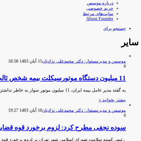
درباره موسس
حریم خصوصی
سایت‌های مرتبط
About Founder
جستجو برای
سایر
موسس و مدیرمسئول: دکتر محمدعلی نژادیان
15 آبان 1403 18:58
0
11 میلیون دستگاه موتورسیکلت بیمه شخص ثالث ندارند
به گفته مدیر عامل بیمه ایران‌، 11 میلیون موتور سوار به خاطر نداشتن گواهی‌نامه بیمه نامه شخص ثالث هم ندارند.…
بیشتر بخوانید »
موسس و مدیرمسئول: دکتر محمدعلی نژادیان
10 آبان 1403 19:27
0
سوده نجفی مطرح کرد: لزوم برخورد قوه قضاییه
رئیس کمیته سلامت شورای اسلامی شهر تهران بر لزوم برخورد قوه 