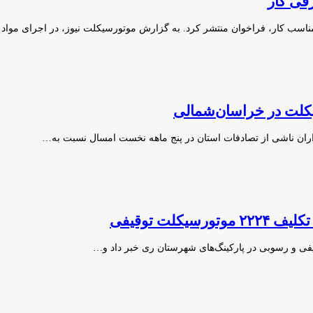
قی کار
ب کار، فراخوان منتشر کرد. به گزارش موتورسیکلت نیوز، ️در اجرای مواد 12،…
ران ناشی از تصادفات استان در پنج ماهه نخست امسال نسبت به…
لت توقیفی