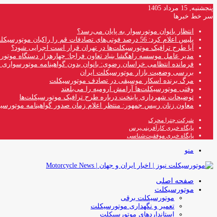
پنجشنبه, 15 مرداد 1405
سر خط خبرها
انتظار بانوان موتورسوار به پایان می‌رسد؟
پلیس اعلام کرد: 56 درصد فوتی‌های تصادفات قم را راکبان موتورسیکلت تشکیل می‌دهند
آیا طرح ترافیک موتورسیکلت‌ها در تهران قرار است اجرایی شود؟
مدیر عامل موسسه راهگشا بنیاد تعاون فراجا: چهارهزار دستگاه موتو
فرمانده انتظامی خراسان رضوی: بانوان بدون گواهینامه موتورسواری ن
بررسی وضعیت بازار موتورسیکلت ایران
مرگ برنده اسکار موسیقی در تصادف موتورسیکلت
وقتی موتورسیکلت‌ها آرامش ارومیه را می‌بلعند
توضیحات شهرداری پایتخت درباره طرح ترافیک موتورسیکلت‌ها
معاون زنان رییس جمهور: منتظر اعلام زمان صدور گواهینامه موتورسی
شرکت چترا محرک
پایگاه خبری کارآفرینی‌پرس
پایگاه خبری موفقیت‌شناسی
منو
صفحه اصلی
موتورسیکلت
موتورسیکلت برقی
تعمیر و نگهداری موتورسیکلت
استانداردهای موتورسیکلت