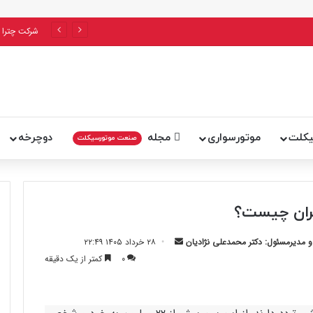
به پایان می‌رسد؟
شرکت چترا 
یکلت
موتورسواری
مجله
دوچرخه
صنعت موتورسیکلت
یران چیست؟
ارسال
مدیرمسئول: دکتر محمدعلی نژادیان
۲۸ خرداد ۱۴۰۵ ۲۲:۴۹
ایمیل
۰
کمتر از یک دقیقه