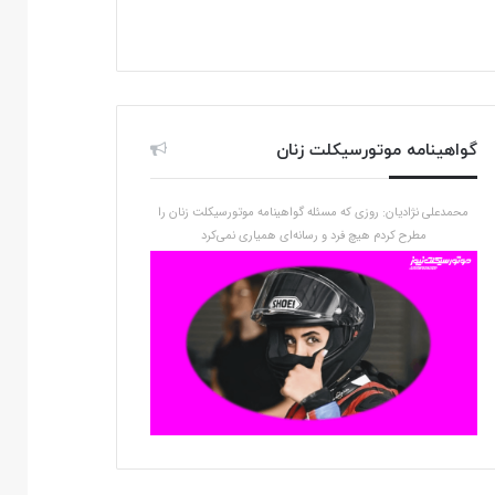
گواهینامه موتورسیکلت زنان
محمدعلی نژادیان: روزی که مسئله گواهینامه موتورسیکلت زنان را
مطرح کردم هیچ فرد و رسانه‌ای همیاری نمی‌کرد