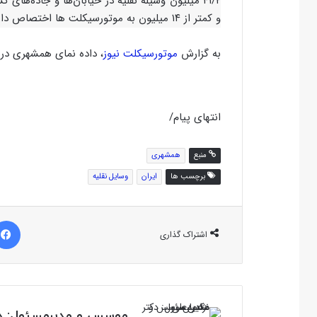
و کمتر از ۱۴ میلیون به موتورسیکلت ها اختصاص دارد!
به گزارش
موتورسیکلت نیوز
، داده نمای همشهری در ای
انتهای پیام/
منبع
همشهری
برچسب ها
ایران
وسایل نقلیه
اشتراک گذاری
موسس و مدیرمسئول: دک