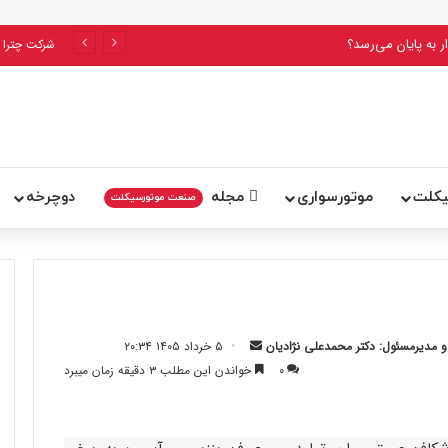
پلیس اعلام کرد: ۵۶ درصد فوتی‌های تصادفات قم را راکبان موتورسیکلت تشکیل می‌دهند
شرکت چترا 
یکلت
موتورسواری
مجله
دوچرخه
صنعت موتورسیکلت
ارسال
مدیرمسئول: دکتر محمدعلی نژادیان
۵ خرداد ۱۴۰۵ ۲۰:۳۴
ایمیل
۰
خواندن این مطلب ۳ دقیقه زمان میبرد