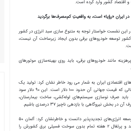
و اقتصاد کشور وارد کرده است.
ایران «رؤیا» است، به واقعیتِ کم‌مصرف‌ها برگردید
ر این نشست خواستار توجه به متنوع سازی سبد انرژی در کشور
کشور توسعه خودروهای برقی بدون ایجاد زیرساخت آن نیست،
 پرهزینه مانند خودروهای برقی، باید روی بهینه‌سازی موتورهای
های اقتصادی ایران به شمار می رود خاطر نشان کرد: تولید یک
بشکه نفت برای ما حداکثر ۱۰ دلار هزینه دارد، در حالی که قیمت جهانی آن حدود ۱۰۰ دلار است. این ۹۰ دلار سود
اید صرف نوسازی سیستم‌های لوله‌کشی، ساخت بیمارستان،
 بخش نیروگاهی با بازدهی ناچیز ۳۷ درصدی باشیم.
وی راهکار عبور از بحران آلودگی و ناترازی را در توسعه انرژی‌های تجدیدپذیر دانست و خاطرنشان کرد: آلمان ۵۰
درصد برق خود را از منابع تجدیدپذیر تأمین می‌کند و پرتغال ۲ هفته تمام بدون سوخت فسیلی برق کشورش را