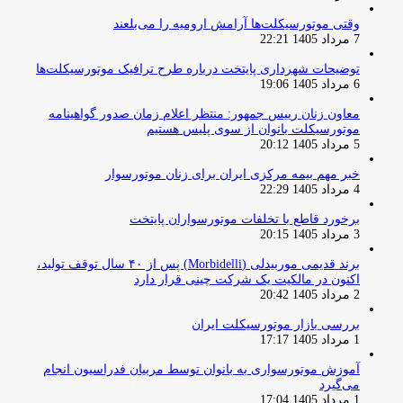
وقتی موتورسیکلت‌ها آرامش ارومیه را می‌بلعند
7 مرداد 1405 22:21
توضیحات شهرداری پایتخت درباره طرح ترافیک موتورسیکلت‌ها
6 مرداد 1405 19:06
معاون زنان رییس جمهور: منتظر اعلام زمان صدور گواهینامه
موتورسیکلت بانوان از سوی پلیس هستیم
5 مرداد 1405 20:12
خبر مهم بیمه مرکزی ایران برای زنان موتورسوار
4 مرداد 1405 22:29
برخورد قاطع با تخلفات موتورسواران پایتخت
3 مرداد 1405 20:15
برند قدیمی موربیدلی (Morbidelli) پس از ۴۰ سال توقف تولید،
اکنون در مالکیت یک شرکت چینی قرار دارد
2 مرداد 1405 20:42
بررسی بازار موتورسیکلت ایران
1 مرداد 1405 17:17
آموزش موتورسواری به بانوان توسط مربیان فدراسیون انجام
می‌گیرد
1 مرداد 1405 17:04