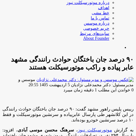
درباره موتورسیکلت نیوز
اهداف
خط مشی
تماس با ما
درباره موسس
حریم خصوصی
سایت‌های مرتبط
About Founder
جستجو
برای
۹۰ درصد جان باختگان حوادث رانندگی مشهد
عابر پیاده و راکب موتورسیکلت هستند
موسس و
ارسال
مدیرمسئول: دکتر محمدعلی نژادیان
5 اردیبهشت 1405 20:55
ایمیل
0
خواندن این مطلب 1 دقیقه زمان میبرد
رییس پلیس راهور مشهد گفت: ۹۰ درصد جان باختگان حوادث رانندگی
در این کلانشهر طی پارسال عابرپیاده و سرنشین موتورسیکلت و فقط
۱۰ درصد سرنشین خودرو بوده‌اند.
به گزارش
موتورسیکلت نیوز
،
سرهنگ محسن موسی آبادی
، افزود:
پارسال ۲۹۴ نفر در تصادفات رانندگی درون شهری مشهد جان باخته‌اند