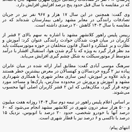
که در مقایسه با سال قبل حدود پنج درصد افزایش افزایش دارد.
وی گفت: همچنین در این سال ۱۷ هزار و ۹۶۷ نفر نیز در جریان
تصادفات رانندگی در معابر مشهد راهی بیمارستان شده‌اند که در
مقایسه با سال ۱۴۰۳ کاهش ۲۰ درصدی داشته است.
رییس پلیس راهور کلانشهر مشهد با اشاره به سهم بالای ۲ قشر از
کاربران در میان فوت شدگان حوادث رانندگی عنوان کرد: آموزش و
نظارت و بر عملکرد و اعمال قانون متخلفان در حوزه موتورسیکلت باید
مد نظر قرار گیرد به ویژه که با گرم شدن هوا، استقبال اقشار با درآمد
متوسط از موتورسیکلت به شکل چشم گیری افزایش می‌یابد.
سرهنگ موسی آبادی گفت: مطابق آمار ارائه شده در میان عابران
پیاده نیز ۲ گروه خردسالان و کهنسالان در معرض بیشترین خطر هستند
و باید علاوه بر آموزش، ایمن سازی معابر شهری با همکاری شهرداری
مشهد و آموزش و پرورش در محدوده مدارس، پارک‌ها و مساجد مورد
توجه قرار گیرد، مکان‌هایی که این ۲ قشر کاربران اصلی آنها محسوب
می‌شوند.
بر اساس اعلام پلیس راهور در نیمه دوم سال ۱۴۰۴ روزانه هفت میلیون
و ۵۰۰ هزار سفر درون شهری در کلانشهر مشهد انجام می‌شود که ۶۰
درصد آنها با خودرو شخصی، حدود ۲۰ درصد با اتوبوس، نزدیک ۱۵
درصد با تاکسی و ۶ درصد نیز با قطار شهری است.
انتهای پیام/