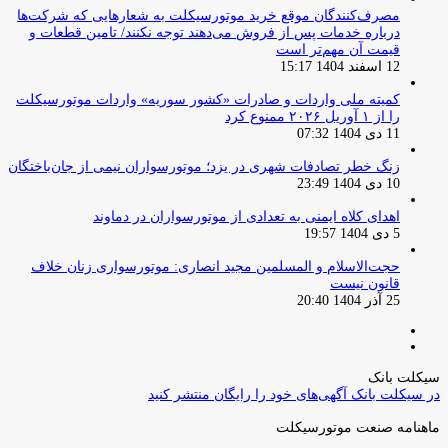
مصرف‌کنندگان موقع خرید موتورسیکلت به شعارهایی که شرکت‌ها
درباره خدمات پس از فروش می‌دهند توجه نکنند/ تامین قطعات و
قیمت آن مهم‌تر است
12 اسفند 1404 15:17
کمیته ملی واردات و صادرات «کشور سوریه» واردات موتورسیکلت
را از ۱ آوریل ۲۰۲۶ ممنوع کرد
11 دی 1404 07:32
زنگ خطر تصادفات شهری در یزد؛ موتورسواران نیمی از جان‌باختگان
10 دی 1404 23:49
اهدای کلاه ایمنی به تعدادی از موتورسواران در دماوند
5 دی 1404 19:57
حجت‌الاسلام و المسلمین مجید انصاری: موتورسواری زنان خلاف
قانون نیست
25 آذر 1404 20:40
صفحه
صفحه
قبلی
بعدی
سیکلت بانک
در سیکلت بانک آگهی‌های خود را رایگان منتشر کنید
ماهنامه صنعت موتورسیکلت