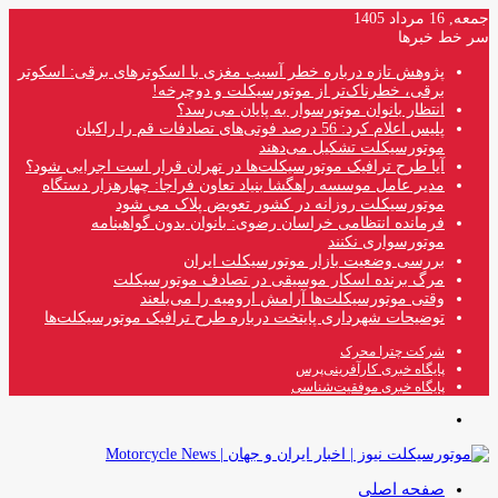
جمعه, 16 مرداد 1405
سر خط خبرها
پژوهش تازه درباره خطر آسیب مغزی با اسکوترهای برقی: اسکوتر
برقی، خطرناک‌تر از موتورسیکلت و دوچرخه!
انتظار بانوان موتورسوار به پایان می‌رسد؟
پلیس اعلام کرد: 56 درصد فوتی‌های تصادفات قم را راکبان
موتورسیکلت تشکیل می‌دهند
آیا طرح ترافیک موتورسیکلت‌ها در تهران قرار است اجرایی شود؟
مدیر عامل موسسه راهگشا بنیاد تعاون فراجا: چهارهزار دستگاه
موتورسیکلت روزانه در کشور تعویض پلاک می شود
فرمانده انتظامی خراسان رضوی: بانوان بدون گواهینامه
موتورسواری نکنند
بررسی وضعیت بازار موتورسیکلت ایران
مرگ برنده اسکار موسیقی در تصادف موتورسیکلت
وقتی موتورسیکلت‌ها آرامش ارومیه را می‌بلعند
توضیحات شهرداری پایتخت درباره طرح ترافیک موتورسیکلت‌ها
شرکت چترا محرک
پایگاه خبری کارآفرینی‌پرس
پایگاه خبری موفقیت‌شناسی
منو
صفحه اصلی