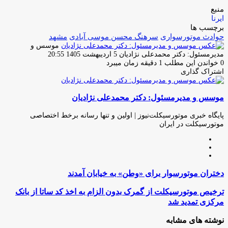
منبع
ایرنا
برچسب ها
حوادث موتورسواری
سرهنگ محسن موسی آبادی
مشهد
موسس و
ارسال
مدیرمسئول: دکتر محمدعلی نژادیان
5 اردیبهشت 1405 20:55
ایمیل
0
خواندن این مطلب 1 دقیقه زمان میبرد
اشتراک گذاری
چاپ
فیس
توئیتر
واتس
تلگرام
لینکدین
اشتراک
(X)
آپ
بوک
گذاری
موسس و مدیرمسئول: دکتر محمدعلی نژادیان
از
طریق
ایمیل
پایگاه خبری موتورسیکلت‌نیوز | اولین و تنها رسانه برخط اختصاصی
موتورسیکلت در ایران
وبسایت
لینکدین
اینستاگرام
دختران
دختران موتورسوار برای «وطن» به خیابان آمدند
موتورسوار
برای
ترخیص
ترخیص موتورسیکلت از گمرک بدون الزام به اخذ کد ساتا از بانک
«وطن»
موتورسیکلت
مرکزی تمدید شد
به
از
خیابان
گمرک
نوشته های مشابه
آمدند
بدون