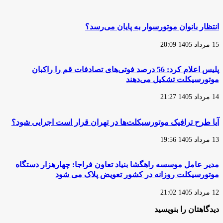
الزام
به
اخذ
انتظار بانوان موتورسوار به پایان می‌رسد؟
کد
ساتا
15 مرداد 1405 20:09
از
بانک
مرکزی
پلیس اعلام کرد: 56 درصد فوتی‌های تصادفات قم را راکبان
تمدید
موتورسیکلت تشکیل می‌دهند
شد
14 مرداد 1405 21:27
آیا طرح ترافیک موتورسیکلت‌ها در تهران قرار است اجرایی شود؟
13 مرداد 1405 19:56
مدیر عامل موسسه راهگشا بنیاد تعاون فراجا: چهارهزار دستگاه
موتورسیکلت روزانه در کشور تعویض پلاک می شود
12 مرداد 1405 21:02
دیدگاهتان را بنویسید