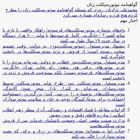
گواهینامه موتورسیکلت زنان
محمدعلی نژادیان: روزی که مسئله گواهینامه موتورسیکلت زنان را مطرح
کردم هیچ فرد و رسانه‌ای همیاری نمی‌کرد
اخبار مهم
وام‌های نوسازی موتورسیکلت‌های فرسوده؛ راهکار واقعی یا بازی با
منابع کشور؟ / جایگزینی کامل فرسوده‌ها با تولید ۶۰۰ هزار دستگاه
در سال حدود ۱۹ سال طول می‌کشد
پیشنهاد مدیرمسئول «موتورسیکلت‌نیوز» به دولت: وقت تصمیم
سخت رسیده است؛ از فروش و تردد موتورسیکلت‌ها در پایتخت
جلوگیری کنید
مدیرمسئول موتورسیکلت‌نیوز خطاب به دولت: سرمایه مردم را با
خرید موتورهای برقی هدر ندهید/ راه نجات تهران جایگزینی
موتورسیکلت‌های فرسوده نیست؛ بلکه ممنوعیت فروش و تردد در
پایتخت است
مدیرمسئول موتورسیکلت نیوز: طرح تولید موتورسیکلت توسط
خودروسازان می‌تواند به کنترل بازار منجر شود/ آلایندگی
موتورسیکلت‌های نوشماره را بررسی کنید/ بزرگ‌ترین «مسئولیت
اجتماعی» برای مونتاژکنندگان توجه به جان و سلامت موتورسواران
است
الزامات مقابله با فساد اقتصادی و ریشه‌کنی آن از منظر رهبر انقلاب
اسلامی؛ مبارزه قاطع، دقیق و بدون تبعیض
وزارت صمت مقصر اصلی وضعیت نابسامان خدمات پس از فروش
موتورسیکلت‌هاست
جذاب اما بی‌پشتوانه؛ موتورسیکلت‌های پر زرق‌ و برقی که پشت
موتورسواران را خالی می‌کنند