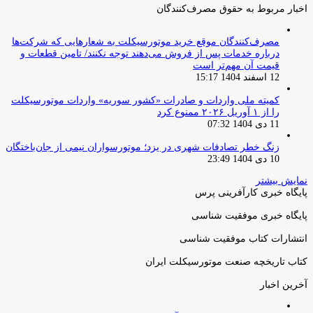
اخبار مربوط به حقوق مصرف‌کنندگان
مصرف‌کنندگان موقع خرید موتورسیکلت به شعارهایی که شرکت‌ها
درباره خدمات پس از فروش می‌دهند توجه نکنند/ تامین قطعات و
قیمت آن مهم‌تر است
12 اسفند 1404 15:17
کمیته ملی واردات و صادرات «کشور سوریه» واردات موتورسیکلت
را از ۱ آوریل ۲۰۲۶ ممنوع کرد
11 دی 1404 07:32
زنگ خطر تصادفات شهری در یزد؛ موتورسواران نیمی از جان‌باختگان
10 دی 1404 23:49
نمایش بیشتر
پایگاه خبری کارآفرینی پرس
پایگاه خبری موفقیت شناسی
انتشارات کتاب موفقیت شناسی
کتاب تاریخچه صنعت موتورسیکلت ایران
آخرین اخبار