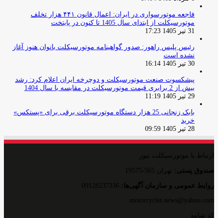
فاجعه موتورسواری در ایران: اعمال قانون ۴۴۱ هزار تخلف
موتورسیکلت از ابتدای سال 1405 تا کنون در پایتخت
31 تیر 1405 17:23
رئیس پلیس راهور: صدور گواهینامه موتورسیکلت بانوان هنوز آغاز
نشده است
30 تیر 1405 16:14
پیشکسوت صنعت موتورسیکلت و دوچرخه ایران اعلام کرد: رشد
بیش از 2 برابری قیمت موتورسیکلت در مقایسه با سال 1404
29 تیر 1405 11:19
بابک زنجانی 25 هزار دستگاه موتورسیکلت برقی برای «پستکس»
خرید
28 تیر 1405 09:59
ارتباط با موتورسیکلت نیوز
صندوق پستی:
تهران 565-19575
روایط عمومی و سازمان آگهی‌ها:
09128237336
motorcyclet.news@yahoo.com
کد شامد