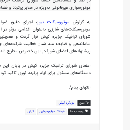
در صد و هشتادمین جلسه شورای ترافیک جزیره 
موتورسواری غیرقانونی به‌ویژه در معابر پرتردد و فض
به گزارش
موتورسیکلت نیوز
، اجرای دقیق ضواب
موتورسیکلت‌های شارژی به‌عنوان اقدامی مؤثر در 
شورای ترافیک جزیره کیش قرار گرفت و همچنین
ساماندهی و ضابطه ‌مند شدن فعالیت شرکت‌های جد
پیشنهادهای اعضای شورا در این خصوص مطرح شد.
اعضای شورای ترافیک جزیره کیش در پایان این ن
دستگاه‌های مسئول برای ایام پرتردد نوروز تاکید کردن
انتهای پیام/
منبع
رویکرد کیش
برچسب ها
فرهنگ موتورسوارى
کیش