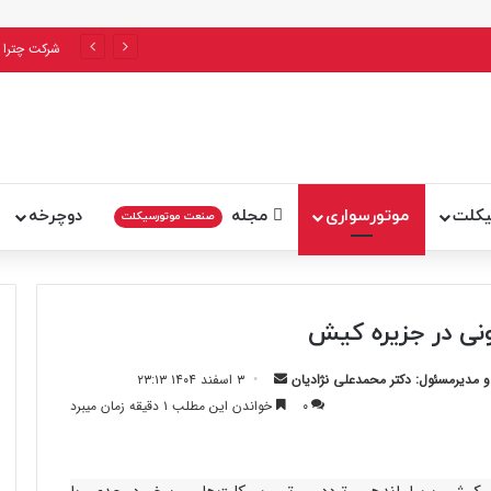
استاندار پایتخت: آلودگی هوای تهران نیازمند تصمیم‌گیری و اقدام در سطح ملی است
شرکت چترا 
یکلت
موتورسواری
مجله
دوچرخه
صنعت موتورسیکلت
ونی در جزیره کیش
ارسال
مدیرمسئول: دکتر محمدعلی نژادیان
۳ اسفند ۱۴۰۴ ۲۳:۱۳
ایمیل
۰
خواندن این مطلب ۱ دقیقه زمان میبرد