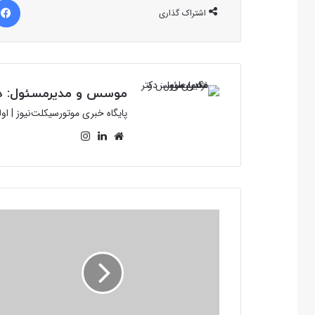
اشتراک گذاری
موسس و مدیرمسئول: دک
پایگاه خبری موتورسیکلت‌نیوز | ا
وبسایت
لینکدین
اینستاگرام
اعمال
قانون
بیش
از
۸
هزار
موتورسیکلت