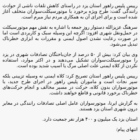
رییس پلیس راهور استان یزد در راستای کاهش تلفات ناشی از حوادث
رانندگی گفت: طرح ویژه برخورد با موتورسیکلت‌سواران متخلف آغاز
شده است و برای اجرای آن به همکاری مردم نیاز مبرم است.
سرهنگ عزیزالله دستوار روز جمعه با اشاره به نقش مهم موتورسیکلت
در حمل‌ونقل شهری افزود: اگرچه این وسیله سبک و کاربردی است اما
در صورت رعایت ‌نشدن اصول ایمنی و مقررات به ابزاری خطرناک
تبدیل می‌شود.
وی بیان کرد: بیش از ۵۰ درصد از جان‌باختگان تصادفات شهری در یزد
را موتورسیکلت‌سواران تشکیل می‌دهند و در اکثر موارد، استفاده
نکردن از کلاه ایمنی علت اصلی مرگ یا آسیب شدید بوده است.
رییس پلیس راهور استان تصریح کرد: کلاه ایمنی نه وسیله تزیینی بلکه
سپر نجات است و ماموران پلیس راهور در اجرای طرح جدید، با
موتورسواران بدون کلاه، حرکت در مسیر مخالف و انجام حرکت‌های
خطرناک برخورد قانونی و قاطع خواهند داشت.
به گزارش ایرنا، موتورسواران عامل اصلی تصادفات رانندگی در معابر
درون شهری استان یزد هستند.
استان یزد یک میلیون و ۴۰۰ هزار نفر جمعیت دارد.
انتهای پیام/
منبع