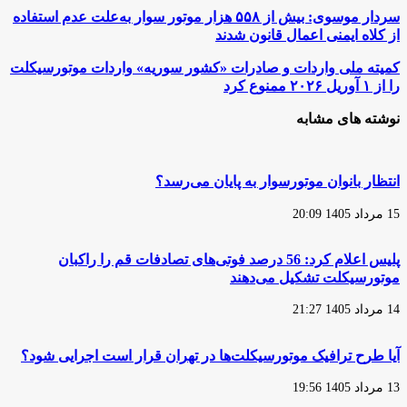
سردار
سردار موسوی: بیش از ۵۵۸ هزار موتور سوار به‌علت عدم استفاده
موسوی:
از کلاه ایمنی اعمال قانون شدند
بیش
از
کمیته
کمیته ملی واردات و صادرات «کشور سوریه» واردات موتورسیکلت
۵۵۸
ملی
را از ۱ آوریل ۲۰۲۶ ممنوع کرد
هزار
واردات
موتور
و
نوشته های مشابه
سوار
صادرات
به‌علت
«کشور
عدم
سوریه»
استفاده
واردات
انتظار بانوان موتورسوار به پایان می‌رسد؟
از
موتورسیکلت
کلاه
را
15 مرداد 1405 20:09
ایمنی
از
اعمال
۱
قانون
آوریل
پلیس اعلام کرد: 56 درصد فوتی‌های تصادفات قم را راکبان
شدند
۲۰۲۶
موتورسیکلت تشکیل می‌دهند
ممنوع
کرد
14 مرداد 1405 21:27
آیا طرح ترافیک موتورسیکلت‌ها در تهران قرار است اجرایی شود؟
13 مرداد 1405 19:56