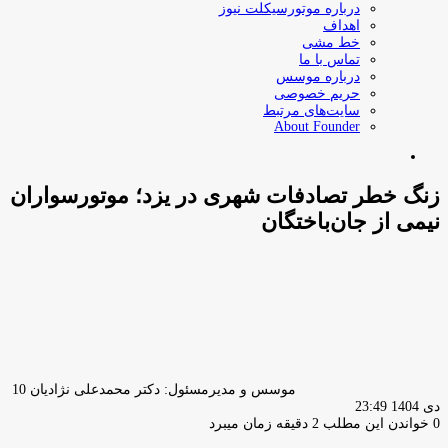
درباره موتورسیکلت نیوز
اهداف
خط مشی
تماس با ما
درباره موسس
حریم خصوصی
سایت‌های مرتبط
About Founder
جستجو
برای
زنگ خطر تصادفات شهری در یزد؛ موتورسواران
نیمی از جان‌باختگان
ارسا
ایمیل
موسس و مدیرمسئول: دکتر محمدعلی نژادیان
10
دی 1404 23:49
0
خواندن این مطلب 2 دقیقه زمان میبرد