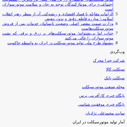
اجتماعی» برای مونتاژکنندگان توجه به جان و سلامت موتورسواران
است
الزامات مقابله با فساد اقتصادی و ریشه‌کنی آن از منظر رهبر انقلاب
اسلامی؛ مبارزه قاطع، دقیق و بدون تبعیض
وزارت صمت مقصر اصلی وضعیت نابسامان خدمات پس از فروش
موتورسیکلت‌هاست
جذاب اما بی‌پشتوانه؛ موتورسیکلت‌های پر زرق‌ و برقی که پشت
موتورسواران را خالی می‌کنند
پیشنهاد طرح ملی تولید موتورسیکلت در ایران به واسطه حاکمیت
وب‌گردی
شرکت چترا محرک
سیکلت کالا
سیکلت بانک
مجله صنعت موتورسیکلت
پایگاه خبری کارآفرینی پرس
پایگاه خبری موفقیت شناسی
سایت محمدعلی نژادیان
آمار تولید موتورسیکلت در ایران