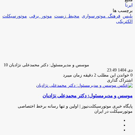
ایرنا
برچسب ها
پلیس
فرهنگ موتورسوارى
محیط زیست
موتور برقی
موتورسیکلت
الکتریکى
ارسا
ایمیل
موسس و مدیرمسئول: دکتر محمدعلی نژادیان
10
دی 1404 23:49
0
خواندن این مطلب 2 دقیقه زمان میبرد
اشتراک گذاری
چاپ
فیس
توئیتر
واتس
تلگرام
لینکدین
اشتراک
(X)
آپ
بوک
گذاری
موسس و مدیرمسئول: دکتر محمدعلی نژادیان
از
طریق
ایمیل
پایگاه خبری موتورسیکلت‌نیوز | اولین و تنها رسانه برخط اختصاصی
موتورسیکلت در ایران
وبسایت
لینکدین
اینستاگرام