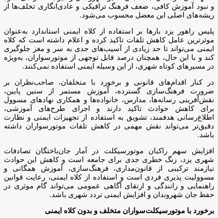
و نبود آموزش کافی، ضعف فرهنگ ترافیکی و عادی‌انگاری تخلف‌ها از
ریشه‌های اصلی این معضل محسوب می‌شود.
پلیس راهور یزد بارها بر استفاده از کلاه ایمنی استاندارد به‌عنوان
موثرترین عامل کاهش تلفات تاکید کرده و اعلام داشته است که کلاه
ایمنی می‌تواند تا حد زیادی از آسیب‌های جدی به سر و مغز جلوگیری
کند و با این حال، همچنان درصد قابل توجهی از موتورسواران، به‌ویژه
در مسیرهای کوتاه شهری، از این وسیله ایمنی استفاده نمی‌کنند.
در کنار اقدام‌های قانونی و برخورد با متخلفان، صاحب‌نظران بر
ضرورت فرهنگ‌سازی گسترده، آموزش مستمر از سنین پایین،
نقش‌آفرینی رسانه‌ها، مدارس، خانواده‌ها و همکاری نهادهای مسوول
برای کاهش حوادث تاکید دارند و اجرای طرح‌های آموزشی،
اطلاع‌رسانی هدفمند، تشویق به استفاده از تجهیزات ایمنی و نظارت
دقیق‌تر می‌تواند نقش مهمی در کاهش تلفات موتورسواران داشته
باشد.
افزایش سهم راکبان موتورسیکلت در آمار جان‌باختگان تصادفات
شهری یزد، زنگ خطری جدی برای جامعه است و کاهش این حوادث
نیازمند ترکیبی از قانون‌مداری، فرهنگ‌سازی، آموزش همگانی و
مسوولیت پذیری فردی است و استفاده از کلاه ایمنی، رعایت قوانین
راهنمایی و رانندگی و ارتقای آگاهی عمومی می‌تواند گام موثری در
حفظ جان شهروندان و افزایش ایمنی تردد شهری باشد.
برخورد با موتورسیکلت‌سواران متخلف و بدون کلاه ایمنی