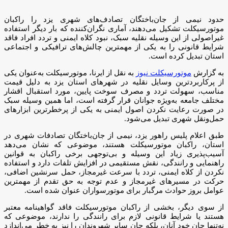
حدود نیمی از جان‌باختگان تصادف‌های شهری یزد را راکبان
موتورسیکلت تشکیل می‌دهند، آماری نگران‌کننده که بار دیگر استفاده
غیراصولی از این وسیله نقلیه سبک، نبود کلاه ایمنی و تردد افراد فاقد
شرایط قانونی را به یکی از مهمترین چالش‌های ترافیکی و اجتماعی
استان تبدیل کرده است.
به گزارش
موتورسیکلت نیوز
به نقل از ایرنا، موتورسیکلت به‌عنوان یکی
از پرکاربردترین وسایل نقلیه در شهرهای استان یزد به دلیل قیمت
مناسب، سهولت تردد و مصرف سوخت پایین، مورد استقبال اقشار
مختلف جامعه به‌ویژه جوانان قرار گرفته است، اما همین وسیله سبک
در صورت رعایت نکردن اصول ایمنی به یکی از پرخطرترین ابزارهای
حمل‌ونقل شهری تبدیل می‌شود.
طبق اعلام پلیس راهور یزد، نیمی از جان‌باختگان تصادفات شهری در
استان، راکبان موتورسیکلت هستند، موضوعی که نشان می‌دهد
آسیب‌پذیری زیاد این وسیله و بی‌توجهی برخی راکبان به قوانین
راهنمایی و رانندگی، نقش مستقیمی در افزایش تلفات دارد و استفاده
نکردن از کلاه ایمنی، تردد با سرعت غیرمجاز، حمل سرنشین اضافی،
حرکت در مسیرهای غیرمجاز و عدم توجه به حق تقدم از مهمترین
عوامل بروز حوادث مرگبار برای موتورسواران عنوان شده است.
از سوی دیگر، بخشی از راکبان موتورسیکلت فاقد گواهینامه معتبر
هستند یا شرایط قانونی لازم برای رانندگی را ندارند، موضوعی که
نه‌تنها جان خود آنان، بلکه جان سایر شهروندان را نیز به خطر می‌اندازد