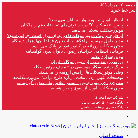
جمعه, 16 مرداد 1405
سر خط خبرها
انتظار بانوان موتورسوار به پایان می‌رسد؟
پلیس اعلام کرد: 56 درصد فوتی‌های تصادفات قم را راکبان
موتورسیکلت تشکیل می‌دهند
آیا طرح ترافیک موتورسیکلت‌ها در تهران قرار است اجرایی شود؟
مدیر عامل موسسه راهگشا بنیاد تعاون فراجا: چهارهزار دستگاه
موتورسیکلت روزانه در کشور تعویض پلاک می شود
فرمانده انتظامی خراسان رضوی: بانوان بدون گواهینامه
موتورسواری نکنند
بررسی وضعیت بازار موتورسیکلت ایران
مرگ برنده اسکار موسیقی در تصادف موتورسیکلت
وقتی موتورسیکلت‌ها آرامش ارومیه را می‌بلعند
توضیحات شهرداری پایتخت درباره طرح ترافیک موتورسیکلت‌ها
معاون زنان رییس جمهور: منتظر اعلام زمان صدور گواهینامه
موتورسیکلت بانوان از سوی پلیس هستیم
شرکت چترا محرک
پایگاه خبری کارآفرینی‌پرس
پایگاه خبری موفقیت‌شناسی
منو
صفحه اصلی