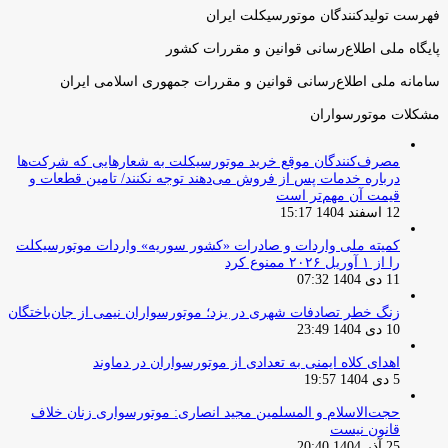
فهرست تولیدکنندگان موتورسیکلت ایران
پایگاه ملی اطلاع‌رسانی قوانین و مقررات کشور
سامانه ملی اطلاع‌رسانی قوانین و مقررات جمهوری اسلامی ایران
مشکلات موتورسواران
مصرف‌کنندگان موقع خرید موتورسیکلت به شعارهایی که شرکت‌ها
درباره خدمات پس از فروش می‌دهند توجه نکنند/ تامین قطعات و
قیمت آن مهم‌تر است
12 اسفند 1404 15:17
کمیته ملی واردات و صادرات «کشور سوریه» واردات موتورسیکلت
را از ۱ آوریل ۲۰۲۶ ممنوع کرد
11 دی 1404 07:32
زنگ خطر تصادفات شهری در یزد؛ موتورسواران نیمی از جان‌باختگان
10 دی 1404 23:49
اهدای کلاه ایمنی به تعدادی از موتورسواران در دماوند
5 دی 1404 19:57
حجت‌الاسلام و المسلمین مجید انصاری: موتورسواری زنان خلاف
قانون نیست
25 آذر 1404 20:40