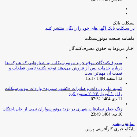
صفحه
صفحه
قبلی
بعدی
سیکلت بانک
در سیکلت بانک آگهی‌های خود را رایگان منتشر کنید
ماهنامه صنعت موتورسیکلت
اخبار مربوط به حقوق مصرف‌کنندگان
مصرف‌کنندگان موقع خرید موتورسیکلت به شعارهایی که شرکت‌ها
درباره خدمات پس از فروش می‌دهند توجه نکنند/ تامین قطعات و
قیمت آن مهم‌تر است
12 اسفند 1404 15:17
کمیته ملی واردات و صادرات «کشور سوریه» واردات موتورسیکلت
را از ۱ آوریل ۲۰۲۶ ممنوع کرد
11 دی 1404 07:32
زنگ خطر تصادفات شهری در یزد؛ موتورسواران نیمی از جان‌باختگان
10 دی 1404 23:49
نمایش بیشتر
پایگاه خبری کارآفرینی پرس