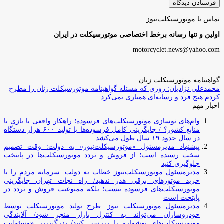
تماس با موتورسیکلت‌نیوز
اولین و تنها رسانه برخط اختصاصی موتورسیکلت در ایران
motorcyclet.news@yahoo.com
گواهینامه موتورسیکلت زنان
محمدعلی نژادیان: روزی که مسئله گواهینامه موتورسیکلت زنان را مطرح
کردم هیچ فرد و رسانه‌ای همیاری نمی‌کرد
اخبار مهم
وام‌های نوسازی موتورسیکلت‌های فرسوده؛ راهکار واقعی یا بازی با
منابع کشور؟ / جایگزینی کامل فرسوده‌ها با تولید ۶۰۰ هزار دستگاه
در سال حدود ۱۹ سال طول می‌کشد
پیشنهاد مدیرمسئول «موتورسیکلت‌نیوز» به دولت: وقت تصمیم
سخت رسیده است؛ از فروش و تردد موتورسیکلت‌ها در پایتخت
جلوگیری کنید
مدیرمسئول موتورسیکلت‌نیوز خطاب به دولت: سرمایه مردم را با
خرید موتورهای برقی هدر ندهید/ راه نجات تهران جایگزینی
موتورسیکلت‌های فرسوده نیست؛ بلکه ممنوعیت فروش و تردد در
پایتخت است
مدیرمسئول موتورسیکلت نیوز: طرح تولید موتورسیکلت توسط
خودروسازان می‌تواند به کنترل بازار منجر شود/ آلایندگی
موتورسیکلت‌های نوشماره را بررسی کنید/ بزرگ‌ترین «مسئولیت