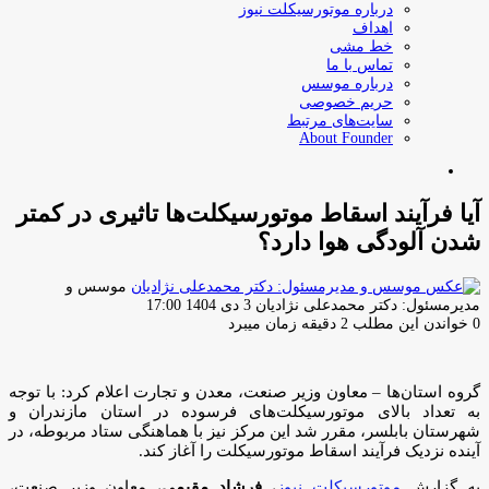
درباره موتورسیکلت نیوز
اهداف
خط مشی
تماس با ما
درباره موسس
حریم خصوصی
سایت‌های مرتبط
About Founder
جستجو
برای
آیا فرآیند اسقاط موتورسیکلت‌ها تاثیری در کمتر
شدن آلودگی هوا دارد؟
موسس و
ارسال
مدیرمسئول: دکتر محمدعلی نژادیان
3 دی 1404 17:00
ایمیل
0
خواندن این مطلب 2 دقیقه زمان میبرد
گروه استان‌ها – معاون وزیر صنعت، معدن و تجارت اعلام کرد: با توجه
به تعداد بالای موتورسیکلت‌های فرسوده در استان مازندران و
شهرستان بابلسر، مقرر شد این مرکز نیز با هماهنگی ستاد مربوطه، در
آینده نزدیک فرآیند اسقاط موتورسیکلت را آغاز کند.
به گزارش
موتورسیکلت نیوز
،
فرشاد مقیمی
، معاون وزیر صنعت،