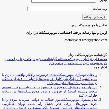
ایمیل
*
وب‌ سایت
تماس با موتورسیکلت‌نیوز
اولین و تنها رسانه برخط اختصاصی موتورسیکلت در ایران
motorcyclet.news@yahoo.com
گواهینامه موتورسیکلت زنان
محمدعلی نژادیان: روزی که مسئله گواهینامه موتورسیکلت زنان را مطرح
کردم هیچ فرد و رسانه‌ای همیاری نمی‌کرد
اخبار مهم
وام‌های نوسازی موتورسیکلت‌های فرسوده؛ راهکار واقعی یا بازی با
منابع کشور؟ / جایگزینی کامل فرسوده‌ها با تولید ۶۰۰ هزار دستگاه
در سال حدود ۱۹ سال طول می‌کشد
پیشنهاد مدیرمسئول «موتورسیکلت‌نیوز» به دولت: وقت تصمیم
سخت رسیده است؛ از فروش و تردد موتورسیکلت‌ها در پایتخت
جلوگیری کنید
مدیرمسئول موتورسیکلت‌نیوز خطاب به دولت: سرمایه مردم را با
خرید موتورهای برقی هدر ندهید/ راه نجات تهران جایگزینی
موتورسیکلت‌های فرسوده نیست؛ بلکه ممنوعیت فروش و تردد در