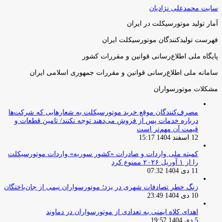
سایت محمدعلی نژادیان
آمار تولید موتورسیکلت در ایران
فهرست تولیدکنندگان موتورسیکلت ایران
پایگاه ملی اطلاع‌رسانی قوانین و مقررات کشور
سامانه ملی اطلاع‌رسانی قوانین و مقررات جمهوری اسلامی ایران
مشکلات موتورسواران
مصرف‌کنندگان موقع خرید موتورسیکلت به شعارهایی که شرکت‌ها
درباره خدمات پس از فروش می‌دهند توجه نکنند/ تامین قطعات و
قیمت آن مهم‌تر است
12 اسفند 1404 15:17
کمیته ملی واردات و صادرات «کشور سوریه» واردات موتورسیکلت
را از ۱ آوریل ۲۰۲۶ ممنوع کرد
11 دی 1404 07:32
زنگ خطر تصادفات شهری در یزد؛ موتورسواران نیمی از جان‌باختگان
10 دی 1404 23:49
اهدای کلاه ایمنی به تعدادی از موتورسواران در دماوند
5 دی 1404 19:57