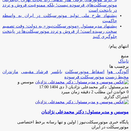
موتورسیکلت‌های فرسوده نیست؛ بلکه ممنوعیت فروش و تردد
در پایتخت است
پیشنهاد طرح ملی تولید موتورسیکلت در ایران به واسطه
حاکمیت
پیشنهاد مدیرمسئول «موتورسیکلت‌نیوز» به دولت: وقت تصمیم
سخت رسیده است؛ از فروش و تردد موتورسیکلت‌ها در پایتخت
جلوگیری کنید
انتهای پیام/
منبع
تابناک
برچسب ها
آلودگی هوا
اسقاط موتورسیکلت
بابلسر
فرشاد مقیمی
مازندران
محیط زیست
موتورسیکلت فرسوده
موسس و
ارسال
مدیرمسئول: دکتر محمدعلی نژادیان
3 دی 1404 17:00
ایمیل
0
خواندن این مطلب 2 دقیقه زمان میبرد
اشتراک گذاری
چاپ
فیس
توئیتر
واتس
تلگرام
لینکدین
اشتراک
(X)
آپ
بوک
گذاری
موسس و مدیرمسئول: دکتر محمدعلی نژادیان
از
طریق
ایمیل
پایگاه خبری موتورسیکلت‌نیوز | اولین و تنها رسانه برخط اختصاصی
موتورسیکلت در ایران