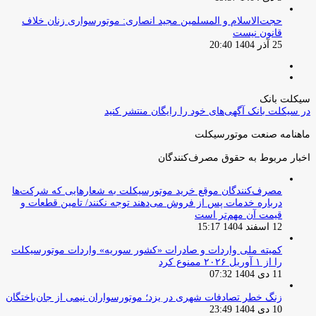
حجت‌الاسلام و المسلمین مجید انصاری: موتورسواری زنان خلاف
قانون نیست
25 آذر 1404 20:40
صفحه
صفحه
قبلی
بعدی
سیکلت بانک
در سیکلت بانک آگهی‌های خود را رایگان منتشر کنید
ماهنامه صنعت موتورسیکلت
اخبار مربوط به حقوق مصرف‌کنندگان
مصرف‌کنندگان موقع خرید موتورسیکلت به شعارهایی که شرکت‌ها
درباره خدمات پس از فروش می‌دهند توجه نکنند/ تامین قطعات و
قیمت آن مهم‌تر است
12 اسفند 1404 15:17
کمیته ملی واردات و صادرات «کشور سوریه» واردات موتورسیکلت
را از ۱ آوریل ۲۰۲۶ ممنوع کرد
11 دی 1404 07:32
زنگ خطر تصادفات شهری در یزد؛ موتورسواران نیمی از جان‌باختگان
10 دی 1404 23:49