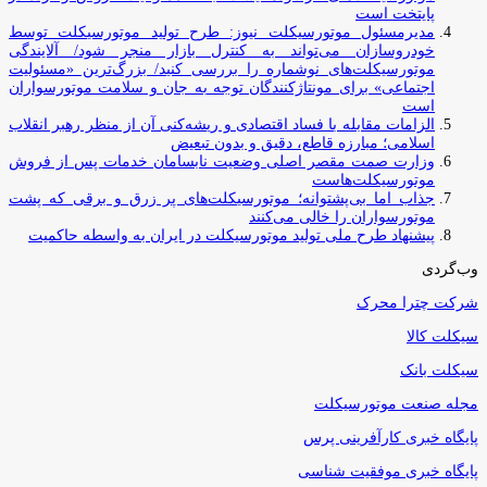
پایتخت است
مدیرمسئول موتورسیکلت نیوز: طرح تولید موتورسیکلت توسط
خودروسازان می‌تواند به کنترل بازار منجر شود/ آلایندگی
موتورسیکلت‌های نوشماره را بررسی کنید/ بزرگ‌ترین «مسئولیت
اجتماعی» برای مونتاژکنندگان توجه به جان و سلامت موتورسواران
است
الزامات مقابله با فساد اقتصادی و ریشه‌کنی آن از منظر رهبر انقلاب
اسلامی؛ مبارزه قاطع، دقیق و بدون تبعیض
وزارت صمت مقصر اصلی وضعیت نابسامان خدمات پس از فروش
موتورسیکلت‌هاست
جذاب اما بی‌پشتوانه؛ موتورسیکلت‌های پر زرق‌ و برقی که پشت
موتورسواران را خالی می‌کنند
پیشنهاد طرح ملی تولید موتورسیکلت در ایران به واسطه حاکمیت
وب‌گردی
شرکت چترا محرک
سیکلت کالا
سیکلت بانک
مجله صنعت موتورسیکلت
پایگاه خبری کارآفرینی پرس
پایگاه خبری موفقیت شناسی