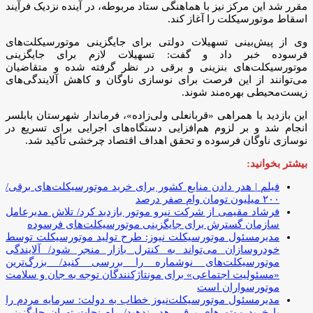
مقرر شد این مرکز نیز با هماهنگی ستاد مربوطه، در آینده نزدیک فرآیند
اسقاط موتورسیکلت را آغاز کند.
وی از پیش‌بینی تسهیلات دولتی برای جایگزینی موتورسیکلت‌های
فرسوده خبر داد و گفت: تسهیلات لازم برای جایگزینی
موتورسیکلت‌های بنزینی و برقی در نظر گرفته شده و متقاضیان
می‌توانند از این فرصت برای نوسازی ناوگان و کاهش آلایندگی‌های
زیست‌محیطی بهره‌مند شوند.
این بازدید با همراهی «قربانعلی ولی‌زاده»، فرماندار شهرستان بابلسر
انجام شد و بر لزوم هم‌افزایی دستگاه‌های اجرایی برای تسریع در
نوسازی ناوگان فرسوده و تحقق اهداف اقتصاد چرخشی تأکید شد.
بیشتر بخوانید:
فیلم | هدر دادن منابع کشور برای خرید موتورسیکلت‌های برقی/
۲۰۰ میلیون تومان وام صفر درصد
فرشاد مقیمی از شرکت نیرو موتور بازدید کرد/ تلاش مدیرعامل
سازمان گسترش برای جایگزینی موتورسیکلت‌های فرسوده
مدیرمسئول موتورسیکلت نیوز: طرح تولید موتورسیکلت توسط
خودروسازان می‌تواند به کنترل بازار منجر شود/ آلایندگی
موتورسیکلت‌های نوشماره را بررسی کنید/ بزرگ‌ترین
«مسئولیت اجتماعی» برای مونتاژکنندگان توجه به جان و سلامت
موتورسواران است
مدیرمسئول موتورسیکلت‌نیوز خطاب به دولت: سرمایه مردم را
با خرید موتورهای برقی هدر ندهید/ راه نجات تهران جایگزینی