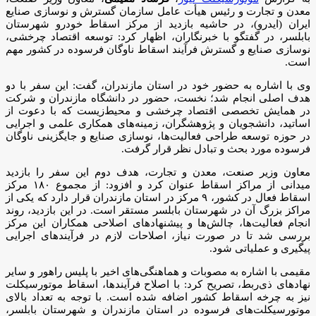
معدن و تجارت و رئیس هیأت عامل سازمان گسترش و نوسازی صنایع
ایران (ایدرو)، در حاشیه بازدید از مرکز اسقاط خودرو شهرستان
بابلسر، در گفتگو با خبرنگاران، اظهار کرد: توسعه اقتصاد چرخشی،
نوسازی صنایع و گسترش فرآیند اسقاط ناوگان فرسوده در کشور مهم
است.
وی با اشاره به حضور خود در استان مازندران، گفت: این سفر با دو
هدف اصلی انجام شد؛ نخست، حضور در دانشگاه مازندران و شرکت
در همایش تخصصی اقتصاد چرخشی و محیط‌زیست که با دعوت از
اساتید، دانشجویان و پژوهشگران، زمینه‌های همکاری علمی و اجرایی
در حوزه توسعه طراحی فعالیت‌ها، نوسازی صنایع و جایگزینی ناوگان
فرسوده مورد بحث و تبادل نظر قرار گرفت.
معاون وزیر صنعت، معدن و تجارت، هدف دوم این سفر را بازدید
میدانی از مراکز اسقاط عنوان کرد و افزود: از مجموع ۱۸۰ مرکز
اسقاط فعال در کشور، ۹ مرکز در استان مازندران قرار دارد که یکی از
مراکز بزرگ آن در شهرستان بابلسر مستقر است. در این بازدید، روند
انجام فعالیت‌ها، چالش‌ها و پیشنهادهای اصلاحی همکاران این مرکز
بررسی شد تا در صورت نیاز، اصلاحات لازم در فرآیندهای اجرایی
پیگیری و عملیاتی شود.
مقیمی با اشاره به مصوبات و هماهنگی‌های اخیر با پلیس راهور و سایر
نهادهای ذی‌ربط، تصریح کرد: با اصلاح فرآیندها، اسقاط موتورسیکلت
نیز به چرخه اسقاط کشور اضافه شده است. با توجه به تعداد بالای
موتورسیکلت‌های فرسوده در استان مازندران و شهرستان بابلسر،