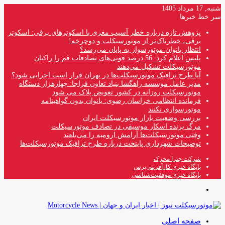
شنبه, 17 مرداد 1405
سر خط خبرها
پژوهش تازه درباره خطر آسیب مغزی با اسکوترهای برقی: اسکوتر
برقی، خطرناک‌تر از موتورسیکلت و دوچرخه!
انتظار بانوان موتورسوار به پایان می‌رسد؟
پلیس اعلام کرد: 56 درصد فوتی‌های تصادفات قم را راکبان
موتورسیکلت تشکیل می‌دهند
آیا طرح ترافیک موتورسیکلت‌ها در تهران قرار است اجرایی شود؟
مدیر عامل موسسه راهگشا بنیاد تعاون فراجا: چهارهزار دستگاه
موتورسیکلت روزانه در کشور تعویض پلاک می شود
فرمانده انتظامی خراسان رضوی: بانوان بدون گواهینامه
موتورسواری نکنند
بررسی وضعیت بازار موتورسیکلت ایران
مرگ برنده اسکار موسیقی در تصادف موتورسیکلت
وقتی موتورسیکلت‌ها آرامش ارومیه را می‌بلعند
توضیحات شهرداری پایتخت درباره طرح ترافیک موتورسیکلت‌ها
شرکت چترا محرک
پایگاه خبری کارآفرینی‌پرس
پایگاه خبری موفقیت‌شناسی
منو
صفحه اصلی