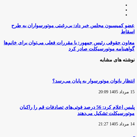
وبسایت
لینکدین
اینستاگرام
عضو
عضو کمیسیون مجلس خبر داد: بی‌رغبتی موتورسواران به طرح
کمیسیون
اسقاط
مجلس
خبر
معاون
معاون حقوقی رئیس جمهور: با مقررات فعلی می‌توان برای خانم‌ها
داد:
حقوقی
گواهینامه موتورسیکلت صادر کرد
بی‌رغبتی
رئیس
موتورسواران
جمهور:
نوشته های مشابه
به
با
طرح
مقررات
اسقاط
فعلی
می‌توان
انتظار بانوان موتورسوار به پایان می‌رسد؟
برای
خانم‌ها
15 مرداد 1405 20:09
گواهینامه
موتورسیکلت
صادر
پلیس اعلام کرد: 56 درصد فوتی‌های تصادفات قم را راکبان
کرد
موتورسیکلت تشکیل می‌دهند
14 مرداد 1405 21:27