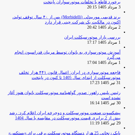
برخورد قاطع با تخلفات موتورسواران پایتخت
3 مرداد 1405 20:15
برند قدیمی موربیدلی (Morbidelli) پس از ۴۰ سال توقف تولید،
اکنون در مالکیت یک شرکت چینی قرار دارد
2 مرداد 1405 20:42
بررسی بازار موتورسیکلت ایران
1 مرداد 1405 17:17
آموزش موتورسواری به بانوان توسط مربیان فدراسیون انجام
می‌گیرد
1 مرداد 1405 17:04
فاجعه موتورسواری در ایران: اعمال قانون ۴۴۱ هزار تخلف
موتورسیکلت از ابتدای سال 1405 تا کنون در پایتخت
31 تیر 1405 17:23
رئیس پلیس راهور: صدور گواهینامه موتورسیکلت بانوان هنوز آغاز
نشده است
30 تیر 1405 16:14
پیشکسوت صنعت موتورسیکلت و دوچرخه ایران اعلام کرد: رشد
بیش از 2 برابری قیمت موتورسیکلت در مقایسه با سال 1404
29 تیر 1405 11:19
بابک زنجانی 25 هزار دستگاه موتورسیکلت برقی برای «پستکس»