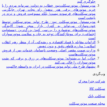
جلوگیری کنید
مدیرمسئول موتورسیکلت‌نیوز خطاب به دولت: سرمایه مردم را با
خرید موتورهای برقی هدر ندهید/ راه نجات تهران جایگزینی
موتورسیکلت‌های فرسوده نیست؛ بلکه ممنوعیت فروش و تردد در
پایتخت است
مدیرمسئول موتورسیکلت نیوز: طرح تولید موتورسیکلت توسط
خودروسازان می‌تواند به کنترل بازار منجر شود/ آلایندگی
موتورسیکلت‌های نوشماره را بررسی کنید/ بزرگ‌ترین «مسئولیت
اجتماعی» برای مونتاژکنندگان توجه به جان و سلامت موتورسواران
است
الزامات مقابله با فساد اقتصادی و ریشه‌کنی آن از منظر رهبر انقلاب
اسلامی؛ مبارزه قاطع، دقیق و بدون تبعیض
وزارت صمت مقصر اصلی وضعیت نابسامان خدمات پس از فروش
موتورسیکلت‌هاست
جذاب اما بی‌پشتوانه؛ موتورسیکلت‌های پر زرق‌ و برقی که پشت
موتورسواران را خالی می‌کنند
پیشنهاد طرح ملی تولید موتورسیکلت در ایران به واسطه حاکمیت
وب‌گردی
شرکت چترا محرک
سیکلت کالا
سیکلت بانک
مجله صنعت موتورسیکلت