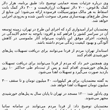
وی درباره جزئیات بسته حمایتی توضیح داد: طبق برنامه، هزار دلار
کمک بلاعوض، ۷۰۰ دلار تسهیلات ارزان‌قیمت و ۳۰۰ دلار کمک بابت
اسقاط به هر مالک موتورسیکلت فرسوده ارائه می‌شود؛ این منابع از
محل طرح‌های بهینه‌سازی مصرف سوخت تأمین شده و به‌زودی اجرایی
خواهد شد.
معتمدیان ابراز امیدواری کرد که اجرای این طرح در تهران، زمینه توسعه
آن در سراسر کشور را فراهم کند و افزود: باتوجه به حجم آلایندگی در
پایتخت، اجرای موفق این پایلوت می‌تواند آثار ملموسی در کاهش
آلودگی و بهبود کیفیت زندگی مردم داشته باشد.
استاندار تهران: مردم از فردا می‌توانند برای دریافت تسهیلات پنل‌های
خورشیدی اقدام کنند
وی همچنین خبر داد که مردم از فردا می‌توانند برای دریافت تسهیلات
پنل‌های خورشیدی اقدام کنند و پس ‌از ثبت‌نام طی حداکثر ۱۰ روز
بازدید صورت می‌گیرد و تسهیلات اهدا می‌شود.
به گفته معتمدیان، برای هر کیلووات، ۴۰ میلیون تومان و تا سقف ۳۰۰
میلیون تومان تسهیلات اهدا خواهد شد.
وی یادآور شد: ۱۲۰۰ مسجد در تهران تا پایان سال به پنل‌های خورشیدی
مجهز می‌شوند.
معتمدیان توضیح داد: از فردا مردم می‌توانند در سامانه ساتبا