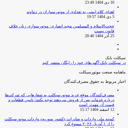
10 دی 1404 23:49
اهدای کلاه ایمنی به تعدادی از موتورسواران در دماوند
5 دی 1404 19:57
حجت‌الاسلام و المسلمین مجید انصاری: موتورسواری زنان خلاف
قانون نیست
25 آذر 1404 20:40
صفحه
صفحه
قبلی
بعدی
سیکلت بانک
در سیکلت بانک آگهی‌های خود را رایگان منتشر کنید
ماهنامه صنعت موتورسیکلت
اخبار مربوط به حقوق مصرف‌کنندگان
مصرف‌کنندگان موقع خرید موتورسیکلت به شعارهایی که شرکت‌ها
درباره خدمات پس از فروش می‌دهند توجه نکنند/ تامین قطعات و
قیمت آن مهم‌تر است
12 اسفند 1404 15:17
کمیته ملی واردات و صادرات «کشور سوریه» واردات موتورسیکلت
را از ۱ آوریل ۲۰۲۶ ممنوع کرد