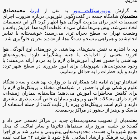
نداریم.
به گزارش
موتورسیکلت نیوز
به نقل از
ایرنا
،
محمدصادق
معتمدیان
شامگاه جمعه در گفت‌وگویی تلوزیونی درباره ضرورت اجرای
تصمیمات اخیر برای مدیریت آلودگی هوا اظهار کرد: اگر این تصمیمات
اتخاذ نمی‌شد، پیش‌بینی‌ها نشان می‌داد غلظت آلاینده‌ها افزایش یافته و
وضعیت تهران به سطح بحرانی‌تری می‌رسید؛ خوشبختانه با تدابیر
انجام‌شده و همراهی منسجم دستگاه‌ها، از تشدید بحران جلوگیری شد.
وی با اشاره به نقش بخش‌های بهداشتی در دوره‌های اوج آلودگی هوا
افزود: بخشی از اقدامات ما جنبه پیشگیرانه دارد؛ مجموعه‌های
بهداشتی با حضور فعال، آموزش‌های لازم را به مردم ارائه می‌دهند؛ با
وجود محدودیت‌ها، شهروندان برای امور ضروری در سطح شهر تردد
دارند و باید خطرات را به حداقل برسانیم.
استاندار تهران ادامه داد: همکاران ما در وزارت بهداشت و سه دانشگاه
علوم پزشکی تهران با حضور در شبکه‌های مختلف، پروتکل‌های لازم را
برای کاهش مخاطرات آموزش می‌دهند؛ متأسفانه بیماران زمینه‌ای،
افراد دارای مشکلات قلبی و ریوی و بیماران خاص آسیب‌پذیری بیشتری
دارند و لازم است پروتکل‌های ویژه را رعایت کنند؛ از جمله استفاده از
ماسک و پرهیز از حضور در مراکز پرجمعیت.
معتمدیان از تصویب محدودیت‌های جدید در مراکز تجمعی خبر داد و
گفت: در جلسه امروز برای سینماها، تئاترها و سایر اماکنی که محل
تجمع شهروندان هستند، محدودیت‌هایی پیش‌بینی و مقرر شد برای اجرا
به وزارت فرهنگ و ارشاد اسلامی ابلاغ شود تا ظرف ۲۴ ساعت آینده