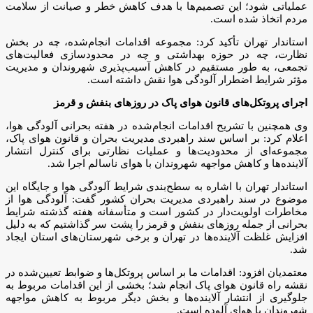
عملیاتی شود؛ این تصمیم‌ها با هدف کاهش خطر و صیانت از سلامت
مردم اتخاذ شده است.
استاندار تهران تأکید کرد: مجموعه اقدامات انجام‌شده، چه در بخش
نظارت، چه در حوزه بهداشتی و چه در محدودسازی فعالیت‌های
تجمعی، به طور مستقیم در کاهش آسیب‌پذیری شهروندان و مدیریت
مؤثر شرایط اضطرار آلودگی هوا نقش داشته است.
اجرای پروتکل‌های قانون هوای پاک در روزهای بنفش و قرمز
وی همچنین با تشریح اقدامات انجام‌شده در هفته بحرانی آلودگی هوا،
اعلام کرد: بر اساس سند راهبردی مدیریت بحران و قانون هوای پاک،
مجموعه‌ای از محدودیت‌ها و عملیات نظارتی برای کنترل انتشار
آلاینده‌ها و کاهش مواجهه شهروندان با هوای ناسالم اجرا شد.
استاندار تهران با اشاره به سطح‌بندی شرایط آلودگی هوا و جایگاه این
موضوع در سند راهبردی مدیریت بحران کشور گفت: آلودگی هوا از
مخاطرات اولویت‌دار در کشور است و متأسفانه هفته گذشته شرایط
بحرانی از جمله روزهای بنفش و قرمز را پشت سر گذاشتیم که به دلیل
افزایش غلظت آلاینده‌ها در تهران و برخی شهرستان‌های استان ایجاد
شد.
معتمدیان افزود: اقدامات ما بر اساس پروتکل‌ها و ضوابط تعیین‌شده در
نقشه راه قانون هوای پاک انجام شد؛ بخشی از این اقدامات مربوط به
جلوگیری از انتشار آلاینده‌ها و بخش دیگر مربوط به کاهش مواجهه
شهروندان با هوای آلوده است.