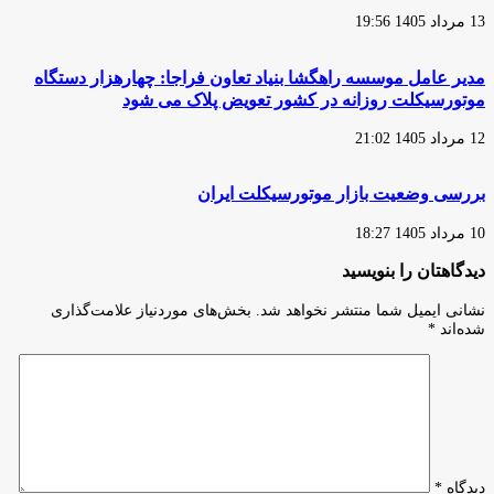
اقدام
اجتماعی»
13 مرداد 1405 19:56
می‌کنند
برای
مونتاژکنندگان
توجه
مدیر عامل موسسه راهگشا بنیاد تعاون فراجا: چهارهزار دستگاه
به
موتورسیکلت روزانه در کشور تعویض پلاک می شود
جان
و
12 مرداد 1405 21:02
سلامت
موتورسواران
است
بررسی وضعیت بازار موتورسیکلت ایران
10 مرداد 1405 18:27
دیدگاهتان را بنویسید
نشانی ایمیل شما منتشر نخواهد شد.
بخش‌های موردنیاز علامت‌گذاری
شده‌اند
*
دیدگاه
*