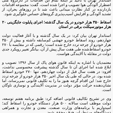
استاندار تهران با تأکید بر اینکه تمام این اقدامات در کارگروه ملی
اضطرار آلودگی هوا تصویب و اجرا شده است، گفت: مجموعه اقدامات
بازدارنده در کنار نظارت میدانی باعث شد تا در روزهای بحران، از
تشدید آلودگی و افزایش آسیب‌پذیری گروه‌های حساس جلوگیری شود.
اسقاط ۳۵۰ هزار خودرو در یک سال گذشته؛ اجرای پایلوت جایگزینی ۲۰
هزار موتورسیکلت برقی در استان
استاندار تهران بیان کرد: در یک سال گذشته و با آغاز فعالیت دولت
چهاردهم، روند اسقاط خودرو جهشی کم‌سابقه داشته و بیش از ۳۵۰
هزار خودرو از چرخه تردد خارج شده است؛ رقمی که در مقایسه با ۲۷۰
خودرو اسقاط‌شده طی هفت سال پیش از آن، بیانگر تغییر رویکرد جدی
دولت در مقابله با آلایندگی هواست.
معتمدیان با اشاره به اینکه قانون هوای پاک از سال ۱۳۹۶ تصویب و
ابلاغ شده اما اجرای آن تا سال گذشته پیشرفت محسوسی نداشت،
افزود: در هفت سال قبل از دولت چهاردهم، تنها ۲۷۰ خودرو اسقاط
شده بود، در حالی که طی یک سال اخیر ۳۵۰ هزار خودرو از چرخه تردد
خارج شد؛ این اقدام گرچه هنوز ما را به تکلیف قانونی نمی‌رساند، اما
نشان‌دهنده حرکت مؤثر دولت در مدیریت آلایندگی و نوسازی ناوگان
است.
وی در تشریح تکالیف قانونی اضافه کرد: طبق برنامه هفتم توسعه،
دولت موظف است سالانه ۵۰۰ هزار دستگاه خودرو را اسقاط کند؛
امیدواریم با برنامه‌های وزارت صنعت، معدن و تجارت و همراهی
دستگاه‌های مرتبط، این هدف محقق شود.