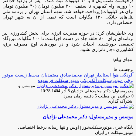
درخواست نصب پنل ۵ یا ۱۰ کیلووات ثبت کنند، پس از بازدید حداکثر
۱۰ روزه، وام کم‌بهره تا سقف ۳۰۰ میلیون تومان (۴۰ میلیون تومان
برای هر کیلووات) پرداخت خواهد شد. سهم استان تهران از برنامه ملی
پنل‌های خانگی ۱۳۰ مگاوات است که نیمی از آن به شهر تهران
اختصاص دارد.
وی خاطرنشان کرد: در حوزه مدیریت انرژی برای بخش کشاورزی نیز
برنامه‌ای برای ۸۰۰ حلقه چاه در دست اجراست تا ۱۰۰ مگاوات نیروگاه
تجمیعی خورشیدی احداث شود و در دوره‌های اوج مصرف برق،
کشاورزی دچار ناترازی نشود.
انتهای پیام/
برچسب ها
آلودگی هوا
استاندار تهران
محمدصادق معتمدیان
محیط زیست
موتور
برقی
موتورسیکلت الکتریکى
موتورسیکلت فرسوده
موسس و
ارسال
مدیرمسئول: دکتر محمدعلی نژادیان
8 آذر 1404 10:38
ایمیل
0
خواندن این مطلب 5 دقیقه زمان میبرد
اشتراک گذاری
چاپ
فیس
توئیتر
واتس
تلگرام
لینکدین
اشتراک
(X)
آپ
بوک
گذاری
موسس و مدیرمسئول: دکتر محمدعلی نژادیان
از
طریق
ایمیل
پایگاه خبری موتورسیکلت‌نیوز | اولین و تنها رسانه برخط اختصاصی
موتورسیکلت در ایران