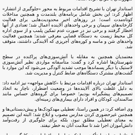
استاندار تهران با تشریح اقدامات مربوط به محور «جلوگیری از انتشار»
اظهار کرد: این بخش شامل برنامه‌های بلندمدت و همچنین مداخلات
کوتاه‌مدت است؛ در روزهای اخیر محدودیت‌هایی برای فعالیت
کارخانه‌های سیمان و برخی واحدهای آلاینده اعمال شد؛ تعدادی از آنها
اخطار گرفتند و برخی نیز در صورت عدم تمکین پلمب و از سوی اداره
کل محیط زیست به دستگاه قضایی معرفی شدند؛ همچنین فعالیت
واحدهای شن و ماسه و کوره‌های آجرپزی که آلایندگی داشتند، متوقف
شد.
معتمدیان همچنین به مقابله با آتش‌سوزی‌های پراکنده در سطح
شهرستان‌ها اشاره کرد و گفت: متأسفانه مواردی نظیر آتش‌سوزی
لاستیک یا دیگر پسماندها موجب تشدید آلودگی می‌شود که این موارد با
گشت‌های مشترک دستگاه‌های ضابط کنترل و مدیریت شد.
استاندار تهران درباره اقدامات مرتبط با «کاهش مواجهه» نیز ادامه داد:
به دلیل غلظت بالای آلاینده‌ها در وضعیت اضطرار، ناچار به اتخاذ
تصمیم‌های پیشگیرانه بودیم؛ خصوصاً برای گروه‌های حساس مانند
سالمندان، کودکان و افراد دارای بیماری‌های زمینه‌ای.
وی اضافه کرد: در همین راستا، تعطیلی مهدکودک‌ها و پیش‌دبستانی‌ها و
همچنین غیرحضوری کردن مدارس مصوب و ابلاغ شد؛ البته این تصمیم
به معنای تعطیلی مطلق نبود، بلکه برای جلوگیری از رفت‌وآمد
دانش‌آموزان اجرا شد تا سلامت آنان به خطر نیفتد.