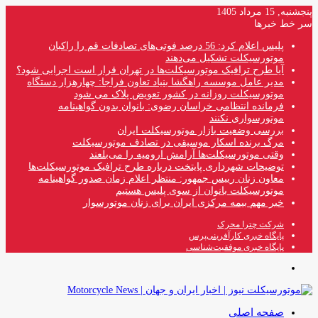
پنجشنبه, 15 مرداد 1405
سر خط خبرها
پلیس اعلام کرد: 56 درصد فوتی‌های تصادفات قم را راکبان
موتورسیکلت تشکیل می‌دهند
آیا طرح ترافیک موتورسیکلت‌ها در تهران قرار است اجرایی شود؟
مدیر عامل موسسه راهگشا بنیاد تعاون فراجا: چهارهزار دستگاه
موتورسیکلت روزانه در کشور تعویض پلاک می شود
فرمانده انتظامی خراسان رضوی: بانوان بدون گواهینامه
موتورسواری نکنند
بررسی وضعیت بازار موتورسیکلت ایران
مرگ برنده اسکار موسیقی در تصادف موتورسیکلت
وقتی موتورسیکلت‌ها آرامش ارومیه را می‌بلعند
توضیحات شهرداری پایتخت درباره طرح ترافیک موتورسیکلت‌ها
معاون زنان رییس جمهور: منتظر اعلام زمان صدور گواهینامه
موتورسیکلت بانوان از سوی پلیس هستیم
خبر مهم بیمه مرکزی ایران برای زنان موتورسوار
شرکت چترا محرک
پایگاه خبری کارآفرینی‌پرس
پایگاه خبری موفقیت‌شناسی
منو
صفحه اصلی