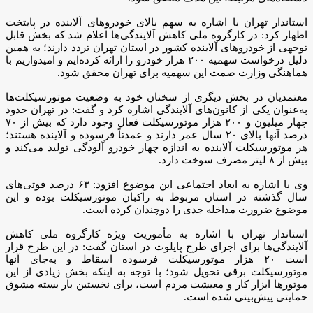
استاندار تهران با اشاره به سهم بالای خودروهای آلاینده در پایتخت
اظهار کرد: در کارگروه ملی کاهش آلایندگی‌ها اعلام شد که بخش قابل
توجهی از خودروهای آلاینده کشور در استان تهران تردد دارند؛ به همین
دلیل درخواست سهمیه ۲۰۰ هزار خودرو را ارائه کرده‌ایم و امیدواریم با
هماهنگی وزارت صمت این سهمیه برای تهران محقق شود.
معتمدیان در بخش دیگری از سخنان خود به وضعیت موتورسیکلت‌ها
به‌عنوان یکی از کانون‌های آلایندگی اشاره کرد و گفت: در تهران حدود
چهار میلیون و ۲۰۰ هزار موتورسیکلت فعال وجود دارد که بیش از ۷۰
درصد آنها بالای ۲۰ سال عمر دارند و عمدتاً فرسوده و آلاینده هستند؛
هر موتورسیکلت آلاینده به اندازه چهار خودرو آلودگی تولید می‌کند و
بیش از ۸ لیتر مصرف سوخت دارد.
وی با اشاره به ابعاد اجتماعی این موضوع افزود: ۶۳ درصد فوتی‌های
سال گذشته در استان مربوط به راکبان موتورسیکلت بوده و این
موضوع ضرورت مداخله جدی را دوچندان کرده است.
استاندار تهران با اشاره به مأموریت ویژه کارگروه ملی کاهش
آلایندگی‌ها برای اجرای طرح پایلوت در استان گفت: در این طرح قرار
است ۲۰ هزار موتورسیکلت فرسوده اسقاط و به‌جای آنها
موتورسیکلت برقی تحویل شود؛ با توجه به اینکه بخش زیادی از این
موتورها ابزار کار و معیشت مردم است، برای نخستین بار بسته مشوق
حمایتی پیش‌بینی شده است.