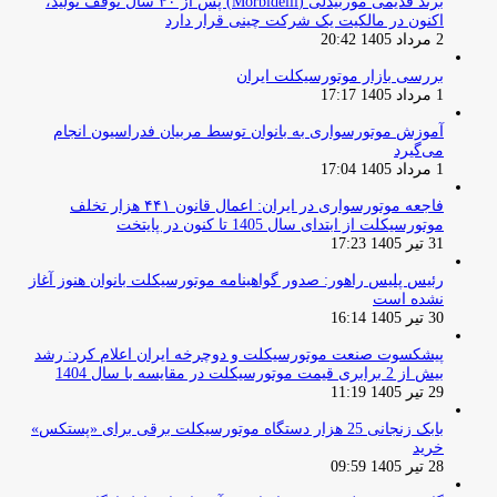
برند قدیمی موربیدلی (Morbidelli) پس از ۴۰ سال توقف تولید،
اکنون در مالکیت یک شرکت چینی قرار دارد
2 مرداد 1405 20:42
بررسی بازار موتورسیکلت ایران
1 مرداد 1405 17:17
آموزش موتورسواری به بانوان توسط مربیان فدراسیون انجام
می‌گیرد
1 مرداد 1405 17:04
فاجعه موتورسواری در ایران: اعمال قانون ۴۴۱ هزار تخلف
موتورسیکلت از ابتدای سال 1405 تا کنون در پایتخت
31 تیر 1405 17:23
رئیس پلیس راهور: صدور گواهینامه موتورسیکلت بانوان هنوز آغاز
نشده است
30 تیر 1405 16:14
پیشکسوت صنعت موتورسیکلت و دوچرخه ایران اعلام کرد: رشد
بیش از 2 برابری قیمت موتورسیکلت در مقایسه با سال 1404
29 تیر 1405 11:19
بابک زنجانی 25 هزار دستگاه موتورسیکلت برقی برای «پستکس»
خرید
28 تیر 1405 09:59