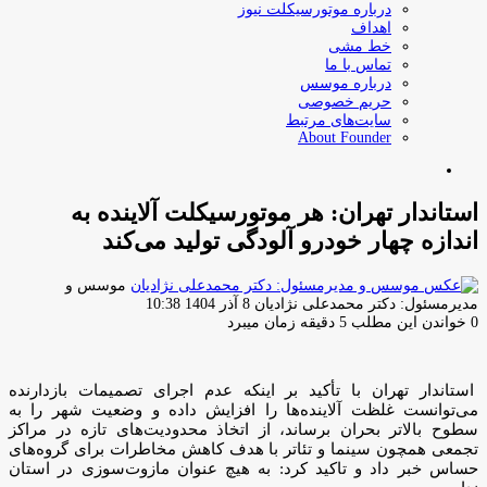
درباره موتورسیکلت نیوز
اهداف
خط مشی
تماس با ما
درباره موسس
حریم خصوصی
سایت‌های مرتبط
About Founder
جستجو
برای
استاندار تهران: هر موتورسیکلت آلاینده به
اندازه چهار خودرو آلودگی تولید می‌کند
موسس و
ارسال
مدیرمسئول: دکتر محمدعلی نژادیان
8 آذر 1404 10:38
ایمیل
0
خواندن این مطلب 5 دقیقه زمان میبرد
استاندار تهران با تأکید بر اینکه عدم اجرای تصمیمات بازدارنده
می‌توانست غلظت آلاینده‌ها را افزایش داده و وضعیت شهر را به
سطوح بالاتر بحران برساند، از اتخاذ محدودیت‌های تازه در مراکز
تجمعی همچون سینما و تئاتر با هدف کاهش مخاطرات برای گروه‌های
حساس خبر داد و تاکید کرد: به هیچ عنوان مازوت‌سوزی در استان