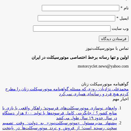
نام
*
ایمیل
*
وب‌ سایت
تماس با موتورسیکلت‌نیوز
اولین و تنها رسانه برخط اختصاصی موتورسیکلت در ایران
motorcyclet.news@yahoo.com
گواهینامه موتورسیکلت زنان
محمدعلی نژادیان: روزی که مسئله گواهینامه موتورسیکلت زنان را مطرح
کردم هیچ فرد و رسانه‌ای همیاری نمی‌کرد
اخبار مهم
وام‌های نوسازی موتورسیکلت‌های فرسوده؛ راهکار واقعی یا بازی با
منابع کشور؟ / جایگزینی کامل فرسوده‌ها با تولید ۶۰۰ هزار دستگاه
در سال حدود ۱۹ سال طول می‌کشد
پیشنهاد مدیرمسئول «موتورسیکلت‌نیوز» به دولت: وقت تصمیم
سخت رسیده است؛ از فروش و تردد موتورسیکلت‌ها در پایتخت