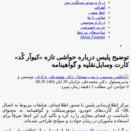
درباره موتورسیکلت نیوز
اهداف
خط مشی
تماس با ما
درباره موسس
حریم خصوصی
سایت‌های مرتبط
About Founder
جستجو
برای
توضیح پلیس درباره حواشی تازه «کیوآر کُد»
کارت وسایل‌نقلیه و گواهینامه
موسس و
ارسال
مدیرمسئول: دکتر محمدعلی نژادیان
28 آبان 1404 08:29
ایمیل
0
خواندن این مطلب 1 دقیقه زمان میبرد
مرکز اطلاع‌رسانی پلیس با صدور اطلاعیه‌ای، شایعات مربوط به اتصال
QR کُد کارت‌های خودرو، موتورسیکلت و گواهینامه به محتوای
نامناسب در فضای مجازی را رد کرد و تأکید کرد این کدها صرفاً برای
استفاده مأموران در زمان حوادث و سوانح طراحی شده‌اند.
به گزارش
موتورسیکلت نیوز
به نقل از ایسنا، مرکز اطلاع‌رسانی پلیس