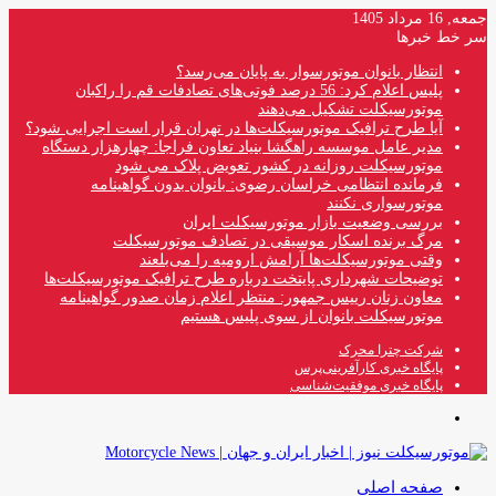
جمعه, 16 مرداد 1405
سر خط خبرها
انتظار بانوان موتورسوار به پایان می‌رسد؟
پلیس اعلام کرد: 56 درصد فوتی‌های تصادفات قم را راکبان
موتورسیکلت تشکیل می‌دهند
آیا طرح ترافیک موتورسیکلت‌ها در تهران قرار است اجرایی شود؟
مدیر عامل موسسه راهگشا بنیاد تعاون فراجا: چهارهزار دستگاه
موتورسیکلت روزانه در کشور تعویض پلاک می شود
فرمانده انتظامی خراسان رضوی: بانوان بدون گواهینامه
موتورسواری نکنند
بررسی وضعیت بازار موتورسیکلت ایران
مرگ برنده اسکار موسیقی در تصادف موتورسیکلت
وقتی موتورسیکلت‌ها آرامش ارومیه را می‌بلعند
توضیحات شهرداری پایتخت درباره طرح ترافیک موتورسیکلت‌ها
معاون زنان رییس جمهور: منتظر اعلام زمان صدور گواهینامه
موتورسیکلت بانوان از سوی پلیس هستیم
شرکت چترا محرک
پایگاه خبری کارآفرینی‌پرس
پایگاه خبری موفقیت‌شناسی
منو
صفحه اصلی