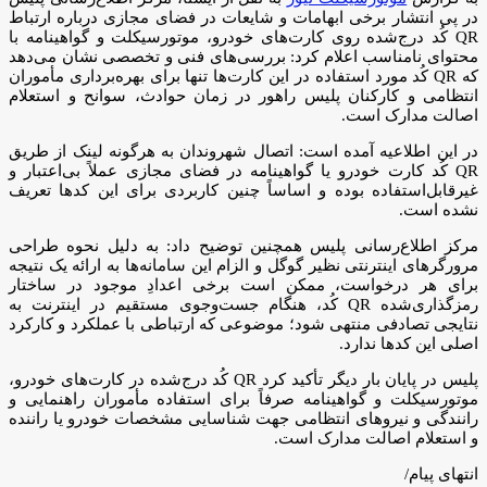
در پی انتشار برخی ابهامات و شایعات در فضای مجازی درباره ارتباط
QR کُد درج‌شده روی کارت‌های خودرو، موتورسیکلت و گواهینامه با
محتوای نامناسب اعلام کرد: بررسی‌های فنی و تخصصی نشان می‌دهد
که QR کُد مورد استفاده در این کارت‌ها تنها برای بهره‌برداری مأموران
انتظامی و کارکنان پلیس راهور در زمان حوادث، سوانح و استعلام
اصالت مدارک است.
در این اطلاعیه آمده است: اتصال شهروندان به هرگونه لینک از طریق
QR کُد کارت خودرو یا گواهینامه در فضای مجازی عملاً بی‌اعتبار و
غیرقابل‌استفاده بوده و اساساً چنین کاربردی برای این کدها تعریف
نشده است.
مرکز اطلاع‌رسانی پلیس همچنین توضیح داد: به دلیل نحوه طراحی
مرورگرهای اینترنتی نظیر گوگل و الزام این سامانه‌ها به ارائه یک نتیجه
برای هر درخواست، ممکن است برخی اعدادِ موجود در ساختار
رمزگذاری‌شده QR کُد، هنگام جست‌وجوی مستقیم در اینترنت به
نتایجی تصادفی منتهی شود؛ موضوعی که ارتباطی با عملکرد و کارکرد
اصلی این کدها ندارد.
پلیس در پایان بار دیگر تأکید کرد QR کُد درج‌شده در کارت‌های خودرو،
موتورسیکلت و گواهینامه صرفاً برای استفاده مأموران راهنمایی و
رانندگی و نیروهای انتظامی جهت شناسایی مشخصات خودرو یا راننده
و استعلام اصالت مدارک است.
انتهای پیام/