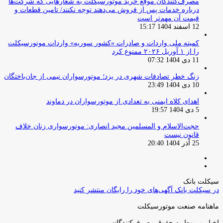
مصرف‌کنندگان موقع خرید موتورسیکلت به شعارهایی که شرکت‌ها
درباره خدمات پس از فروش می‌دهند توجه نکنند/ تامین قطعات و
قیمت آن مهم‌تر است
12 اسفند 1404 15:17
کمیته ملی واردات و صادرات «کشور سوریه» واردات موتورسیکلت
را از ۱ آوریل ۲۰۲۶ ممنوع کرد
11 دی 1404 07:32
زنگ خطر تصادفات شهری در یزد؛ موتورسواران نیمی از جان‌باختگان
10 دی 1404 23:49
اهدای کلاه ایمنی به تعدادی از موتورسواران در دماوند
5 دی 1404 19:57
حجت‌الاسلام و المسلمین مجید انصاری: موتورسواری زنان خلاف
قانون نیست
25 آذر 1404 20:40
صفحه
صفحه
قبلی
بعدی
سیکلت بانک
در سیکلت بانک آگهی‌های خود را رایگان منتشر کنید
ماهنامه صنعت موتورسیکلت
اخبار مربوط به حقوق مصرف‌کنندگان