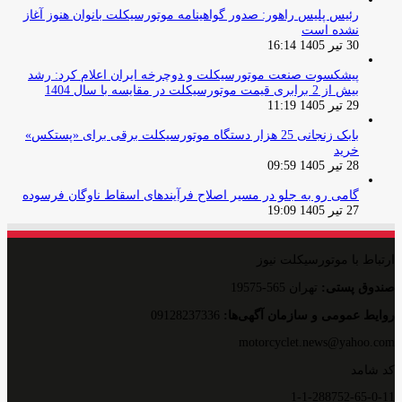
رئیس پلیس راهور: صدور گواهینامه موتورسیکلت بانوان هنوز آغاز
نشده است
30 تیر 1405 16:14
پیشکسوت صنعت موتورسیکلت و دوچرخه ایران اعلام کرد: رشد
بیش از 2 برابری قیمت موتورسیکلت در مقایسه با سال 1404
29 تیر 1405 11:19
بابک زنجانی 25 هزار دستگاه موتورسیکلت برقی برای «پستکس»
خرید
28 تیر 1405 09:59
گامی رو به جلو در مسیر اصلاح فرآیندهای اسقاط ناوگان فرسوده
27 تیر 1405 19:09
ارتباط با موتورسیکلت نیوز
صندوق پستی:
تهران 565-19575
روایط عمومی و سازمان آگهی‌ها:
09128237336
motorcyclet.news@yahoo.com
کد شامد
1-1-288752-65-0-11