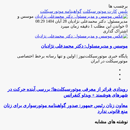
برچسب ها
پلیس
کارت موتورسیکلت
گواهینامه موتورسیکلت
موسس و
ارسال
مدیرمسئول: دکتر محمدعلی نژادیان
28 آبان 1404 08:29
ایمیل
0
خواندن این مطلب 1 دقیقه زمان میبرد
اشتراک گذاری
چاپ
فیس
توئیتر
واتس
تلگرام
لینکدین
اشتراک
(X)
آپ
بوک
گذاری
موسس و مدیرمسئول: دکتر محمدعلی نژادیان
از
طریق
ایمیل
پایگاه خبری موتورسیکلت‌نیوز | اولین و تنها رسانه برخط اختصاصی
موتورسیکلت در ایران
وبسایت
لینکدین
اینستاگرام
رویدادی
رویدادی فراتر از معرفی موتورسیکلت‌ها؛ بررسی آینده حرکت در
فراتر
شهرهای هوشمند + ویدئو کنفرانس
از
معرفی
معاون
معاون زنان رئیس جمهور: صدور گواهینامه موتورسواری برای زنان
موتورسیکلت‌ها؛
زنان
منع قانونی ندارد
بررسی
رئیس
آینده
جمهور:
نوشته های مشابه
حرکت
صدور
در
گواهینامه