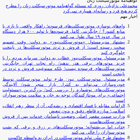
گواهینامه موتورسیکلت زنان
محمدعلی نژادیان: روزی که مسئله گواهینامه موتورسیکلت زنان را مطرح
کردم هیچ فرد و رسانه‌ای همیاری نمی‌کرد
اخبار مهم
وام‌های نوسازی موتورسیکلت‌های فرسوده؛ راهکار واقعی یا بازی با
منابع کشور؟ / جایگزینی کامل فرسوده‌ها با تولید ۶۰۰ هزار دستگاه
در سال حدود ۱۹ سال طول می‌کشد
پیشنهاد مدیرمسئول «موتورسیکلت‌نیوز» به دولت: وقت تصمیم
سخت رسیده است؛ از فروش و تردد موتورسیکلت‌ها در پایتخت
جلوگیری کنید
مدیرمسئول موتورسیکلت‌نیوز خطاب به دولت: سرمایه مردم را با
خرید موتورهای برقی هدر ندهید/ راه نجات تهران جایگزینی
موتورسیکلت‌های فرسوده نیست؛ بلکه ممنوعیت فروش و تردد در
پایتخت است
مدیرمسئول موتورسیکلت نیوز: طرح تولید موتورسیکلت توسط
خودروسازان می‌تواند به کنترل بازار منجر شود/ آلایندگی
موتورسیکلت‌های نوشماره را بررسی کنید/ بزرگ‌ترین «مسئولیت
اجتماعی» برای مونتاژکنندگان توجه به جان و سلامت موتورسواران
است
الزامات مقابله با فساد اقتصادی و ریشه‌کنی آن از منظر رهبر انقلاب
اسلامی؛ مبارزه قاطع، دقیق و بدون تبعیض
وزارت صمت مقصر اصلی وضعیت نابسامان خدمات پس از فروش
موتورسیکلت‌هاست
جذاب اما بی‌پشتوانه؛ موتورسیکلت‌های پر زرق‌ و برقی که پشت
موتورسواران را خالی می‌کنند
پیشنهاد طرح ملی تولید موتورسیکلت در ایران به واسطه حاکمیت