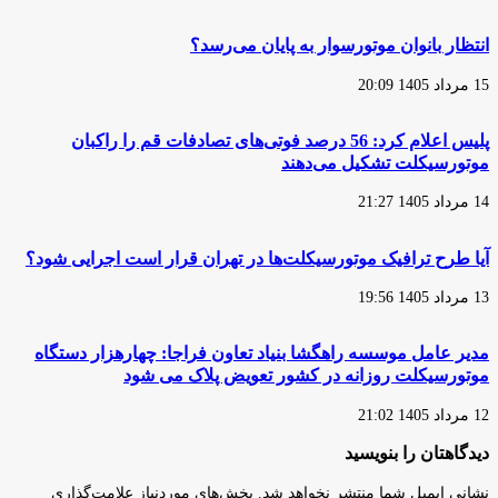
شهرهای
موتورسواری
هوشمند
برای
انتظار بانوان موتورسوار به پایان می‌رسد؟
+
زنان
ویدئو
منع
15 مرداد 1405 20:09
کنفرانس
قانونی
ندارد
پلیس اعلام کرد: 56 درصد فوتی‌های تصادفات قم را راکبان
موتورسیکلت تشکیل می‌دهند
14 مرداد 1405 21:27
آیا طرح ترافیک موتورسیکلت‌ها در تهران قرار است اجرایی شود؟
13 مرداد 1405 19:56
مدیر عامل موسسه راهگشا بنیاد تعاون فراجا: چهارهزار دستگاه
موتورسیکلت روزانه در کشور تعویض پلاک می شود
12 مرداد 1405 21:02
دیدگاهتان را بنویسید
نشانی ایمیل شما منتشر نخواهد شد.
بخش‌های موردنیاز علامت‌گذاری