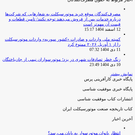
مصرف‌کنندگان موقع خرید موتورسیکلت به شعارهایی که شرکت‌ها
درباره خدمات پس از فروش می‌دهند توجه نکنند/ تامین قطعات و
قیمت آن مهم‌تر است
12 اسفند 1404 15:17
کمیته ملی واردات و صادرات «کشور سوریه» واردات موتورسیکلت
را از ۱ آوریل ۲۰۲۶ ممنوع کرد
11 دی 1404 07:32
زنگ خطر تصادفات شهری در یزد؛ موتورسواران نیمی از جان‌باختگان
10 دی 1404 23:49
نمایش بیشتر
پایگاه خبری کارآفرینی پرس
پایگاه خبری موفقیت شناسی
انتشارات کتاب موفقیت شناسی
کتاب تاریخچه صنعت موتورسیکلت ایران
آخرین اخبار
انتظار بانوان موتورسوار به پایان می‌رسد؟