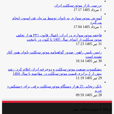
بررسی بازار موتورسیکلت ایران
1 مرداد 1405 17:17
آموزش موتورسواری به بانوان توسط مربیان فدراسیون انجام
می‌گیرد
1 مرداد 1405 17:04
فاجعه موتورسواری در ایران: اعمال قانون ۴۴۱ هزار تخلف
موتورسیکلت از ابتدای سال 1405 تا کنون در پایتخت
31 تیر 1405 17:23
رئیس پلیس راهور: صدور گواهینامه موتورسیکلت بانوان هنوز آغاز
نشده است
30 تیر 1405 16:14
پیشکسوت صنعت موتورسیکلت و دوچرخه ایران اعلام کرد: رشد
بیش از 2 برابری قیمت موتورسیکلت در مقایسه با سال 1404
29 تیر 1405 11:19
بابک زنجانی 25 هزار دستگاه موتورسیکلت برقی برای «پستکس»
خرید
28 تیر 1405 09:59
ارتباط با موتورسیکلت نیوز