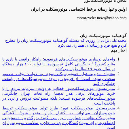
تماس با موتورسیکلت‌نیوز
اولین و تنها رسانه برخط اختصاصی موتورسیکلت در ایران
motorcyclet.news@yahoo.com
گواهینامه موتورسیکلت زنان
محمدعلی نژادیان: روزی که مسئله گواهینامه موتورسیکلت زنان را مطرح
کردم هیچ فرد و رسانه‌ای همیاری نمی‌کرد
اخبار مهم
وام‌های نوسازی موتورسیکلت‌های فرسوده؛ راهکار واقعی یا بازی با
منابع کشور؟ / جایگزینی کامل فرسوده‌ها با تولید ۶۰۰ هزار دستگاه
در سال حدود ۱۹ سال طول می‌کشد
پیشنهاد مدیرمسئول «موتورسیکلت‌نیوز» به دولت: وقت تصمیم
سخت رسیده است؛ از فروش و تردد موتورسیکلت‌ها در پایتخت
جلوگیری کنید
مدیرمسئول موتورسیکلت‌نیوز خطاب به دولت: سرمایه مردم را با
خرید موتورهای برقی هدر ندهید/ راه نجات تهران جایگزینی
موتورسیکلت‌های فرسوده نیست؛ بلکه ممنوعیت فروش و تردد در
پایتخت است
مدیرمسئول موتورسیکلت نیوز: طرح تولید موتورسیکلت توسط
خودروسازان می‌تواند به کنترل بازار منجر شود/ آلایندگی
موتورسیکلت‌های نوشماره را بررسی کنید/ بزرگ‌ترین «مسئولیت
اجتماعی» برای مونتاژکنندگان توجه به جان و سلامت موتورسواران
است