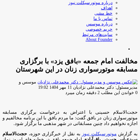
درباره موتورسیکلت نیوز
اهداف
خط مشی
تماس با ما
درباره موسس
حریم خصوصی
سایت‌های مرتبط
About Founder
جستجو
برای
مخالفت امام جمعه «بافق یزد» با برگزاری
مسابقه موتورسواری زنان در این شهرستان
موسس و
ارسال
مدیرمسئول: دکتر محمدعلی نژادیان
11 مهر 1404 19:02
ایمیل
0
خواندن این مطلب 2 دقیقه زمان میبرد
حجت‌الاسلام حسینی با اعتراض به درخواست برگزاری مسابقه
موتورسواری زنان در بافق گفت: ما مردم بافق با این برنامه مخالفیم و
اجازه نخواهیم داد چنین مسابقاتی در شهر مذهبی ما برگزار شود.
به گزارش
موتورسیکلت نیوز
به نقل از خبرگزاری حوزه،
حجت‌الاسلام
سیدعباس حسینی باقرآبادی
امام جمعه بافق در خطبه های امروز نماز