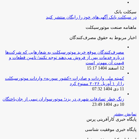
صفحه
قبلی
بعدی
سیکلت بانک
در سیکلت بانک آگهی‌های خود را رایگان منتشر کنید
ماهنامه صنعت موتورسیکلت
اخبار مربوط به حقوق مصرف‌کنندگان
مصرف‌کنندگان موقع خرید موتورسیکلت به شعارهایی که شرکت‌ها
درباره خدمات پس از فروش می‌دهند توجه نکنند/ تامین قطعات و
قیمت آن مهم‌تر است
12 اسفند 1404 15:17
کمیته ملی واردات و صادرات «کشور سوریه» واردات موتورسیکلت
را از ۱ آوریل ۲۰۲۶ ممنوع کرد
11 دی 1404 07:32
زنگ خطر تصادفات شهری در یزد؛ موتورسواران نیمی از جان‌باختگان
10 دی 1404 23:49
نمایش بیشتر
پایگاه خبری کارآفرینی پرس
پایگاه خبری موفقیت شناسی