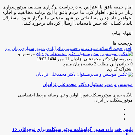
امام جمعه بافق با اعتراض به درخواست برگزاری مسابقه موتورسواری
زنان در بافق، اظهار کرد: ما مردم بافق با این برنامه مخالفیم و اجازه
نخواهیم داد چنین مسابقاتی در شهر مذهبی ما برگزار شود، مسئولان
باید با کسانی که چنین نامه‌هایی ارسال کرده‌اند برخورد کنند.
انتهای پیام/
برچسب ها
بافق
حجت‌الاسلام سیدعباس حسینی باقرآبادی
موتورسواری زنان
یزد
موسس و
ارسال
مدیرمسئول: دکتر محمدعلی نژادیان
11 مهر 1404 19:02
ایمیل
0
خواندن این مطلب 2 دقیقه زمان میبرد
اشتراک گذاری
چاپ
فیس
توئیتر
واتس
تلگرام
لینکدین
اشتراک
(X)
آپ
بوک
گذاری
موسس و مدیرمسئول: دکتر محمدعلی نژادیان
از
طریق
ایمیل
پایگاه خبری موتورسیکلت‌نیوز | اولین و تنها رسانه برخط اختصاصی
موتورسیکلت در ایران
وبسایت
لینکدین
اینستاگرام
پلیس
پلیس خبر داد: صدور گواهینامه موتورسیکلت برای نوجوانان ۱۶
خبر