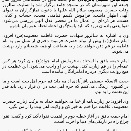
جمعه این شهرستان که در مسجد جامع برگزار شد با تسلیت سالروز
وفات حضرت معصومه سلام الله علیها با دعوت نمازگزاران به تقوای
الهی اظهار داشت: فراموش نکنیم قیامتی هست، حساب و کتابی
هست. هر ذره‌ای از اعمال ما در محضر عدل الهی بررسی می‌شود.
تقوا یعنی یادمان نرود که باید پاسخ‌گوی لحظه‌لحظه عمرمان باشیم.
وی با اشاره به سالروز شهادت حضرت فاطمه معصومه(س) افزود:
امام صادق(ع) پیش از تولد حضرت فرمود: دختری از نسل من به نام
فاطمه در قم دفن خواهد شد و به شفاعت او همه شیعیانم وارد بهشت
می‌شوند.
امام جمعه بافق با استناد به فرمایش امام جواد(ع) بیان کرد: هر کس
عمه‌ام را در قم زیارت کند، بهشت بر او واجب می‌شود. این عظمت در
هیچ روایت دیگری درباره امامزادگان نیامده است.
حجت الاسلام حسینی باقرآبادی ادامه داد: قم حرم اهل بیت است و ما
در کشوری زندگی می‌کنیم که حرم اهل بیت در آن قرار دارد. باید قدر
این نعمت را بدانیم.
وی افزود: در زیارت‌نامه از خدا می‌خواهیم خدایا به برکت زیارت حضرت
معصومه، عاقبت مرا ختم به خیر کن و ولایت اهل بیت را از من نگیر.
امام جمعه بافق در آغاز خطبه دوم بر اهمیت تقوا تأکید کرد و گفت: تقوا
چراغ راه در تاریکی‌های دنیا و آخرت است.
حجت الاسلام حسینی باقرآبادی با اشاره به حرکت ناوگان صمود به