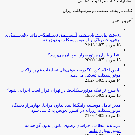
انتشارات کتاب موفقیت شناسی
کتاب تاریخچه صنعت موتورسیکلت ایران
آخرین اخبار
پژوهش تازه درباره خطر آسیب مغزی با اسکوترهای برقی: اسکوتر
برقی، خطرناک‌تر از موتورسیکلت و دوچرخه!
16 مرداد 1405 21:18
انتظار بانوان موتورسوار به پایان می‌رسد؟
15 مرداد 1405 20:09
پلیس اعلام کرد: 56 درصد فوتی‌های تصادفات قم را راکبان
موتورسیکلت تشکیل می‌دهند
14 مرداد 1405 21:27
آیا طرح ترافیک موتورسیکلت‌ها در تهران قرار است اجرایی شود؟
13 مرداد 1405 19:56
مدیر عامل موسسه راهگشا بنیاد تعاون فراجا: چهارهزار دستگاه
موتورسیکلت روزانه در کشور تعویض پلاک می شود
12 مرداد 1405 21:02
فرمانده انتظامی خراسان رضوی: بانوان بدون گواهینامه
موتورسواری نکنند