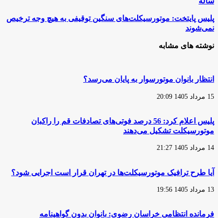
ساله
داد:
صدور
پلیس
پلیس پایتخت: موتورسیکلت‌های سنگین توقیفی به هیچ وجه ترخیص
گواهینامه
پایتخت:
نمی‌شوند
موتورسیکلت
موتورسیکلت‌های
برای
سنگین
نوشته های مشابه
نوجوانان
توقیفی
۱۶
به
ساله
هیچ
وجه
انتظار بانوان موتورسوار به پایان می‌رسد؟
ترخیص
نمی‌شوند
15 مرداد 1405 20:09
پلیس اعلام کرد: 56 درصد فوتی‌های تصادفات قم را راکبان
موتورسیکلت تشکیل می‌دهند
14 مرداد 1405 21:27
آیا طرح ترافیک موتورسیکلت‌ها در تهران قرار است اجرایی شود؟
13 مرداد 1405 19:56
فرمانده انتظامی خراسان رضوی: بانوان بدون گواهینامه