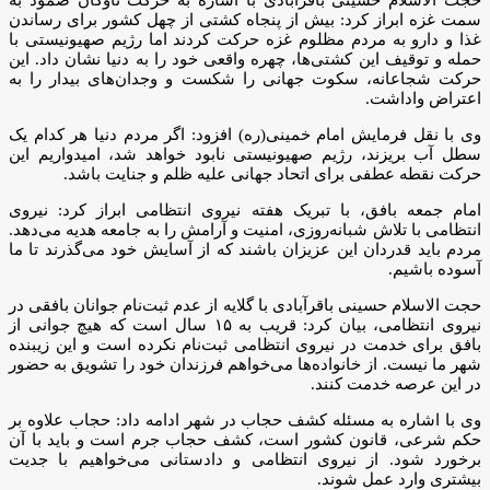
سمت غزه ابراز کرد: بیش از پنجاه کشتی از چهل کشور برای رساندن
غذا و دارو به مردم مظلوم غزه حرکت کردند اما رژیم صهیونیستی با
حمله و توقیف این کشتی‌ها، چهره واقعی خود را به دنیا نشان داد. این
حرکت شجاعانه، سکوت جهانی را شکست و وجدان‌های بیدار را به
اعتراض واداشت.
وی با نقل فرمایش امام خمینی(ره) افزود: اگر مردم دنیا هر کدام یک
سطل آب بریزند، رژیم صهیونیستی نابود خواهد شد، امیدواریم این
حرکت نقطه عطفی برای اتحاد جهانی علیه ظلم و جنایت باشد.
امام جمعه بافق، با تبریک هفته نیروی انتظامی ابراز کرد: نیروی
انتظامی با تلاش شبانه‌روزی، امنیت و آرامش را به جامعه هدیه می‌دهد.
مردم باید قدردان این عزیزان باشند که از آسایش خود می‌گذرند تا ما
آسوده باشیم.
حجت الاسلام حسینی باقرآبادی با گلایه از عدم ثبت‌نام جوانان بافقی در
نیروی انتظامی، بیان کرد: قریب به ۱۵ سال است که هیچ جوانی از
بافق برای خدمت در نیروی انتظامی ثبت‌نام نکرده است و این زیبنده
شهر ما نیست. از خانواده‌ها می‌خواهم فرزندان خود را تشویق به حضور
در این عرصه خدمت کنند.
وی با اشاره به مسئله کشف حجاب در شهر ادامه داد: حجاب علاوه بر
حکم شرعی، قانون کشور است، کشف حجاب جرم است و باید با آن
برخورد شود. از نیروی انتظامی و دادستانی می‌خواهیم با جدیت
بیشتری وارد عمل شوند.