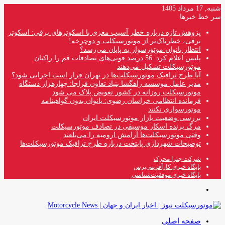
شنبه, 17 مرداد 1405
سر خط خبرها
پژوهش تازه درباره خطر آسیب مغزی با اسکوترهای برقی: اسکوتر
برقی، خطرناک‌تر از موتورسیکلت و دوچرخه!
انتظار بانوان موتورسوار به پایان می‌رسد؟
پلیس اعلام کرد: 56 درصد فوتی‌های تصادفات قم را راکبان
موتورسیکلت تشکیل می‌دهند
آیا طرح ترافیک موتورسیکلت‌ها در تهران قرار است اجرایی شود؟
مدیر عامل موسسه راهگشا بنیاد تعاون فراجا: چهارهزار دستگاه
موتورسیکلت روزانه در کشور تعویض پلاک می شود
فرمانده انتظامی خراسان رضوی: بانوان بدون گواهینامه
موتورسواری نکنند
بررسی وضعیت بازار موتورسیکلت ایران
مرگ برنده اسکار موسیقی در تصادف موتورسیکلت
وقتی موتورسیکلت‌ها آرامش ارومیه را می‌بلعند
توضیحات شهرداری پایتخت درباره طرح ترافیک موتورسیکلت‌ها
شرکت چترا محرک
پایگاه خبری کارآفرینی‌پرس
پایگاه خبری موفقیت‌شناسی
منو
صفحه اصلی