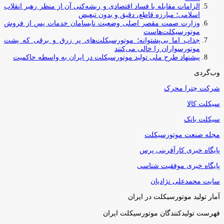
الزامات مقابله با فساد اقتصادی و ریشه‌کنی آن از منظر رهبر انقلاب
اسلامی؛ مبارزه قاطع، دقیق و بدون تبعیض
وزارت صمت مقصر اصلی وضعیت نابسامان خدمات پس از فروش
موتورسیکلت‌هاست
جذاب اما بی‌پشتوانه؛ موتورسیکلت‌های پر زرق‌ و برقی که پشت
موتورسواران را خالی می‌کنند
پیشنهاد طرح ملی تولید موتورسیکلت در ایران به واسطه حاکمیت
وب‌گردی
شرکت چترا محرک
سیکلت کالا
سیکلت بانک
مجله صنعت موتورسیکلت
پایگاه خبری کارآفرینی پرس
پایگاه خبری موفقیت شناسی
سایت محمدعلی نژادیان
آمار تولید موتورسیکلت در ایران
فهرست تولیدکنندگان موتورسیکلت ایران