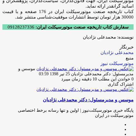
موتورسیکلت ایران، جهت قانون‌گذاران، سیاست‌گذاران، پژوهشگران و
اساتید گرانقدر ارائه نماید.
کتاب تاریخچه صنعت موتورسیکلت ایران در 176 صفحه و با قیمت
30000 هزار تومان توسط انتشارات موفقیت‌شناسی منتشر شد.
سفارش کتاب تاریخچه صنعت موتورسیکلت ایران:
09128237336
نویسنده: محمدعلی نژادیان
خبرنگار
محمدعلی نژادیان
منبع
موتورسیکلت نیوز
موسس و
ارسال
مدیرمسئول: دکتر محمدعلی نژادیان
25 تیر 1398 03:59
ایمیل
0
خواندن این مطلب 10 دقیقه زمان میبرد
اشتراک گذاری
چاپ
فیس
توئیتر
واتس
تلگرام
لینکدین
اشتراک
(X)
آپ
بوک
گذاری
موسس و مدیرمسئول: دکتر محمدعلی نژادیان
از
طریق
ایمیل
پایگاه خبری موتورسیکلت‌نیوز | اولین و تنها رسانه برخط اختصاصی
موتورسیکلت در ایران
وبسایت
لینکدین
اینستاگرام