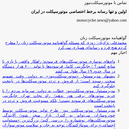
تماس با موتورسیکلت‌نیوز
اولین و تنها رسانه برخط اختصاصی موتورسیکلت در ایران
motorcyclet.news@yahoo.com
گواهینامه موتورسیکلت زنان
محمدعلی نژادیان: روزی که مسئله گواهینامه موتورسیکلت زنان را مطرح
کردم هیچ فرد و رسانه‌ای همیاری نمی‌کرد
اخبار مهم
وام‌های نوسازی موتورسیکلت‌های فرسوده؛ راهکار واقعی یا بازی با
منابع کشور؟ / جایگزینی کامل فرسوده‌ها با تولید ۶۰۰ هزار دستگاه
در سال حدود ۱۹ سال طول می‌کشد
پیشنهاد مدیرمسئول «موتورسیکلت‌نیوز» به دولت: وقت تصمیم
سخت رسیده است؛ از فروش و تردد موتورسیکلت‌ها در پایتخت
جلوگیری کنید
مدیرمسئول موتورسیکلت‌نیوز خطاب به دولت: سرمایه مردم را با
خرید موتورهای برقی هدر ندهید/ راه نجات تهران جایگزینی
موتورسیکلت‌های فرسوده نیست؛ بلکه ممنوعیت فروش و تردد در
پایتخت است
مدیرمسئول موتورسیکلت نیوز: طرح تولید موتورسیکلت توسط
خودروسازان می‌تواند به کنترل بازار منجر شود/ آلایندگی
موتورسیکلت‌های نوشماره را بررسی کنید/ بزرگ‌ترین «مسئولیت
اجتماعی» برای مونتاژکنندگان توجه به جان و سلامت موتورسواران