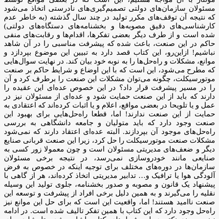
مسئولان سازمان‌های دولتی تصمیم‌گیری‌های نادرستی اتخاذ می‌شود
که نتیجه آن توقف‌های مکرر تولید در چند سال گذشته (به خاطر عدم
کارشناسی‌های دقیق مصوبه‌ها و بخشنامه‌های دستگاه‌های دولتی)
شده است و از طرف دیگر بعضی تفکرها، اقدام‌ها و رقابت‌های منفی
حاکم در این صنعت، باعث شده که پیشرفت مناسبی را در آن شاهد
نباشیم! ازاین‌رو، این کتاب قصد دارد به تبیین این موضوع بپردازد و
موانع، مشکلات و راه‌حل‌ها را به نوبه خود بیان کند. در نهایت سوال‌هایی
که مطرح می‌شود، این است که با این اوضاع و شرایط حاکم بر صنعت
موتورسیکلت، چگونه می‌توان مشکلات این صنعت را برطرف کرد و آن
را در مسیر پیشرفت قرار داد؟ در این خصوص عده‌ای این عقیده را
دارند که باید از این صنعت حمایت شود و عده‌ای از مسئولان نیز در
عمل و یا تلویحا در بعضی مواقع، اعلام و یا اثبات کرده‌اند که اعتقادی به
حمایت از این صنعت ندارند! اما، قطعا راه‌حل‌هایی برای بهبود این
صنعت وجود دارد که باید متولیان و جامعه دانشگاهی به بررسی
راه‌حل‌های موجود آن بپردازند. البته عده‌ای اعتقاد دارند که نمی‌شود
مشکلات صنعت موتورسیکلت را حل کرد، زیرا این صنعت قربانی صنایع
دیگر و ضعف‌های مدیریتی مسئولان است و چون معمولا زور کسی به
صنایعی مانند خودروسازی نمی‌رسد، در نتیجه برخی مسئولان
سازمان‌ها در دوره‌های مختلف برای توجیه اینکه در خصوص به فرض
آلودگی هوا یا ترافیک و… تدابیر مدیریتی اتخاذ کرده‌اند، هر از گاهی با
پیشنهاد یک قانون و مصوبه و صدور بخشنامه، جلوی تولید این وسیله
نقلیه را می‌گیرند و به همین دلیل برخی افراد از پیشرفت و توسعه این
صنعت ناامید هستند! اما، واقعیت این است که برای حل این موانع نیز
راه‌حل وجود دارد که این کتاب با همین تفکر تالیف شده است. در ادامه