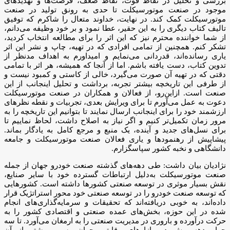
بررسی و تحلیل در نقاط قوت، نقاط ضعف، فرصت‌ها و تهدیدهای
موجود در صنعت موتورسیکلت تا حدی به رونق تولید در صنعت
موتورسیکلت کمک کند. در نهایت، خداوند متعال را شاکرم که توفیق
تالیف کتاب دیگری را به این حقیر، عطا نمود و بر خود وظیفه می‌دانم،
از شما خواننده محترم نیز که این اثر را برای مطالعه انتخاب کردید،
تشکر ‌کنم. همچنین از تمامی افرادی که در تهیه، چاپ و نشر این اثر
یاری رسانده‌اند، قدردانی می‌نمایم و امیداورم به اهداف مدنظر از
تدوین کتاب، دست یافته باشم. اما از آنجا که همیشه، هر اثر با تمامی
دقتی که در تهیه آن صورت می‌گیرد، خالی از کاستی و کمبود نیست و
از طرفی این تاریخچه بیشتر تجربه، برداشت و تحلیل اینجانب از این
صنعت است. ازاین‌رو، از فعالان و همکاران در صنعت موتورسیکلت
دعوت به‌ عمل می‌آورم تا برای ویرایش بعدی، تجربیات و نقطه نظرهای
ارزشمند خود را برای اینجانب ارسال نمایند تا بتوانیم این تاریخچه را به
مرور زمان تکمیل‌تر کنیم و اگر نیاز به اصلاح داشت، لحاظ نماییم تا
برای نسل‌های جدید و آینده، یک منبع و مرجع کامل به یادگار بماند.
پیشاپیش از رهنمودها و یاری فعالان صنعت موتورسیکلت و جامعه
دانشگاهی و نخبه کشور سپاسگزارم.
نژادیان بیان داشت: طی دهه‌های گذشته صنعت خودرو جهان از جمله
صنعت موتورسیکلت به‌‌دلیل ارتباطات گسترده خود با سایر صنایع،
نقش بسیار موثری در توسعه صنعتی کشورها داشته‌ است. کشورهایی
که توسعه صنعت خودرو را در توسعه صنعتی خود محور استراتژیک قرار
داده‌اند، به خوبی دریافته‌اند که تحقیقات و سرمایه‌گذاری‌های انجام
شده در این حوزه، بخش‌های عمده صنعتی و اقتصادی کشور را به
حرکت درآورده و باروری در مدیریت صنعتی را به ارمغان می‌آورد. تا سه
چهار دهه پیش در بازارهای رقابتی جهان، سهم بیشتر از آن