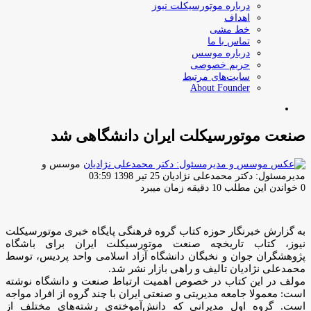
درباره موتورسیکلت نیوز
اهداف
خط مشی
تماس با ما
درباره موسس
حریم خصوصی
سایت‌های مرتبط
About Founder
جستجو
برای
صنعت موتورسیکلت ایران دانشگاهی شد
موسس و
ارسال
مدیرمسئول: دکتر محمدعلی نژادیان
25 تیر 1398 03:59
ایمیل
0
خواندن این مطلب 10 دقیقه زمان میبرد
به گزارش خبرنگار حوزه کتاب گروه فرهنگی پایگاه خبری موتورسیکلت
نیوز، کتاب تاریخچه صنعت موتورسیکلت ایران برای باشگاه
پژوهشگران جوان و نخبگان دانشگاه آزاد اسلامی واحد پردیس، توسط
محمدعلی نژادیان تالیف و راهی بازار نشر شد.
مولف در این کتاب در خصوص اهمیت ارتباط صنعت و دانشگاه نوشته
است: معمولا جامعه مدیریتی و صنعتی ایران با چند گروه از افراد مواجه
است. گروه اول مدیرانی که دانش‌آموخته‌ی رشته‌های مختلف از