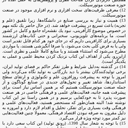
حوزه صنعت موتورسیکلت.
12) معرفی ظرفیت‌های سخت افزاری و نرم افزاری موجود در صنعت
موتورسیکلت.
13) همیت و نیاز به بررسی صنایع در دانشگاه‌ها. زیرا تلفیق (علم و
تجربه) باعث تسریع در پیشرفت خواهد شد. (در حال حاضر يك نكته مهم
در خصوص موضوع کارآفرینی، نبود يك نقشه‌راه جامع و کامل در کشور
است. ما برنامه‌هاى تلويزيونى، سخنرانى و حتى كتاب‌هاى ارزشمند
بسيارى براى كارافرينى داريم كه در جاى خود هر كدام قابل تقدير است
ولى يا به فرض كلى بحث مى‌شود، يا صرفا انگيزشى هستند، يا مواردى
مطرح مى‌شود كه استثناء هستند و يا منابع كاملا علمى و نظرى است.
ازاین‌رو، يكى از اهداف این کتاب نزدیک کردن محیط علمی و عملی به
یکدیگر است).
14) در گذشته به‌دلیل شرایط و طرز تفکر حاکم بر فضای تولید ایران،
برخی تولیدکنندگان بیشتر با دید بازرگانی به تولید نگاه می‌کردند ولی
امروز با توجه به پیشرفت روزافزون علم و تکنولوژی و ارتقای سطح
استانداردها، شاهد تغییر و تحول‌های جدیدی در صنایع گوناگون و از
جمله صنعت موتورسیکلت هستیم که بر همین اساس نیاز است برای
پیشرفت همه جانبه، فعالیت‌های علمی و فرهنگی خاصی در هر صنعت
صورت پذیرد تا به خودکفایی برسیم و در همین راستا نیز این کتاب
نوشته شد! البته همان‌طور كه مستحضر هستيد، فعالیت‌های علمی و
فرهنگى وقت بسيارى برای تفكر، تحليل و اقدام لازم دارد و امروزه به
دليل مقرون به صرفه نبودن اقتصاد فرهنگى، معمولا چنین فعالیت‌هایی
نيز كمتر مورد توجه ویژه قرار مى‌گيرد.
15) با توجه به شعار سال 1398، (رونق تولید) این کتاب سعی دارد با