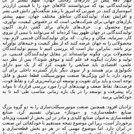
تولیدکنندگانی بود که می‌توانستند کالاهای خود را با قیمتی ارازن‌تر
انبوه‌سازی کنند. در صورتی که امروز با رشد شگفت‌آور دانش فنی بشر
و افزایش تعداد تولیدکنندگان مناطق مختلف جهان، سهم بیشتر
بازارهای جهانی برای شرکت‌هایی است که در خصوص کیفیت، نوآوری،
تنوع محصول و… حرف‌های تازه‌ای برای گفتن دارند. اکنون
تولیدکنندگانی در جهان ظهور پیدا کرده‌اند که می‌توانند با نیمی از نیروی
کار، سرمایه، مکان و زمان… که برای تولیدکنندگان قدیمی لازم بود،
محصولاتی را به جهان عرضه کنند که از نظر کیفیت و جنبه‌های نوآورانه
برتر باشد. بنابراین، نیاز است که بررسی کنیم تا ببینیم تولیدکنندگان
محصولات برتر، چگونه توانسته‌اند در مقابل تولیدکنندگان قدیمی، در
تولید و تجارت اینگونه قد علم کنند و موفق شوند؟! پس از نظر دید
علمی- اقتصادی باید صنایعی را تقویت کرد که از یک سو دارای
تکنولوژی برتر هستند و از سوی دیگر بازار گسترده داخلی برای آن
وجود دارد. با این ویژگی‌ها صنعت موتورسیکلت قطعا عمیق و قابل
توجه است و باید برای تقویت و توسعه آن برنامه‌ریزی کرد و نقاط قوت،
فرصت‌ها، نقاط ضعف و تهدیدهای آن را مورد بررسی قرارداد تا بتواند
راه پیشرفت و توسعه را در یک بازه زمانی مناسب طی کند تا به
خودکفایی برسد.
نژادیان افزود: همچنین صنعت موتورسیکلت‌سازی را به دو گروه بزرگ
صنایع «قطعه‌سازی» و «مونتاژ» می‌توان تقسیم کرد. صنایع
قطعه‌سازی به‌عنوان صنایع کلیدی و مادر در این بخش از اهمیت ویژه‌ای
برخوردار است، زیرا این موضوع نتیجه مستقیم با خودکفائی این صنعت
در ایران دارد. اما موضوع مهمی که در هر دو بخش قطعه‌سازی و
مونتاژ با آن مواجه هستیم، این است که در بعضی مواقع توسط