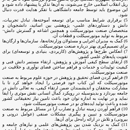
ریل انقلاب اسلامی خارج می‌شوند، به آن‌ها تذکر یا پیشنهاد داده شود و
این موضوع باید توسط جامعه دانشگاهی با تفکر هدایت قدرت دنبال
شود.
5) برقراری شرایط مناسب برای توسعه آموخته‌ها، تبادل تجربیات،
دانش و دستاوردهای علمی- پژوهشی بین اساتید، دانشجویان و
متخصصان صنعت موتورسیکلت و همچنین اشاعه و گسترش دانش¬
مربوط به تولید موتورسیکلت و قطعات آن.
6) کمک به مدیران اجرایی و مسئولان وزارتخانه‌ها، سازمان‌ها و ارگان‌ها
برای تصمیم‌گیری بهتر درباره صنعت موتورسیکلت.
7) انعکاس طرح‌ها و پژوهش‌های (کاربردی، بنیادی و توسعه‌ای) برای
تقویت پایه‌های علمی کشور.
8) ارتقای سطح کیفی آموزش و پژوهش، ارتقاء مستمر دانش فنی و
کیفیت تولیدات و خدمات و فراهم ساختن فضای نوآوری و خلاقیت در
صنعت موتورسیکلت.
9) فراهم کردن فضای تحقیق و پژوهش در حوزه علوم مربوط به صنعت
موتورسیکلت که این کتاب خود فرصتی را ایجاد خواهد کرد تا با
مشارکت محققان و اندیشمندان ضمن ارتقاء کیفی‌، به تعالی دانش در
جامعه بپردازد و بدینوسیله در رویکرد کمال انسانی نقش موثری را ایفا
نماید و در نهایت به اندازه توان خود باعث تامین نیاز تحقیقاتی کشور
شده و باعث تولید ایده‌های نو در صنعت موتورسیکلت شود.
10) فرآهم آوردن زمینه تبادل و تضارب آرا در مسائل مربوط به صنعت
موتورسیکلت و تبیین و پیگیری مشکلات صنفی (عوامل درونی و
بیرونی) و تلاش در ارائه راه‌حل برای آن‌ها.
11) کمک به نزدیک شدن بین پژوهش‌های علمی و نیازهای جامعه و
همچنین کاربردی کردن مباحث نظری و پژوهش‌های به‌ عمل آمده در