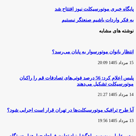
پایگاه
پایگاه خبری موتورسیکلت نیوز افتتاح شد
خبری
موتورسیکلت
به
به فکر واردات باشیم صنعتگر نیستیم
نیوز
فکر
افتتاح
واردات
نوشته های مشابه
شد
باشیم
صنعتگر
نیستیم
انتظار بانوان موتورسوار به پایان می‌رسد؟
15 مرداد 1405 20:09
پلیس اعلام کرد: 56 درصد فوتی‌های تصادفات قم را راکبان
موتورسیکلت تشکیل می‌دهند
14 مرداد 1405 21:27
آیا طرح ترافیک موتورسیکلت‌ها در تهران قرار است اجرایی شود؟
13 مرداد 1405 19:56
مدیر عامل موسسه راهگشا بنیاد تعاون فراجا: چهارهزار دستگاه