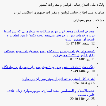
پایگاه ملی اطلاع‌رسانی قوانین و مقررات کشور
سامانه ملی اطلاع‌رسانی قوانین و مقررات جمهوری اسلامی ایران
مشکلات موتورسواران
مصرف‌کنندگان موقع خرید موتورسیکلت به شعارهایی که شرکت‌ها
درباره خدمات پس از فروش می‌دهند توجه نکنند/ تامین قطعات و
قیمت آن مهم‌تر است
12 اسفند 1404 15:17
کمیته ملی واردات و صادرات «کشور سوریه» واردات موتورسیکلت
را از ۱ آوریل ۲۰۲۶ ممنوع کرد
11 دی 1404 07:32
زنگ خطر تصادفات شهری در یزد؛ موتورسواران نیمی از جان‌باختگان
10 دی 1404 23:49
اهدای کلاه ایمنی به تعدادی از موتورسواران در دماوند
5 دی 1404 19:57
حجت‌الاسلام و المسلمین مجید انصاری: موتورسواری زنان خلاف
قانون نیست
25 آذر 1404 20:40
صفحه