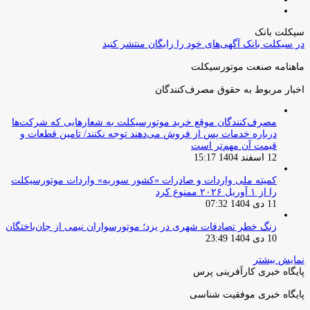
صفحه
قبلی
بعدی
سیکلت بانک
در سیکلت بانک آگهی‌های خود را رایگان منتشر کنید
ماهنامه صنعت موتورسیکلت
اخبار مربوط به حقوق مصرف‌کنندگان
مصرف‌کنندگان موقع خرید موتورسیکلت به شعارهایی که شرکت‌ها
درباره خدمات پس از فروش می‌دهند توجه نکنند/ تامین قطعات و
قیمت آن مهم‌تر است
12 اسفند 1404 15:17
کمیته ملی واردات و صادرات «کشور سوریه» واردات موتورسیکلت
را از ۱ آوریل ۲۰۲۶ ممنوع کرد
11 دی 1404 07:32
زنگ خطر تصادفات شهری در یزد؛ موتورسواران نیمی از جان‌باختگان
10 دی 1404 23:49
نمایش بیشتر
پایگاه خبری کارآفرینی پرس
پایگاه خبری موفقیت شناسی