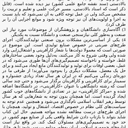
بالادستی (سند نقشه جامع علمی کشور) نیز دیده شده است. (قابل
ذکر است که اسناد بالادستی، مسیر حرکت علمی و تعلیم و تربیت را
مشخص می‌کند ولی در عمل توجه کافی به آن نمی‌شود که باید نسبت
به اجرا و اولویت‌های آن نیز توجه ویژه شود و موانع اجرایی آن را بر
طرف کرد).
3) آگاه‌سازی دانشگاهیان و پژوهشگران از موضوعات مورد نیاز این
صنعت و به‌طور کلی نیازسنجی صنعت و دانشگاه نسبت به یکدیگر.
4) یکی از اساسی‌ترین مشکلات برون صنعتی تولیدکنندگان، اجرای
طرح‌های ضربتی در خصوص صنایع تولیدی است. این موضوع در
صورتی است که معمولا دولت‌ها با شعار کارآفرینی و اشتغال‌زایی وارد
شده ولی وقتی شروع به کار می‌کنند، به‌دلیل وجود بعضی ساختارهای
غلط، خواسته و ناخواسته تصمیم‌گیری‌های آ‌ن‌ها طوری می‌شود که در
عمل، بعضی اوقات برای تولید و تولیدکنندگان مانع ایجاد می‌کنند و برای
حل یک معضل، مشکلات دیگری را به‌وجود می‌آورند! از طرفی ما در
دوره‌ای زندگی می‌کنیم که در ایران هر سال تعداد زیادی جشنواره و
سمینار برای کارآفرینی و کارآفرینان برگذار می‌شود و حتی چند سالی
است که رشته دانشگاهی با عنوان «کارآفرینی»، در دانشگاه‌ها اضافه
شده و «مراکز کارآفرینی» نیز در تعدادی از دانشگاه‌های خوب کشور
ایجاد گردیده است. اما همچنان بدون توجه به شعارهایی که هر سال
توسط رهبر انقلاب اسلامی نام‌گذاری می‌شود و همچنین عدم توجه به
سیاست‌های کلی نظام در خصوص اقتصاد، اشتغال و تولید، همچنان با
اجرای طرح‌های درست مطالعه نشده مواجه هستیم. حال این کتاب
شاید بتواند با بازتاب دادن شرایط واقعی یکی از صنایع مهم کشور، در
حد خود به تصمیم‌گیری‌های مسئولان کمک کند. در واقع نیاز است
اداره‌های جمهوری اسلامی ایران به‌طور مداوم بررسی شود تا هر جا از