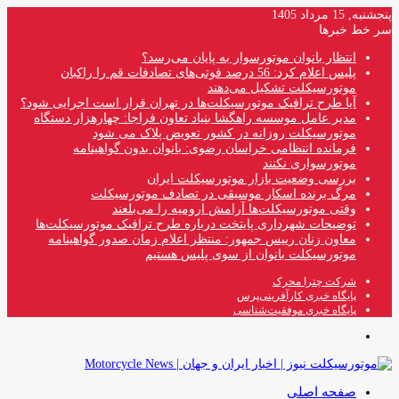
پنجشنبه, 15 مرداد 1405
سر خط خبرها
انتظار بانوان موتورسوار به پایان می‌رسد؟
پلیس اعلام کرد: 56 درصد فوتی‌های تصادفات قم را راکبان
موتورسیکلت تشکیل می‌دهند
آیا طرح ترافیک موتورسیکلت‌ها در تهران قرار است اجرایی شود؟
مدیر عامل موسسه راهگشا بنیاد تعاون فراجا: چهارهزار دستگاه
موتورسیکلت روزانه در کشور تعویض پلاک می شود
فرمانده انتظامی خراسان رضوی: بانوان بدون گواهینامه
موتورسواری نکنند
بررسی وضعیت بازار موتورسیکلت ایران
مرگ برنده اسکار موسیقی در تصادف موتورسیکلت
وقتی موتورسیکلت‌ها آرامش ارومیه را می‌بلعند
توضیحات شهرداری پایتخت درباره طرح ترافیک موتورسیکلت‌ها
معاون زنان رییس جمهور: منتظر اعلام زمان صدور گواهینامه
موتورسیکلت بانوان از سوی پلیس هستیم
شرکت چترا محرک
پایگاه خبری کارآفرینی‌پرس
پایگاه خبری موفقیت‌شناسی
منو
صفحه اصلی