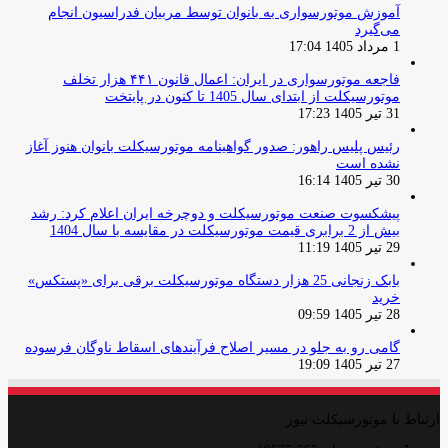
آموزش موتورسواری به بانوان توسط مربیان فدراسیون انجام
می‌گیرد
1 مرداد 1405 17:04
فاجعه موتورسواری در ایران: اعمال قانون ۴۴۱ هزار تخلف
موتورسیکلت از ابتدای سال 1405 تا کنون در پایتخت
31 تیر 1405 17:23
رئیس پلیس راهور: صدور گواهینامه موتورسیکلت بانوان هنوز آغاز
نشده است
30 تیر 1405 16:14
پیشکسوت صنعت موتورسیکلت و دوچرخه ایران اعلام کرد: رشد
بیش از 2 برابری قیمت موتورسیکلت در مقایسه با سال 1404
29 تیر 1405 11:19
بابک زنجانی 25 هزار دستگاه موتورسیکلت برقی برای «پستکس»
خرید
28 تیر 1405 09:59
گامی رو به جلو در مسیر اصلاح فرآیندهای اسقاط ناوگان فرسوده
27 تیر 1405 19:09
ارتباط با موتورسیکلت نیوز