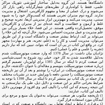
دانشگاه‌ها هستند. این گروه به‌دلیل ساختار آموزشی تئوریک مراکز
علمی، فقط با کوله‌باری از نظریه‌های شعارگرایانه راهی بازار کار
می‌شوند و درک عملی از معنا و مفهوم کارآفرینی، اشتغال و مدیریت
ندارند. گروه دوم مدیران تجربی هستند که کسب‌وکار خود را به شیوه
سنتی، مدیریت‌ می‌کنند و مهم‌ترین ابزار مدیریتی آن‌ها، تجربه صحیح و
غلط و آزمون و خطاست و البته عده‌ای نیز از مدیران و کارآفرینان
موفق، تحصیل‌کرده واقعی هستند. در این فضا، خلاء بسیار بزرگی بین
علم مدیریت و عمل مدیریت احساس می‌شود. حال آن‌چه که این خلاء را
می‌تواند پر کند، ارتباط بیشتر صنعت و دانشگاه است و از این طریق
می‌توان، مدیریت کسب و کار را به (علم، تجربه، هنر و مهارت) مجهز
کرد. در واقع این کتاب در پی آن است که بتواند، تبیین کند که نیاز داریم
(تجربه را علمی و علم را عملی) کنیم.
نژادیان بیان داشت: در سال 1378 که وارد صنعت موتورسیکلت شدم
به‌دلیل علاقه‌مند شدن به کار خود، خیلی زود شروع به آسیب‌شناسی
این صنعت کردم تا اینکه در سال 1385 برای اولین‌بار، تصمیم گرفتم
درباره صنعت موتورسیکلت بنویسم و مقاله‌ای با عنوان «گذشته، حال و
آینده صنعت موتورسیکلت در ایران» را نوشتم و بعد از آن نیز تاریخچه
صنعت موتورسیکلت را چندین دفعه با ویرایش جدید در نشریات مختلف
و از جمله در یک کتاب نیز منتشر کردم تا اینکه در سال 1398 با توجه به
شرایط بحرانی حاکم بر این صنعت و دلایل ذیل، طی یک نیازسنجی به
این نتیجه رسیدم که این کتاب را تالیف کنم. وی افزود از مهم‌ترین دلایل
تالیف این کتاب، عبارتند:
1) تاریخچه مکتوب هر صنعت، می‌تواند به‌عنوان یک منبع و مرجع برای
آیندگان مورد استفاده قرار گیرد.
2) برقراری ارتباط و ایجاد تعامل، بین دانشگاه و صنعت که در اسناد