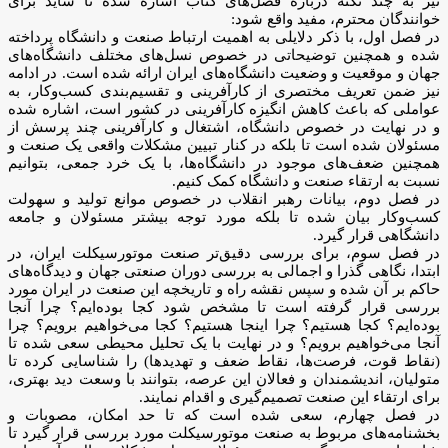
نیز به چند نکته درباره فصل‌های کتاب اشاره شده تا شاید برای
خوانندگان محترم، مفید واقع شود:
در فصل اول، با ذکر دلایلی به اهمیت ارتباط صنعت و دانشگاه پرداخته
شده و همچنین توضیحاتی در خصوص نسل‌های مختلف دانشگاه‌های
جهان و موقعیت و وضعیت دانشگاه‌های ایران ارائه شده است. در ادامه
نیز ضمن تعریف مختصری از کارآفرینی و تقسیم‌بندی کسب‌وکار، به
عواملی که باعث کاهش انگیزه کارآفرینی در کشور است، اشاره شده
و در نهایت در خصوص دانشگاه، اشتغال و کارآفرینی چند پرسش از
مسئولان شده است تا بلکه در کنار تبیین مشکلات واقعی یک صنعت و
همچنین ضعف‌های موجود در دانشگاه‌ها، با یک خرد جمعی، بتوانیم
نسبت به ارتقاء صنعت و دانشگاه کمک کنیم.
در فصل دوم، بیانات رهبر انقلاب در خصوص موانع تولید و سهولت
کسب‌وکار بیان شده تا بلکه مورد توجه بیشتر مسئولان و جامعه
دانشگاهی قرار گیرد.
در فصل سوم، برای بررسی دقیق‌تر صنعت موتورسیکلت ایران، در
ابتدا، نگاهی گذرا و اجمالی به‌ بررسی دوران صنعتی جهان و دیدگاه‌های
حاکم بر آن شده و سپس نقشه راه و تاریخچه این صنعت در ایران مورد
بررسی قرار گرفته است تا مشخص شود کجا بوده‌ایم؟ چرا آنجا
بوده‌ایم؟ کجا هستیم؟ چرا اینجا هستیم؟ کجا می‌خواهیم برویم؟ چرا
آنجا می‌خواهیم برویم؟ و در نهایت با یک تحلیل محیطی سعی شده تا
(نقاط قوت، فرصت‌ها، نقاط ضعف و تهدیدها) را شناسایی کرده تا
متولیان، اندیشمندان و فعالان این عرصه، بتوانند با وسعت دید بهتری،
برای ارتقاء این صنعت تصمیم‌گیری و اقدام نمایند.
در فصل چهارم، سعی شده است که تا حد امکان، مصوبات و
بخشنامه‌های مربوط به صنعت موتورسیکلت مورد بررسی قرار گیرد تا