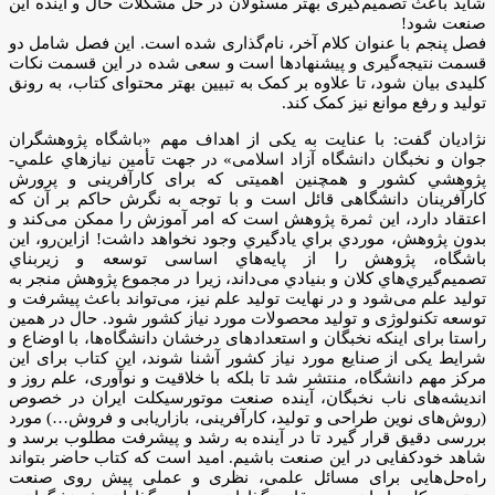
شاید باعث تصمیم‌گیری بهتر مسئولان در حل مشکلات حال و آینده این
صنعت شود!
فصل پنجم با عنوان کلام آخر، نام‌گذاری شده است. این فصل شامل دو
قسمت نتیجه‌گیری و پیشنهادها است و سعی شده در این قسمت نکات
کلیدی بیان شود، تا علاوه بر کمک به تبیین بهتر محتوای کتاب، به رونق
تولید و رفع موانع نیز کمک کند.
نژادیان گفت: با عنایت به یکی از اهداف مهم «باشگاه پژوهشگران
جوان و نخبگان دانشگاه آزاد اسلامی» در جهت تأمين نيازهاي علمي-
پژوهشي كشور و همچنین اهمیتی که برای کارآفرینی و پرورش
کارآفرینان دانشگاهی قائل است و با توجه به نگرش حاکم بر آن که
اعتقاد دارد، این ثمرة پژوهش است كه امر آموزش را ممكن می‌كند و
بدون پژوهش، موردي براي یادگیري وجود نخواهد داشت! ازاین‌رو، این
باشگاه، پژوهش را از پایه‌هاي اساسی توسعه و زیربناي
تصمیم‌گیري‌هاي كلان و بنیادي می‌داند، زیرا در مجموع پژوهش منجر به
تولید علم می‌شود و در نهایت تولید علم نیز، می‌تواند باعث پیشرفت و
توسعه تکنولوژی و تولید محصولات مورد نیاز کشور شود. حال در همین
راستا برای اینکه نخبگان و استعدادهای درخشان دانشگاه‌ها، با اوضاع و
شرایط یکی از صنایع مورد نیاز کشور آشنا شوند، این کتاب برای این
مرکز مهم دانشگاه، منتشر شد تا بلکه با خلاقیت و نوآوری، علم روز و
اندیشه‌های ناب نخبگان، آینده صنعت موتورسیکلت ایران در خصوص
(روش‌های نوین طراحی و تولید، کارآفرینی، بازاریابی و فروش…) مورد
بررسی دقیق قرار گیرد تا در آینده به رشد و پیشرفت مطلوب برسد و
شاهد خودکفایی در این صنعت باشیم. امید است که کتاب حاضر بتواند
راه‌حل‌هایی برای مسائل علمی، نظری و عملی پیش روی صنعت