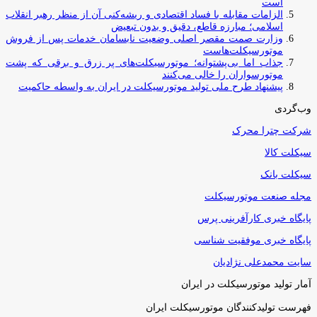
است
الزامات مقابله با فساد اقتصادی و ریشه‌کنی آن از منظر رهبر انقلاب
اسلامی؛ مبارزه قاطع، دقیق و بدون تبعیض
وزارت صمت مقصر اصلی وضعیت نابسامان خدمات پس از فروش
موتورسیکلت‌هاست
جذاب اما بی‌پشتوانه؛ موتورسیکلت‌های پر زرق‌ و برقی که پشت
موتورسواران را خالی می‌کنند
پیشنهاد طرح ملی تولید موتورسیکلت در ایران به واسطه حاکمیت
وب‌گردی
شرکت چترا محرک
سیکلت کالا
سیکلت بانک
مجله صنعت موتورسیکلت
پایگاه خبری کارآفرینی پرس
پایگاه خبری موفقیت شناسی
سایت محمدعلی نژادیان
آمار تولید موتورسیکلت در ایران
فهرست تولیدکنندگان موتورسیکلت ایران