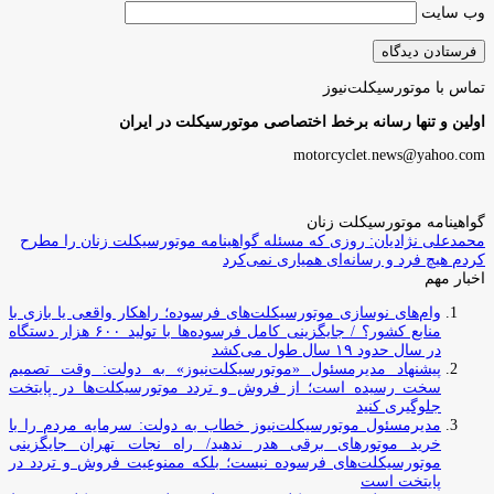
وب‌ سایت
تماس با موتورسیکلت‌نیوز
اولین و تنها رسانه برخط اختصاصی موتورسیکلت در ایران
motorcyclet.news@yahoo.com
گواهینامه موتورسیکلت زنان
محمدعلی نژادیان: روزی که مسئله گواهینامه موتورسیکلت زنان را مطرح
کردم هیچ فرد و رسانه‌ای همیاری نمی‌کرد
اخبار مهم
وام‌های نوسازی موتورسیکلت‌های فرسوده؛ راهکار واقعی یا بازی با
منابع کشور؟ / جایگزینی کامل فرسوده‌ها با تولید ۶۰۰ هزار دستگاه
در سال حدود ۱۹ سال طول می‌کشد
پیشنهاد مدیرمسئول «موتورسیکلت‌نیوز» به دولت: وقت تصمیم
سخت رسیده است؛ از فروش و تردد موتورسیکلت‌ها در پایتخت
جلوگیری کنید
مدیرمسئول موتورسیکلت‌نیوز خطاب به دولت: سرمایه مردم را با
خرید موتورهای برقی هدر ندهید/ راه نجات تهران جایگزینی
موتورسیکلت‌های فرسوده نیست؛ بلکه ممنوعیت فروش و تردد در
پایتخت است