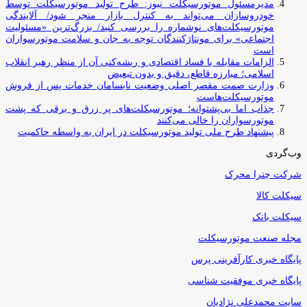
مدیرمسئول موتورسیکلت نیوز: طرح تولید موتورسیکلت توسط
خودروسازان می‌تواند به کنترل بازار منجر شود/ آلایندگی
موتورسیکلت‌های نوشماره را بررسی کنید/ بزرگ‌ترین «مسئولیت
اجتماعی» برای مونتاژکنندگان توجه به جان و سلامت موتورسواران
است
الزامات مقابله با فساد اقتصادی و ریشه‌کنی آن از منظر رهبر انقلاب
اسلامی؛ مبارزه قاطع، دقیق و بدون تبعیض
وزارت صمت مقصر اصلی وضعیت نابسامان خدمات پس از فروش
موتورسیکلت‌هاست
جذاب اما بی‌پشتوانه؛ موتورسیکلت‌های پر زرق‌ و برقی که پشت
موتورسواران را خالی می‌کنند
پیشنهاد طرح ملی تولید موتورسیکلت در ایران به واسطه حاکمیت
وب‌گردی
شرکت چترا محرک
سیکلت کالا
سیکلت بانک
مجله صنعت موتورسیکلت
پایگاه خبری کارآفرینی پرس
پایگاه خبری موفقیت شناسی
سایت محمدعلی نژادیان