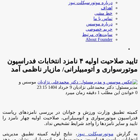
درباره موتورسیکلت نیوز
اهداف
خط مشی
تماس با ما
درباره موسس
حریم خصوصی
سایت‌های مرتبط
About Founder
جستجو
برای
تایید صلاحیت اولیه ۴ نامزد انتخابات فدراسیون
موتورسواری و اتومبیلرانی/ مازیار ناظمی آمد
موسس و
ارسال
مدیرمسئول: دکتر محمدعلی نژادیان
9 خرداد 1404 23:15
ایمیل
0
خواندن این مطلب 1 دقیقه زمان میبرد
کمیته تطبیق وزارت ورزش و جوانان در بررسی نامزدهای ریاست
فدراسیون موتورسواری و اتومبیلرانی، صلاحیت اولیه چهار نامزد را
تایید و سایر نامزدها را واجد شرایط تشخیص نداد.
به گزارش
موتورسیکلت نیوز
، نتایج اولیه کمیته تطبیق مدیریتی
انتخابات ریاست فدراسیون موتورسواری و اتومبیلرانی نشان می‌دهد