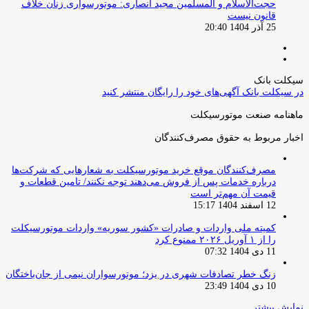
حجت‌الاسلام و المسلمین مجید انصاری: موتورسواری زنان خلاف
قانون نیست
25 آذر 1404 20:40
صفحه
صفحه
قبلی
بعدی
سیکلت بانک
در سیکلت بانک آگهی‌های خود را رایگان منتشر کنید
ماهنامه صنعت موتورسیکلت
اخبار مربوط به حقوق مصرف‌کنندگان
مصرف‌کنندگان موقع خرید موتورسیکلت به شعارهایی که شرکت‌ها
درباره خدمات پس از فروش می‌دهند توجه نکنند/ تامین قطعات و
قیمت آن مهم‌تر است
12 اسفند 1404 15:17
کمیته ملی واردات و صادرات «کشور سوریه» واردات موتورسیکلت
را از ۱ آوریل ۲۰۲۶ ممنوع کرد
11 دی 1404 07:32
زنگ خطر تصادفات شهری در یزد؛ موتورسواران نیمی از جان‌باختگان
10 دی 1404 23:49
نمایش بیشتر