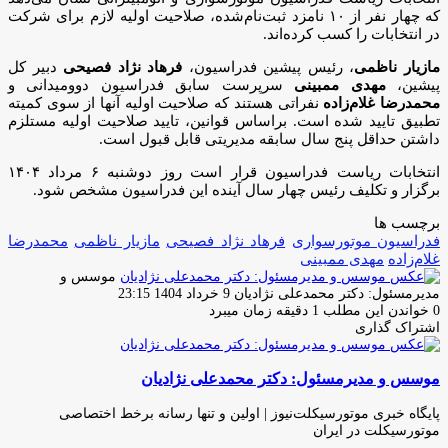
که چهار نفر از ۱۰ نامزد ثبت‌نام‌شده، صلاحیت اولیه لازم برای شرکت
در انتخابات را کسب کرده‌اند.
مازیار ناظمی
، رئیس پیشین فدراسیون،
فرهاد نژاد فصیحی
دبیر کل
پیشین،
مهدی ممبینی
سرپرست سابق فدراسیون دوومیدانی و
محمدرضا غلام‌زاده
نفراتی هستند که صلاحیت اولیه آنها از سوی کمیته
تطبیق تایید شده است. براساس قوانین، تایید صلاحیت اولیه مستلزم
داشتن حداقل پنج سال سابقه مدیریتی قابل قبول است.
انتخابات ریاست فدراسیون قرار است روز دوشنبه ۶ مرداد ۱۴۰۴
برگزار و تکلیف رئیس چهار سال آینده این فدراسیون مشخص شود.
برچسب ها
فدراسیون موتورسواری
فرهاد نژاد فصیحی
مازیار ناظمی
محمدرضا
غلام‌زاده
مهدی ممبینی
موسس و
ارسال
مدیرمسئول: دکتر محمدعلی نژادیان
9 خرداد 1404 23:15
ایمیل
0
خواندن این مطلب 1 دقیقه زمان میبرد
اشتراک گذاری
چاپ
فیس
توئیتر
واتس
تلگرام
لینکدین
اشتراک
(X)
آپ
بوک
گذاری
موسس و مدیرمسئول: دکتر محمدعلی نژادیان
از
طریق
ایمیل
پایگاه خبری موتورسیکلت‌نیوز | اولین و تنها رسانه برخط اختصاصی
موتورسیکلت در ایران