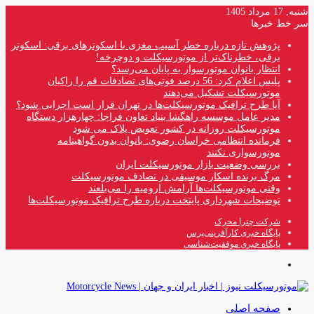
شنبه, 17 مرداد 1405
سر خط خبرها
پژوهش تازه درباره خطر آسیب مغزی با اسکوترهای برقی: اسکوتر
برقی، خطرناک‌تر از موتورسیکلت و دوچرخه!
انتظار بانوان موتورسوار به پایان می‌رسد؟
پلیس اعلام کرد: 56 درصد فوتی‌های تصادفات قم را راکبان
موتورسیکلت تشکیل می‌دهند
آیا طرح ترافیک موتورسیکلت‌ها در تهران قرار است اجرایی شود؟
مدیر عامل موسسه راهگشا بنیاد تعاون فراجا: چهارهزار دستگاه
موتورسیکلت روزانه در کشور تعویض پلاک می شود
فرمانده انتظامی خراسان رضوی: بانوان بدون گواهینامه
موتورسواری نکنند
بررسی وضعیت بازار موتورسیکلت ایران
مرگ برنده اسکار موسیقی در تصادف موتورسیکلت
وقتی موتورسیکلت‌ها آرامش ارومیه را می‌بلعند
توضیحات شهرداری پایتخت درباره طرح ترافیک موتورسیکلت‌ها
شرکت چترا محرک
پایگاه خبری کارآفرینی‌پرس
پایگاه خبری موفقیت‌شناسی
منو
صفحه اصلی