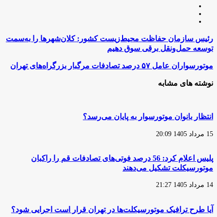
وبسایت
لینکدین
اینستاگرام
رئیس
رئیس سازمان حفاظت محیط‌زیست کشور: کلان‌شهرها را به‌سمت
سازمان
توسعه حمل‌ونقل برقی سوق دهیم
حفاظت
محیط‌زیست
موتورسواران
موتورسواران عامل ۵۷ درصد تصادفات مرگبار بزرگراه‌های تهران
کشور:
عامل
کلان‌شهرها
۵۷
نوشته های مشابه
را
درصد
به‌سمت
تصادفات
توسعه
مرگبار
حمل‌ونقل
بزرگراه‌های
انتظار بانوان موتورسوار به پایان می‌رسد؟
برقی
تهران
سوق
15 مرداد 1405 20:09
دهیم
پلیس اعلام کرد: 56 درصد فوتی‌های تصادفات قم را راکبان
موتورسیکلت تشکیل می‌دهند
14 مرداد 1405 21:27
آیا طرح ترافیک موتورسیکلت‌ها در تهران قرار است اجرایی شود؟