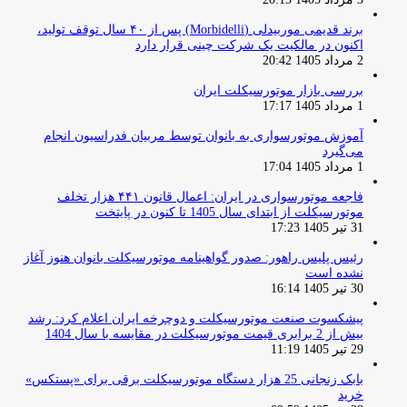
برند قدیمی موربیدلی (Morbidelli) پس از ۴۰ سال توقف تولید،
اکنون در مالکیت یک شرکت چینی قرار دارد
2 مرداد 1405 20:42
بررسی بازار موتورسیکلت ایران
1 مرداد 1405 17:17
آموزش موتورسواری به بانوان توسط مربیان فدراسیون انجام
می‌گیرد
1 مرداد 1405 17:04
فاجعه موتورسواری در ایران: اعمال قانون ۴۴۱ هزار تخلف
موتورسیکلت از ابتدای سال 1405 تا کنون در پایتخت
31 تیر 1405 17:23
رئیس پلیس راهور: صدور گواهینامه موتورسیکلت بانوان هنوز آغاز
نشده است
30 تیر 1405 16:14
پیشکسوت صنعت موتورسیکلت و دوچرخه ایران اعلام کرد: رشد
بیش از 2 برابری قیمت موتورسیکلت در مقایسه با سال 1404
29 تیر 1405 11:19
بابک زنجانی 25 هزار دستگاه موتورسیکلت برقی برای «پستکس»
خرید