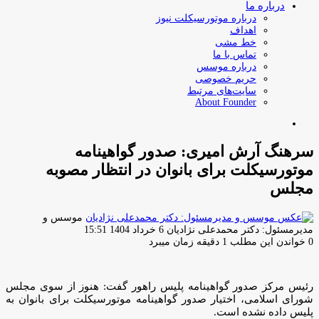
درباره ما
درباره موتورسیکلت نیوز
اهداف
خط مشی
تماس با ما
درباره موسس
حریم خصوصی
سایت‌های مرتبط
About Founder
جستجو
برای
سرهنگ آرش امیری: صدور گواهینامه
موتورسیکلت برای بانوان در انتظار مصوبه
مجلس
موسس و
ارسال
مدیرمسئول: دکتر محمدعلی نژادیان
6 خرداد 1404 15:51
ایمیل
0
خواندن این مطلب 1 دقیقه زمان میبرد
رئیس مرکز صدور گواهینامه پلیس راهور گفت: هنوز از سوی مجلس
شورای اسلامی، اختیار صدور گواهینامه موتورسیکلت برای بانوان به
پلیس داده نشده است.