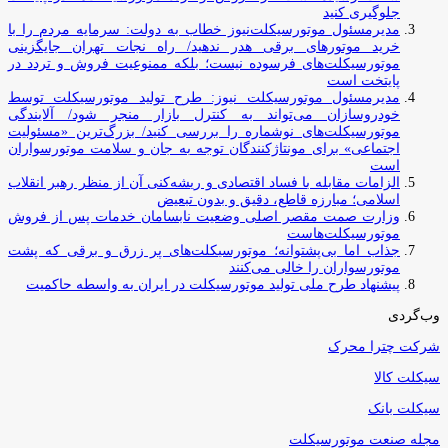
جلوگیری کنید
مدیرمسئول موتورسیکلت‌نیوز خطاب به دولت: سرمایه مردم را با
خرید موتورهای برقی هدر ندهید/ راه نجات تهران جایگزینی
موتورسیکلت‌های فرسوده نیست؛ بلکه ممنوعیت فروش و تردد در
پایتخت است
مدیرمسئول موتورسیکلت نیوز: طرح تولید موتورسیکلت توسط
خودروسازان می‌تواند به کنترل بازار منجر شود/ آلایندگی
موتورسیکلت‌های نوشماره را بررسی کنید/ بزرگ‌ترین «مسئولیت
اجتماعی» برای مونتاژکنندگان توجه به جان و سلامت موتورسواران
است
الزامات مقابله با فساد اقتصادی و ریشه‌کنی آن از منظر رهبر انقلاب
اسلامی؛ مبارزه قاطع، دقیق و بدون تبعیض
وزارت صمت مقصر اصلی وضعیت نابسامان خدمات پس از فروش
موتورسیکلت‌هاست
جذاب اما بی‌پشتوانه؛ موتورسیکلت‌های پر زرق‌ و برقی که پشت
موتورسواران را خالی می‌کنند
پیشنهاد طرح ملی تولید موتورسیکلت در ایران به واسطه حاکمیت
وب‌گردی
شرکت چترا محرک
سیکلت کالا
سیکلت بانک
مجله صنعت موتورسیکلت