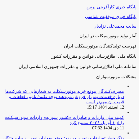
پایگاه خبری کارآفرینی پرس
پایگاه خبری موفقیت شناسی
سایت محمدعلی نژادیان
آمار تولید موتورسیکلت در ایران
فهرست تولیدکنندگان موتورسیکلت ایران
پایگاه ملی اطلاع‌رسانی قوانین و مقررات کشور
سامانه ملی اطلاع‌رسانی قوانین و مقررات جمهوری اسلامی ایران
مشکلات موتورسواران
مصرف‌کنندگان موقع خرید موتورسیکلت به شعارهایی که شرکت‌ها
درباره خدمات پس از فروش می‌دهند توجه نکنند/ تامین قطعات و
قیمت آن مهم‌تر است
12 اسفند 1404 15:17
کمیته ملی واردات و صادرات «کشور سوریه» واردات موتورسیکلت
را از ۱ آوریل ۲۰۲۶ ممنوع کرد
11 دی 1404 07:32
زنگ خطر تصادفات شهری در یزد؛ موتورسواران نیمی از جان‌باختگان