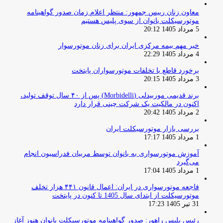
معاون زنان رییس جمهور: منتظر اعلام زمان صدور گواهینامه
موتورسیکلت بانوان از سوی پلیس هستیم
5 مرداد 1405 20:12
خبر مهم بیمه مرکزی ایران برای زنان موتورسوار
4 مرداد 1405 22:29
برخورد قاطع با تخلفات موتورسواران پایتخت
3 مرداد 1405 20:15
برند قدیمی موربیدلی (Morbidelli) پس از ۴۰ سال توقف تولید،
اکنون در مالکیت یک شرکت چینی قرار دارد
2 مرداد 1405 20:42
بررسی بازار موتورسیکلت ایران
1 مرداد 1405 17:17
آموزش موتورسواری به بانوان توسط مربیان فدراسیون انجام
می‌گیرد
1 مرداد 1405 17:04
فاجعه موتورسواری در ایران: اعمال قانون ۴۴۱ هزار تخلف
موتورسیکلت از ابتدای سال 1405 تا کنون در پایتخت
31 تیر 1405 17:23
رئیس پلیس راهور: صدور گواهینامه موتورسیکلت بانوان هنوز آغاز