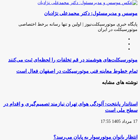
چاپ
فیس
توئیتر
واتس
تلگرام
لینکدین
اشتراک
(X)
آپ
بوک
گذاری
موسس و مدیرمسئول: دکتر محمدعلی نژادیان
از
طریق
ایمیل
پایگاه خبری موتورسیکلت‌نیوز | اولین و تنها رسانه برخط اختصاصی
موتورسیکلت در ایران
وبسایت
لینکدین
اینستاگرام
موتورسیکلت‌های
موتورسیکلت‌های هوشمند در قم تخلفات را لحظه‌ای ثبت می‌کنند
هوشمند
در
تمام
تمام خطوط معاینه فنی موتورسیکلت در اصفهان فعال است
قم
خطوط
تخلفات
معاینه
نوشته های مشابه
را
فنی
لحظه‌ای
موتورسیکلت
ثبت
در
می‌کنند
اصفهان
استاندار پایتخت: آلودگی هوای تهران نیازمند تصمیم‌گیری و اقدام در
فعال
سطح ملی است
است
17 مرداد 1405 17:55
انتظار بانوان موتورسوار به پایان می‌رسد؟