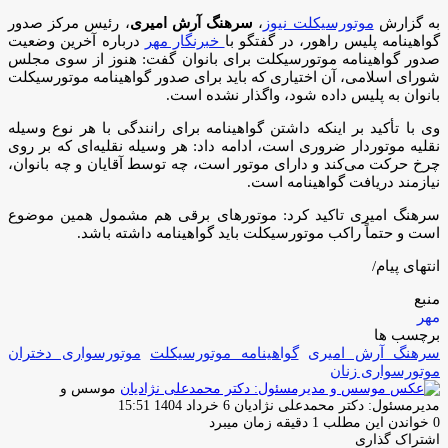
به گزارش
موتورسیکلت نیوز
،
سرهنگ آرش امیری
، رئیس مرکز صدور
گواهینامه پلیس راهور، در گفتگو با
خبرنگار مهر
درباره آخرین وضعیت
صدور گواهینامه موتورسیکلت برای بانوان گفت: هنوز از سوی مجلس
شورای اسلامی، آن اختیاری که باید برای صدور گواهینامه موتورسیکلت
بانوان به پلیس داده شود، واگذار نشده است.
وی با تأکید بر اینکه داشتن گواهینامه برای رانندگی با هر نوع وسیله
نقلیه موتوردار ضروری است، ادامه داد: هر وسیله نقلیه‌ای که بر روی
چرخ حرکت می‌کند و دارای موتور است، چه توسط آقایان و چه بانوان،
نیازمند دریافت گواهینامه است.
سرهنگ امیری تاکید کرد: موتورهای برقی هم مشمول همین موضوع
است و حتماً راکب موتورسیکلت باید گواهینامه داشته باشد.
انتهای پیام/
منبع
مهر
برچسب ها
سرهنگ آرش امیری
گواهینامه موتورسیکلت
موتورسواری دختران
موتورسواری زنان
موسس و
ارسال
مدیرمسئول: دکتر محمدعلی نژادیان
6 خرداد 1404 15:51
ایمیل
0
خواندن این مطلب 1 دقیقه زمان میبرد
اشتراک گذاری