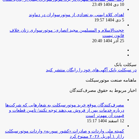
10 دی 1404 23:49
اهدای کلاه ایمنی به تعدادی از موتورسواران در دماوند
5 دی 1404 19:57
حجت‌الاسلام و المسلمین مجید انصاری: موتورسواری زنان خلاف
قانون نیست
25 آذر 1404 20:40
صفحه
صفحه
قبلی
بعدی
سیکلت بانک
در سیکلت بانک آگهی‌های خود را رایگان منتشر کنید
ماهنامه صنعت موتورسیکلت
اخبار مربوط به حقوق مصرف‌کنندگان
مصرف‌کنندگان موقع خرید موتورسیکلت به شعارهایی که شرکت‌ها
درباره خدمات پس از فروش می‌دهند توجه نکنند/ تامین قطعات و
قیمت آن مهم‌تر است
12 اسفند 1404 15:17
کمیته ملی واردات و صادرات «کشور سوریه» واردات موتورسیکلت
را از ۱ آوریل ۲۰۲۶ ممنوع کرد