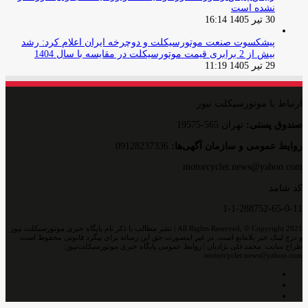
نشده است
30 تیر 1405 16:14
پیشکسوت صنعت موتورسیکلت و دوچرخه ایران اعلام کرد: رشد
بیش از 2 برابری قیمت موتورسیکلت در مقایسه با سال 1404
29 تیر 1405 11:19
ارتباط با موتورسیکلت نیوز
صندوق پستی:
تهران 565-19575
روایط عمومی و سازمان آگهی‌ها:
09128237336
motorcyclet.news@yahoo.com
کد شامد
1-1-288752-65-0-11
All Rights Reserved, © Copyright 2021 | نشر مطالب با ذکر نام پایگاه خبری موتورسیکلت نیوز
و درج لینک خبر بلامانع است. در غیر اینصورت حق این رسانه برای پیگرد قانونی محفوظ است
طراح سایت: محمدعلی نژادیان | روابط عمومی پایگاه خبری موتورسیکلت‌نیوز:
motorcyclet.news@yahoo.com
اینستاگرام
تلگرام
خوراک