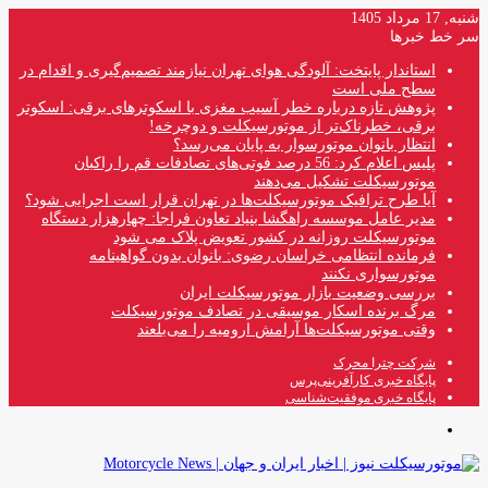
شنبه, 17 مرداد 1405
سر خط خبرها
استاندار پایتخت: آلودگی هوای تهران نیازمند تصمیم‌گیری و اقدام در
سطح ملی است
پژوهش تازه درباره خطر آسیب مغزی با اسکوترهای برقی: اسکوتر
برقی، خطرناک‌تر از موتورسیکلت و دوچرخه!
انتظار بانوان موتورسوار به پایان می‌رسد؟
پلیس اعلام کرد: 56 درصد فوتی‌های تصادفات قم را راکبان
موتورسیکلت تشکیل می‌دهند
آیا طرح ترافیک موتورسیکلت‌ها در تهران قرار است اجرایی شود؟
مدیر عامل موسسه راهگشا بنیاد تعاون فراجا: چهارهزار دستگاه
موتورسیکلت روزانه در کشور تعویض پلاک می شود
فرمانده انتظامی خراسان رضوی: بانوان بدون گواهینامه
موتورسواری نکنند
بررسی وضعیت بازار موتورسیکلت ایران
مرگ برنده اسکار موسیقی در تصادف موتورسیکلت
وقتی موتورسیکلت‌ها آرامش ارومیه را می‌بلعند
شرکت چترا محرک
پایگاه خبری کارآفرینی‌پرس
پایگاه خبری موفقیت‌شناسی
منو