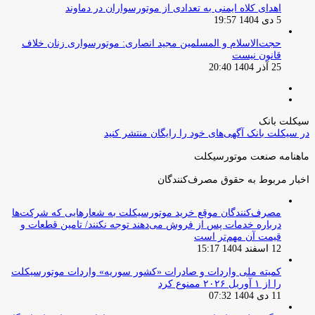
اهدای کلاه ایمنی به تعدادی از موتورسواران در دماوند
5 دی 1404 19:57
حجت‌الاسلام و المسلمین مجید انصاری: موتورسواری زنان خلاف
قانون نیست
25 آذر 1404 20:40
صفحه
صفحه
قبلی
بعدی
سیکلت بانک
در سیکلت بانک آگهی‌های خود را رایگان منتشر کنید
ماهنامه صنعت موتورسیکلت
اخبار مربوط به حقوق مصرف‌کنندگان
مصرف‌کنندگان موقع خرید موتورسیکلت به شعارهایی که شرکت‌ها
درباره خدمات پس از فروش می‌دهند توجه نکنند/ تامین قطعات و
قیمت آن مهم‌تر است
12 اسفند 1404 15:17
کمیته ملی واردات و صادرات «کشور سوریه» واردات موتورسیکلت
را از ۱ آوریل ۲۰۲۶ ممنوع کرد
11 دی 1404 07:32