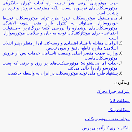
خرید موتورهای برقی هدر ندهید/ راه نجات تهران جایگزینی
موتورسیکلت‌های فرسوده نیست؛ بلکه ممنوعیت فروش و تردد در
پایتخت است
مدیرمسئول موتورسیکلت نیوز: طرح تولید موتورسیکلت توسط
خودروسازان می‌تواند به کنترل بازار منجر شود/ آلایندگی
موتورسیکلت‌های نوشماره را بررسی کنید/ بزرگ‌ترین «مسئولیت
اجتماعی» برای مونتاژکنندگان توجه به جان و سلامت موتورسواران
است
الزامات مقابله با فساد اقتصادی و ریشه‌کنی آن از منظر رهبر انقلاب
اسلامی؛ مبارزه قاطع، دقیق و بدون تبعیض
وزارت صمت مقصر اصلی وضعیت نابسامان خدمات پس از فروش
موتورسیکلت‌هاست
جذاب اما بی‌پشتوانه؛ موتورسیکلت‌های پر زرق‌ و برقی که پشت
موتورسواران را خالی می‌کنند
پیشنهاد طرح ملی تولید موتورسیکلت در ایران به واسطه حاکمیت
وب‌گردی
شرکت چترا محرک
سیکلت کالا
سیکلت بانک
مجله صنعت موتورسیکلت
پایگاه خبری کارآفرینی پرس