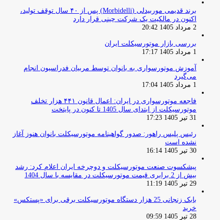
برند قدیمی موربیدلی (Morbidelli) پس از ۴۰ سال توقف تولید،
اکنون در مالکیت یک شرکت چینی قرار دارد
2 مرداد 1405 20:42
بررسی بازار موتورسیکلت ایران
1 مرداد 1405 17:17
آموزش موتورسواری به بانوان توسط مربیان فدراسیون انجام
می‌گیرد
1 مرداد 1405 17:04
فاجعه موتورسواری در ایران: اعمال قانون ۴۴۱ هزار تخلف
موتورسیکلت از ابتدای سال 1405 تا کنون در پایتخت
31 تیر 1405 17:23
رئیس پلیس راهور: صدور گواهینامه موتورسیکلت بانوان هنوز آغاز
نشده است
30 تیر 1405 16:14
پیشکسوت صنعت موتورسیکلت و دوچرخه ایران اعلام کرد: رشد
بیش از 2 برابری قیمت موتورسیکلت در مقایسه با سال 1404
29 تیر 1405 11:19
بابک زنجانی 25 هزار دستگاه موتورسیکلت برقی برای «پستکس»
خرید
28 تیر 1405 09:59