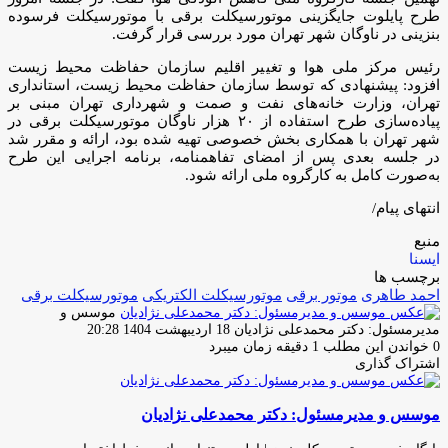
طرح پایلوت جایگزینی موتورسیکلت برقی با موتورسیکلت فرسوده
بنزینی در ناوگان شهر تهران مورد بررسی قرار گرفت.
رئیس مرکز ملی هوا و تغییر اقلیم سازمان حفاظت محیط زیست
افزود: پیشنهادی که توسط سازمان حفاظت محیط زیست، استانداری
تهران، وزارت خانه‌های نفت و صمت و شهرداری تهران مبنی بر
پیاده‌سازی طرح استفاده از ۲۰ هزار ناوگان موتورسیکلت برقی در
شهر تهران با همکاری بخش خصوصی تهیه شده بود، ارائه و مقرر شد
در جلسه بعدی پس از امضای تفاهمنامه، برنامه اجرایی این طرح
به‌صورت کامل به کارگروه ملی ارائه شود.
انتهای پیام/
منبع
ایسنا
برچسب ها
احمد طاهری
موتور برقی
موتورسیکلت الکتریکى
موتورسیکلت برقى
موسس و
ارسال
مدیرمسئول: دکتر محمدعلی نژادیان
18 اردیبهشت 1404 20:28
ایمیل
0
خواندن این مطلب 1 دقیقه زمان میبرد
اشتراک گذاری
چاپ
فیس
توئیتر
واتس
تلگرام
لینکدین
اشتراک
(X)
آپ
بوک
گذاری
موسس و مدیرمسئول: دکتر محمدعلی نژادیان
از
طریق
ایمیل