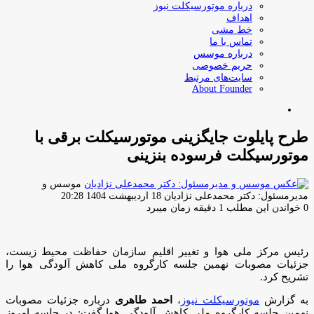
درباره موتورسیکلت نیوز
اهداف
خط مشی
تماس با ما
درباره موسس
حریم خصوصی
سایت‌های مرتبط
About Founder
جستجو
برای
طرح پایلوت جایگزینی موتورسیکلت برقی با
موتورسیکلت فرسوده بنزینی
موسس و
ارسال
مدیرمسئول: دکتر محمدعلی نژادیان
18 اردیبهشت 1404 20:28
ایمیل
0
خواندن این مطلب 1 دقیقه زمان میبرد
رئیس مرکز ملی هوا و تغییر اقلیم سازمان حفاظت محیط زیست،
جزئیات مصوبات نهمین جلسه کارگروه ملی کاهش آلودگی هوا را
تشریح کرد.
به گزارش
موتورسیکلت نیوز
،
احمد طاهری
درباره جزئیات مصوبات
نهمین جلسه کارگروه ملی کاهش آلودگی هوا گفت: در جلسه امروز