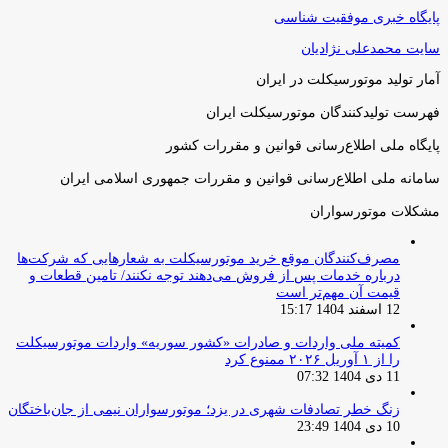
پایگاه خبری موفقیت شناسی
سایت محمدعلی نژادیان
آمار تولید موتورسیکلت در ایران
فهرست تولیدکنندگان موتورسیکلت ایران
پایگاه ملی اطلاع‌رسانی قوانین و مقررات کشور
سامانه ملی اطلاع‌رسانی قوانین و مقررات جمهوری اسلامی ایران
مشکلات موتورسواران
مصرف‌کنندگان موقع خرید موتورسیکلت به شعارهایی که شرکت‌ها
درباره خدمات پس از فروش می‌دهند توجه نکنند/ تامین قطعات و
قیمت آن مهم‌تر است
12 اسفند 1404 15:17
کمیته ملی واردات و صادرات «کشور سوریه» واردات موتورسیکلت
را از ۱ آوریل ۲۰۲۶ ممنوع کرد
11 دی 1404 07:32
زنگ خطر تصادفات شهری در یزد؛ موتورسواران نیمی از جان‌باختگان
10 دی 1404 23:49