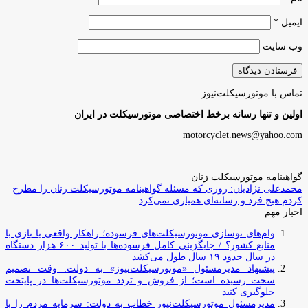
ایمیل
*
وب‌ سایت
تماس با موتورسیکلت‌نیوز
اولین و تنها رسانه برخط اختصاصی موتورسیکلت در ایران
motorcyclet.news@yahoo.com
گواهینامه موتورسیکلت زنان
محمدعلی نژادیان: روزی که مسئله گواهینامه موتورسیکلت زنان را مطرح
کردم هیچ فرد و رسانه‌ای همیاری نمی‌کرد
اخبار مهم
وام‌های نوسازی موتورسیکلت‌های فرسوده؛ راهکار واقعی یا بازی با
منابع کشور؟ / جایگزینی کامل فرسوده‌ها با تولید ۶۰۰ هزار دستگاه
در سال حدود ۱۹ سال طول می‌کشد
پیشنهاد مدیرمسئول «موتورسیکلت‌نیوز» به دولت: وقت تصمیم
سخت رسیده است؛ از فروش و تردد موتورسیکلت‌ها در پایتخت
جلوگیری کنید
مدیرمسئول موتورسیکلت‌نیوز خطاب به دولت: سرمایه مردم را با