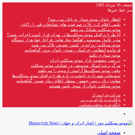
جمعه, 16 مرداد 1405
سر خط خبرها
انتظار بانوان موتورسوار به پایان می‌رسد؟
پلیس اعلام کرد: 56 درصد فوتی‌های تصادفات قم را راکبان
موتورسیکلت تشکیل می‌دهند
آیا طرح ترافیک موتورسیکلت‌ها در تهران قرار است اجرایی شود؟
مدیر عامل موسسه راهگشا بنیاد تعاون فراجا: چهارهزار دستگاه
موتورسیکلت روزانه در کشور تعویض پلاک می شود
فرمانده انتظامی خراسان رضوی: بانوان بدون گواهینامه
موتورسواری نکنند
بررسی وضعیت بازار موتورسیکلت ایران
مرگ برنده اسکار موسیقی در تصادف موتورسیکلت
وقتی موتورسیکلت‌ها آرامش ارومیه را می‌بلعند
توضیحات شهرداری پایتخت درباره طرح ترافیک موتورسیکلت‌ها
معاون زنان رییس جمهور: منتظر اعلام زمان صدور گواهینامه
موتورسیکلت بانوان از سوی پلیس هستیم
شرکت چترا محرک
پایگاه خبری کارآفرینی‌پرس
پایگاه خبری موفقیت‌شناسی
منو
صفحه اصلی