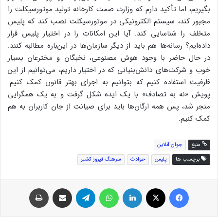
بگیریم، اما تأکید دارم که وزارت صمت کارخانه تولید موتورسیکلت را
مجبور کند، سیستم الکترونیکی در موتورسیکلت نصب کند که پلیس
متخلف را شناسایی کند. آیا این امکانات را در اختیار پلیس قرار
داده‌ایم؟ رسانه‌ها هم باید از دیگر سازمان‌ها در این‌باره مطالبه کنند.
در حال حاضر با وجود هوش مصنوعی، نخبگان و مخترعان بسیار
خوب و شرکت‌های دانش‌بنیانی که در اختیار داریم، می‌توانیم از این
ظرفیت استفاده کنیم که بتوانیم به اجرای بهتر قانون کمک کنیم.
پویش «نه به تصادف» با یک ایده شکل گرفت و به یک همگرایی
منجر شد، پس همه ارگان‌ها باید برای صیانت از جان کاربران به هم
کمک کنیم.
منبع
جوان آنلاین
برچسب ها
پلیس
حوادث
سرهنگ فیروز کشیر
فیس بوک
توئیتر (X)
لینکدین
واتس آپ
تلگرام
اشتراک گذاری از طریق ایمیل
چاپ