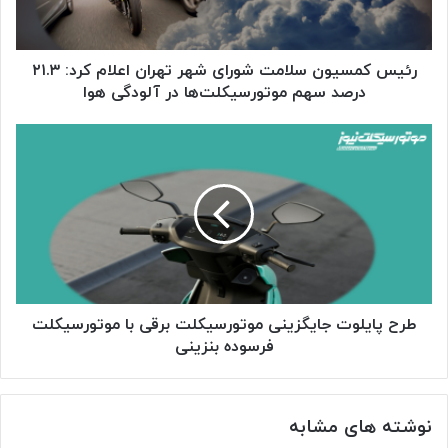
اعلام
کرد:
۲۱.۳
درصد
رئیس کمسیون سلامت شورای شهر تهران اعلام کرد: ۲۱.۳
سهم
درصد سهم موتورسیکلت‌ها در آلودگی هوا
موتورسیکلت‌ها
در
طرح
آلودگی
پایلوت
هوا
جایگزینی
موتورسیکلت
برقی
با
موتورسیکلت
فرسوده
بنزینی
طرح پایلوت جایگزینی موتورسیکلت برقی با موتورسیکلت
فرسوده بنزینی
نوشته های مشابه