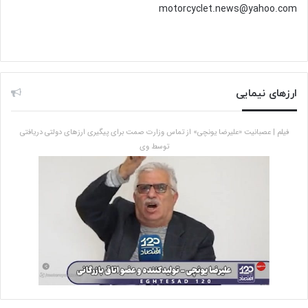
motorcyclet.news@yahoo.com
ارزهای نیمایی
فیلم | عصبانیت «علیرضا یونچی» از تماس وزارت صمت برای پیگیری ارزهای دولتی دریافتی
توسط وی