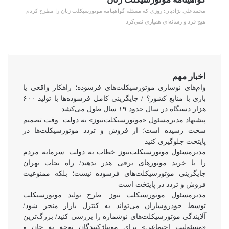
محمدعلی نژادیان: روزی که مسئله گواهینامه موتورسیکلت زنان را مطرح کردم
هیچ فرد و رسانه‌ای همیاری نمی‌کرد
اخبار مهم
وام‌های نوسازی موتورسیکلت‌های فرسوده؛ راهکار واقعی یا
بازی با منابع کشور؟ / جایگزینی کامل فرسوده‌ها با تولید ۶۰۰
هزار دستگاه در سال حدود ۱۹ سال طول می‌کشد
پیشنهاد مدیرمسئول «موتورسیکلت‌نیوز» به دولت: وقت تصمیم
سخت رسیده است؛ از فروش و تردد موتورسیکلت‌ها در
پایتخت جلوگیری کنید
مدیرمسئول موتورسیکلت‌نیوز خطاب به دولت: سرمایه مردم
را با خرید موتورهای برقی هدر ندهید/ راه نجات تهران
جایگزینی موتورسیکلت‌های فرسوده نیست؛ بلکه ممنوعیت
فروش و تردد در پایتخت است
مدیرمسئول موتورسیکلت نیوز: طرح تولید موتورسیکلت
توسط خودروسازان می‌تواند به کنترل بازار منجر شود/
آلایندگی موتورسیکلت‌های نوشماره را بررسی کنید/ بزرگ‌ترین
«مسئولیت اجتماعی» برای مونتاژکنندگان توجه به جان و