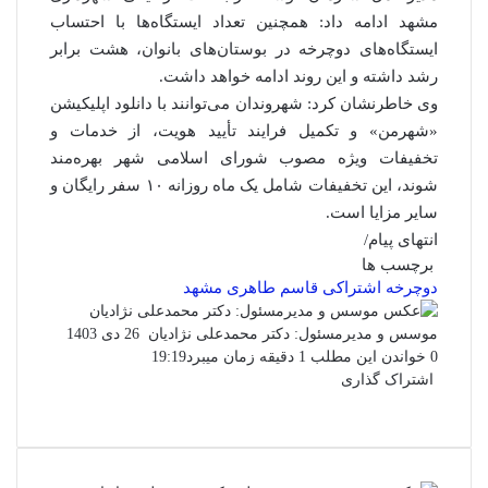
مشهد ادامه داد: همچنین تعداد ایستگاه‌ها با احتساب
ایستگاه‌های دوچرخه در بوستان‌های بانوان، هشت برابر
رشد داشته و این روند ادامه خواهد داشت.
وی خاطرنشان کرد: شهروندان می‌توانند با دانلود اپلیکیشن
«شهرمن» و تکمیل فرایند تأیید هویت، از خدمات و
تخفیفات ویژه مصوب شورای اسلامی شهر بهره‌مند
شوند، این تخفیفات شامل یک ماه روزانه ۱۰ سفر رایگان و
سایر مزایا است.
انتهای پیام/
برچسب ها
دوچرخه اشتراکی
قاسم طاهری
مشهد
ارسال
موسس و مدیرمسئول: دکتر محمدعلی نژادیان
26 دی 1403
ایمیل
0
خواندن این مطلب 1 دقیقه زمان میبرد
19:19
اشتراک گذاری
فیس
توئیتر
واتس
چاپ
لینکدین
تلگرام
اشتراک
(X)
بوک
آپ
گذاری
از
طریق