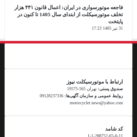
فاجعه موتورسواری در ایران: اعمال قانون ۴۴۱ هزار
تخلف موتورسیکلت از ابتدای سال 1405 تا کنون در
پایتخت
31 تیر 1405 17:23
ارتباط با موتورسیکلت نیوز
صندوق پستی:
تهران 565-19575
روایط عمومی و سازمان آگهی‌ها:
09128237336
motorcyclet.news@yahoo.com
کد شامد
1-1-288752-65-0-11