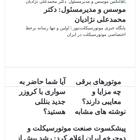
ایمیل
موسس و مدیرمسئول: دکتر
محمدعلی نژادیان
پایگاه خبری موتورسیکلت‌نیوز | اولین و تنها رسانه برخط
اختصاصی موتورسیکلت در ایران
وبسایت
لینکدین
اینستاگرام
موتورهای
آیا
موتورهای برقی
آیا شما حاضر به
برقی
شما
چه مزایا و
سواری با کروزر
چه
حاضر
مزایا
به
معایبی دارند؟
جدید بنللی
و
سواری
نوشته های مشابه
هستید؟
معایبی
با
دارند؟
کروزر
جدید
پیشکسوت صنعت موتورسیکلت و
بنللی
دوچرخه ایران اعلام کرد: رشد بیش از
هستید؟