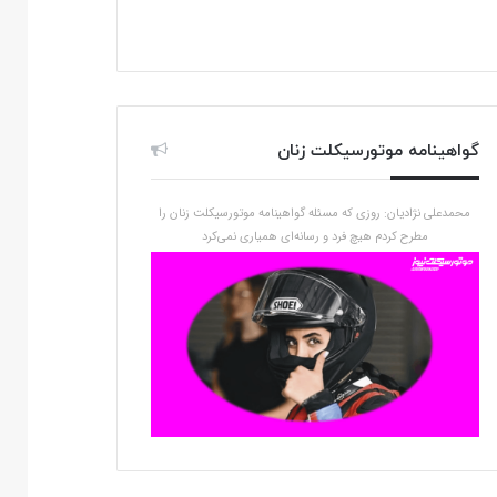
گواهینامه موتورسیکلت زنان
محمدعلی نژادیان: روزی که مسئله گواهینامه موتورسیکلت زنان را
مطرح کردم هیچ فرد و رسانه‌ای همیاری نمی‌کرد