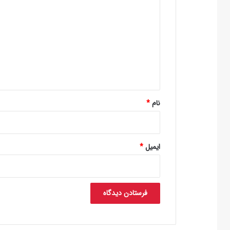
ی
د
گ
ا
ه
*
نام
*
ایمیل
*