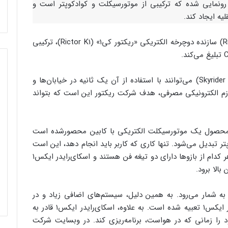
له نقلیه جدید رونمایی شده که ترکیبی از موتورسیکلت و کوادکوپتر است و
یه ایجاد کند.
، شرکت «ریکتور» (Rictor) سازنده دوچرخه الکتریکی «ریکتور کی۱» (Rictor K1)، ترکیبی
کاربران «اسکای‌رایدر ایکس۱»(Skyrider X1) می‌توانند با استفاده از آن یک ثانیه در خیابان‌ها و
ازم الکترونیکی مصرفی، هدف شرکت ریکتور این است که بتواند
 ادعا می‌کنند که این محصول یک موتورسیکلت الکتریکی با کابین محصورشده است
 تبدیل می‌شود. تنها کاری که کاربر باید انجام دهد، این است
که چهار بازوی اسکای‌رایدر ایکس۱ را بیرون بیاورد. هر کدام از بازوها دارای دو تیغه فن هستند و اسکای‌رایدر ایکس۱
به شمار می‌رود. به همین دلیل، سیستم‌های اضافی زیاد و در
صورت بروز آسیب، چتر نجات داخلی در اسکای‌رایدر ایکس۱ تعبیه شده است. به علاوه، اسکای‌رایدر ایکس۱ قادر به
 را زمانی که در هواست، برنامه‌ریزی کند. در وبسایت شرکت