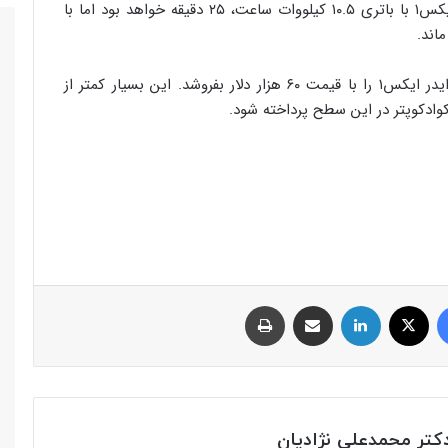
نوشته شده است که مدت زمان پرواز اسکای‌رایدر ایکس۱ با باتری ۱۰.۵ کیلووات ساعت، ۲۵ دقیقه خواهد بود اما با
همچنین، شرکت ریکتور گفت که قصد دارد اسکای‌رایدر ایکس۱ را با قیمت ۶۰ هزار دلار بفروشد. این بسیار کمتر از
ادکوپتر در این سطح پرداخته شود.
فیس بوک
توئیتر (X)
لینکدین
اشتراک گذاری از طریق ایمیل
چاپ
تر محمدعلی نژادیان