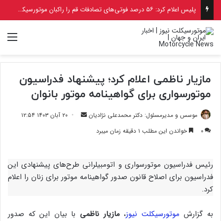
آیا طرح ترافیک موتورسیکلت‌ها در تهران قرار است اجرایی شود؟
منو
مازیار ناظمی اعلام کرد؛ پیشنهاد فدراسیون
موتورسواری برای گواهینامه موتور بانوان
ارسال
موسس و مدیرمسئول: دکتر محمدعلی نژادیان
۲۰ آبان ۱۴۰۳ ۱۲:۵۴
ایمیل
۰
خواندن این مطلب ۱ دقیقه زمان میبرد
رئیس فدراسیون موتورسواری و اتومبیلرانی طرح‌های پیشنهادی این
فدراسیون برای اصلاح قانون صدور گواهینامه موتور برای زنان را اعلام
کرد.
به گزارش
موتورسیکلت نیوز
،
مازیار ناظمی
با بیان این که صدور