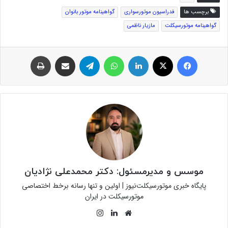
برچسب ها
فدراسیون موتورسواری
گواهینامه موتور بانوان
گواهینامه موتورسیکلت
مازیار ناظمی
فیس بوک
توئیتر (X)
لینکدین
واتس آپ
تلگرام
اشتراک گذاری از طریق ایمیل
چاپ
موسس و مدیرمسئول: دکتر محمدعلی نژادیان
پایگاه خبری موتورسیکلت‌نیوز | اولین و تنها رسانه برخط اختصاصی
موتورسیکلت در ایران
وبسایت
لینکدین
اینستاگرام