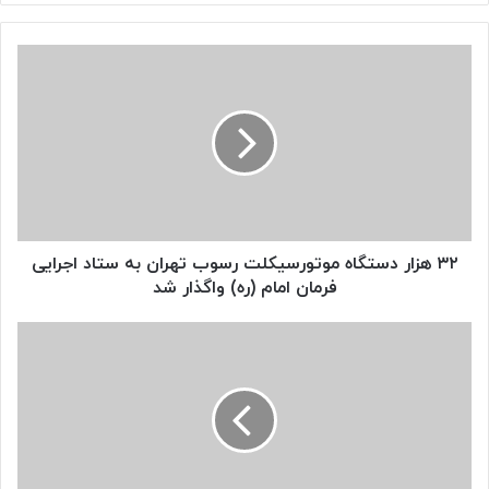
۳۲
هزار
دستگاه
موتورسیکلت
رسوب
تهران
به
ستاد
اجرایی
فرمان
۳۲ هزار دستگاه موتورسیکلت رسوب تهران به ستاد اجرایی
امام
فرمان امام (ره) واگذار شد
(ره)
واگذار
پرفروش‌ترین
شد
موتورسیکلت‌های
جهان:
رتبه‌بندی
۱۰
برند
برتر