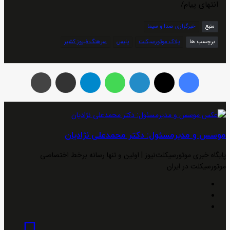
انتهای پیام/
منبع
خبرگزاری صدا و سیما
برچسب ها
پلاک موتورسیکلت
پلیس
سرهنگ فیروز کشیر
فیس بوک
توئیتر (X)
لینکدین
واتس آپ
تلگرام
اشتراک گذاری از طریق ایمیل
چاپ
موسس و مدیرمسئول: دکتر محمدعلی نژادیان
پایگاه خبری موتورسیکلت‌نیوز | اولین و تنها رسانه برخط اختصاصی
موتورسیکلت در ایران
وبسایت
لینکدین
اینستاگرام
رونمایی