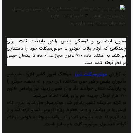
موسس و مدیرمسئول:
ارسال
دکتر محمدعلی نژادیان
12 مهر 1403 20:33
0
ایمیل
خواندن این مطلب 1 دقیقه زمان میبرد
معاون اجتماعی و فرهنگی پلیس راهور پایتخت گفت: برای
رانندگانی که ارقام پلاک خودرو یا موتورسیکلت خود را دستکاری
می‌کنند، به استناد ماده ۷۲۰ قانون مجازات، ۶ ماه تا یکسال حبس
در نظر گرفته شده است.
به گزارش
موتورسیکلت نیوز
،
سرهنگ فیروز کشیر
افزود: همچنین
مأموران پلیس راهور حین مشاهده این جرم و نه تخلف، خودرو را
به پارکینگ انتقال خواهند داد و در همین زمینه نیز براساس قانون
۷۰۰ هزار تومان جریمه هم برای راننده لحاظ می‌شود.
به گفته سرهنگ کشیر، یادآور شد: موتورسوار حق ندارد بدون کلاه
ایمنی یا در پیاده‌رو و یا در خطوط ویژه اتوبوس تندرو تردد کند و از
یاد نبریم که همه مواردی که در آیین‌نامه مربوط به خودرو در نظر
گرفته شده برای موتورسیکلت هم صادق است.