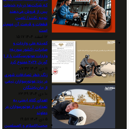
که شرکت‌ها درباره خدمات
پس از فروش می‌دهند
توجه نکنند/ تامین
قطعات و قیمت آن مهم‌تر
است
12 اسفند 1404 15:17
کمیته ملی واردات و
صادرات «کشور سوریه»
واردات موتورسیکلت را از ۱
آوریل ۲۰۲۶ ممنوع کرد
11 دی 1404 07:32
زنگ خطر تصادفات شهری
در یزد؛ موتورسواران نیمی
از جان‌باختگان
10 دی 1404 23:49
اهدای کلاه ایمنی به
تعدادی از موتورسواران در
دماوند
5 دی 1404 19:57
حجت‌الاسلام و المسلمین