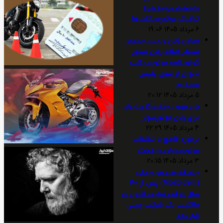
پایتخت درباره طرح
ترافیک موتورسیکلت‌ها
6 مرداد 1405 19:06
معاون زنان رییس جمهور:
منتظر اعلام زمان صدور
گواهینامه موتورسیکلت
بانوان از سوی پلیس
هستیم
5 مرداد 1405 20:12
خبر مهم بیمه مرکزی ایران
برای زنان موتورسوار
4 مرداد 1405 22:29
برخورد قاطع با تخلفات
موتورسواران پایتخت
3 مرداد 1405 20:15
برند قدیمی موربیدلی
(Morbidelli) پس از ۴۰
سال توقف تولید، اکنون در
مالکیت یک شرکت چینی
قرار دارد