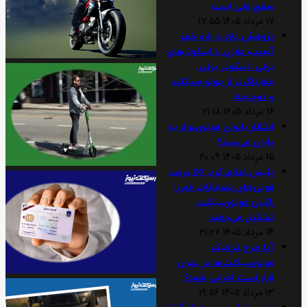
سطح ملی است
17 مرداد 1405 17:55
پژوهش تازه درباره خطر
آسیب مغزی با اسکوترهای
برقی: اسکوتر برقی،
خطرناک‌تر از موتورسیکلت
و دوچرخه!
16 مرداد 1405 21:18
انتظار بانوان موتورسوار به
پایان می‌رسد؟
15 مرداد 1405 20:09
پلیس اعلام کرد: 56 درصد
فوتی‌های تصادفات قم را
راکبان موتورسیکلت
تشکیل می‌دهند
14 مرداد 1405 21:27
آیا طرح ترافیک
موتورسیکلت‌ها در تهران
قرار است اجرایی شود؟
13 مرداد 1405 19:56