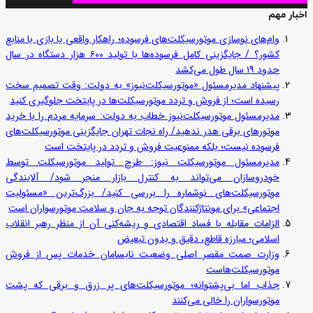
اخبار مهم
وام‌های نوسازی موتورسیکلت‌های فرسوده؛ راهکار واقعی یا بازی با منابع
کشور؟ / جایگزینی کامل فرسوده‌ها با تولید ۶۰۰ هزار دستگاه در سال
حدود ۱۹ سال طول می‌کشد
پیشنهاد مدیرمسئول «موتورسیکلت‌نیوز» به دولت: وقت تصمیم سخت
رسیده است؛ از فروش و تردد موتورسیکلت‌ها در پایتخت جلوگیری کنید
مدیرمسئول موتورسیکلت‌نیوز خطاب به دولت: سرمایه مردم را با خرید
موتورهای برقی هدر ندهید/ راه نجات تهران جایگزینی موتورسیکلت‌های
فرسوده نیست؛ بلکه ممنوعیت فروش و تردد در پایتخت است
مدیرمسئول موتورسیکلت نیوز: طرح تولید موتورسیکلت توسط
خودروسازان می‌تواند به کنترل بازار منجر شود/ آلایندگی
موتورسیکلت‌های نوشماره را بررسی کنید/ بزرگ‌ترین «مسئولیت
اجتماعی» برای مونتاژکنندگان توجه به جان و سلامت موتورسواران است
الزامات مقابله با فساد اقتصادی و ریشه‌کنی آن از منظر رهبر انقلاب
اسلامی؛ مبارزه قاطع، دقیق و بدون تبعیض
وزارت صمت مقصر اصلی وضعیت نابسامان خدمات پس از فروش
موتورسیکلت‌هاست
جذاب اما بی‌پشتوانه؛ موتورسیکلت‌های پر زرق‌ و برقی که پشت
موتورسواران را خالی می‌کنند