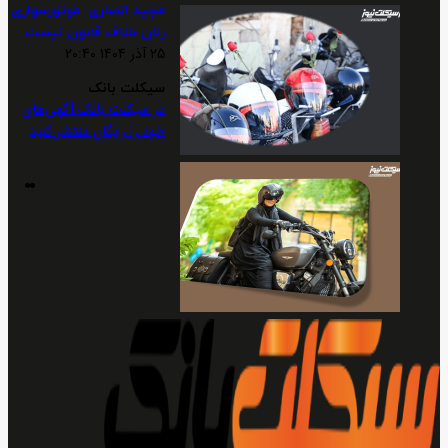
مجید انصاری: موتورسواری
زنان خلاف قانون نیست
25 آذر 1404 20:40
سیکلت بانک
در سیکلت بانک آگهی‌های
خود را رایگان منتشر کنید
صف
صف
قبل
بع