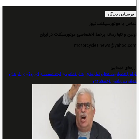
تماس با موتورسیکلت‌نیوز
اولین و تنها رسانه برخط اختصاصی موتورسیکلت در ایران
motorcyclet.news@yahoo.com
ارزهای نیمایی
فیلم | عصبانیت «علیرضا یونچی» از تماس وزارت صمت برای پیگیری ارزهای
دولتی دریافتی توسط وی