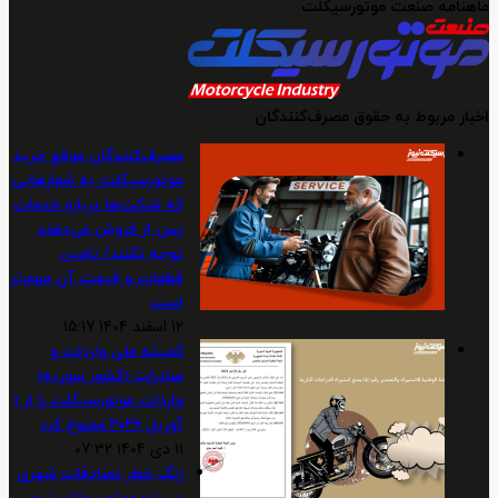
ماهنامه صنعت موتورسیکلت
اخبار مربوط به حقوق مصرف‌کنندگان
مصرف‌کنندگان موقع خرید
موتورسیکلت به شعارهایی
که شرکت‌ها درباره خدمات
پس از فروش می‌دهند
توجه نکنند/ تامین
قطعات و قیمت آن مهم‌تر
است
12 اسفند 1404 15:17
کمیته ملی واردات و
صادرات «کشور سوریه»
واردات موتورسیکلت را از ۱
آوریل ۲۰۲۶ ممنوع کرد
11 دی 1404 07:32
زنگ خطر تصادفات شهری