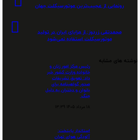
از
رونمایی از عجیب‌ترین موتورسیکلت جهان
عجیب‌ترین
موتورسیکلت
محمدتقی
جهان
زردوز: از
محمدتقی زردوز: از مزایای ایران در تولید
مزایای
موتورسیکلت استفاده نمی‌شود
ایران
در
تولید
نوشته های مشابه
موتورسیکلت
رئیس مرکز امور زنان و
استفاده
خانواده وزارت کشور خبر
نمی‌شود
داد: تعویق تشریفات
صدور گواهینامه برای
بانوان و دختران به دلیل
جنگ
18 مرداد 1405 13:39
استاندار پایتخت:
آلودگی هوای تهران