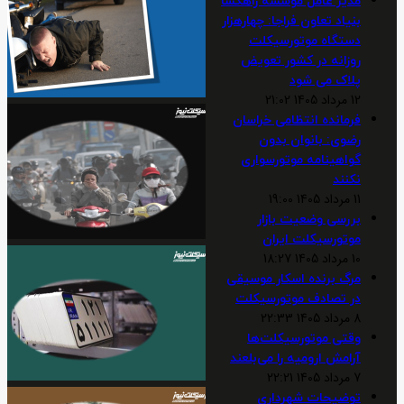
مدیر عامل موسسه راهگشا
بنیاد تعاون فراجا: چهارهزار
دستگاه موتورسیکلت
روزانه در کشور تعویض
پلاک می شود
12 مرداد 1405 21:02
فرمانده انتظامی خراسان
رضوی: بانوان بدون
گواهینامه موتورسواری
نکنند
11 مرداد 1405 19:00
بررسی وضعیت بازار
موتورسیکلت ایران
10 مرداد 1405 18:27
مرگ برنده اسکار موسیقی
در تصادف موتورسیکلت
8 مرداد 1405 22:33
وقتی موتورسیکلت‌ها
آرامش ارومیه را می‌بلعند
7 مرداد 1405 22:21
توضیحات شهرداری