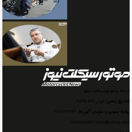
ارتباط با موتورسیکلت نیوز
صندوق پستی:
تهران 565-19575
روایط عمومی و سازمان آگهی‌ها:
09128237336
motorcyclet.news@yahoo.com