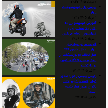
2 مرداد 1405 20:42
بررسی بازار موتورسیکلت
ایران
1 مرداد 1405 17:17
آموزش موتورسواری به
بانوان توسط مربیان
فدراسیون انجام می‌گیرد
1 مرداد 1405 17:04
فاجعه موتورسواری در
ایران: اعمال قانون ۴۴۱
هزار تخلف موتورسیکلت از
ابتدای سال 1405 تا کنون
در پایتخت
31 تیر 1405 17:23
رئیس پلیس راهور: صدور
گواهینامه موتورسیکلت
بانوان هنوز آغاز نشده
است
30 تیر 1405 16:14