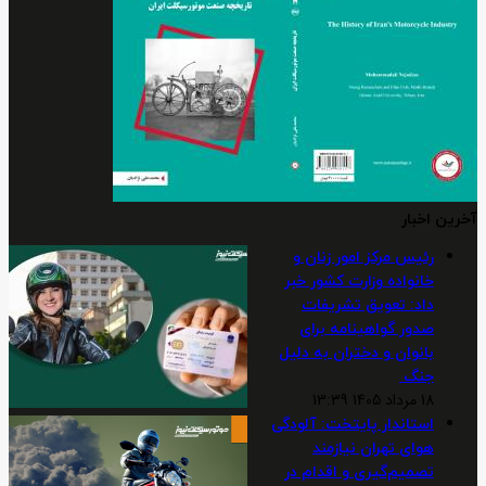
آخرین اخبار
رئیس مرکز امور زنان و
خانواده وزارت کشور خبر
داد: تعویق تشریفات
صدور گواهینامه برای
بانوان و دختران به دلیل
جنگ
18 مرداد 1405 13:39
استاندار پایتخت: آلودگی
هوای تهران نیازمند
تصمیم‌گیری و اقدام در