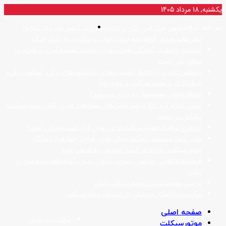
یکشنبه, 18 مرداد 1405
منو
سر خط خبرها
رئیس مرکز امور زنان و خانواده وزارت کشور خبر داد: تعویق
تشریفات صدور گواهینامه برای بانوان و دختران به دلیل جنگ
استاندار پایتخت: آلودگی هوای تهران نیازمند تصمیم‌گیری و اقدام در
سطح ملی است
پژوهش تازه درباره خطر آسیب مغزی با اسکوترهای برقی: اسکوتر برقی،
خطرناک‌تر از موتورسیکلت و دوچرخه!
انتظار بانوان موتورسوار به پایان می‌رسد؟
پلیس اعلام کرد: 56 درصد فوتی‌های تصادفات قم را راکبان موتورسیکلت
تشکیل می‌دهند
آیا طرح ترافیک موتورسیکلت‌ها در تهران قرار است اجرایی شود؟
مدیر عامل موسسه راهگشا بنیاد تعاون فراجا: چهارهزار دستگاه
موتورسیکلت روزانه در کشور تعویض پلاک می شود
فرمانده انتظامی خراسان رضوی: بانوان بدون گواهینامه موتورسواری
نکنند
بررسی وضعیت بازار موتورسیکلت ایران
مرگ برنده اسکار موسیقی در تصادف موتورسیکلت
صفحه اصلی
شرکت چترا محرک
موتورسیکلت