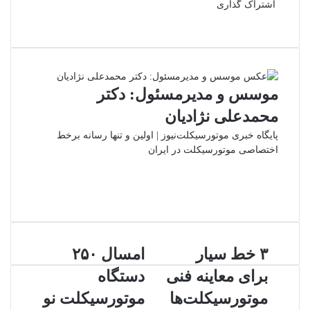
اشتراک گذاری
فیس
توئیتر
واتس
چاپ
لینکدین
تلگرام
اشتراک
(X)
بوک
آپ
گذاری
از
طریق
ایمیل
موسس و مدیرمسئول: دکتر
محمدعلی نژادیان
پایگاه خبری موتورسیکلت‌نیوز | اولین و تنها رسانه برخط
اختصاصی موتورسیکلت در ایران
وبسایت
لینکدین
اینستاگرام
۳
امسال
۳ خط سیار
امسال ۲۵۰
خط
۲۵۰
برای معاینه فنی
دستگاه
سیار
دستگاه
برای
موتورسیکلت
موتورسیکلت‌ها
موتورسیکلت نو
معاینه
نو