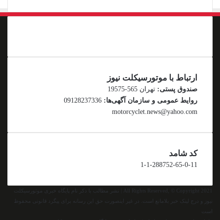
ارتباط با موتورسیکلت نیوز
صندوق پستی:
تهران 565-19575
روایط عمومی و سازمان آگهی‌ها:
09128237336
motorcyclet.news@yahoo.com
کد شامد
1-1-288752-65-0-11
All Rights Reserved, © Copyright 2021 | نشر مطالب با ذکر نام پایگاه خبری موتورسیکلت
نیوز و درج لینک خبر بلامانع است. در غیر اینصورت حق این رسانه برای پیگرد قانونی محفوظ
است