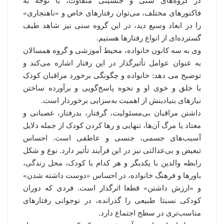
در گروه‌های سنی و جنسیتی متفاوت، با توجه به
فاکتورهای مختلف، می‌توان رفتارهای خاص و «ناهنجاری»
را در ابعاد وسیع دید، در این گروه سنی نیز شاهد طیف
گسترده‌ای از انواع رفتارها هستیم.
وی به سه کانون خانواده، محیط آموزشی و گروه همسالان
به عنوان عوامل تأثیرگذار در این رفتار اشاره می‌کند و
توضیح می دهد: خانواده و چگونگی برخورد مراقبان کودک
با خلق و خوی او و نحوه پاسخ‌گویی و برآورده ساختن
نیازهای بنیادینش از اهمیت به‌سزایی برخوردار است.
داشتن مراقبان بی‌مسئولیت، گرفتار، بدرفتار، عصبانی و
معتاد یا مرگ آن‌ها، تنهایی و رها کردن کودک از جمله دلایل
آسیب‌های جسمی، جنسی و عاطفی است. احساس
تبعیض و بی‌عدالتی نیز در این فرآیند تأثیر دارد. نوع و شکل
رابطه والدین با یکدیگر و هر کدام با کودک، محل زندگی،
باورها و فرهنگ خانواده، در احساس «دوست داشته شدن»
و «ارزش داشتن» قطعا اثرگذار است. فردی که دوران
کودکی نسبتا طبیعی را گذرانده، در نوجوانی رفتارهای
مناسب‌تری در سطح اجتماع دارد.