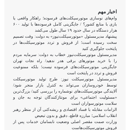
اخبار مهم
وام‌های نوسازی موتورسیکلت‌های فرسوده؛ راهکار واقعی یا
بازی با منابع کشور؟ / جایگزینی کامل فرسوده‌ها با تولید ۶۰۰
هزار دستگاه در سال حدود ۱۹ سال طول می‌کشد
پیشنهاد مدیرمسئول «موتورسیکلت‌نیوز» به دولت: وقت تصمیم
سخت رسیده است؛ از فروش و تردد موتورسیکلت‌ها در
پایتخت جلوگیری کنید
مدیرمسئول موتورسیکلت‌نیوز خطاب به دولت: سرمایه مردم
را با خرید موتورهای برقی هدر ندهید/ راه نجات تهران
جایگزینی موتورسیکلت‌های فرسوده نیست؛ بلکه ممنوعیت
فروش و تردد در پایتخت است
مدیرمسئول موتورسیکلت نیوز: طرح تولید موتورسیکلت
توسط خودروسازان می‌تواند به کنترل بازار منجر شود/
آلایندگی موتورسیکلت‌های نوشماره را بررسی کنید/ بزرگ‌ترین
«مسئولیت اجتماعی» برای مونتاژکنندگان توجه به جان و
سلامت موتورسواران است
الزامات مقابله با فساد اقتصادی و ریشه‌کنی آن از منظر رهبر
انقلاب اسلامی؛ مبارزه قاطع، دقیق و بدون تبعیض
وزارت صمت مقصر اصلی وضعیت نابسامان خدمات پس از
فروش موتورسیکلت‌هاست