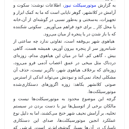
به گزارش
موتورسیکلت نیوز
، اطلاعات نوشت: سکوت و
آرامش در کلانشهر، گوهر نایابی است که ما به کمک ابزار و
تجهیزات، به‌سختی و به‌طور نسبی در گوشه‌ای از آن،خانه
یا محل کار _ برای خود فراهم می‌آوریم_ سکوتی شکننده
که با باز شدن در یا پنجره از میان می‌رود.
هیاهوی شهر بی‌وقفه است، تفاوتی ندارد چه ساعتی از
شبانه‌روز سر از پنجره بیرون آوریم، همیشه هست، گاهی
بیش ، گاهی کم. اما در میان این هیاهوی مدام، زوزه‌ای
دردناک مثل میخی در عمق اعصاب آدمی‌ فرو می‌رود،
زوزه‌ای که برخلاف هیاهوی شهر، ناگزیر نیست، حذف آن
مشکلی ایجاد نمی‌کند و نبودنش می‌تواند اندکی از استرس
صوتی کلانشهر بکاهد: زوزه اگزوزهای دستکاری‌شده
موتورسیلکت‌ها.
گرچه این موضوع محدود به موتورسیکلت‌ها نیست و
مالکان برخی از اتومبیل‌ها نیز با دست بردن در سیستم
تخلیه، بر آرامش نحیف شهر خنج می‌کشند، اما به دلیل نوع
عملکرد انجین موتورسیکلت‌ها، صدای این دستکاری
نامبارک در آن ها بسیار گوشخراش‌تر است، غرشی که