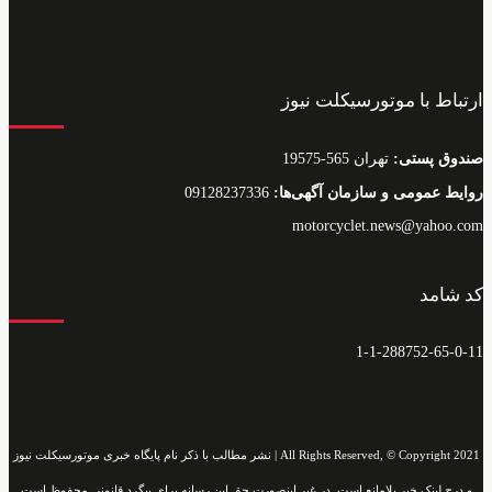
ارتباط با موتورسیکلت نیوز
صندوق پستی:
تهران 565-19575
روایط عمومی و سازمان آگهی‌ها:
09128237336
motorcyclet.news@yahoo.com
کد شامد
1-1-288752-65-0-11
All Rights Reserved, © Copyright 2021 | نشر مطالب با ذکر نام پایگاه خبری موتورسیکلت نیوز
و درج لینک خبر بلامانع است. در غیر اینصورت حق این رسانه برای پیگرد قانونی محفوظ است