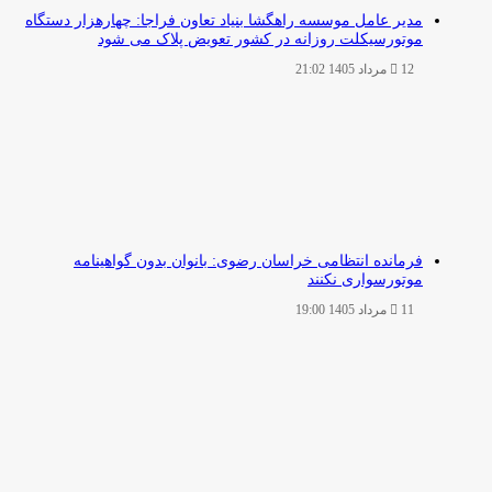
مدیر عامل موسسه راهگشا بنیاد تعاون فراجا: چهارهزار دستگاه
موتورسیکلت روزانه در کشور تعویض پلاک می شود
12 مرداد 1405 21:02
فرمانده انتظامی خراسان رضوی: بانوان بدون گواهینامه
موتورسواری نکنند
11 مرداد 1405 19:00