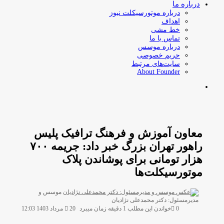
درباره ما
درباره موتورسیکلت نیوز
اهداف
خط مشی
تماس با ما
درباره موسس
حریم خصوصی
سایت‌های مرتبط
About Founder
جستجو
برای
معاون آموزش و فرهنگ ترافیک پلیس
راهور تهران بزرگ‌ خبر داد: جریمه ۷۰۰
هزار تومانی برای پوشاندن پلاک
موتورسیکلت‌ها
موسس و
ارسال
مدیرمسئول: دکتر محمدعلی نژادیان
ایمیل
0
خواندن این مطلب 1 دقیقه زمان میبرد
20 مرداد 1403 12:03