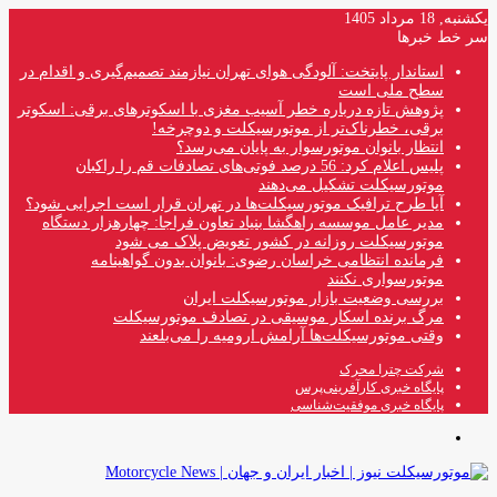
یکشنبه, 18 مرداد 1405
سر خط خبرها
استاندار پایتخت: آلودگی هوای تهران نیازمند تصمیم‌گیری و اقدام در
سطح ملی است
پژوهش تازه درباره خطر آسیب مغزی با اسکوترهای برقی: اسکوتر
برقی، خطرناک‌تر از موتورسیکلت و دوچرخه!
انتظار بانوان موتورسوار به پایان می‌رسد؟
پلیس اعلام کرد: 56 درصد فوتی‌های تصادفات قم را راکبان
موتورسیکلت تشکیل می‌دهند
آیا طرح ترافیک موتورسیکلت‌ها در تهران قرار است اجرایی شود؟
مدیر عامل موسسه راهگشا بنیاد تعاون فراجا: چهارهزار دستگاه
موتورسیکلت روزانه در کشور تعویض پلاک می شود
فرمانده انتظامی خراسان رضوی: بانوان بدون گواهینامه
موتورسواری نکنند
بررسی وضعیت بازار موتورسیکلت ایران
مرگ برنده اسکار موسیقی در تصادف موتورسیکلت
وقتی موتورسیکلت‌ها آرامش ارومیه را می‌بلعند
شرکت چترا محرک
پایگاه خبری کارآفرینی‌پرس
پایگاه خبری موفقیت‌شناسی
منو