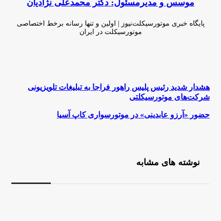
موسس و مدیرمسئول: دکتر محمدعلی نژادیان
پایگاه خبری موتورسیکلت‌نیوز | اولین و تنها رسانه برخط اختصاصی
موتورسیکلت در ایران
وبسایت
لینکدین
اینستاگرام
هشدار
هشدار شدید رئیس پلیس راهور فراجا به تبلیغات تلویزیونی
شدید
شرکت‌های موتورسیکلتی
رئیس
پلیس
حضور
حضور «آرزو عابدینی» در موتورسواری کاپ آسیا
راهور فراجا
«آرزو
به
عابدینی»
تبلیغات
در
تلویزیونی
موتورسواری
شرکت‌های
کاپ
نوشته های مشابه
موتورسیکلتی
آسیا