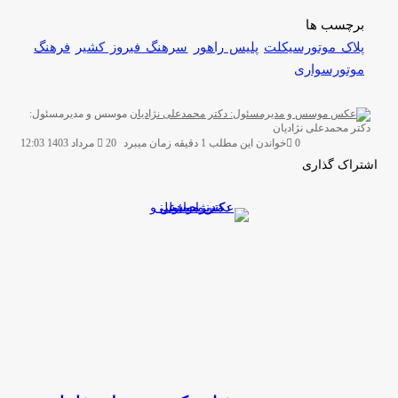
برچسب ها
پلاک موتورسیکلت
پلیس راهور
سرهنگ فیروز کشیر
فرهنگ
موتورسوارى
موسس و مدیرمسئول:
ارسال
دکتر محمدعلی نژادیان
ایمیل
0
خواندن این مطلب 1 دقیقه زمان میبرد
20 مرداد 1403 12:03
اشتراک گذاری
چاپ
فیس
توئیتر
واتس
تلگرام
لینکدین
اشتراک
(X)
آپ
بوک
گذاری
از
طریق
ایمیل