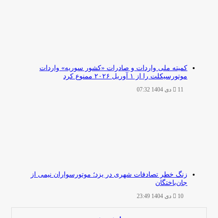
کمیته ملی واردات و صادرات «کشور سوریه» واردات
موتورسیکلت را از ۱ آوریل ۲۰۲۶ ممنوع کرد
11 دی 1404 07:32
زنگ خطر تصادفات شهری در یزد؛ موتورسواران نیمی از
جان‌باختگان
10 دی 1404 23:49