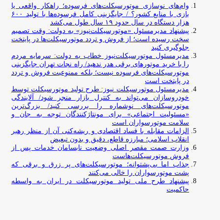
وام‌های نوسازی موتورسیکلت‌های فرسوده؛ راهکار واقعی یا
بازی با منابع کشور؟ / جایگزینی کامل فرسوده‌ها با تولید ۶۰۰
هزار دستگاه در سال حدود ۱۹ سال طول می‌کشد
پیشنهاد مدیرمسئول «موتورسیکلت‌نیوز» به دولت: وقت تصمیم
سخت رسیده است؛ از فروش و تردد موتورسیکلت‌ها در پایتخت
جلوگیری کنید
مدیرمسئول موتورسیکلت‌نیوز خطاب به دولت: سرمایه مردم
را با خرید موتورهای برقی هدر ندهید/ راه نجات تهران جایگزینی
موتورسیکلت‌های فرسوده نیست؛ بلکه ممنوعیت فروش و تردد
در پایتخت است
مدیرمسئول موتورسیکلت نیوز: طرح تولید موتورسیکلت توسط
خودروسازان می‌تواند به کنترل بازار منجر شود/ آلایندگی
موتورسیکلت‌های نوشماره را بررسی کنید/ بزرگ‌ترین
«مسئولیت اجتماعی» برای مونتاژکنندگان توجه به جان و
سلامت موتورسواران است
الزامات مقابله با فساد اقتصادی و ریشه‌کنی آن از منظر رهبر
انقلاب اسلامی؛ مبارزه قاطع، دقیق و بدون تبعیض
وزارت صمت مقصر اصلی وضعیت نابسامان خدمات پس از
فروش موتورسیکلت‌هاست
جذاب اما بی‌پشتوانه؛ موتورسیکلت‌های پر زرق‌ و برقی که
پشت موتورسواران را خالی می‌کنند
پیشنهاد طرح ملی تولید موتورسیکلت در ایران به واسطه
حاکمیت