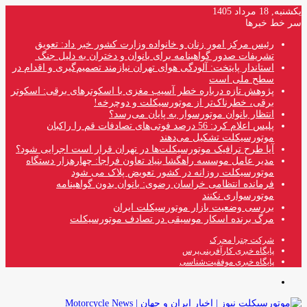
یکشنبه, 18 مرداد 1405
سر خط خبرها
رئیس مرکز امور زنان و خانواده وزارت کشور خبر داد: تعویق
تشریفات صدور گواهینامه برای بانوان و دختران به دلیل جنگ
استاندار پایتخت: آلودگی هوای تهران نیازمند تصمیم‌گیری و اقدام در
سطح ملی است
پژوهش تازه درباره خطر آسیب مغزی با اسکوترهای برقی: اسکوتر
برقی، خطرناک‌تر از موتورسیکلت و دوچرخه!
انتظار بانوان موتورسوار به پایان می‌رسد؟
پلیس اعلام کرد: 56 درصد فوتی‌های تصادفات قم را راکبان
موتورسیکلت تشکیل می‌دهند
آیا طرح ترافیک موتورسیکلت‌ها در تهران قرار است اجرایی شود؟
مدیر عامل موسسه راهگشا بنیاد تعاون فراجا: چهارهزار دستگاه
موتورسیکلت روزانه در کشور تعویض پلاک می شود
فرمانده انتظامی خراسان رضوی: بانوان بدون گواهینامه
موتورسواری نکنند
بررسی وضعیت بازار موتورسیکلت ایران
مرگ برنده اسکار موسیقی در تصادف موتورسیکلت
شرکت چترا محرک
پایگاه خبری کارآفرینی‌پرس
پایگاه خبری موفقیت‌شناسی
منو