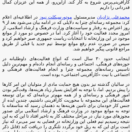
کارآفرینی‌پرس شروع به کار کند. ازاین‌رو، از همه این عزیزان کمال
قدردانی را داریم
محمدعلی نژادیان
مدیرمسئول
موتورسیکلت نیوز
در اطلاعیه‌ای اعلام
کرد: مجموعه رسانه‌ای چترا به دلایلی که در ادامه بیان می‌شود بعد از ۹
روز اعتراض به رفتار و سیاست‌های وزارت فرهنگ و ارشاد اسلامی، از
امروز مجدد فعالیت خود را آغاز کرد. اما در خصوص دو مورد از موانع
موجود در این وزارتخانه تا انتخابات ریاست جمهوری صبر خواهیم کرد و
سپس در صورت عدم رفع موانع توسط تیم جدید یا قبلی از طریق
مراجع قانونی پیگیر خواهیم شد.
اینجانب حدود ۳۰ سال است که انواع فعالیت‌های داوطلبانه در
حوزه‌های فرهنگی، اجتماعی و رسانه‌ای انجام داده‌ام و مهم‌ترین دلیل
تاسیس رسانه‌های مجموعه چترا و انجام فعالیت‌های فرهنگی و
اجتماعی با نیت «کارآفرینی اجتماعی» بوده است.
در سالیان گذشته نیز بدون هیچ حمایت مادی از متولیان این امر کارها
را پیش بردیم. اما، با توجه به افزایش بسیار زیاد هزینه‌ها، وقت‌گیر بودن
امور فرهنگی و رسانه‌ای و از همه مهم‌تر برنامه‌ای که برای توسعه
فعالیت‌های این مجموعه با محوریت کارآفرینی داشتیم، چندین ایده از
جنس کار خودمان برای تامین هزینه‌ها به ذهنمان رسید که متاسفانه با
توجه به موانع موجود در وزارت فرهنگ و ارشاد اسلامی برای صدور
مجوزهای مورد نیاز، در مراحل مختلف کار به تاخیر افتاد تا این که به این
نتیجه رسیدیم تیم فعلی این وزارتخانه در فضایی به سر می‌برد که نیاز
است برای این که به ریل خود برگردد تلنگری را دریافت کند (قابل ذکر
است افرادی که از درگاه ملی مجوزها درخواست دادند به‌دلیل عدم