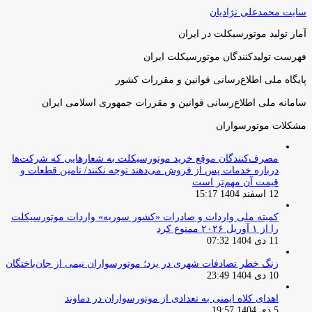
سایت محمدعلی نژادیان
آمار تولید موتورسیکلت در ایران
فهرست تولیدکنندگان موتورسیکلت ایران
پایگاه ملی اطلاع‌رسانی قوانین و مقررات کشور
سامانه ملی اطلاع‌رسانی قوانین و مقررات جمهوری اسلامی ایران
مشکلات موتورسواران
مصرف‌کنندگان موقع خرید موتورسیکلت به شعارهایی که شرکت‌ها
درباره خدمات پس از فروش می‌دهند توجه نکنند/ تامین قطعات و
قیمت آن مهم‌تر است
12 اسفند 1404 15:17
کمیته ملی واردات و صادرات «کشور سوریه» واردات موتورسیکلت
را از ۱ آوریل ۲۰۲۶ ممنوع کرد
11 دی 1404 07:32
زنگ خطر تصادفات شهری در یزد؛ موتورسواران نیمی از جان‌باختگان
10 دی 1404 23:49
اهدای کلاه ایمنی به تعدادی از موتورسواران در دماوند
5 دی 1404 19:57