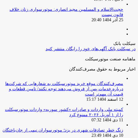
حجت‌الاسلام و المسلمین مجید انصاری: موتورسواری زنان خلاف
قانون نیست
25 آذر 1404 20:40
صفحه
صفحه
قبلی
بعدی
سیکلت بانک
در سیکلت بانک آگهی‌های خود را رایگان منتشر کنید
ماهنامه صنعت موتورسیکلت
اخبار مربوط به حقوق مصرف‌کنندگان
مصرف‌کنندگان موقع خرید موتورسیکلت به شعارهایی که شرکت‌ها
درباره خدمات پس از فروش می‌دهند توجه نکنند/ تامین قطعات و
قیمت آن مهم‌تر است
12 اسفند 1404 15:17
کمیته ملی واردات و صادرات «کشور سوریه» واردات موتورسیکلت
را از ۱ آوریل ۲۰۲۶ ممنوع کرد
11 دی 1404 07:32
زنگ خطر تصادفات شهری در یزد؛ موتورسواران نیمی از جان‌باختگان
10 دی 1404 23:49