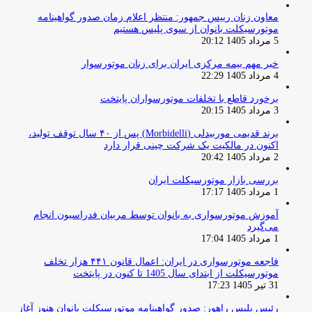
معاون زنان رییس جمهور: منتظر اعلام زمان صدور گواهینامه
موتورسیکلت بانوان از سوی پلیس هستیم
5 مرداد 1405 20:12
خبر مهم بیمه مرکزی ایران برای زنان موتورسوار
4 مرداد 1405 22:29
برخورد قاطع با تخلفات موتورسواران پایتخت
3 مرداد 1405 20:15
برند قدیمی موربیدلی (Morbidelli) پس از ۴۰ سال توقف تولید،
اکنون در مالکیت یک شرکت چینی قرار دارد
2 مرداد 1405 20:42
بررسی بازار موتورسیکلت ایران
1 مرداد 1405 17:17
آموزش موتورسواری به بانوان توسط مربیان فدراسیون انجام
می‌گیرد
1 مرداد 1405 17:04
فاجعه موتورسواری در ایران: اعمال قانون ۴۴۱ هزار تخلف
موتورسیکلت از ابتدای سال 1405 تا کنون در پایتخت
31 تیر 1405 17:23
رئیس پلیس راهور: صدور گواهینامه موتورسیکلت بانوان هنوز آغاز