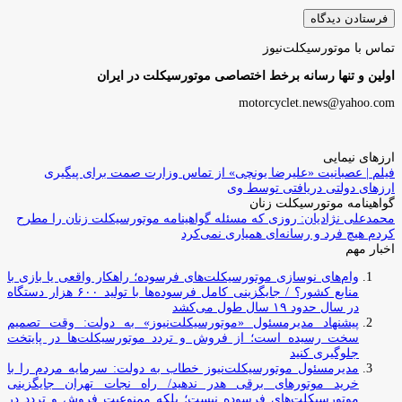
تماس با موتورسیکلت‌نیوز
اولین و تنها رسانه برخط اختصاصی موتورسیکلت در ایران
motorcyclet.news@yahoo.com
ارزهای نیمایی
فیلم | عصبانیت «علیرضا یونچی» از تماس وزارت صمت برای پیگیری
ارزهای دولتی دریافتی توسط وی
گواهینامه موتورسیکلت زنان
محمدعلی نژادیان: روزی که مسئله گواهینامه موتورسیکلت زنان را مطرح
کردم هیچ فرد و رسانه‌ای همیاری نمی‌کرد
اخبار مهم
وام‌های نوسازی موتورسیکلت‌های فرسوده؛ راهکار واقعی یا بازی با
منابع کشور؟ / جایگزینی کامل فرسوده‌ها با تولید ۶۰۰ هزار دستگاه
در سال حدود ۱۹ سال طول می‌کشد
پیشنهاد مدیرمسئول «موتورسیکلت‌نیوز» به دولت: وقت تصمیم
سخت رسیده است؛ از فروش و تردد موتورسیکلت‌ها در پایتخت
جلوگیری کنید
مدیرمسئول موتورسیکلت‌نیوز خطاب به دولت: سرمایه مردم را با
خرید موتورهای برقی هدر ندهید/ راه نجات تهران جایگزینی
موتورسیکلت‌های فرسوده نیست؛ بلکه ممنوعیت فروش و تردد در