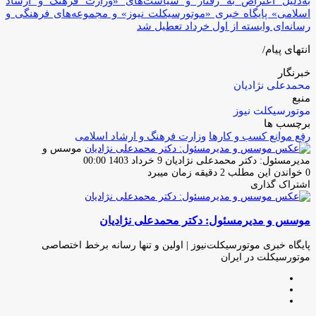
به‌دلیل اعتراض به رفتار و سیاست‌های «وزارت فرهنگ و ارشاد
اسلامی» پایگاه خبری «موتورسیکلت‌ نیوز» و مجموعه‌های فرهنگی و
رسانه‌ای وابسته از اول خرداد تعطیل شد
انتهای پیام/
خبرنگار
محمدعلی نژادیان
منبع
موتورسیکلت نیوز
برچسب ها
رفع موانع کسب و کارها
وزارت فرهنگ و ارشاد اسلامی
موسس و
ارسال
مدیرمسئول: دکتر محمدعلی نژادیان
9 خرداد 1403 00:00
ایمیل
0
خواندن این مطلب 2 دقیقه زمان میبرد
اشتراک گذاری
چاپ
فیس
توئیتر
واتس
تلگرام
لینکدین
اشتراک
(X)
آپ
بوک
گذاری
موسس و مدیرمسئول: دکتر محمدعلی نژادیان
از
طریق
ایمیل
پایگاه خبری موتورسیکلت‌نیوز | اولین و تنها رسانه برخط اختصاصی
موتورسیکلت در ایران
وبسایت
لینکدین
اینستاگرام