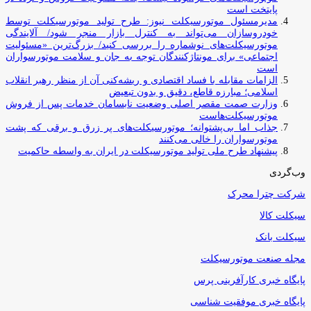
پایتخت است
مدیرمسئول موتورسیکلت نیوز: طرح تولید موتورسیکلت توسط
خودروسازان می‌تواند به کنترل بازار منجر شود/ آلایندگی
موتورسیکلت‌های نوشماره را بررسی کنید/ بزرگ‌ترین «مسئولیت
اجتماعی» برای مونتاژکنندگان توجه به جان و سلامت موتورسواران
است
الزامات مقابله با فساد اقتصادی و ریشه‌کنی آن از منظر رهبر انقلاب
اسلامی؛ مبارزه قاطع، دقیق و بدون تبعیض
وزارت صمت مقصر اصلی وضعیت نابسامان خدمات پس از فروش
موتورسیکلت‌هاست
جذاب اما بی‌پشتوانه؛ موتورسیکلت‌های پر زرق‌ و برقی که پشت
موتورسواران را خالی می‌کنند
پیشنهاد طرح ملی تولید موتورسیکلت در ایران به واسطه حاکمیت
وب‌گردی
شرکت چترا محرک
سیکلت کالا
سیکلت بانک
مجله صنعت موتورسیکلت
پایگاه خبری کارآفرینی پرس
پایگاه خبری موفقیت شناسی