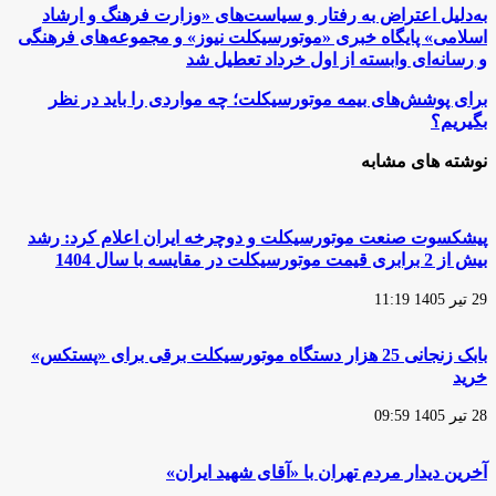
به‌دلیل
به‌دلیل اعتراض به رفتار و سیاست‌های «وزارت فرهنگ و ارشاد
اعتراض
اسلامی» پایگاه خبری «موتورسیکلت‌ نیوز» و مجموعه‌های فرهنگی
به
و رسانه‌ای وابسته از اول خرداد تعطیل شد
رفتار
و
برای
برای پوشش‌های بیمه موتورسیکلت؛ چه مواردی را باید در نظر
سیاست‌های
پوشش‌های
بگیریم؟
«وزارت
بیمه
فرهنگ
موتورسیکلت؛
نوشته های مشابه
و
چه
ارشاد
مواردی
اسلامی»
را
پایگاه
باید
پیشکسوت صنعت موتورسیکلت و دوچرخه ایران اعلام کرد: رشد
خبری
در
«موتورسیکلت‌
بیش از 2 برابری قیمت موتورسیکلت در مقایسه با سال 1404
نظر
نیوز»
بگیریم؟
و
29 تیر 1405 11:19
مجموعه‌های
فرهنگی
و
بابک زنجانی 25 هزار دستگاه موتورسیکلت برقی برای «پستکس»
رسانه‌ای
خرید
وابسته
از
28 تیر 1405 09:59
اول
خرداد
تعطیل
آخرین دیدار مردم تهران با «آقای شهید ایران»
شد