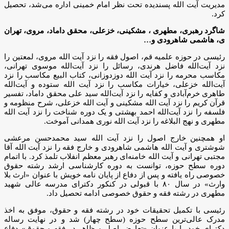
مدیریت آیت الله پسندیده تحت نظر امام خمینی اداره می‌شد، تحصیل
کرد.
شاگرد رهبری، مطهری ، مشکینی، خزعلی، محقق داماد، مروی، تهران
ی، هاشمی شاهرودی و
…
رئیسی در حوزه علمیه قم، اصول فقه را نزد آیت الله مروی، لمعتین را
نزد آیت‌الله فاضل هرندی، رسائل را نزد آیت‌الله موسوی تهرانی،
مکاسب محرمه را نزد آیت الله دوزدوزانی، کتاب البیع مکاسب را نزد
آیت‌الله خزعلی، خیارات مکاسب را نزد آیت الله ستوده و آیت‌الله
طاهری خرم‌آبادی و کفایه را نزد آیت‌الله سید علی محقق داماد، تفسیر
قرآن کریم را نزد آیت الله مشکینی و آیت الله خزعلی، شرح منظومه و
فلسفه را نزد آیت‌الله احمد بهشتی و یک دوره شناخت را نزد آیت الله
مطهری و نهج البلاغه را نزد آیت الله نوری همدانی آموخت.
او همچنین خارج اصول را نزد آیت ‌الله سید محمدحسن مرعشی
شوشتری و آیت‌ الله هاشمی شاهرودی و خارج فقه را نزد آیت ‌الله آقا
مجتبی تهرانی و آیت الله خامنه‌ای رهبر معظم انفلاب تلمذ کرد. با اتمام
دوره سطح حوزه، توانست به دوره کارشناسی ارشد رشته حقوق
خصوصی راه یافته و پس از دفاع از پایان نامه خویش با عنوان «ارث بلا
وارث» در سال ۸۰ با قبولی در کنکور دکترای مدرسه عالی شهید
مطهری در رشته فقه و حقوق خصوصی ادامه تحصیل داد.
رئیسی با تکمیل تحقیقات خود در رشته فقه و حقوق، موفق به اخذ
مدرک عالی‌ترین سطح حوزه (سطح چهار) شد و در نهایت رساله
دکترای خود را با عنوان «تعارض اصل و ظاهر در فقه و حقوق» دفاع