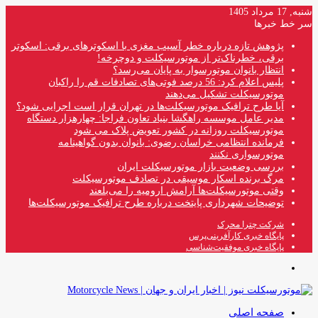
شنبه, 17 مرداد 1405
سر خط خبرها
پژوهش تازه درباره خطر آسیب مغزی با اسکوترهای برقی: اسکوتر
برقی، خطرناک‌تر از موتورسیکلت و دوچرخه!
انتظار بانوان موتورسوار به پایان می‌رسد؟
پلیس اعلام کرد: 56 درصد فوتی‌های تصادفات قم را راکبان
موتورسیکلت تشکیل می‌دهند
آیا طرح ترافیک موتورسیکلت‌ها در تهران قرار است اجرایی شود؟
مدیر عامل موسسه راهگشا بنیاد تعاون فراجا: چهارهزار دستگاه
موتورسیکلت روزانه در کشور تعویض پلاک می شود
فرمانده انتظامی خراسان رضوی: بانوان بدون گواهینامه
موتورسواری نکنند
بررسی وضعیت بازار موتورسیکلت ایران
مرگ برنده اسکار موسیقی در تصادف موتورسیکلت
وقتی موتورسیکلت‌ها آرامش ارومیه را می‌بلعند
توضیحات شهرداری پایتخت درباره طرح ترافیک موتورسیکلت‌ها
شرکت چترا محرک
پایگاه خبری کارآفرینی‌پرس
پایگاه خبری موفقیت‌شناسی
منو
صفحه اصلی