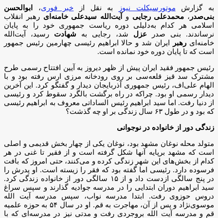
به گزارش
موتورسیکلت نیوز
به نقل از
خبر فوری
،
ابوالحسن
بنی‌صدر
،
محمدعلی رجایی
و
آیت‌الله سیدعلی خامنه‌ای
رهبر انقلاب
اسلامی هر کدام به‌دلیلی دوره ریاست جمهوری خود را به پایان
نرساندند. بنی صدر
عزل
شد، رجایی به
شهادت
رسید، آیت‌الله
خامنه‌ای
رهبر
ایران شد و حالا ابراهیم رئیسی چهارمین رئیس جمهور
است که تا پایان دوره خود نمانده است.
رئیس جمهور فقید ایران پیش از ظهر دیروز به آیین افتتاح رسمی طرح
مشترک سد قیز قلعه‌سی بر روی رودخانه مرزی ارس رفته بود و با
الهام علی‌اف، رئیس جمهوری آذربایجان دیدار و گفتگو کرد. این آخرین
دیدار رسمی او بود. چراکه در راه برگشت بالگرد سقوط کرد و رئیسی
از دنیا رفت. اما سید ابراهیم رئیس الساداتی معروف به ابراهیم رئیسی
که بود و در طول ۶۳ سال زندگی بر او چه گذشت؟
زندگی دور از خانواده در نوجوانی
متولد محله نوغان مشهد بود، نوغان یکی از چهار بخش قدیمی و اصلی
است که مشهد برپایه آنها شکل گرفته است و از فقیر تا غنی در هر
کدام از بخش‌های این شهر زندگی کرده و می‌کنند، حتی امروز که بافت
فرسوده دارد. رئیسی اما گفته بود که فقر را زیسته است. او پدرش را
در پنج سالگی ازدست داد و از ۱۵ سالگی دور از خانواده زندگی کرد.
سید ابراهیم دوران ابتدایی را در مدرسه جوادیه گذارند و سپس سراغ
دروس حوزوی رفت. ابتدا مدرسه نواب، سپس مدرسه آیت الله
موسوی‌نژاد و پس از آن، مهاجرت به قم. او در سال ۵۴ به حوزه علمیه
قم و مدرسه آیت الله بروجردی رفت و مدتی نیز در مدرسه‌ای که با