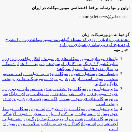
اولین و تنها رسانه برخط اختصاصی موتورسیکلت در ایران
motorcyclet.news@yahoo.com
گواهینامه موتورسیکلت زنان
محمدعلی نژادیان: روزی که مسئله گواهینامه موتورسیکلت زنان را مطرح
کردم هیچ فرد و رسانه‌ای همیاری نمی‌کرد
اخبار مهم
وام‌های نوسازی موتورسیکلت‌های فرسوده؛ راهکار واقعی یا بازی با
منابع کشور؟ / جایگزینی کامل فرسوده‌ها با تولید ۶۰۰ هزار دستگاه
در سال حدود ۱۹ سال طول می‌کشد
پیشنهاد مدیرمسئول «موتورسیکلت‌نیوز» به دولت: وقت تصمیم
سخت رسیده است؛ از فروش و تردد موتورسیکلت‌ها در پایتخت
جلوگیری کنید
مدیرمسئول موتورسیکلت‌نیوز خطاب به دولت: سرمایه مردم را با
خرید موتورهای برقی هدر ندهید/ راه نجات تهران جایگزینی
موتورسیکلت‌های فرسوده نیست؛ بلکه ممنوعیت فروش و تردد در
پایتخت است
مدیرمسئول موتورسیکلت نیوز: طرح تولید موتورسیکلت توسط
خودروسازان می‌تواند به کنترل بازار منجر شود/ آلایندگی
موتورسیکلت‌های نوشماره را بررسی کنید/ بزرگ‌ترین «مسئولیت
اجتماعی» برای مونتاژکنندگان توجه به جان و سلامت موتورسواران
است