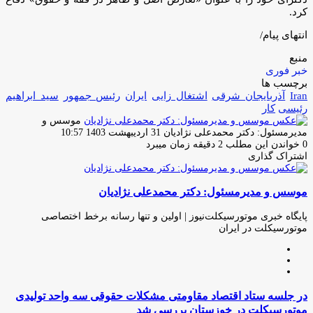
کرد.
انتهای پیام/
منبع
خبر فوری
برچسب ها
Iran
آذربایجان شرقی
اشتغال زایی
ایران
رئیس جمهور
سید ابراهیم
رئیسی
کار
موسس و
ارسال
مدیرمسئول: دکتر محمدعلی نژادیان
31 اردیبهشت 1403 10:57
ایمیل
0
خواندن این مطلب 2 دقیقه زمان میبرد
اشتراک گذاری
چاپ
فیس
توئیتر
واتس
تلگرام
لینکدین
اشتراک
(X)
آپ
بوک
گذاری
موسس و مدیرمسئول: دکتر محمدعلی نژادیان
از
طریق
ایمیل
پایگاه خبری موتورسیکلت‌نیوز | اولین و تنها رسانه برخط اختصاصی
موتورسیکلت در ایران
وبسایت
لینکدین
اینستاگرام
در
در جلسه ستاد اقتصاد مقاومتی مشکلات حقوقی سه واحد تولیدی
جلسه
موتورسیکلت در خوزستان بررسی شد