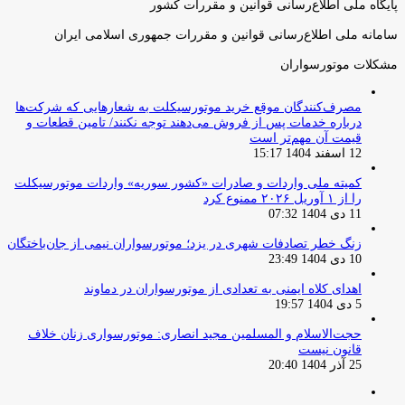
پایگاه ملی اطلاع‌رسانی قوانین و مقررات کشور
سامانه ملی اطلاع‌رسانی قوانین و مقررات جمهوری اسلامی ایران
مشکلات موتورسواران
مصرف‌کنندگان موقع خرید موتورسیکلت به شعارهایی که شرکت‌ها
درباره خدمات پس از فروش می‌دهند توجه نکنند/ تامین قطعات و
قیمت آن مهم‌تر است
12 اسفند 1404 15:17
کمیته ملی واردات و صادرات «کشور سوریه» واردات موتورسیکلت
را از ۱ آوریل ۲۰۲۶ ممنوع کرد
11 دی 1404 07:32
زنگ خطر تصادفات شهری در یزد؛ موتورسواران نیمی از جان‌باختگان
10 دی 1404 23:49
اهدای کلاه ایمنی به تعدادی از موتورسواران در دماوند
5 دی 1404 19:57
حجت‌الاسلام و المسلمین مجید انصاری: موتورسواری زنان خلاف
قانون نیست
25 آذر 1404 20:40
صفحه