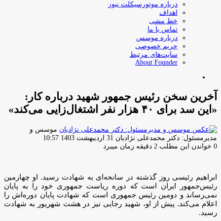
درباره موتورسیکلت نیوز
اهداف
خط مشی
تماس با ما
درباره موسس
حریم خصوصی
سایت‌های مرتبط
About Founder
جستجو
برای
آخرین سخن رئیس جمهور شهید درباره کار:
«این سد برای ۴۰ هزار نفر اشتغال‌زایی می‌کند»
موسس و
ارسال
مدیرمسئول: دکتر محمدعلی نژادیان
31 اردیبهشت 1403 10:57
ایمیل
0
خواندن این مطلب 2 دقیقه زمان میبرد
ابراهیم رئیسی روز گذشته در سانحه‌ای به شهادت رسید. او چهارمین
رئیس‌جمهور ایران است که دوره ریاست جمهوری خود را به پایان
نمی‌رساند و دومین رئیس جمهوری است که شهادت پایان دوره‌اش را
اعلام می‌کند. پیش از او، شهید رجایی نیز در هشت شهریور به شهادت
رسید.