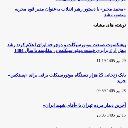
ستاد
اقتصاد
«محمد
«محمد مخبر» با دستور رهبر انقلاب به‌عنوان مدیر قوه مجریه
مقاومتی
مخبر»
منصوب شد
مشکلات
با
حقوقی
دستور
نوشته های مشابه
سه
رهبر
واحد
انقلاب
تولیدی
به‌عنوان
موتورسیکلت
مدیر
پیشکسوت صنعت موتورسیکلت و دوچرخه ایران اعلام کرد: رشد
در
قوه
بیش از 2 برابری قیمت موتورسیکلت در مقایسه با سال 1404
خوزستان
مجریه
بررسی
منصوب
شد
29 تیر 1405 11:19
شد
بابک زنجانی 25 هزار دستگاه موتورسیکلت برقی برای «پستکس»
خرید
28 تیر 1405 09:59
آخرین دیدار مردم تهران با «آقای شهید ایران»
15 تیر 1405 23:05