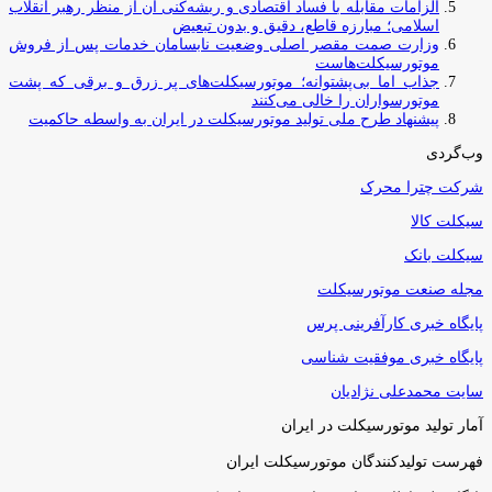
الزامات مقابله با فساد اقتصادی و ریشه‌کنی آن از منظر رهبر انقلاب
اسلامی؛ مبارزه قاطع، دقیق و بدون تبعیض
وزارت صمت مقصر اصلی وضعیت نابسامان خدمات پس از فروش
موتورسیکلت‌هاست
جذاب اما بی‌پشتوانه؛ موتورسیکلت‌های پر زرق‌ و برقی که پشت
موتورسواران را خالی می‌کنند
پیشنهاد طرح ملی تولید موتورسیکلت در ایران به واسطه حاکمیت
وب‌گردی
شرکت چترا محرک
سیکلت کالا
سیکلت بانک
مجله صنعت موتورسیکلت
پایگاه خبری کارآفرینی پرس
پایگاه خبری موفقیت شناسی
سایت محمدعلی نژادیان
آمار تولید موتورسیکلت در ایران
فهرست تولیدکنندگان موتورسیکلت ایران