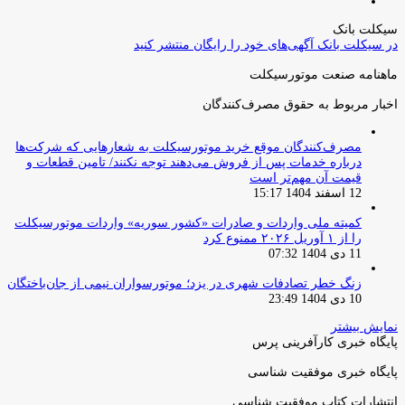
صفحه
قبلی
بعدی
سیکلت بانک
در سیکلت بانک آگهی‌های خود را رایگان منتشر کنید
ماهنامه صنعت موتورسیکلت
اخبار مربوط به حقوق مصرف‌کنندگان
مصرف‌کنندگان موقع خرید موتورسیکلت به شعارهایی که شرکت‌ها
درباره خدمات پس از فروش می‌دهند توجه نکنند/ تامین قطعات و
قیمت آن مهم‌تر است
12 اسفند 1404 15:17
کمیته ملی واردات و صادرات «کشور سوریه» واردات موتورسیکلت
را از ۱ آوریل ۲۰۲۶ ممنوع کرد
11 دی 1404 07:32
زنگ خطر تصادفات شهری در یزد؛ موتورسواران نیمی از جان‌باختگان
10 دی 1404 23:49
نمایش بیشتر
پایگاه خبری کارآفرینی پرس
پایگاه خبری موفقیت شناسی
انتشارات کتاب موفقیت شناسی