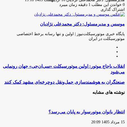
ایمیل
0
خواندن این مطلب 1 دقیقه زمان میبرد
اشتراک گذاری
چاپ
فیس
توئیتر
واتس
تلگرام
لینکدین
اشتراک
(X)
آپ
بوک
گذاری
موسس و مدیرمسئول: دکتر محمدعلی نژادیان
از
طریق
ایمیل
پایگاه خبری موتورسیکلت‌نیوز | اولین و تنها رسانه برخط اختصاصی
موتورسیکلت در ایران
وبسایت
لینکدین
اینستاگرام
انقلاب
انقلاب باجاج موتور: اولین موتورسیکلت «سی‌ان‌جی» جهان رونمایی
باجاج
می‌شود
موتور:
اولین
صنعتگران
صنعتگران به هوشمندسازی حمل‌ونقل دوچرخه‌ای مشهد کمک کنند
موتورسیکلت
به
«سی‌ان‌جی»
هوشمندسازی
نوشته های مشابه
جهان
حمل‌ونقل
رونمایی
دوچرخه‌ای
می‌شود
مشهد
کمک
انتظار بانوان موتورسوار به پایان می‌رسد؟
کنند
15 مرداد 1405 20:09