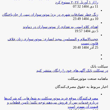
را از ۱ آوریل ۲۰۲۶ ممنوع کرد
11 دی 1404 07:32
زنگ خطر تصادفات شهری در یزد؛ موتورسواران نیمی از جان‌باختگان
10 دی 1404 23:49
اهدای کلاه ایمنی به تعدادی از موتورسواران در دماوند
5 دی 1404 19:57
حجت‌الاسلام و المسلمین مجید انصاری: موتورسواری زنان خلاف
قانون نیست
25 آذر 1404 20:40
صفحه
صفحه
قبلی
بعدی
سیکلت بانک
در سیکلت بانک آگهی‌های خود را رایگان منتشر کنید
ماهنامه صنعت موتورسیکلت
اخبار مربوط به حقوق مصرف‌کنندگان
مصرف‌کنندگان موقع خرید موتورسیکلت به شعارهایی که شرکت‌ها
درباره خدمات پس از فروش می‌دهند توجه نکنند/ تامین قطعات و
قیمت آن مهم‌تر است