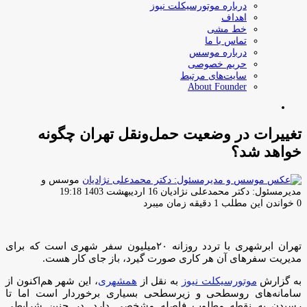
درباره موتورسیکلت نیوز
اهداف
خط مشی
تماس با ما
درباره موسس
حریم خصوصی
سایت‌های مرتبط
About Founder
جستجو
برای
تغییرات در وضعیت حمل‌و‌نقل تهران چگونه
خواهد شد؟
موسس و
ارسال
مدیرمسئول: دکتر محمدعلی نژادیان
16 اردیبهشت 1403 19:18
ایمیل
0
خواندن این مطلب 1 دقیقه زمان میبرد
تهران ابرشهری با تردد روزانه ۲۰میلیون سفر شهری است که برای
مدیریت سفرهای آن هر کاری صورت گیرد، باز جای کار هست.
به گزارش
موتورسیکلت نیوز
به نقل از
همشهری
، این شهر هم‌اکنون از
سامانه‌های روسطحی و زیرسطحی بسیاری برخوردار است اما تا
رسیدن به نقطه مطلوب فاصله مشخصی دارد. در چنین شرایطی