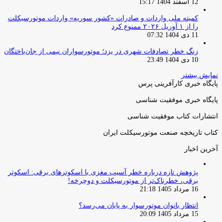
12 اسفند 1404 15:17
کمیته ملی واردات و صادرات «کشور سوریه» واردات موتورسیکلت
را از ۱ آوریل ۲۰۲۶ ممنوع کرد
11 دی 1404 07:32
زنگ خطر تصادفات شهری در یزد؛ موتورسواران نیمی از جان‌باختگان
10 دی 1404 23:49
نمایش بیشتر
پایگاه خبری کارآفرینی پرس
پایگاه خبری موفقیت شناسی
انتشارات کتاب موفقیت شناسی
کتاب تاریخچه صنعت موتورسیکلت ایران
آخرین اخبار
پژوهش تازه درباره خطر آسیب مغزی با اسکوترهای برقی: اسکوتر
برقی، خطرناک‌تر از موتورسیکلت و دوچرخه!
16 مرداد 1405 21:18
انتظار بانوان موتورسوار به پایان می‌رسد؟
15 مرداد 1405 20:09