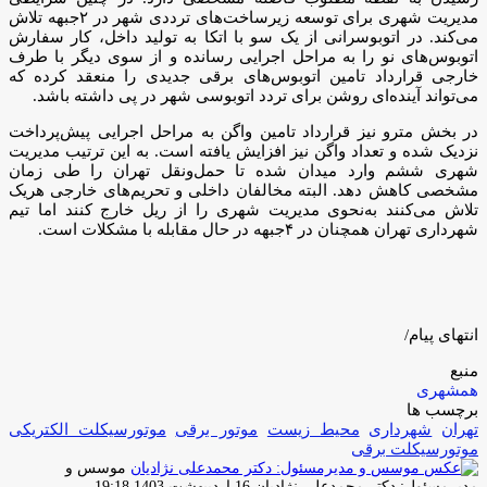
مدیریت شهری برای توسعه زیرساخت‌های ترددی شهر در ۲جبهه تلاش
می‌کند. در اتوبوسرانی از یک سو با اتکا به تولید داخل، کار سفارش
اتوبوس‌های نو را به مراحل اجرایی رسانده و از سوی دیگر با طرف
خارجی قرارداد تامین اتوبوس‌های برقی جدیدی را منعقد کرده که
می‌تواند آینده‌ای روشن برای تردد اتوبوسی شهر در پی داشته باشد.
در بخش مترو نیز قرارداد تامین واگن به مراحل اجرایی پیش‌پرداخت
نزدیک شده و تعداد واگن نیز افزایش یافته است. به این ترتیب مدیریت
شهری ششم وارد میدان شده تا حمل‌ونقل تهران را طی زمان
مشخصی کاهش دهد. البته مخالفان داخلی و تحریم‌های خارجی هریک
تلاش می‌کنند به‌نحوی مدیریت شهری را از ریل خارج کنند اما تیم
شهرداری تهران همچنان در ۴جبهه در حال مقابله با مشکلات است.
انتهای پیام/
منبع
همشهری
برچسب ها
تهران
شهرداری
محیط زیست
موتور برقی
موتورسیکلت الکتریکى
موتورسیکلت برقى
موسس و
ارسال
مدیرمسئول: دکتر محمدعلی نژادیان
16 اردیبهشت 1403 19:18