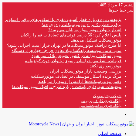
شنبه, 17 مرداد 1405
سر خط خبرها
پژوهش تازه درباره خطر آسیب مغزی با اسکوترهای برقی: اسکوتر
برقی، خطرناک‌تر از موتورسیکلت و دوچرخه!
انتظار بانوان موتورسوار به پایان می‌رسد؟
پلیس اعلام کرد: 56 درصد فوتی‌های تصادفات قم را راکبان
موتورسیکلت تشکیل می‌دهند
آیا طرح ترافیک موتورسیکلت‌ها در تهران قرار است اجرایی شود؟
مدیر عامل موسسه راهگشا بنیاد تعاون فراجا: چهارهزار دستگاه
موتورسیکلت روزانه در کشور تعویض پلاک می شود
فرمانده انتظامی خراسان رضوی: بانوان بدون گواهینامه
موتورسواری نکنند
بررسی وضعیت بازار موتورسیکلت ایران
مرگ برنده اسکار موسیقی در تصادف موتورسیکلت
وقتی موتورسیکلت‌ها آرامش ارومیه را می‌بلعند
توضیحات شهرداری پایتخت درباره طرح ترافیک موتورسیکلت‌ها
شرکت چترا محرک
پایگاه خبری کارآفرینی‌پرس
پایگاه خبری موفقیت‌شناسی
منو
صفحه اصلی