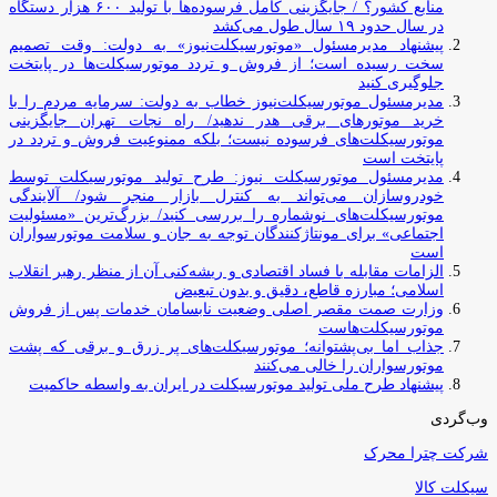
منابع کشور؟ / جایگزینی کامل فرسوده‌ها با تولید ۶۰۰ هزار دستگاه
در سال حدود ۱۹ سال طول می‌کشد
پیشنهاد مدیرمسئول «موتورسیکلت‌نیوز» به دولت: وقت تصمیم
سخت رسیده است؛ از فروش و تردد موتورسیکلت‌ها در پایتخت
جلوگیری کنید
مدیرمسئول موتورسیکلت‌نیوز خطاب به دولت: سرمایه مردم را با
خرید موتورهای برقی هدر ندهید/ راه نجات تهران جایگزینی
موتورسیکلت‌های فرسوده نیست؛ بلکه ممنوعیت فروش و تردد در
پایتخت است
مدیرمسئول موتورسیکلت نیوز: طرح تولید موتورسیکلت توسط
خودروسازان می‌تواند به کنترل بازار منجر شود/ آلایندگی
موتورسیکلت‌های نوشماره را بررسی کنید/ بزرگ‌ترین «مسئولیت
اجتماعی» برای مونتاژکنندگان توجه به جان و سلامت موتورسواران
است
الزامات مقابله با فساد اقتصادی و ریشه‌کنی آن از منظر رهبر انقلاب
اسلامی؛ مبارزه قاطع، دقیق و بدون تبعیض
وزارت صمت مقصر اصلی وضعیت نابسامان خدمات پس از فروش
موتورسیکلت‌هاست
جذاب اما بی‌پشتوانه؛ موتورسیکلت‌های پر زرق‌ و برقی که پشت
موتورسواران را خالی می‌کنند
پیشنهاد طرح ملی تولید موتورسیکلت در ایران به واسطه حاکمیت
وب‌گردی
شرکت چترا محرک
سیکلت کالا