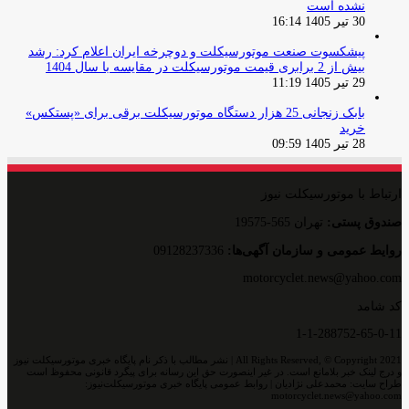
نشده است
30 تیر 1405 16:14
پیشکسوت صنعت موتورسیکلت و دوچرخه ایران اعلام کرد: رشد
بیش از 2 برابری قیمت موتورسیکلت در مقایسه با سال 1404
29 تیر 1405 11:19
بابک زنجانی 25 هزار دستگاه موتورسیکلت برقی برای «پستکس»
خرید
28 تیر 1405 09:59
ارتباط با موتورسیکلت نیوز
صندوق پستی:
تهران 565-19575
روایط عمومی و سازمان آگهی‌ها:
09128237336
motorcyclet.news@yahoo.com
کد شامد
1-1-288752-65-0-11
All Rights Reserved, © Copyright 2021 | نشر مطالب با ذکر نام پایگاه خبری موتورسیکلت نیوز
و درج لینک خبر بلامانع است. در غیر اینصورت حق این رسانه برای پیگرد قانونی محفوظ است
طراح سایت: محمدعلی نژادیان | روابط عمومی پایگاه خبری موتورسیکلت‌نیوز:
motorcyclet.news@yahoo.com