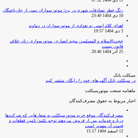
11 دی 1404 07:32
زنگ خطر تصادفات شهری در یزد؛ موتورسواران نیمی از جان‌باختگان
10 دی 1404 23:49
اهدای کلاه ایمنی به تعدادی از موتورسواران در دماوند
5 دی 1404 19:57
حجت‌الاسلام و المسلمین مجید انصاری: موتورسواری زنان خلاف
قانون نیست
25 آذر 1404 20:40
صفحه
صفحه
قبلی
بعدی
سیکلت بانک
در سیکلت بانک آگهی‌های خود را رایگان منتشر کنید
ماهنامه صنعت موتورسیکلت
اخبار مربوط به حقوق مصرف‌کنندگان
مصرف‌کنندگان موقع خرید موتورسیکلت به شعارهایی که شرکت‌ها
درباره خدمات پس از فروش می‌دهند توجه نکنند/ تامین قطعات و
قیمت آن مهم‌تر است
12 اسفند 1404 15:17