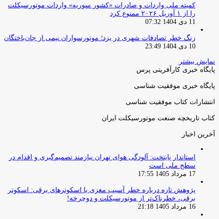
کمیته ملی واردات و صادرات «کشور سوریه» واردات موتورسیکلت
را از ۱ آوریل ۲۰۲۶ ممنوع کرد
11 دی 1404 07:32
زنگ خطر تصادفات شهری در یزد؛ موتورسواران نیمی از جان‌باختگان
10 دی 1404 23:49
نمایش بیشتر
پایگاه خبری کارآفرینی پرس
پایگاه خبری موفقیت شناسی
انتشارات کتاب موفقیت شناسی
کتاب تاریخچه صنعت موتورسیکلت ایران
آخرین اخبار
استاندار پایتخت: آلودگی هوای تهران نیازمند تصمیم‌گیری و اقدام در
سطح ملی است
17 مرداد 1405 17:55
پژوهش تازه درباره خطر آسیب مغزی با اسکوترهای برقی: اسکوتر
برقی، خطرناک‌تر از موتورسیکلت و دوچرخه!
16 مرداد 1405 21:18