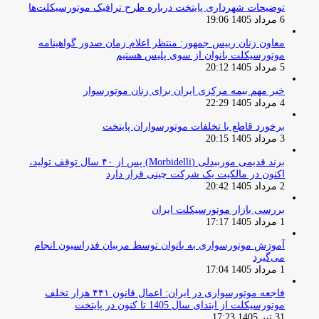
توضیحات شهرداری پایتخت درباره طرح ترافیک موتورسیکلت‌ها
6 مرداد 1405 19:06
معاون زنان رییس جمهور: منتظر اعلام زمان صدور گواهینامه
موتورسیکلت بانوان از سوی پلیس هستیم
5 مرداد 1405 20:12
خبر مهم بیمه مرکزی ایران برای زنان موتورسوار
4 مرداد 1405 22:29
برخورد قاطع با تخلفات موتورسواران پایتخت
3 مرداد 1405 20:15
برند قدیمی موربیدلی (Morbidelli) پس از ۴۰ سال توقف تولید،
اکنون در مالکیت یک شرکت چینی قرار دارد
2 مرداد 1405 20:42
بررسی بازار موتورسیکلت ایران
1 مرداد 1405 17:17
آموزش موتورسواری به بانوان توسط مربیان فدراسیون انجام
می‌گیرد
1 مرداد 1405 17:04
فاجعه موتورسواری در ایران: اعمال قانون ۴۴۱ هزار تخلف
موتورسیکلت از ابتدای سال 1405 تا کنون در پایتخت
31 تیر 1405 17:23