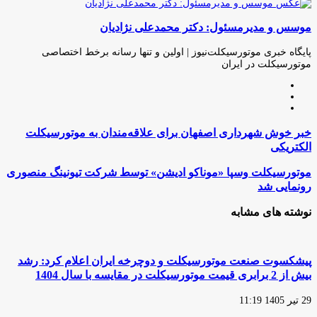
چاپ
فیس
توئیتر
واتس
تلگرام
لینکدین
اشتراک
(X)
آپ
بوک
گذاری
موسس و مدیرمسئول: دکتر محمدعلی نژادیان
از
طریق
ایمیل
پایگاه خبری موتورسیکلت‌نیوز | اولین و تنها رسانه برخط اختصاصی
موتورسیکلت در ایران
وبسایت
لینکدین
اینستاگرام
خبر
خبر خوش شهرداری اصفهان برای علاقه‌مندان به موتورسیکلت
خوش
الکتریکی
شهرداری
اصفهان
موتورسیکلت
موتورسیکلت وسپا «موناکو ادیشن» توسط شرکت تیونینگ منصوری
برای
وسپا
رونمایی شد
علاقه‌مندان
«موناکو
به
ادیشن»
نوشته های مشابه
موتورسیکلت
توسط
الکتریکی
شرکت
تیونینگ
منصوری
پیشکسوت صنعت موتورسیکلت و دوچرخه ایران اعلام کرد: رشد
رونمایی
بیش از 2 برابری قیمت موتورسیکلت در مقایسه با سال 1404
شد
29 تیر 1405 11:19