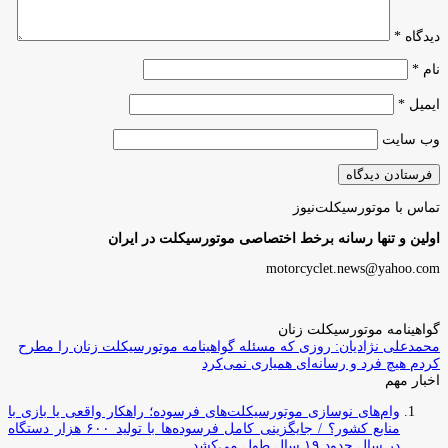
دیدگاه
*
نام
*
ایمیل
*
وب‌ سایت
تماس با موتورسیکلت‌نیوز
اولین و تنها رسانه برخط اختصاصی موتورسیکلت در ایران
motorcyclet.news@yahoo.com
گواهینامه موتورسیکلت زنان
محمدعلی نژادیان: روزی که مسئله گواهینامه موتورسیکلت زنان را مطرح
کردم هیچ فرد و رسانه‌ای همیاری نمی‌کرد
اخبار مهم
وام‌های نوسازی موتورسیکلت‌های فرسوده؛ راهکار واقعی یا بازی با
منابع کشور؟ / جایگزینی کامل فرسوده‌ها با تولید ۶۰۰ هزار دستگاه
در سال حدود ۱۹ سال طول می‌کشد