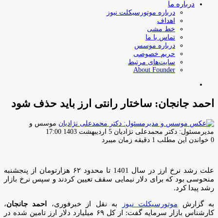
درباره ما
درباره موتورسیکلت نیوز
اهداف
خط مشی
تماس با ما
درباره موسس
حریم خصوصی
سایت‌های مرتبط
About Founder
جستجو
برای
احمد جانجان: ساختار رانتی ارز باید حذف شود
موسس و
ارسال
مدیرمسئول: دکتر محمدعلی نژادیان
5 اردیبهشت 1403 17:00
ایمیل
0
خواندن این مطلب 1 دقیقه زمان میبرد
علت رشد نرخ ارز در سال 1401 تا محدود ۶۲ هزارتومان از پنجشنبه
منحوسی بود که برای دلار نیمایی سقف تعیین کردند و سپس نرخ بازار
رشد پیدا کرد.
به گزارش
موتورسیکلت نیوز
به نقل از خبرفوری،
احمد جانجان
،
کارشناس بازار سرمایه گفت: از کل ۶۹ میلیارد دلار ارز تامین شده در