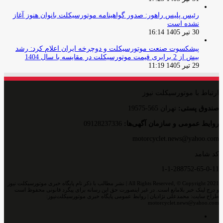
رئیس پلیس راهور: صدور گواهینامه موتورسیکلت بانوان هنوز آغاز
نشده است
30 تیر 1405 16:14
پیشکسوت صنعت موتورسیکلت و دوچرخه ایران اعلام کرد: رشد
بیش از 2 برابری قیمت موتورسیکلت در مقایسه با سال 1404
29 تیر 1405 11:19
ارتباط با موتورسیکلت نیوز
صندوق پستی:
تهران 565-19575
روایط عمومی و سازمان آگهی‌ها:
09128237336
motorcyclet.news@yahoo.com
کد شامد
1-1-288752-65-0-11
All Rights Reserved, © Copyright 2021 | نشر مطالب با ذکر نام پایگاه خبری موتورسیکلت نیوز
و درج لینک خبر بلامانع است. در غیر اینصورت حق این رسانه برای پیگرد قانونی محفوظ است
طراح سایت: محمدعلی نژادیان | روابط عمومی پایگاه خبری موتورسیکلت‌نیوز:
motorcyclet.news@yahoo.com
اینستاگرام