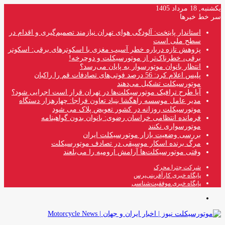
یکشنبه, 18 مرداد 1405
سر خط خبرها
استاندار پایتخت: آلودگی هوای تهران نیازمند تصمیم‌گیری و اقدام در
سطح ملی است
پژوهش تازه درباره خطر آسیب مغزی با اسکوترهای برقی: اسکوتر
برقی، خطرناک‌تر از موتورسیکلت و دوچرخه!
انتظار بانوان موتورسوار به پایان می‌رسد؟
پلیس اعلام کرد: 56 درصد فوتی‌های تصادفات قم را راکبان
موتورسیکلت تشکیل می‌دهند
آیا طرح ترافیک موتورسیکلت‌ها در تهران قرار است اجرایی شود؟
مدیر عامل موسسه راهگشا بنیاد تعاون فراجا: چهارهزار دستگاه
موتورسیکلت روزانه در کشور تعویض پلاک می شود
فرمانده انتظامی خراسان رضوی: بانوان بدون گواهینامه
موتورسواری نکنند
بررسی وضعیت بازار موتورسیکلت ایران
مرگ برنده اسکار موسیقی در تصادف موتورسیکلت
وقتی موتورسیکلت‌ها آرامش ارومیه را می‌بلعند
شرکت چترا محرک
پایگاه خبری کارآفرینی‌پرس
پایگاه خبری موفقیت‌شناسی
منو