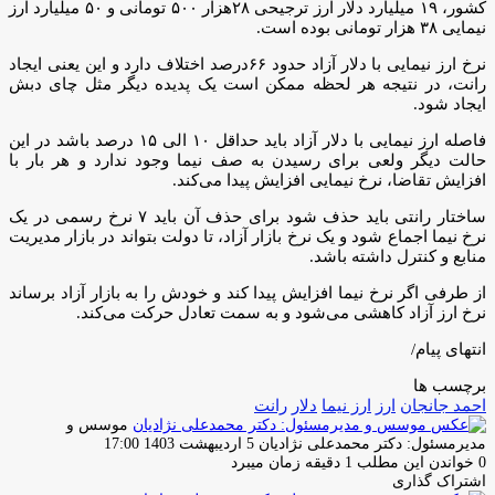
کشور، ۱۹ میلیارد دلار ارز ترجیحی ۲۸هزار ۵۰۰ تومانی و ۵۰ میلیارد ارز
نیمایی ۳۸ هزار تومانی بوده است.
نرخ ارز نیمایی با دلار آزاد حدود ۶۶درصد اختلاف دارد و این یعنی ایجاد
رانت، در نتیجه هر لحظه ممکن است یک پدیده دیگر مثل چای دبش
ایجاد شود.
فاصله ارز نیمایی با دلار آزاد باید حداقل ۱۰ الی ۱۵ درصد باشد در این
حالت دیگر ولعی برای رسیدن به صف نیما وجود ندارد و هر بار با
افزایش تقاضا، نرخ نیمایی افزایش پیدا می‌کند.
ساختار رانتی باید حذف شود برای حذف آن باید ۷ نرخ رسمی در یک
نرخ نیما اجماع شود و یک نرخ بازار آزاد، تا دولت بتواند در بازار مدیریت
منابع و کنترل داشته باشد.
از طرفی اگر نرخ نیما افزایش پیدا کند و خودش را به بازار آزاد برساند
نرخ ارز آزاد کاهشی می‌شود و به سمت تعادل حرکت می‌کند.
انتهای پیام/
برچسب ها
احمد جانجان
ارز
ارز نیما
دلار
رانت
موسس و
ارسال
مدیرمسئول: دکتر محمدعلی نژادیان
5 اردیبهشت 1403 17:00
ایمیل
0
خواندن این مطلب 1 دقیقه زمان میبرد
اشتراک گذاری