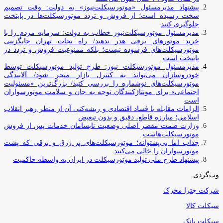
پیشنهاد مدیرمسئول «موتورسیکلت‌نیوز» به دولت: وقت تصمیم
سخت رسیده است؛ از فروش و تردد موتورسیکلت‌ها در پایتخت
جلوگیری کنید
مدیرمسئول موتورسیکلت‌نیوز خطاب به دولت: سرمایه مردم را با
خرید موتورهای برقی هدر ندهید/ راه نجات تهران جایگزینی
موتورسیکلت‌های فرسوده نیست؛ بلکه ممنوعیت فروش و تردد در
پایتخت است
مدیرمسئول موتورسیکلت نیوز: طرح تولید موتورسیکلت توسط
خودروسازان می‌تواند به کنترل بازار منجر شود/ آلایندگی
موتورسیکلت‌های نوشماره را بررسی کنید/ بزرگ‌ترین «مسئولیت
اجتماعی» برای مونتاژکنندگان توجه به جان و سلامت موتورسواران
است
الزامات مقابله با فساد اقتصادی و ریشه‌کنی آن از منظر رهبر انقلاب
اسلامی؛ مبارزه قاطع، دقیق و بدون تبعیض
وزارت صمت مقصر اصلی وضعیت نابسامان خدمات پس از فروش
موتورسیکلت‌هاست
جذاب اما بی‌پشتوانه؛ موتورسیکلت‌های پر زرق‌ و برقی که پشت
موتورسواران را خالی می‌کنند
پیشنهاد طرح ملی تولید موتورسیکلت در ایران به واسطه حاکمیت
وب‌گردی
شرکت چترا محرک
سیکلت کالا
سیکلت بانک