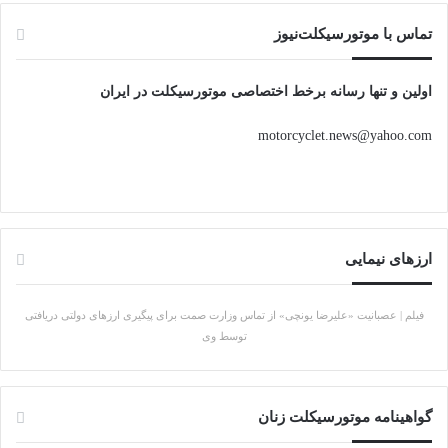
تماس با موتورسیکلت‌نیوز
اولین و تنها رسانه برخط اختصاصی موتورسیکلت در ایران
motorcyclet.news@yahoo.com
ارزهای نیمایی
فیلم | عصبانیت «علیرضا یونچی» از تماس وزارت صمت برای پیگیری ارزهای دولتی دریافتی
توسط وی
گواهینامه موتورسیکلت زنان