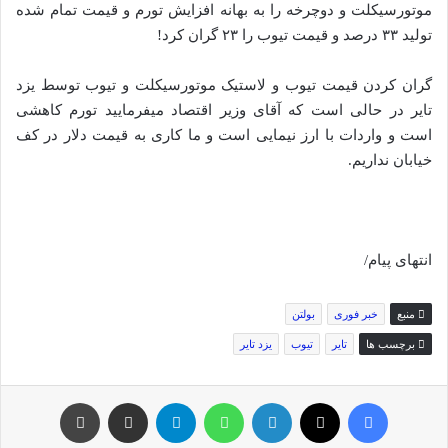
موتورسیکلت و دوچرخه را به بهانه افزایش تورم و قیمت تمام شده
تولید ۳۳ درصد و قیمت تیوب را ۲۳ گران کرد!
گران کردن قیمت تیوب و لاستیک موتورسیکلت و تیوب توسط یزد
تایر در حالی است که آقای وزیر اقتصاد میفرمایید تورم کاهشی
است و واردات با ارز نیمایی است و ما کاری به قیمت دلار در کف
خیابان نداریم.
انتهای پیام/
منبع
خبر فوری
بولتن
برچسب ها
تایر
تیوب
یزد تایر
فیس بوک
توئیتر (X)
لینکدین
واتس آپ
تلگرام
اشتراک گذاری از طریق ایمیل
چاپ