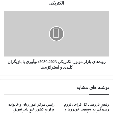
الکتریکی
روندهای
بازار
موتور
الکتریکی
2023-
2030:
نوآوری
با
بازیگران
کلیدی
روندهای بازار موتور الکتریکی 2023-2030: نوآوری با بازیگران
و
کلیدی و استراتژی‌ها
استراتژی‌ها
نوشته های مشابه
رئیس بازرسی کل فراجا: لزوم
رئیس مرکز امور زنان و خانواده
رسیدگی به وضعیت خودروها و
وزارت کشور خبر داد: تعویق