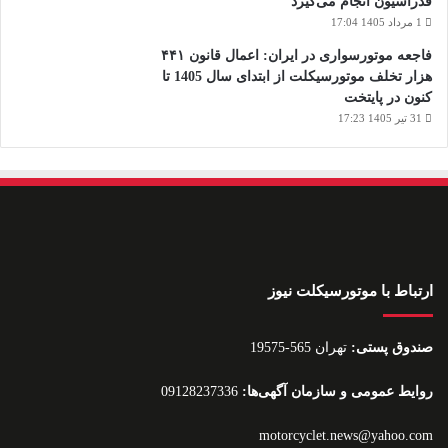
فدراسیون انجام می‌گیرد
1 مرداد 1405 17:04
فاجعه موتورسواری در ایران: اعمال قانون ۴۴۱
هزار تخلف موتورسیکلت از ابتدای سال 1405 تا
کنون در پایتخت
31 تیر 1405 17:23
ارتباط با موتورسیکلت نیوز
صندوق پستی:
تهران 565-19575
روایط عمومی و سازمان آگهی‌ها:
09128237336
motorcyclet.news@yahoo.com