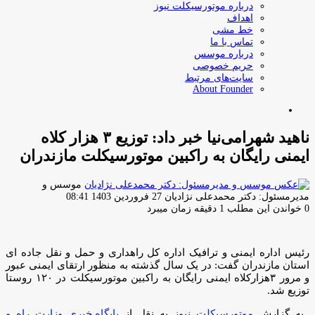
درباره موتورسیکلت نیوز
اهداف
خط مشی
تماس با ما
درباره موسس
حریم خصوصی
سایت‌های مرتبط
About Founder
جستجو
برای
ناهید شهرامی‌نیا خبر داد: توزیع ۳ هزار کلاه
ایمنی رایگان به راکبین موتورسیکلت مازندران
موسس و
ارسال
مدیرمسئول: دکتر محمدعلی نژادیان
27 فروردین 1403 08:41
ایمیل
0
خواندن این مطلب 1 دقیقه زمان میبرد
رئیس اداره ایمنی و ترافیک اداره کل راهداری و حمل و نقل جاده ای
استان مازندران گفت: در یک سال گذشته به منظور ارتقای ایمنی عبور
و مرور ۳هزارکلاه ایمنی رایگان به راکبین موتورسیکلت در ۱۲۰ روستا
توزیع شد.
به گزارش
موتورسیکلت نیوز
به نقل از
پایگاه خبری وزارت راه و