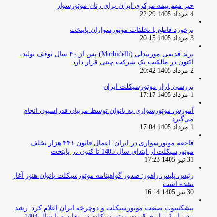
خبر مهم بیمه مرکزی ایران برای زنان موتورسوار
4 مرداد 1405 22:29
برخورد قاطع با تخلفات موتورسواران پایتخت
3 مرداد 1405 20:15
برند قدیمی موربیدلی (Morbidelli) پس از ۴۰ سال توقف تولید،
اکنون در مالکیت یک شرکت چینی قرار دارد
2 مرداد 1405 20:42
بررسی بازار موتورسیکلت ایران
1 مرداد 1405 17:17
آموزش موتورسواری به بانوان توسط مربیان فدراسیون انجام
می‌گیرد
1 مرداد 1405 17:04
فاجعه موتورسواری در ایران: اعمال قانون ۴۴۱ هزار تخلف
موتورسیکلت از ابتدای سال 1405 تا کنون در پایتخت
31 تیر 1405 17:23
رئیس پلیس راهور: صدور گواهینامه موتورسیکلت بانوان هنوز آغاز
نشده است
30 تیر 1405 16:14
پیشکسوت صنعت موتورسیکلت و دوچرخه ایران اعلام کرد: رشد
بیش از 2 برابری قیمت موتورسیکلت در مقایسه با سال 1404