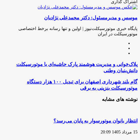
اشتراک گذاری
چاپ
فیس
توئیتر
واتس
تلگرام
لینکدین
اشتراک
(X)
آپ
بوک
گذاری
موسس و مدیرمسئول: دکتر محمدعلی نژادیان
از
طریق
ایمیل
پایگاه خبری موتورسیکلت‌نیوز | اولین و تنها رسانه برخط اختصاصی
موتورسیکلت در ایران
وبسایت
لینکدین
اینستاگرام
پلاک‌خوانی
پلاک‌خوانی و مدیریت هوشمند پارک حاشیه‌ای با موتورسیکلت
و
دانش‌بنیان وطنی
مدیریت
هوشمند
گام
گام بلند شهرداری اصفهان برای تبدیل ۱۰۰ هزار دستگاه
پارک
بلند
موتورسیکلت بنزینی به برقی
حاشیه‌ای
شهرداری
با
اصفهان
نوشته های مشابه
موتورسیکلت
برای
دانش‌بنیان
تبدیل
وطنی
۱۰۰
هزار
انتظار بانوان موتورسوار به پایان می‌رسد؟
دستگاه
موتورسیکلت
15 مرداد 1405 20:09
بنزینی
به