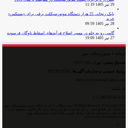
29 تیر 1405 11:19
بابک زنجانی 25 هزار دستگاه موتورسیکلت برقی برای «پستکس»
خرید
28 تیر 1405 09:59
گامی رو به جلو در مسیر اصلاح فرآیندهای اسقاط ناوگان فرسوده
27 تیر 1405 19:09
ارتباط با موتورسیکلت نیوز
صندوق پستی:
تهران 565-19575
روایط عمومی و سازمان آگهی‌ها:
09128237336
motorcyclet.news@yahoo.com
کد شامد
1-1-288752-65-0-11
All Rights Reserved, © Copyright 2021 | نشر مطالب با ذکر نام پایگاه خبری موتورسیکلت نیوز
و درج لینک خبر بلامانع است. در غیر اینصورت حق این رسانه برای پیگرد قانونی محفوظ است
طراح سایت: محمدعلی نژادیان | روابط عمومی پایگاه خبری موتورسیکلت‌نیوز:
motorcyclet.news@yahoo.com
اینستاگرام