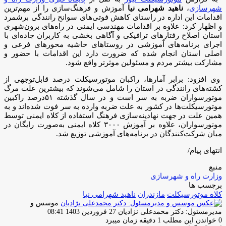
شهرسازی
،
ناهید شهرامی نیا
آموزش و فرهنگ‌سازی را از مهم‌ترین
اقدامات این اداره در راستای کاهش فوتی‌های سوانح رانندگی برشمرد
و اظهار کرد: علاوه بر اقدامات مهندسی ایمنی در راه‌های برون‌شهری
استان اصلاح رفتارهای ترافیکی و آگاهی بخشی به کاربران جاده‌ای با
اجرای برنامه‌های آموزشی در روستاهای حاشیه محورهای فرعی و
اصلی استان انجام شده که ضرورت دارد این اقدامات با حضور و
مشارکت بیشتر مردم و مسئولین موثرتر واقع شود.
وی افزود: برابر آمارها، راکبان موتورسیکلت درصد قابل‌توجهی از
کشته‌های رانندگی در استان را شامل می‌شوند که بیشترین علت مرگ
موتورسواران ضربه به سر است و در سال گذشته ۵۱درصد راکبین
موتورسیکلت‌ها در کشور به علت ضربه وارده به سر فوت شده‌اند و به
همین علت در جهت نهادینه‌سازی فرهنگ استفاده از کلاه ایمنی توسط
موتورسواران، علاوه بر آموزش ۳۰۰۰ کلاه ایمنی به‌صورت رایگان در
میان شرکت‌کنندگان در برنامه‌های آموزشی توزیع شد.
انتهای پیام/
منبع
وزارت راه و شهرسازی
برچسب ها
کلاه موتورسیکلت
مازندران
ناهید شهرامی نیا
موسس و
ارسال
مدیرمسئول: دکتر محمدعلی نژادیان
27 فروردین 1403 08:41
ایمیل
0
خواندن این مطلب 1 دقیقه زمان میبرد