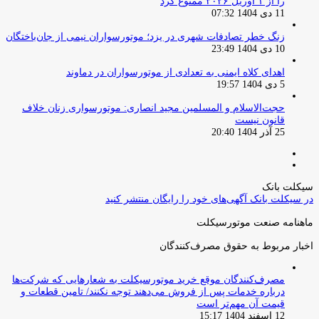
را از ۱ آوریل ۲۰۲۶ ممنوع کرد
11 دی 1404 07:32
زنگ خطر تصادفات شهری در یزد؛ موتورسواران نیمی از جان‌باختگان
10 دی 1404 23:49
اهدای کلاه ایمنی به تعدادی از موتورسواران در دماوند
5 دی 1404 19:57
حجت‌الاسلام و المسلمین مجید انصاری: موتورسواری زنان خلاف
قانون نیست
25 آذر 1404 20:40
صفحه
صفحه
قبلی
بعدی
سیکلت بانک
در سیکلت بانک آگهی‌های خود را رایگان منتشر کنید
ماهنامه صنعت موتورسیکلت
اخبار مربوط به حقوق مصرف‌کنندگان
مصرف‌کنندگان موقع خرید موتورسیکلت به شعارهایی که شرکت‌ها
درباره خدمات پس از فروش می‌دهند توجه نکنند/ تامین قطعات و
قیمت آن مهم‌تر است
12 اسفند 1404 15:17