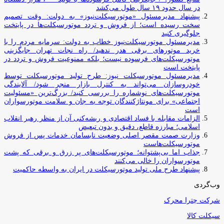
در سال حدود ۱۹ سال طول می‌کشد
پیشنهاد مدیرمسئول «موتورسیکلت‌نیوز» به دولت: وقت تصمیم
سخت رسیده است؛ از فروش و تردد موتورسیکلت‌ها در پایتخت
جلوگیری کنید
مدیرمسئول موتورسیکلت‌نیوز خطاب به دولت: سرمایه مردم را با
خرید موتورهای برقی هدر ندهید/ راه نجات تهران جایگزینی
موتورسیکلت‌های فرسوده نیست؛ بلکه ممنوعیت فروش و تردد در
پایتخت است
مدیرمسئول موتورسیکلت نیوز: طرح تولید موتورسیکلت توسط
خودروسازان می‌تواند به کنترل بازار منجر شود/ آلایندگی
موتورسیکلت‌های نوشماره را بررسی کنید/ بزرگ‌ترین «مسئولیت
اجتماعی» برای مونتاژکنندگان توجه به جان و سلامت موتورسواران
است
الزامات مقابله با فساد اقتصادی و ریشه‌کنی آن از منظر رهبر انقلاب
اسلامی؛ مبارزه قاطع، دقیق و بدون تبعیض
وزارت صمت مقصر اصلی وضعیت نابسامان خدمات پس از فروش
موتورسیکلت‌هاست
جذاب اما بی‌پشتوانه؛ موتورسیکلت‌های پر زرق‌ و برقی که پشت
موتورسواران را خالی می‌کنند
پیشنهاد طرح ملی تولید موتورسیکلت در ایران به واسطه حاکمیت
وب‌گردی
شرکت چترا محرک
سیکلت کالا