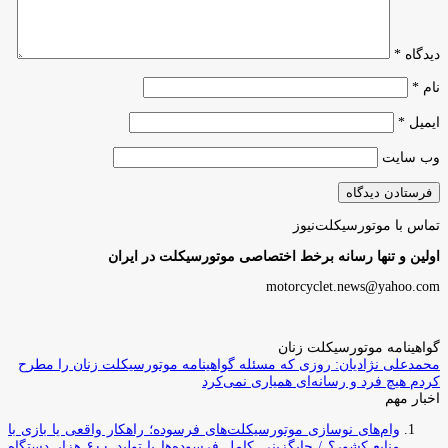
دیدگاه
*
نام
*
ایمیل
*
وب‌ سایت
تماس با موتورسیکلت‌نیوز
اولین و تنها رسانه برخط اختصاصی موتورسیکلت در ایران
motorcyclet.news@yahoo.com
گواهینامه موتورسیکلت زنان
محمدعلی نژادیان: روزی که مسئله گواهینامه موتورسیکلت زنان را مطرح
کردم هیچ فرد و رسانه‌ای همیاری نمی‌کرد
اخبار مهم
وام‌های نوسازی موتورسیکلت‌های فرسوده؛ راهکار واقعی یا بازی با
منابع کشور؟ / جایگزینی کامل فرسوده‌ها با تولید ۶۰۰ هزار دستگاه