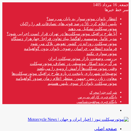
جمعه, 16 مرداد 1405
سر خط خبرها
انتظار بانوان موتورسوار به پایان می‌رسد؟
پلیس اعلام کرد: 56 درصد فوتی‌های تصادفات قم را راکبان
موتورسیکلت تشکیل می‌دهند
آیا طرح ترافیک موتورسیکلت‌ها در تهران قرار است اجرایی شود؟
مدیر عامل موسسه راهگشا بنیاد تعاون فراجا: چهارهزار دستگاه
موتورسیکلت روزانه در کشور تعویض پلاک می شود
فرمانده انتظامی خراسان رضوی: بانوان بدون گواهینامه
موتورسواری نکنند
بررسی وضعیت بازار موتورسیکلت ایران
مرگ برنده اسکار موسیقی در تصادف موتورسیکلت
وقتی موتورسیکلت‌ها آرامش ارومیه را می‌بلعند
توضیحات شهرداری پایتخت درباره طرح ترافیک موتورسیکلت‌ها
معاون زنان رییس جمهور: منتظر اعلام زمان صدور گواهینامه
موتورسیکلت بانوان از سوی پلیس هستیم
شرکت چترا محرک
پایگاه خبری کارآفرینی‌پرس
پایگاه خبری موفقیت‌شناسی
منو
صفحه اصلی