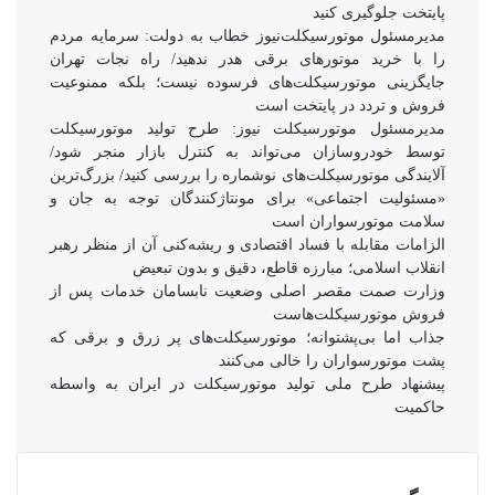
پایتخت جلوگیری کنید
مدیرمسئول موتورسیکلت‌نیوز خطاب به دولت: سرمایه مردم
را با خرید موتورهای برقی هدر ندهید/ راه نجات تهران
جایگزینی موتورسیکلت‌های فرسوده نیست؛ بلکه ممنوعیت
فروش و تردد در پایتخت است
مدیرمسئول موتورسیکلت نیوز: طرح تولید موتورسیکلت
توسط خودروسازان می‌تواند به کنترل بازار منجر شود/
آلایندگی موتورسیکلت‌های نوشماره را بررسی کنید/ بزرگ‌ترین
«مسئولیت اجتماعی» برای مونتاژکنندگان توجه به جان و
سلامت موتورسواران است
الزامات مقابله با فساد اقتصادی و ریشه‌کنی آن از منظر رهبر
انقلاب اسلامی؛ مبارزه قاطع، دقیق و بدون تبعیض
وزارت صمت مقصر اصلی وضعیت نابسامان خدمات پس از
فروش موتورسیکلت‌هاست
جذاب اما بی‌پشتوانه؛ موتورسیکلت‌های پر زرق‌ و برقی که
پشت موتورسواران را خالی می‌کنند
پیشنهاد طرح ملی تولید موتورسیکلت در ایران به واسطه
حاکمیت