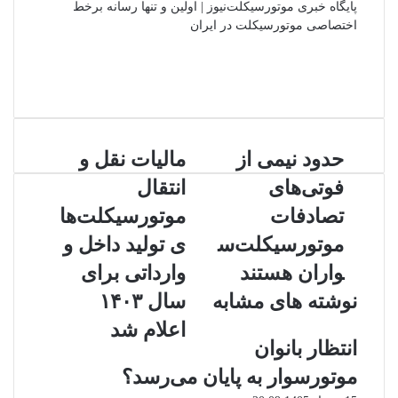
پایگاه خبری موتورسیکلت‌نیوز | اولین و تنها رسانه برخط
اختصاصی موتورسیکلت در ایران
وبسایت
لینکدین
اینستاگرام
حدود
مالیات
حدود نیمی از
مالیات نقل و
نیمی
نقل
فوتی‌های
انتقال
از
و
فوتی‌های
انتقال
تصادفات
موتورسیکلت‌ها
تصادفات
موتورسیکلت‌های
موتورسیکلت‌س
ی تولید داخل و
موتورسیکلت‌سواران
تولید
هستند
داخل
واران هستند
وارداتی برای
و
نوشته های مشابه
سال ۱۴۰۳
وارداتی
برای
اعلام شد
سال
انتظار بانوان
۱۴۰۳
موتورسوار به پایان می‌رسد؟
اعلام
شد