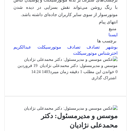
برچسب‌های شبرنگ بر بدنه موتورسیکلت و پوشیدن لباس
با رنگ روشن می‌تواند نقش بسزایی در دیده شدن
موتورسوار از سوی سایر کاربران جاده‌ای داشته باشد.
انتهای پیام
منبع
ایسنا
برچسب ها
بوشهر
تصادف
تصادف موتورسیکلت
عبدالکریم
اخترشناس
موتورسیکلت
ارسال
موسس و مدیرمسئول: دکتر محمدعلی نژادیان
19 فروردین
ایمیل
0
خواندن این مطلب 1 دقیقه زمان میبرد
1403 14:24
اشتراک گذاری
فیس
توئیتر
واتس
چاپ
لینکدین
تلگرام
اشتراک
(X)
بوک
آپ
گذاری
از
طریق
ایمیل
موسس و مدیرمسئول: دکتر
محمدعلی نژادیان