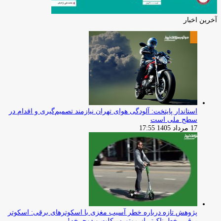
آخرین اخبار
استاندار پایتخت: آلودگی هوای تهران نیازمند تصمیم‌گیری و اقدام در
سطح ملی است
17 مرداد 1405 17:55
پژوهش تازه درباره خطر آسیب مغزی با اسکوترهای برقی: اسکوتر
برقی، خطرناک‌تر از موتورسیکلت و دوچرخه!