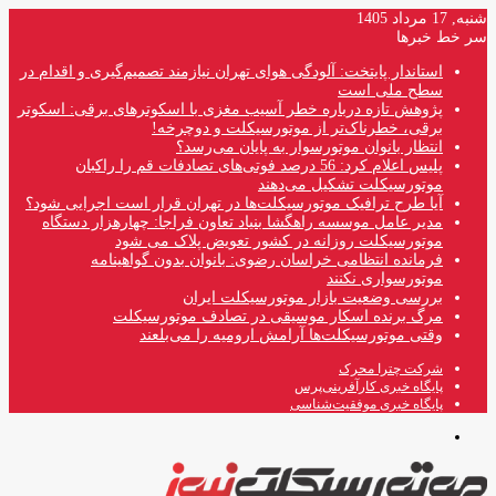
شنبه, 17 مرداد 1405
سر خط خبرها
استاندار پایتخت: آلودگی هوای تهران نیازمند تصمیم‌گیری و اقدام در
سطح ملی است
پژوهش تازه درباره خطر آسیب مغزی با اسکوترهای برقی: اسکوتر
برقی، خطرناک‌تر از موتورسیکلت و دوچرخه!
انتظار بانوان موتورسوار به پایان می‌رسد؟
پلیس اعلام کرد: 56 درصد فوتی‌های تصادفات قم را راکبان
موتورسیکلت تشکیل می‌دهند
آیا طرح ترافیک موتورسیکلت‌ها در تهران قرار است اجرایی شود؟
مدیر عامل موسسه راهگشا بنیاد تعاون فراجا: چهارهزار دستگاه
موتورسیکلت روزانه در کشور تعویض پلاک می شود
فرمانده انتظامی خراسان رضوی: بانوان بدون گواهینامه
موتورسواری نکنند
بررسی وضعیت بازار موتورسیکلت ایران
مرگ برنده اسکار موسیقی در تصادف موتورسیکلت
وقتی موتورسیکلت‌ها آرامش ارومیه را می‌بلعند
شرکت چترا محرک
پایگاه خبری کارآفرینی‌پرس
پایگاه خبری موفقیت‌شناسی
منو