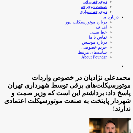
دوچرخه برقی
صنعت دوچرخه
دوچرخه سواری
درباره ما
درباره موتورسیکلت نیوز
اهداف
خط مشی
تماس با ما
درباره موسس
حریم خصوصی
سایت‌های مرتبط
About Founder
جستجو
برای
محمدعلی نژادیان در خصوص واردات
موتورسیکلت‌های برقی توسط شهرداری تهران
پاسخ داد: برداشتم این است که وزیر صمت و
شهردار پایتخت به صنعت موتورسیکلت اعتمادی
ندارند!
ارسا
ایمیل