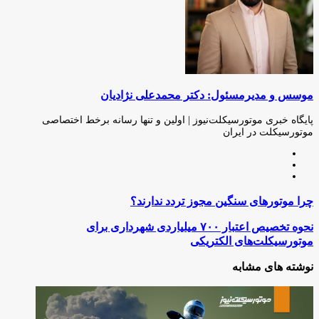
موسس و مدیرمسئول: دکتر محمدعلی نژادیان
پایگاه خبری موتورسیکلت‌نیوز | اولین و تنها رسانه برخط اختصاصی
موتورسیکلت در ایران
وبسایت
لینکدین
اینستاگرام
چرا
چرا موتورهای سنگین مجوز تردد ندارند؟
موتورهای
سنگین
نحوه
نحوه تخصیص اعتبار ۷۰۰ میلیاردی شهرداری برای
مجوز
تخصیص
موتورسیکلت‌های الکتریکی
تردد
اعتبار
ندارند؟
۷۰۰
نوشته های مشابه
میلیاردی
شهرداری
برای
موتورسیکلت‌های