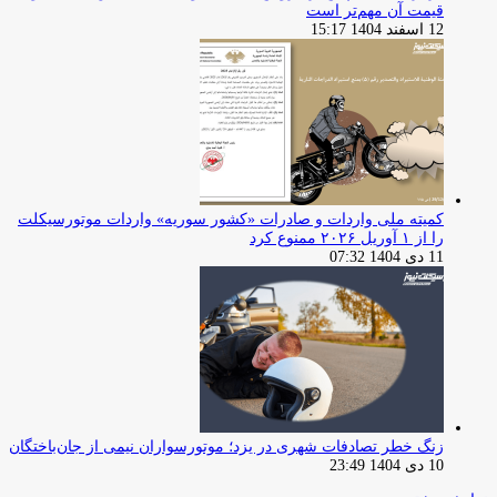
قیمت آن مهم‌تر است
12 اسفند 1404 15:17
کمیته ملی واردات و صادرات «کشور سوریه» واردات موتورسیکلت
را از ۱ آوریل ۲۰۲۶ ممنوع کرد
11 دی 1404 07:32
زنگ خطر تصادفات شهری در یزد؛ موتورسواران نیمی از جان‌باختگان
10 دی 1404 23:49