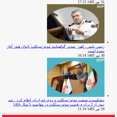
31 تیر 1405 17:23
رئیس پلیس راهور: صدور گواهینامه موتورسیکلت بانوان هنوز آغاز
نشده است
30 تیر 1405 16:14
پیشکسوت صنعت موتورسیکلت و دوچرخه ایران اعلام کرد: رشد
بیش از 2 برابری قیمت موتورسیکلت در مقایسه با سال 1404
29 تیر 1405 11:19