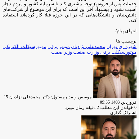
خدمات پس از فروش) توجه بیشتری کند تا سرمایه کشور و مردم دچار
آسیب نشود و پیشنهاد آخر این است که برای این موضوع از شرکت‌های
دانش‌بنیان و دانشگاه‌هایی که در این حوزه قبلا کار کرده‌اند استفاده
کند.
انتهای پیام/
برچسب ها
شهرداری تهران
محمدعلی نژادیان
موتور برقی
موتورسیکلت الکتریکى
موتورسیکلت برقى
وزارت صنعت
وزیر صمت
ارسا
ایمیل
موسس و مدیرمسئول: دکتر محمدعلی نژادیان
15
فروردین 1403 09:35
0
خواندن این مطلب 2 دقیقه زمان میبرد
اشتراک گذاری
چاپ
فیس
توئیتر
واتس
تلگرام
لینکدین
اشتراک
(X)
آپ
بوک
گذاری
از
طریق
ایمیل