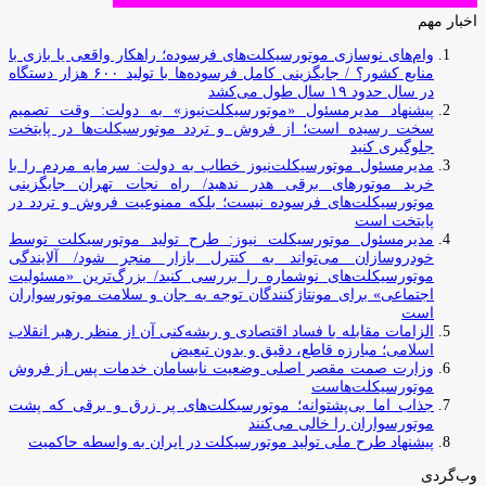
اخبار مهم
وام‌های نوسازی موتورسیکلت‌های فرسوده؛ راهکار واقعی یا بازی با
منابع کشور؟ / جایگزینی کامل فرسوده‌ها با تولید ۶۰۰ هزار دستگاه
در سال حدود ۱۹ سال طول می‌کشد
پیشنهاد مدیرمسئول «موتورسیکلت‌نیوز» به دولت: وقت تصمیم
سخت رسیده است؛ از فروش و تردد موتورسیکلت‌ها در پایتخت
جلوگیری کنید
مدیرمسئول موتورسیکلت‌نیوز خطاب به دولت: سرمایه مردم را با
خرید موتورهای برقی هدر ندهید/ راه نجات تهران جایگزینی
موتورسیکلت‌های فرسوده نیست؛ بلکه ممنوعیت فروش و تردد در
پایتخت است
مدیرمسئول موتورسیکلت نیوز: طرح تولید موتورسیکلت توسط
خودروسازان می‌تواند به کنترل بازار منجر شود/ آلایندگی
موتورسیکلت‌های نوشماره را بررسی کنید/ بزرگ‌ترین «مسئولیت
اجتماعی» برای مونتاژکنندگان توجه به جان و سلامت موتورسواران
است
الزامات مقابله با فساد اقتصادی و ریشه‌کنی آن از منظر رهبر انقلاب
اسلامی؛ مبارزه قاطع، دقیق و بدون تبعیض
وزارت صمت مقصر اصلی وضعیت نابسامان خدمات پس از فروش
موتورسیکلت‌هاست
جذاب اما بی‌پشتوانه؛ موتورسیکلت‌های پر زرق‌ و برقی که پشت
موتورسواران را خالی می‌کنند
پیشنهاد طرح ملی تولید موتورسیکلت در ایران به واسطه حاکمیت
وب‌گردی