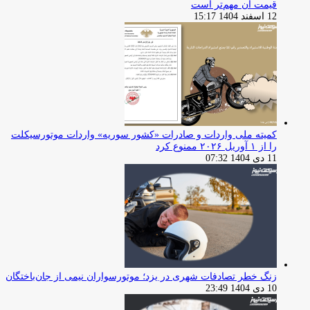
قیمت آن مهم‌تر است
12 اسفند 1404 15:17
کمیته ملی واردات و صادرات «کشور سوریه» واردات موتورسیکلت
را از ۱ آوریل ۲۰۲۶ ممنوع کرد
11 دی 1404 07:32
زنگ خطر تصادفات شهری در یزد؛ موتورسواران نیمی از جان‌باختگان
10 دی 1404 23:49