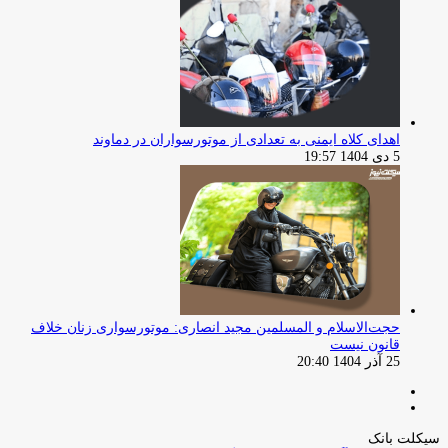
اهدای کلاه ایمنی به تعدادی از موتورسواران در دماوند
5 دی 1404 19:57
حجت‌الاسلام و المسلمین مجید انصاری: موتورسواری زنان خلاف
قانون نیست
25 آذر 1404 20:40
صفحه
صفحه
قبلی
بعدی
سیکلت بانک