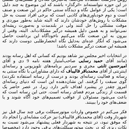
در این حوزه نتوانسته‌اند «اثرگذار» باشند که این موضوع به چند دلیل
است؛ یکی از عوامل نگاه و دیدگاه سنتی حاکم در این صنعت و صنف
است و دوم خودباوری‌های کاذبی است که برخی افراد نسبت به حل
مشکلات با روش‌های خودشان دارند که البته شاید به‌طور موردی و
موقت مشکلی را حل کنند ولی در بلندمدت و به‌صورت ریشه‌ای
نمی‌توانند و به همین دلیل همیشه درگیر مشکلات‌اند. البته، وقتی از
بیرون به این صنعت نگاه می‌کنیم ناخودآگاه این برداشت حاصل
می‌شود که انگار عده‌ای به‌دلیل نگاه انحصارطلبی دوست دارند که
همیشه این صنعت درگیر مشکلات باشد!
در انتخابات اخیر مجلس نیز شاهد بودیم که کسانی که اهل رسانه بودند
(مانند آقای
حمید رسایی
صاحب‌امتیاز هفته نامه 9 دی و آقای
امیرحسین ثابتی
مجری و سردبیر برنامه‌های تلویزیونی و رسانه‌ای
اینترنتی از آقای
محمدباقر قالیباف
که دارای مشاورانی با نگاه سنتی به
رسانه و فعالیت رسانه‌ای بودند و درست از رسانه استفاده نکردند)
گوی سبقت را گرفتند. این نشان‌دهنده این است که دنیای رسانه‌ای
امروز چقدر در پیشبرد اهداف تاثیر دارد. زیرا، در عصر حاضر یک
قسمت از زندگی مردم فضای رسانه است. حتی این رسانه است که
باعث می‌شود مسئولان از عواقب تصمیم‌های خود آگاه شوند و یا
ضعف‌های خود را ببینند.
فکر می‌کنم در خصوص واردات موتورسیکلت برقی چند سال قبل نیز
شهردار وقت (آقای محمدباقر قالیباف) نیز حرکت مشابه‌ای را انجام داد
که موفق نبود، در نتیجه به شهردار فعلی پیشنهاد می‌شود نسبت به
نکات ریزی که در بحث موتورسیکلت‌های برقی وجود دارد (مخصوصا