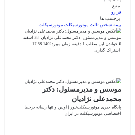
منبع
فرارو
برچسب ها
بیمه شخص ثالث موتورسیکلت
موتورسیکلت
ارسال
موسس و مدیرمسئول: دکتر محمدعلی نژادیان
28 اسفند
ایمیل
0
خواندن این مطلب 1 دقیقه زمان میبرد
1402 17:58
اشتراک گذاری
فیس
توئیتر
واتس
چاپ
لینکدین
تلگرام
اشتراک
(X)
بوک
آپ
گذاری
از
طریق
ایمیل
موسس و مدیرمسئول: دکتر
محمدعلی نژادیان
پایگاه خبری موتورسیکلت‌نیوز | اولین و تنها رسانه برخط
اختصاصی موتورسیکلت در ایران
وبسایت
لینکدین
اینستاگرام