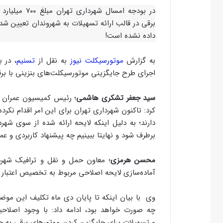
در بودجه امس
برقی در قالب ارائه تسهیلات به شهروندان تعیین شد
داده نشده است!
به گزارش
موتورسیکلت نیوز
به نقل از
تسنیم
اجرای طرح جایگزینی موتورسیکلت‌های بنزینی با برق
سید جعفر تشکری هاشمی
؛ رئیس کمیسیون عمران و
کرد: تاکنون شهرداری تهران برای این امر اقدام نکر
دارند؛ به دلیل اینکه لایحه ارائه شده از سوی شهر
برطرف شود و نهایتا ببینیم چه پیشنهاد کاربردی و عم
محسن هرمزی
؛ معاون حمل و نقل و ترافیک شهردا
آماده‌سازی لایحه اصلاحی مربوط به تخصیص اعتبار ۷۰۰ میلیارد تومانی و رایزنی با بانک عامل هستیم.
وی با بیان اینکه تا پایان دی ماه تکلیف این م
چه صورت خواهد بود، ادامه داد: با وجود اصلاحی
و تسهیلات برای جایگزین کردن موتورهای برقی به جا