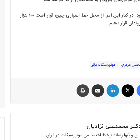
معاون حمل و نقل و ترافیک شهردار تهران تصریح کرد: در کنار این امر، از محل خط اعتباری چین، قرار است ۱۰۰ هزار
ندان قرار دهیم.
حسن هرمزی
موتورسیکلت برقی
فیس بوک
توئیتر (X)
لینکدین
اشتراک گذاری از طریق ایمیل
چاپ
تر محمدعلی نژادیان
ولین و تنها رسانه برخط اختصاصی موتورسیکلت در ایران