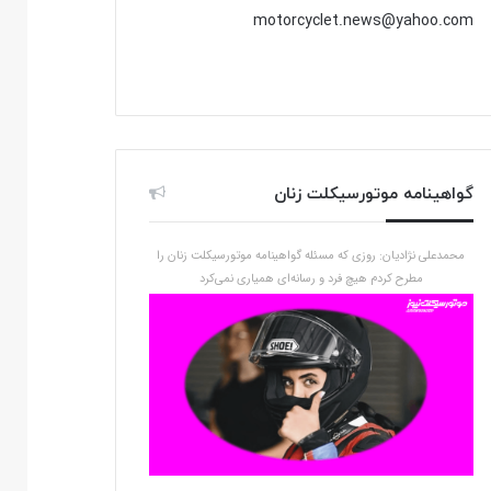
motorcyclet.news@yahoo.com
گواهینامه موتورسیکلت زنان
محمدعلی نژادیان: روزی که مسئله گواهینامه موتورسیکلت زنان را
مطرح کردم هیچ فرد و رسانه‌ای همیاری نمی‌کرد