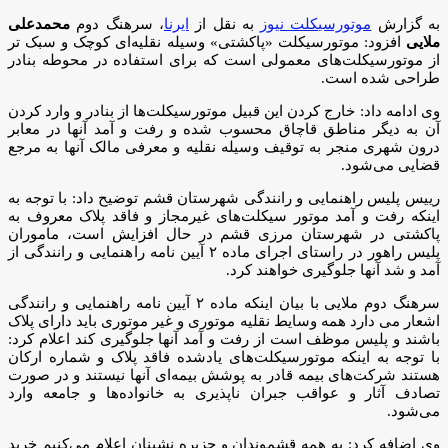
به گزارش
موتورسیکلت نیوز
به نقل از
ایرنا
، سرهنگ دوم
محمدعلی
ملایی
افزود: موتورسیکلت «پاکشتی» وسیله نقلیه‌ای کوچک و سبک تر
از موتورسیکلت‌های معمولی است که برای استفاده در محوطه بنادر
طراحی شده است.
وی ادامه داد: خارج کردن این قبیل موتورسیکلت‌ها از بنادر و وارد کردن
آن به دیگر مناطق قاچاق محسوب شده و رفت و آمد آنها در معابر
درون شهری منجر به توقیف وسیله نقلیه و معرفی مالک آنها به مرجع
قضایی می‌شود.
رییس پلیس راهنمایی و رانندگی شهرستان قشم توضیح داد: با توجه به
اینکه رفت و آمد موتور سیکلت‌های غیرمجاز و فاقد پلاک معروف به
پاکشتی در شهرستان مرزی قشم در حال افزایش است، ماموران
پلیس راهور در راستای اجرای ماده ۲ آیین نامه راهنمایی و رانندگی از
آمد و شد آنها جلوگیری خواهند کرد.
سرهنگ دوم ملایی با بیان اینکه ماده ۲ آیین نامه راهنمایی و رانندگی
اشعار می دارد همه وسایط نقلیه موتوری و غیر موتوری باید دارای پلاک
باشند و پلیس موظف است از رفت و آمد آنها جلوگیری کند اعلام کرد:
با توجه به اینکه موتورسیکلت‌های یادشده فاقد پلاک و شماره ارکان
هستند شرکت‌های بیمه قادر به پوشش بیمه‌ای آنها نیستند و در صورت
تصادف آثار و عواقب جبران ناپذیری به خانواده‌ها و جامعه وارد
می‌شود.
وی اضافه کرد: به همه قشموندان و جزیره نشینان اعلام می‌کنیم خرید