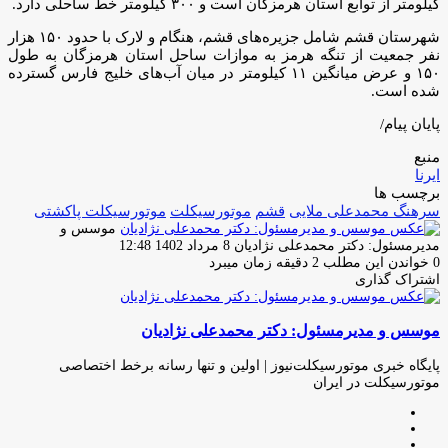
کیلومتر از توابع استان هرمزگان است و ۳۰۰ کیلومتر خط ساحلی دارد.
شهرستان قشم شامل جزیره‌‌های قشم، هنگام و لارک با حدود ۱۵۰ هزار
نفر جمعیت از تنگه هرمز به موازات ساحل استان هرمزگان به طول
۱۵۰ و عرض میانگین ۱۱ کیلومتر در میان آب‌های خلیج فارس گسترده
شده است.
پایان پیام/
منبع
ایرنا
برچسب ها
سرهنگ محمدعلی ملایی
قشم
موتورسیکلت
موتورسیکلت پاکشتی
موسس و
ارسال
مدیرمسئول: دکتر محمدعلی نژادیان
8 مرداد 1402 12:48
ایمیل
0
خواندن این مطلب 2 دقیقه زمان میبرد
اشتراک گذاری
چاپ
فیس
توئیتر
واتس
تلگرام
لینکدین
اشتراک
(X)
آپ
بوک
گذاری
موسس و مدیرمسئول: دکتر محمدعلی نژادیان
از
طریق
ایمیل
پایگاه خبری موتورسیکلت‌نیوز | اولین و تنها رسانه برخط اختصاصی
موتورسیکلت در ایران
وبسایت
لینکدین
اینستاگرام