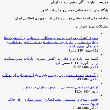
فهرست تولیدکنندگان موتورسیکلت ایران
پایگاه ملی اطلاع‌رسانی قوانین و مقررات کشور
سامانه ملی اطلاع‌رسانی قوانین و مقررات جمهوری اسلامی ایران
مشکلات موتورسواران
مصرف‌کنندگان موقع خرید موتورسیکلت به شعارهایی که شرکت‌ها
درباره خدمات پس از فروش می‌دهند توجه نکنند/ تامین قطعات و
قیمت آن مهم‌تر است
12 اسفند 1404 15:17
کمیته ملی واردات و صادرات «کشور سوریه» واردات موتورسیکلت
را از ۱ آوریل ۲۰۲۶ ممنوع کرد
11 دی 1404 07:32
زنگ خطر تصادفات شهری در یزد؛ موتورسواران نیمی از جان‌باختگان
10 دی 1404 23:49
اهدای کلاه ایمنی به تعدادی از موتورسواران در دماوند
5 دی 1404 19:57
حجت‌الاسلام و المسلمین مجید انصاری: موتورسواری زنان خلاف
قانون نیست
25 آذر 1404 20:40