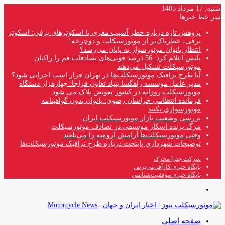
شنبه, 17 مرداد 1405
سر خط خبرها
پژوهش تازه درباره خطر آسیب مغزی با اسکوترهای برقی: اسکوتر
برقی، خطرناک‌تر از موتورسیکلت و دوچرخه!
انتظار بانوان موتورسوار به پایان می‌رسد؟
پلیس اعلام کرد: 56 درصد فوتی‌های تصادفات قم را راکبان
موتورسیکلت تشکیل می‌دهند
آیا طرح ترافیک موتورسیکلت‌ها در تهران قرار است اجرایی شود؟
مدیر عامل موسسه راهگشا بنیاد تعاون فراجا: چهارهزار دستگاه
موتورسیکلت روزانه در کشور تعویض پلاک می شود
فرمانده انتظامی خراسان رضوی: بانوان بدون گواهینامه
موتورسواری نکنند
بررسی وضعیت بازار موتورسیکلت ایران
مرگ برنده اسکار موسیقی در تصادف موتورسیکلت
وقتی موتورسیکلت‌ها آرامش ارومیه را می‌بلعند
توضیحات شهرداری پایتخت درباره طرح ترافیک موتورسیکلت‌ها
شرکت چترا محرک
پایگاه خبری کارآفرینی‌پرس
پایگاه خبری موفقیت‌شناسی
منو
صفحه اصلی