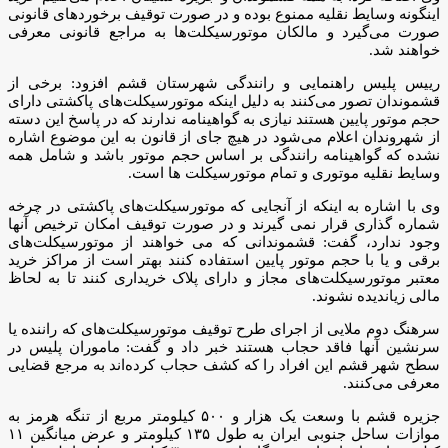
اینگونه وسایط نقلیه ممنوع بوده و در صورت توقیف برخوردهای قانونی
صورت می‌گیرد و مالکان موتورسیکلت‌ها به مراجع قانونی معرفی
خواهند شد.
رییس پلیس راهنمایی و رانندگی شهرستان قشم افزود: برخی از
قشموندان تصور می‌کنند به دلیل اینکه موتورسیکلت‌های پاکشتی دارای
حجم موتور پایین هستند نیازی به گواهینامه ندارند که در پاسخ این دسته
از شهروندان اعلام می‌شود در هیچ جای از قانون به این موضوع اشاره
نشده که گواهینامه رانندگی بر اساس حجم موتور باشد و شامل همه
وسایط نقلیه موتوری و تمام موتورسیکلت ها است.
وی با اشاره به اینکه از آنجایی که موتورسیکلت‌های پاکشتی در چرخه
شماره گذاری قرار نمی گیرند و در صورت توقیف امکان ترخیص آنها
وجود ندارد، گفت: قشموندانی که می خواهند از موتور‌سیکلت‌های
برقی و یا با حجم موتور پایین استفاده کنند بهتر است از مراکز خرید
معتبر موتورسیکلت‌های مجاز و دارای پلاک خریداری کنند تا به لحاظ
مالی زیاندیده نشوند.
سرهنگ دوم ملایی از اجرای طرح توقیف موتورسیکلت‌های که راننده یا
سرنشین آنها فاقد حجاب هستند خبر داد و گفت: ماموران پلیس در
سطح شهر قشم این افراد را که کشف حجاب کرده‌اند به مرجع قضایی
معرفی می‌کنند.
جزیره قشم با وسعت یک هزار و ۵۰۰ کیلومتر مربع از تنگه هرمز به
موازات ساحل جنوبی ایران به طول ۱۳۵ کیلومتر و عرض میانگین ۱۱