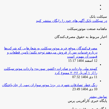
صفحه
صفحه
قبلی
بعدی
سیکلت بانک
در سیکلت بانک آگهی‌های خود را رایگان منتشر کنید
ماهنامه صنعت موتورسیکلت
اخبار مربوط به حقوق مصرف‌کنندگان
مصرف‌کنندگان موقع خرید موتورسیکلت به شعارهایی که شرکت‌ها
درباره خدمات پس از فروش می‌دهند توجه نکنند/ تامین قطعات و
قیمت آن مهم‌تر است
12 اسفند 1404 15:17
کمیته ملی واردات و صادرات «کشور سوریه» واردات موتورسیکلت
را از ۱ آوریل ۲۰۲۶ ممنوع کرد
11 دی 1404 07:32
زنگ خطر تصادفات شهری در یزد؛ موتورسواران نیمی از جان‌باختگان
10 دی 1404 23:49
نمایش بیشتر
پایگاه خبری کارآفرینی پرس
پایگاه خبری موفقیت شناسی