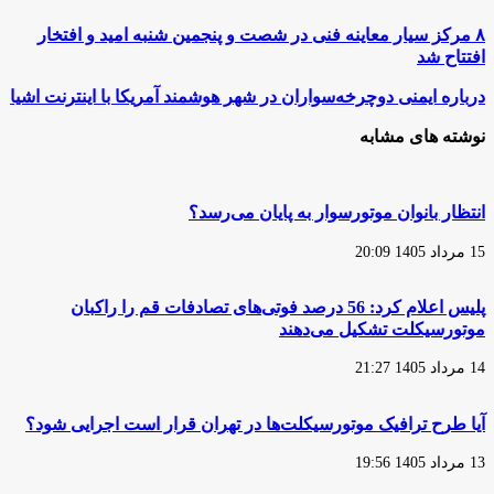
۸
۸ مرکز سیار معاینه فنی در شصت و پنجمین شنبه امید و افتخار
مرکز
افتتاح شد
سیار
معاینه
درباره
درباره ایمنی دوچرخه‌سواران در شهر هوشمند آمریکا با اینترنت اشیا
فنی
ایمنی
در
دوچرخه‌سواران
نوشته های مشابه
شصت
در
و
شهر
پنجمین
هوشمند
شنبه
آمریکا
انتظار بانوان موتورسوار به پایان می‌رسد؟
امید
با
و
اینترنت
15 مرداد 1405 20:09
افتخار
اشیا
افتتاح
شد
پلیس اعلام کرد: 56 درصد فوتی‌های تصادفات قم را راکبان
موتورسیکلت تشکیل می‌دهند
14 مرداد 1405 21:27
آیا طرح ترافیک موتورسیکلت‌ها در تهران قرار است اجرایی شود؟
13 مرداد 1405 19:56