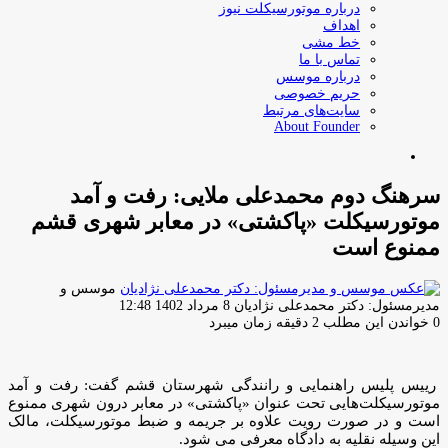
درباره موتورسیکلت نیوز
اهداف
خط مشی
تماس با ما
درباره موسس
حریم خصوصی
سایت‌های مرتبط
About Founder
جستجو
برای
سرهنگ دوم محمدعلی ملایی: رفت و آمد
موتورسیکلت «پاکشتی» در معابر شهری قشم
ممنوع است
موسس و
ارسال
مدیرمسئول: دکتر محمدعلی نژادیان
8 مرداد 1402 12:48
ایمیل
0
خواندن این مطلب 2 دقیقه زمان میبرد
رییس پلیس راهنمایی و رانندگی شهرستان قشم گفت: رفت و آمد
موتورسیکلت‌هایی تحت عنوان «پاکشتی» در معابر درون شهری ممنوع
است و در صورت رویت علاوه بر جریمه و ضبط موتورسیکلت، مالک
این وسیله نقلیه به دادگاه معرفی می شود.