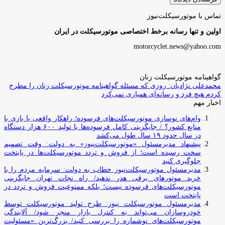
تماس با موتورسیکلت‌نیوز
اولین و تنها رسانه برخط اختصاصی موتورسیکلت در ایران
motorcyclet.news@yahoo.com
گواهینامه موتورسیکلت زنان
محمدعلی نژادیان: روزی که مسئله گواهینامه موتورسیکلت زنان را مطرح
کردم هیچ فرد و رسانه‌ای همیاری نمی‌کرد
اخبار مهم
وام‌های نوسازی موتورسیکلت‌های فرسوده؛ راهکار واقعی یا بازی با
منابع کشور؟ / جایگزینی کامل فرسوده‌ها با تولید ۶۰۰ هزار دستگاه
در سال حدود ۱۹ سال طول می‌کشد
پیشنهاد مدیرمسئول «موتورسیکلت‌نیوز» به دولت: وقت تصمیم
سخت رسیده است؛ از فروش و تردد موتورسیکلت‌ها در پایتخت
جلوگیری کنید
مدیرمسئول موتورسیکلت‌نیوز خطاب به دولت: سرمایه مردم را با
خرید موتورهای برقی هدر ندهید/ راه نجات تهران جایگزینی
موتورسیکلت‌های فرسوده نیست؛ بلکه ممنوعیت فروش و تردد در
پایتخت است
مدیرمسئول موتورسیکلت نیوز: طرح تولید موتورسیکلت توسط
خودروسازان می‌تواند به کنترل بازار منجر شود/ آلایندگی
موتورسیکلت‌های نوشماره را بررسی کنید/ بزرگ‌ترین «مسئولیت