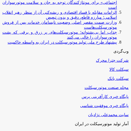
اجتماعی» برای مونتاژکنندگان توجه به جان و سلامت موتورسواران
است
الزامات مقابله با فساد اقتصادی و ریشه‌کنی آن از منظر رهبر انقلاب
اسلامی؛ مبارزه قاطع، دقیق و بدون تبعیض
وزارت صمت مقصر اصلی وضعیت نابسامان خدمات پس از فروش
موتورسیکلت‌هاست
جذاب اما بی‌پشتوانه؛ موتورسیکلت‌های پر زرق‌ و برقی که پشت
موتورسواران را خالی می‌کنند
پیشنهاد طرح ملی تولید موتورسیکلت در ایران به واسطه حاکمیت
وب‌گردی
شرکت چترا محرک
سیکلت کالا
سیکلت بانک
مجله صنعت موتورسیکلت
پایگاه خبری کارآفرینی پرس
پایگاه خبری موفقیت شناسی
سایت محمدعلی نژادیان
آمار تولید موتورسیکلت در ایران