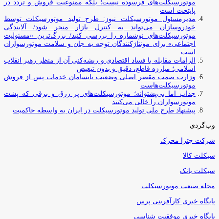
موتورسیکلت‌های فرسوده نیست؛ بلکه ممنوعیت فروش و تردد در
پایتخت است
مدیرمسئول موتورسیکلت نیوز: طرح تولید موتورسیکلت توسط
خودروسازان می‌تواند به کنترل بازار منجر شود/ آلایندگی
موتورسیکلت‌های نوشماره را بررسی کنید/ بزرگ‌ترین «مسئولیت
اجتماعی» برای مونتاژکنندگان توجه به جان و سلامت موتورسواران
است
الزامات مقابله با فساد اقتصادی و ریشه‌کنی آن از منظر رهبر انقلاب
اسلامی؛ مبارزه قاطع، دقیق و بدون تبعیض
وزارت صمت مقصر اصلی وضعیت نابسامان خدمات پس از فروش
موتورسیکلت‌هاست
جذاب اما بی‌پشتوانه؛ موتورسیکلت‌های پر زرق‌ و برقی که پشت
موتورسواران را خالی می‌کنند
پیشنهاد طرح ملی تولید موتورسیکلت در ایران به واسطه حاکمیت
وب‌گردی
شرکت چترا محرک
سیکلت کالا
سیکلت بانک
مجله صنعت موتورسیکلت
پایگاه خبری کارآفرینی پرس
پایگاه خبری موفقیت شناسی