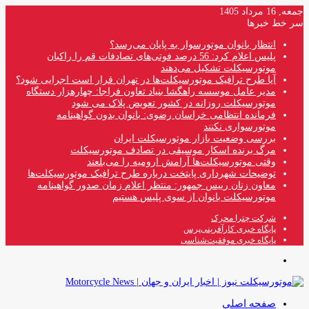
جمعه, 16 مرداد 1405
سر خط خبرها
انتظار بانوان موتورسوار به پایان می‌رسد؟
پلیس اعلام کرد: 56 درصد فوتی‌های تصادفات قم را راکبان
موتورسیکلت تشکیل می‌دهند
آیا طرح ترافیک موتورسیکلت‌ها در تهران قرار است اجرایی شود؟
مدیر عامل موسسه راهگشا بنیاد تعاون فراجا: چهارهزار دستگاه
موتورسیکلت روزانه در کشور تعویض پلاک می شود
فرمانده انتظامی خراسان رضوی: بانوان بدون گواهینامه
موتورسواری نکنند
بررسی وضعیت بازار موتورسیکلت ایران
مرگ برنده اسکار موسیقی در تصادف موتورسیکلت
وقتی موتورسیکلت‌ها آرامش ارومیه را می‌بلعند
توضیحات شهرداری پایتخت درباره طرح ترافیک موتورسیکلت‌ها
معاون زنان رییس جمهور: منتظر اعلام زمان صدور گواهینامه
موتورسیکلت بانوان از سوی پلیس هستیم
شرکت چترا محرک
پایگاه خبری کارآفرینی‌پرس
پایگاه خبری موفقیت‌شناسی
منو
صفحه اصلی