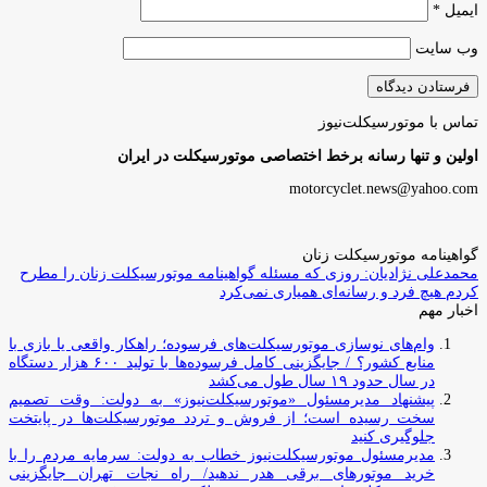
ایمیل
*
وب‌ سایت
تماس با موتورسیکلت‌نیوز
اولین و تنها رسانه برخط اختصاصی موتورسیکلت در ایران
motorcyclet.news@yahoo.com
گواهینامه موتورسیکلت زنان
محمدعلی نژادیان: روزی که مسئله گواهینامه موتورسیکلت زنان را مطرح
کردم هیچ فرد و رسانه‌ای همیاری نمی‌کرد
اخبار مهم
وام‌های نوسازی موتورسیکلت‌های فرسوده؛ راهکار واقعی یا بازی با
منابع کشور؟ / جایگزینی کامل فرسوده‌ها با تولید ۶۰۰ هزار دستگاه
در سال حدود ۱۹ سال طول می‌کشد
پیشنهاد مدیرمسئول «موتورسیکلت‌نیوز» به دولت: وقت تصمیم
سخت رسیده است؛ از فروش و تردد موتورسیکلت‌ها در پایتخت
جلوگیری کنید
مدیرمسئول موتورسیکلت‌نیوز خطاب به دولت: سرمایه مردم را با
خرید موتورهای برقی هدر ندهید/ راه نجات تهران جایگزینی