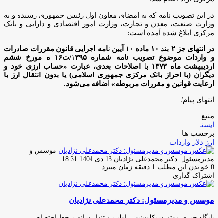
در این تصویب نامه که به امضای معاون اول رئیس جمهوری رسیده و به
وزارت صنعت، معدن و تجارت، وزارت امور اقتصادی و دارایی و بانک
مرکزی ابلاغ شده آمده است:
در انتهای جز ۲ بند ۱۰ ماده ۱۰ آیین نامه اجرایی قانون مقررات صادرات
و واردات موضوع تصویب نامه شماره ۱۳۹۵/ت۱۶ ه مورخ ششم
اردیبهشت ماه ۱۳۷۳ با اصلاحات بعدی، عبارت «حساب ارزی خود و
دیگران (با احراز بانک مرکزی جمهوری اسلامی) یا بدون انتقال ارز با
ارعایت قوانین و مقررات مربوطه» اضافه می‌شود.
انتهای پیام/
منبع
ایسنا
برچسب ها
ارز
دلار
واردات
موسس و
ارسال
مدیرمسئول: دکتر محمدعلی نژادیان
13 دی 1404 18:31
ایمیل
0
خواندن این مطلب 1 دقیقه زمان میبرد
اشتراک گذاری
چاپ
فیس
توئیتر
واتس
تلگرام
لینکدین
اشتراک
(X)
آپ
بوک
گذاری
موسس و مدیرمسئول: دکتر محمدعلی نژادیان
از
طریق
ایمیل
پایگاه خبری موتورسیکلت‌نیوز | اولین و تنها رسانه برخط اختصاصی