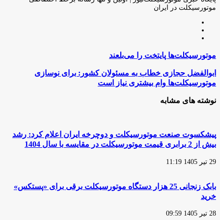
موتورسیکلت در ایران
وبسایت
لینکدین
اینستاگرام
موتورسیکلت‌ها
موتورسیکلت‌ها پایتخت را می‌بلعند
پایتخت
را
ابوالفضل
ابوالفضل حجازی خطاب به مسئولان کشور: برای نوسازی
می‌بلعند
حجازی
موتورسیکلت‌ها وام بیشتری نیاز است
خطاب
به
نوشته های مشابه
مسئولان
کشور:
برای
نوسازی
پیشکسوت صنعت موتورسیکلت و دوچرخه ایران اعلام کرد: رشد
موتورسیکلت‌ها
بیش از 2 برابری قیمت موتورسیکلت در مقایسه با سال 1404
وام
بیشتری
29 تیر 1405 11:19
نیاز
است
بابک زنجانی 25 هزار دستگاه موتورسیکلت برقی برای «پستکس»
خرید
28 تیر 1405 09:59