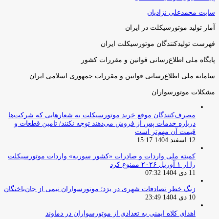
سایت محمدعلی نژادیان
آمار تولید موتورسیکلت در ایران
فهرست تولیدکنندگان موتورسیکلت ایران
پایگاه ملی اطلاع‌رسانی قوانین و مقررات کشور
سامانه ملی اطلاع‌رسانی قوانین و مقررات جمهوری اسلامی ایران
مشکلات موتورسواران
مصرف‌کنندگان موقع خرید موتورسیکلت به شعارهایی که شرکت‌ها
درباره خدمات پس از فروش می‌دهند توجه نکنند/ تامین قطعات و
قیمت آن مهم‌تر است
12 اسفند 1404 15:17
کمیته ملی واردات و صادرات «کشور سوریه» واردات موتورسیکلت
را از ۱ آوریل ۲۰۲۶ ممنوع کرد
11 دی 1404 07:32
زنگ خطر تصادفات شهری در یزد؛ موتورسواران نیمی از جان‌باختگان
10 دی 1404 23:49
اهدای کلاه ایمنی به تعدادی از موتورسواران در دماوند