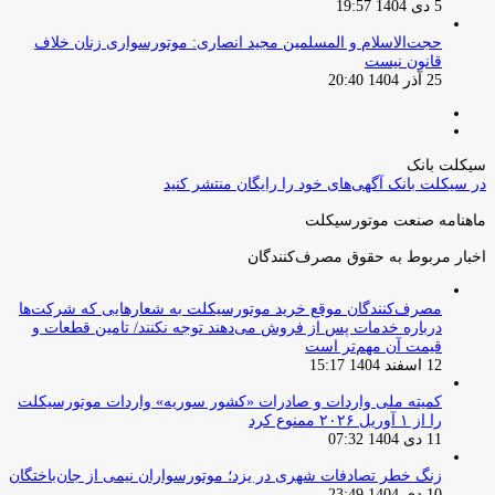
5 دی 1404 19:57
حجت‌الاسلام و المسلمین مجید انصاری: موتورسواری زنان خلاف
قانون نیست
25 آذر 1404 20:40
صفحه
صفحه
قبلی
بعدی
سیکلت بانک
در سیکلت بانک آگهی‌های خود را رایگان منتشر کنید
ماهنامه صنعت موتورسیکلت
اخبار مربوط به حقوق مصرف‌کنندگان
مصرف‌کنندگان موقع خرید موتورسیکلت به شعارهایی که شرکت‌ها
درباره خدمات پس از فروش می‌دهند توجه نکنند/ تامین قطعات و
قیمت آن مهم‌تر است
12 اسفند 1404 15:17
کمیته ملی واردات و صادرات «کشور سوریه» واردات موتورسیکلت
را از ۱ آوریل ۲۰۲۶ ممنوع کرد
11 دی 1404 07:32
زنگ خطر تصادفات شهری در یزد؛ موتورسواران نیمی از جان‌باختگان
10 دی 1404 23:49